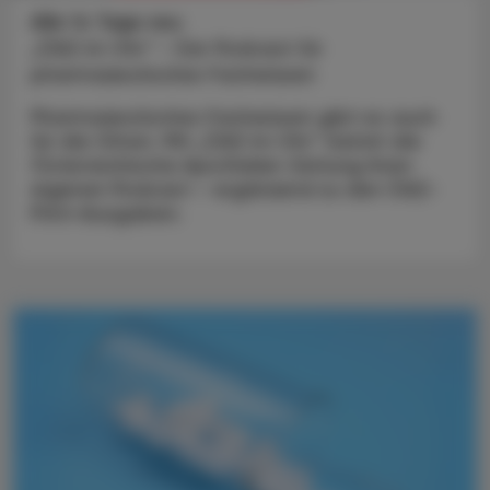
Alle 14 Tage neu
„ÖAZ im Ohr“ - Der Podcast für
pharmazeutisches Fachwissen
Pharmazeutisches Fachwissen gibt es auch
für die Ohren. Mit „ÖAZ im Ohr“ bietet die
Österreichische Apotheker-Zeitung ihren
eigenen Podcast – ergänzend zu den ÖAZ-
Print-Ausgaben.