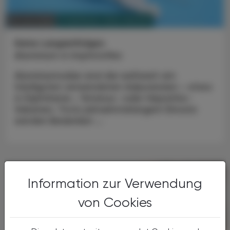
PHARMAZIE, TARA, MEDIZIN
29. Juni 2026
Keine Langzeitfolgen
Aluminium in Impfstoffen
Aluminiumsalze sind die weltweit am
häufigsten verwendeten Adjuvanzien – etwa
in Diphtherie-, Tetanus- oder Hepatitis-
Vakzinen. Trotz jahrzehntelangem Einsatz
werden Bedenken ...
Information zur Verwendung
von Cookies