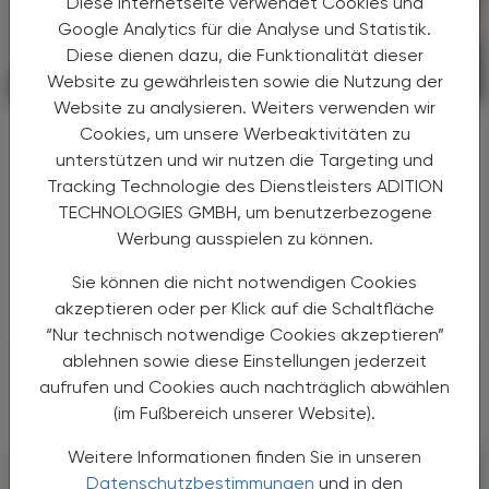
Diese Internetseite verwendet Cookies und
Google Analytics für die Analyse und Statistik.
Diese dienen dazu, die Funktionalität dieser
Website zu gewährleisten sowie die Nutzung der
PHARMAZIE, TARA, MEDIZIN
26. Juni 2026
Website zu analysieren. Weiters verwenden wir
Gratis-Nachholaktion läuft aus
Cookies, um unsere Werbeaktivitäten zu
BJV, HPV-Impfung jetzt! und ÖH: Gratis-HPV-
unterstützen und wir nutzen die Targeting und
Impfung bis 30 Jahre dauerhaft absichern
Tracking Technologie des Dienstleisters ADITION
TECHNOLOGIES GMBH, um benutzerbezogene
Ende Juni läuft die Gratis-Nachholaktion der
Werbung ausspielen zu können.
HPV-Impfung für alle 21- bis 30-Jährigen aus.
BJV, HPV-Impfung jetzt! und ÖH fordern die
Sie können die nicht notwendigen Cookies
Aufnahme ins kostenlose Impfprogramm.
akzeptieren oder per Klick auf die Schaltfläche
“Nur technisch notwendige Cookies akzeptieren”
ablehnen sowie diese Einstellungen jederzeit
aufrufen und Cookies auch nachträglich abwählen
(im Fußbereich unserer Website).
Weitere Informationen finden Sie in unseren
Datenschutzbestimmungen
und in den