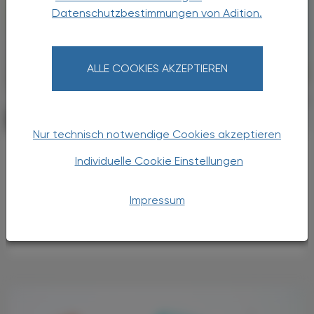
Datenschutzbestimmungen von Adition.
ALLE COOKIES AKZEPTIEREN
PHARMAZIE, TARA, MEDIZIN
17. Juni 2026
Nur technisch notwendige Cookies akzeptieren
Impfstoffentwicklung
Individuelle Cookie Einstellungen
Schutz gegen Orthoebolaviren
Wiederkehrende Ausbrüche verschiedener
Impressum
Orthoebolaviren machen die Grenzen vieler
aktueller Impfstrategien deutlich.