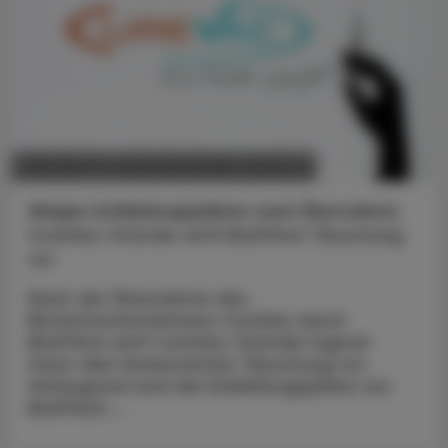
POLITIK, RECHT, WIRTSCHAFT
06. Mai 2026
Wegen Schließungsplänen nach Übernahme
CureVac-Gründer wirft BioNTech Täuschung
vor
Nach der Übernahme des
Biotechunternehmens CureVac durch
BioNTech wirft CureVac-Gründer Ingmar
Hoerr dem Konkurrenten Täuschung vor.
Hintergrund sind die Schließungspläne von
BioNTech ...