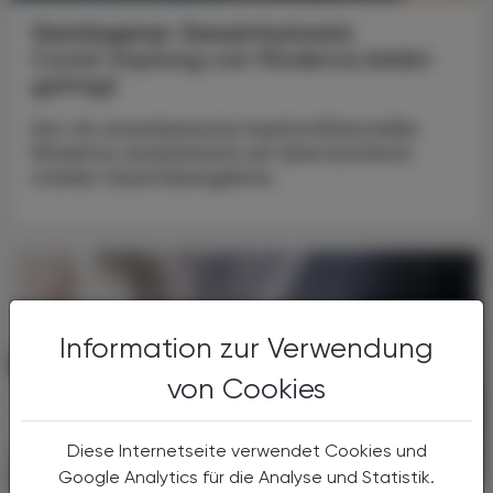
Gestiegener Gesamtumsatz
Covid-Impfung von Moderna bleibt
gefragt
Der US-amerikanische Impfstoffhersteller
Moderna verzeichnete ein überraschend
starkes Quartalsergebnis.
Information zur Verwendung
von Cookies
Diese Internetseite verwendet Cookies und
Google Analytics für die Analyse und Statistik.
POLITIK, RECHT, WIRTSCHAFT
07. August 2024