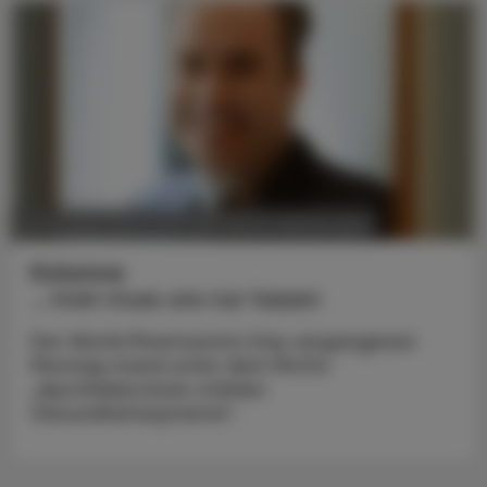
POLITIK, RECHT, WIRTSCHAFT
09. Oktober 2023
Kolumne
… man muss uns nur lassen
Der World Pharmacists Day vergangenen
Montag stand unter dem Motto
„Apotheker:innen stärken
Gesundheitssysteme“.