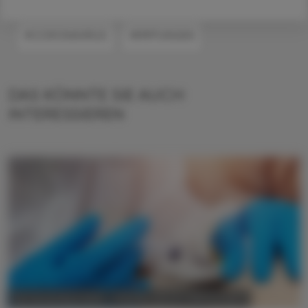
#CORONAVIRUS
#IMPFUNGEN
DAS KÖNNTE SIE AUCH
INTERESSIEREN
POLITIK, RECHT, WIRTSCHAFT
08. November 2024