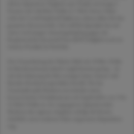
dritten Quartal im Vergleich zum Vorjahr um knapp 2
Prozent auf 1,86 Mrd. Dollar (1,7 Mrd. Euro). Dabei
steht der Covid-Impfstoff Spikevax nahezu allein für den
gesamten Konzernerlös. Der mRNA-Spezialist hat mit
seiner noch jungen Atemwegsimpfung gegen des
Respiratorische Synzytial-Virus (RSV) lediglich noch ein
weiteres Produkt im Portfolio.
Der Umsatzbeitrag des Vakzins blieb mit 10 Mio. Dollar
im Berichtszeitraum jedoch vergleichsweise gering – da
sich die Zulassung bis Mai verzögert hatte, hatten viele
Kunden Konkurrenzprodukte bestellt. Für das
Gesamtjahr peilt Moderna unverändert einen
konzernweiten Produktumsatz mit Impfstoffen von 3 bis
3,5 Mrd. Dollar an. Im vergangenen Quartal senkte
Moderna den eigenen Angaben zufolge die Kosten
erheblich, unter anderem fielen ungenutzte Kapazitäten
weg.