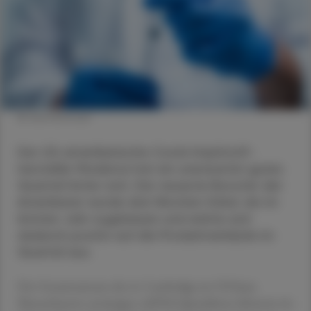
© shutterstock
Der US-amerikanische Covid-Impfstoff­
hersteller Moderna hat ein unerwartet gutes
Quartal hinter sich. Der neueste Booster der
Amerikaner wurde drei Wochen früher als im
letzten Jahr zugelassen und wirkte sich
dadurch positiv auf die Produktverkäufe im
Quartal aus.
Der Gesamtumsatz des in Cambridge im US-Staat
Massachusetts ansässigen mRNA-Spezialisten kletterte im