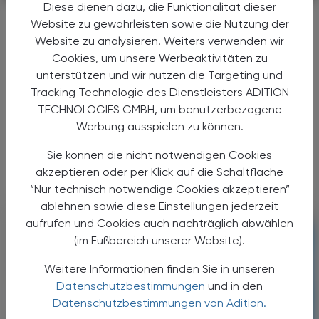
Diese dienen dazu, die Funktionalität dieser
Universität von Pennsylvania als
Website zu gewährleisten sowie die Nutzung der
Kläger
Website zu analysieren. Weiters verwenden wir
BioNTech wegen Gebühr für Corona-
Cookies, um unsere Werbeaktivitäten zu
Vakzin in den USA verklagt
unterstützen und wir nutzen die Targeting und
Tracking Technologie des Dienstleisters ADITION
Das Mainzer Biotechnologie-Unternehmen
TECHNOLOGIES GMBH, um benutzerbezogene
BioNTech sieht sich in den USA mit einer
Werbung ausspielen zu können.
Klage wegen angeblich zu niedriger
Lizenzgebühren für seinen Corona-Impfstoff
Sie können die nicht notwendigen Cookies
Comirnaty konfrontiert.
akzeptieren oder per Klick auf die Schaltfläche
“Nur technisch notwendige Cookies akzeptieren”
ablehnen sowie diese Einstellungen jederzeit
aufrufen und Cookies auch nachträglich abwählen
(im Fußbereich unserer Website).
Weitere Informationen finden Sie in unseren
Datenschutzbestimmungen
und in den
Datenschutzbestimmungen von Adition.