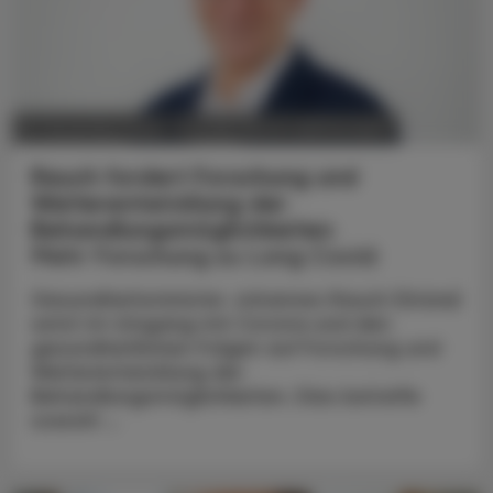
POLITIK, RECHT, WIRTSCHAFT
27. Dezember 2023
Rauch fordert Forschung und
Weiterentwicklung der
Behandlungsmöglichkeiten
Mehr Forschung zu Long Covid
Gesundheitsminister Johannes Rauch (Grüne)
setzt im Umgang mit Corona und den
gesundheitlichen Folgen auf Forschung und
Weiterentwicklung der
Behandlungsmöglichkeiten. Dies betreffe
sowohl ...