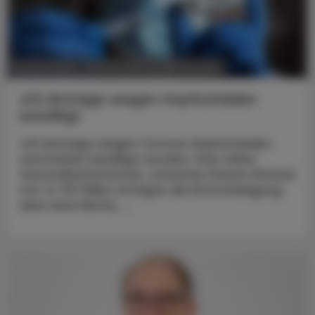
POLITIK, RECHT, WIRTSCHAFT
26. April 2024
412 Anträge wegen Impfschäden
bewilligt
412 Anträge wegen Corona-Impfschäden
sind bisher bewilligt worden. Das teilte
Gesundheitsminister Johannes Rauch (Grüne)
mit. In 78 Fällen erfolgte die Entschädigung
über eine Rente, ...