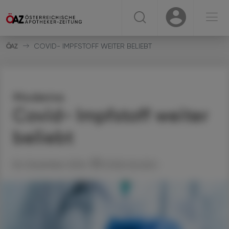
☰
USER
USER
COVID- IMPFSTOFF WEITER BELIEBT
Moderna
Covid- Impfstoff weiter
beliebt
06. Dezember 2024
Artikel drucken