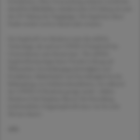
Erwachsenen. Diese Untersuchung umfasste sowohl den
aktuell bei Milchkühen zirkulierenden H5-Subtyp als auch
den H7-Subtyp der Vogelgrippe. Die Ergebnisse dieser
Studie werden noch in diesem Jahr erwartet.
Der Impfstoff von Moderna nutzt die mRNA-
Technologie, die auch im COVID-19-Impfstoff des
Unternehmens zum Einsatz kam. "Die mRNA-
Impfstofftechnologie bietet Vorteile in Bezug auf
Wirksamkeit, Entwicklungsgeschwindigkeit und
Produktion, Skalierbarkeit und Zuverlässigkeit bei der
Bekämpfung von Infektionskrankheiten, wie während
der COVID-19-Pandemie gezeigt wurde", erklärte
Moderna-Chef Stephane Bancel. Die Herstellung
herkömmlicher Grippeimpfstoffe kann vier bis sechs
Monate dauern.
APA