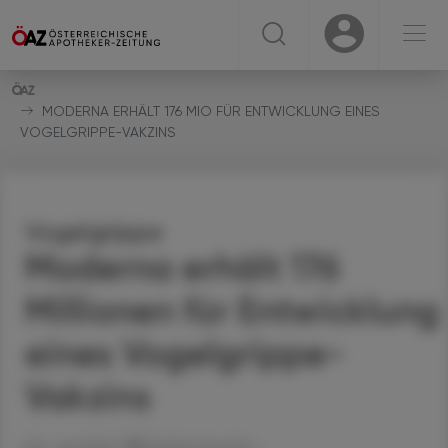
☰
USER
USER
MODERNA ERHÄLT 176 MIO FÜR ENTWICKLUNG EINES
VOGELGRIPPE-VAKZINS
Vogelgrippe
Moderna erhält 176
Millionen für Entwicklung
eines Vogelgrippe-
Vakzins