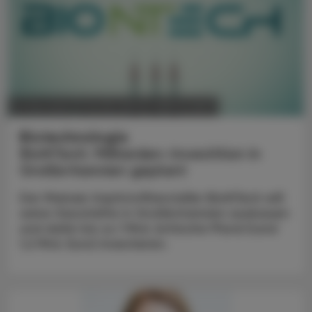
POLITIK, RECHT, WIRTSCHAFT
21. Mai 2025
Biotechnologie
BioNTech: Milliarden-Investition in
Großbritannien geplant
Der Mainzer Impfstoffhersteller BioNTech will
seine Geschäfte in Großbritannien ausbauen
und dafür bis zu 1 Mrd. britische Pfund (rund
1,2 Mrd. Euro) investieren.