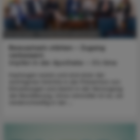
POLITIK, RECHT, WIRTSCHAFT
02. Juni 2025
Bewusstsein stärken – Zugang
verbessern
Impfen in der Apotheke – it’s time
Impfungen waren und sind einer der
wichtigsten Schritte in der Prävention von
Erkrankungen und damit in der Versorgung
der Bevölkerung. Umso sinnvoller ist es, sie
niederschwellig in der ...