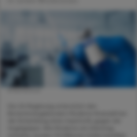
03. Juli 2024
Artikel drucken
© Shutterstock
Die US-Regierung unterstützt den
Biotechnologiekonzern Moderna finanziell bei
der Entwicklung eines Impfstoffs gegen die
Vogelgrippe. Wie Moderna am Dienstag
mitteilte, wurden 176 Millionen Dollar bewilligt.