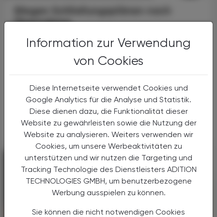
Wegen Schließungsplänen nach
Übernahme
CureVac-Gründer wirft BioNTech
Information zur Verwendung
Täuschung vor
von Cookies
Nach der Übernahme des
Biotechunternehmens CureVac durch
BioNTech wirft CureVac-Gründer Ingmar
Diese Internetseite verwendet Cookies und
Hoerr dem Konkurrenten Täuschung vor.
Google Analytics für die Analyse und Statistik.
Hintergrund sind die Schließungspläne von
Diese dienen dazu, die Funktionalität dieser
BioNTech ...
Website zu gewährleisten sowie die Nutzung der
Website zu analysieren. Weiters verwenden wir
Cookies, um unsere Werbeaktivitäten zu
unterstützen und wir nutzen die Targeting und
Tracking Technologie des Dienstleisters ADITION
TECHNOLOGIES GMBH, um benutzerbezogene
Werbung ausspielen zu können.
Sie können die nicht notwendigen Cookies