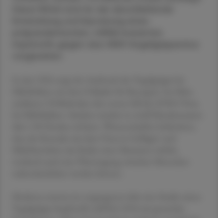
Diese Mittel sind für die abschließende
Entwicklung und Erprobung eines
präpandemischen, mRNA-basierten
Impfstoffs gegen das H5N1-Vogelgrippevirus
vorgesehen.
In den USA sorgt der Ausbruch der Vogelgrippe bei
Milchkühen seit dem Frühjahr für Besorgnis. Im März
meldeten US-Behörden den ersten Fall des H5N1-Virus
bei Milchkühen. Seitdem wurden in zwölf Bundesstaaten
über 130 Herden infiziert. Wissenschaftler befürchten,
dass der Kontakt mit dem Virus in Geflügel- und
Milchbetrieben das Risiko einer Mutation erhöht,
wodurch auch eine Übertragung zwischen Menschen
wahrscheinlicher werden könnte.
Moderna startete im vergangenen Jahr eine Studie seines
Vogelgrippe-Impfstoffs mRNA-1018 mit gesunden