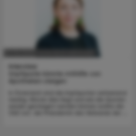
POLITIK, RECHT, WIRTSCHAFT
05. Mai 2025
Interview
Impfquote könnte mithilfe von
Apotheken steigen
In Österreich sind die Impfquoten verheerend
niedrig. Woran dies liegt und wie die Quoten
wieder gesteigert werden können wollte die
ÖAZ von der Präsidentin des Verbands der ...