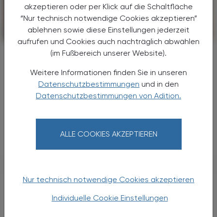
akzeptieren oder per Klick auf die Schaltfläche
“Nur technisch notwendige Cookies akzeptieren”
ablehnen sowie diese Einstellungen jederzeit
POLITIK, RECHT, WIRTSCHAFT
13. August 2025
aufrufen und Cookies auch nachträglich abwählen
Impfprogramm erweitert
(im Fußbereich unserer Website).
Pneumokokken und Gürtelrose am
Weitere Informationen finden Sie in unseren
Plan
Datenschutzbestimmungen
und in den
Datenschutzbestimmungen von Adition.
Das kostenlose Impfprogramm wird auf
Pneumokokken und Gürtelrose ausgeweitet.
Bereits ab Ende 2025 sollen diese Impfungen
für Menschen ab 60 Jahren sowie
ALLE COOKIES AKZEPTIEREN
Risikogruppen kostenlos verfügbar ...
Nur technisch notwendige Cookies akzeptieren
Individuelle Cookie Einstellungen