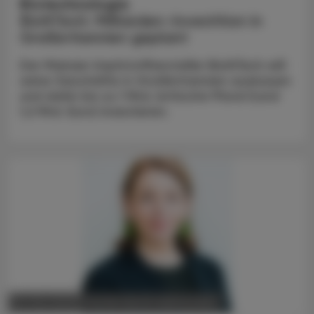
Biotechnologie
BioNTech: Milliarden-Investition in
Großbritannien geplant
Der Mainzer Impfstoffhersteller BioNTech will
seine Geschäfte in Großbritannien ausbauen
und dafür bis zu 1 Mrd. britische Pfund (rund
1,2 Mrd. Euro) investieren.
POLITIK, RECHT, WIRTSCHAFT
05. Mai 2025