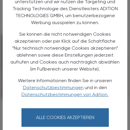
unterstützen und wir nutzen die Targeting und
Hoerr dem Konkurrenten Täuschung vor.
Hintergrund sind die Schließungspläne von
Tracking Technologie des Dienstleisters ADITION
BioNTech ...
TECHNOLOGIES GMBH, um benutzerbezogene
Werbung ausspielen zu können.
Sie können die nicht notwendigen Cookies
akzeptieren oder per Klick auf die Schaltfläche
“Nur technisch notwendige Cookies akzeptieren”
ablehnen sowie diese Einstellungen jederzeit
aufrufen und Cookies auch nachträglich abwählen
(im Fußbereich unserer Website).
Weitere Informationen finden Sie in unseren
Datenschutzbestimmungen
und in den
Datenschutzbestimmungen von Adition.
POLITIK, RECHT, WIRTSCHAFT
13. August 2025
Impfprogramm erweitert
Pneumokokken und Gürtelrose am
ALLE COOKIES AKZEPTIEREN
Plan