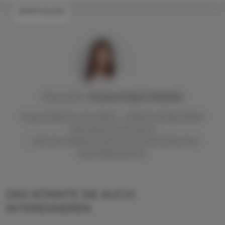
#IMPFUNGEN
Mag. pharm.
Susanne
Ergott-Badawi
Vizepräsidentin des VAAÖ - Verband Angestellter
Apotheker Österreichs
1. Obmannstellvertreterin der Österreichischen
Apothekerkammer
DAS KÖNNTE SIE AUCH
INTERESSIEREN