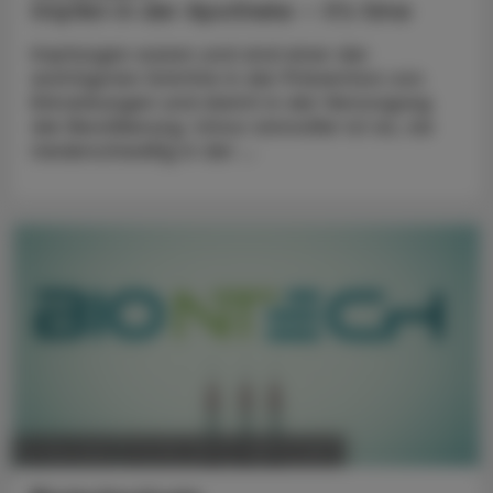
Impfen in der Apotheke – it’s time
Impfungen waren und sind einer der
wichtigsten Schritte in der Prävention von
Erkrankungen und damit in der Versorgung
der Bevölkerung. Umso sinnvoller ist es, sie
niederschwellig in der ...
POLITIK, RECHT, WIRTSCHAFT
21. Mai 2025