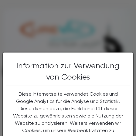
Information zur Verwendung
POLITIK, RECHT, WIRTSCHAFT
06. Mai 2026
von Cookies
Wegen Schließungsplänen nach
Übernahme
Diese Internetseite verwendet Cookies und
CureVac-Gründer wirft BioNTech
Google Analytics für die Analyse und Statistik.
Täuschung vor
Diese dienen dazu, die Funktionalität dieser
Website zu gewährleisten sowie die Nutzung der
Nach der Übernahme des
Website zu analysieren. Weiters verwenden wir
Biotechunternehmens CureVac durch
Cookies, um unsere Werbeaktivitäten zu
BioNTech wirft CureVac-Gründer Ingmar