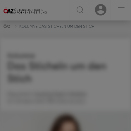
☰
USER
USER
KOLUMNE DAS STICHELN UM DEN STICH
Kolumne
Das Sticheln um den
Stich
Mag. pharm.
Susanne
Ergott-Badawi
23. Oktober 2023
Artikel drucken