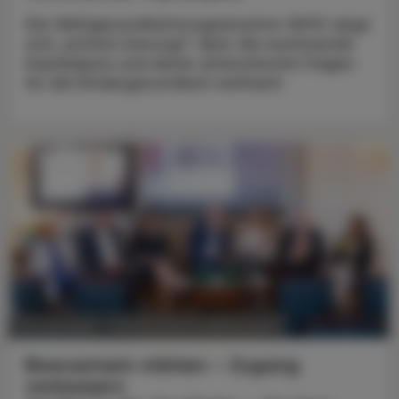
Die Weltgesundheitsorganisation WHO zeigt
sich „extrem besorgt“ über die wachsende
Impfskepsis und deren dramatische Folgen
für die Kindergesundheit weltweit.
POLITIK, RECHT, WIRTSCHAFT
02. Juni 2025
Bewusstsein stärken – Zugang
verbessern