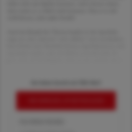
leider nicht zum Spielen kommen, weil er lernen müsse,
dann meint er, er dürfe nicht kommen. Dass er es sehr
wohl könnte, steht außer Zweifel.
Auch das Beispiel des Themas Impfen in der Apotheke
zeigt uns, dass „können“ und „dürfen“ zwei verschiedene
Paar Schuhe sind. Natürlich können Apothekerinnen und
Apotheker impfen, aber wir dürfen es (noch) nicht. Es
geht nicht um die Fähigkeit, etwas zu tun, sondern um d
Sie haben bereits ein ÖAZ-Abo?
HIER ANMELDEN, UM WEITERZULESEN
Ihre Online-Vorteile: