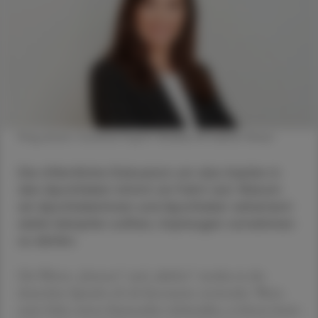
Mag. pharm. Susanne Ergott-Badawi © Sabine Klimpt
Die öffentliche Diskussion um das Impfen in
den Apotheken nimmt an Fahrt auf. Warum
wir Apothekerinnen und Apotheker vehement
dafür kämpfen sollten, Impfungen vornehmen
zu dürfen.
Die Wörter „können“ und „dürfen“ werden in der
deutschen Sprache oft als Synonyme verwendet. Wenn
mein Sohn seinen Kameraden rückmeldet, er könne heute