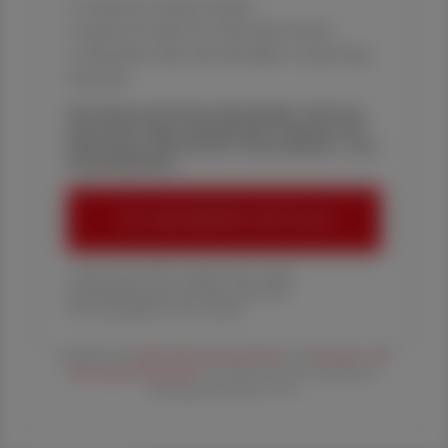
✔ exklusive Online-Inhalte
✔ gratis für alle Print-Abonnent:innen
✔ Überblick über die aktuellen Couponing-
Aktionen
Die Österreichische Apotheker-Zeitung
informiert über spannende Themen aus
Pharmazie, Wirtschaft, Gesundheits- und
Standespolitik.
ÖAZ-ABONNEMENT BESTELLEN
1 Jahr um € 179,– (exkl. UST. zzgl.
Versandkosten) für Ihre ÖAZ als
Printausgabe und Online
Es gelten die
AGB
,
Datenschutzrichtline
und
Versand- und
Zahlungsbedingungen
der Österreichische Apotheker-
Verlagsgesellschaft m.b.H.