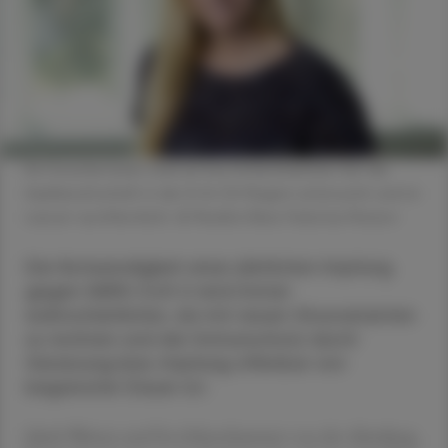
Ein Forscherteam rund um Eva Schernhammer hat die
Impfbereitschaft in der D-A-CH-Region untersucht und im
Lancet veröffentlicht. © MedUni Wien/Felicitas Matern
Die Notwendigkeit einer jährlichen Impfung
gegen SARS-CoV-2 wird immer
wahrscheinlicher, da mit neuen Virusvarianten
zu rechnen und der Immunschutz durch
Genesung bzw. Impfung offenbar von
begrenzter Dauer ist.
Jakob Weitzer und Eva Schernhammer von der Abteilung