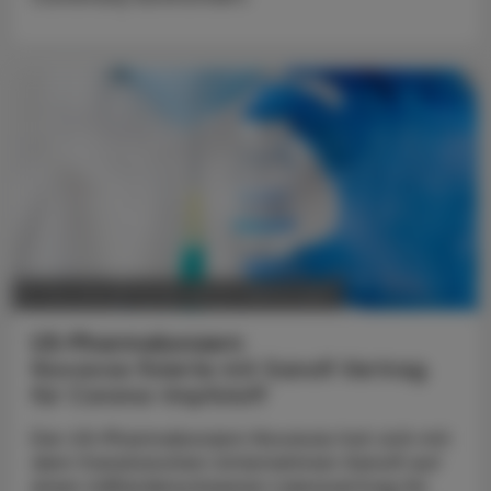
POLITIK, RECHT, WIRTSCHAFT
13. Mai 2024
US-Pharmakonzern
Novavax fixierte mit Sanofi Vertrag
für Corona-Impfstoff
Der US-Pharmakonzern Novavax hat sich mit
dem französischen Unternehmen Sanofi auf
einen milliardenschweren Lizenzvertrag für