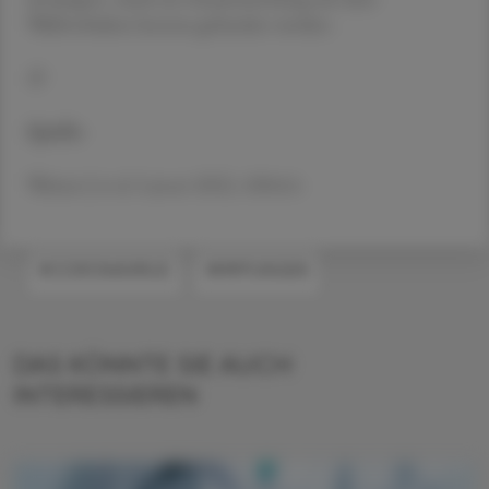
Wahlverhalten konnte gefunden werden.
SI
Quelle:
Weitzer J et al. Lancet 2022, 100414
#CORONAVIRUS
#IMPFUNGEN
DAS KÖNNTE SIE AUCH
INTERESSIEREN