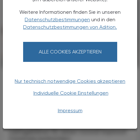
Weitere Informationen finden Sie in unseren
Datenschutzbestimmungen
und in den
Datenschutzbestimmungen von Adition.
ALLE COOKIES AKZEPTIEREN
POLITIK, RECHT, WIRTSCHAFT
07. August 2024
Universität von Pennsylvania als
Nur technisch notwendige Cookies akzeptieren
Kläger
BioNTech wegen Gebühr für Corona-
Individuelle Cookie Einstellungen
Vakzin in den USA verklagt
Impressum
Das Mainzer Biotechnologie-Unternehmen
BioNTech sieht sich in den USA mit einer
Klage wegen angeblich zu niedriger
Lizenzgebühren für seinen Corona-Impfstoff
Comirnaty konfrontiert.