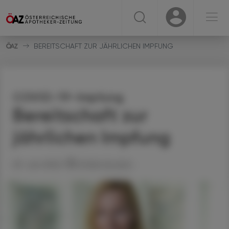
☰
USER
USER
BEREITSCHAFT ZUR JÄHRLICHEN IMPFUNG
COVID-19-Impfung
Bereitschaft zur
jährlichen Impfung
23. Juni 2022
Artikel drucken