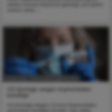
seinen Corona-Impfstoff geeinigt und damit
vorerst seine ...
POLITIK, RECHT, WIRTSCHAFT
26. April 2024
412 Anträge wegen Impfschäden
bewilligt
412 Anträge wegen Corona-Impfschäden
sind bisher bewilligt worden. Das teilte