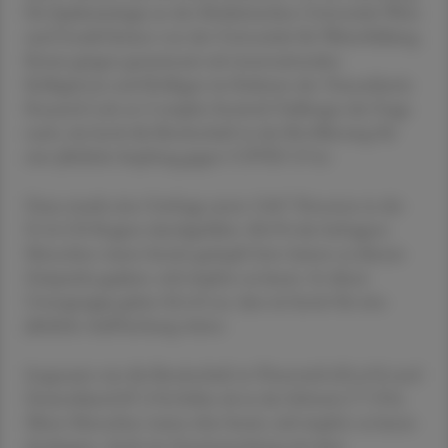
für Epidemiologie an der Medizinischen Universität Wien
und Gerald Steiner von der Universität für Weiterbildung
Krems gingen gemeinsam mit internationalen
Kolleginnen und Kollegen im Rahmen des Transatlantic
Research Lab on Complex Societal Challenges der Frage
nach, wie hoch die Bereitschaft in der Bevölkerung für
eine jährliche Impfung gegen COVID-19 ist.
Dazu wurde eine Umfrage unter 3.067 Personen in der
D-A-CH-Region durchgeführt. 80,9 % der befragten
Menschen waren bereits geimpft bzw. hatten zu diesem
Zeitpunkt geplant, sich impfen zu lassen. In dieser
Untergruppe gaben 82,4 % an, dass sie bereit für eine
jährliche Auffrischung wären.
Insgesamt war die Bereitschaft in Österreich (81,6 %) und
Deutschland (87,2 %) höher als in der Schweiz (77,9 %).
Ältere Menschen waren eher bereit, sich impfen zu lassen
als jüngere. Auch ein Zusammenhang mit dem