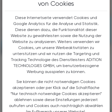
von Cookies
Diese Internetseite verwendet Cookies und
Google Analytics für die Analyse und Statistik.
Diese dienen dazu, die Funktionalität dieser
Website zu gewährleisten sowie die Nutzung der
Website zu analysieren. Weiters verwenden wir
Cookies, um unsere Werbeaktivitäten zu
POLITIK, RECHT, WIRTSCHAFT
08. November 2024
unterstützen und wir nutzen die Targeting und
Tracking Technologie des Dienstleisters ADITION
Gestiegener Gesamtumsatz
TECHNOLOGIES GMBH, um benutzerbezogene
Covid-Impfung von Moderna bleibt
Werbung ausspielen zu können.
gefragt
Sie können die nicht notwendigen Cookies
Der US-amerikanische Impfstoffhersteller
akzeptieren oder per Klick auf die Schaltfläche
Moderna verzeichnete ein überraschend
“Nur technisch notwendige Cookies akzeptieren”
starkes Quartalsergebnis.
ablehnen sowie diese Einstellungen jederzeit
aufrufen und Cookies auch nachträglich abwählen
(im Fußbereich unserer Website).