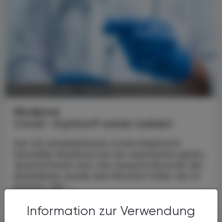
POLITIK, RECHT, WIRTSCHAFT
06. Dezember 2024
Moderna
Covid- Impfstoff weiter beliebt
Der US-amerikanische Covid-Impfstoff­
hersteller Moderna hat ein unerwartet gutes
Quartal hinter sich. Der neueste Booster der
Amerikaner wurde drei Wochen früher als im
letzten Jahr ...
Information zur Verwendung