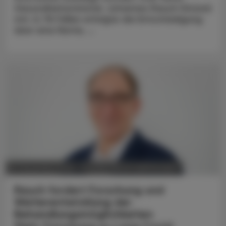
Gesundheitsminister Johannes Rauch (Grüne)
mit. In 78 Fällen erfolgte die Entschädigung
über eine Rente, ...
POLITIK, RECHT, WIRTSCHAFT
27. Dezember 2023
Rauch fordert Forschung und
Weiterentwicklung der
Behandlungsmöglichkeiten