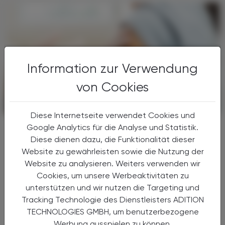
Information zur Verwendung
von Cookies
PHARMAZIE, TARA, MEDIZIN
09. Mai 2025
Diese Internetseite verwendet Cookies und
SARS-CoV-2-Mortalität um bis zu 53
Google Analytics für die Analyse und Statistik.
Prozent reduziert
Diese dienen dazu, die Funktionalität dieser
Covid-19-Impfung verhinderte viele
Website zu gewährleisten sowie die Nutzung der
Todesfälle in Österreich
Website zu analysieren. Weiters verwenden wir
Cookies, um unsere Werbeaktivitäten zu
Personen, die nach einer SARS-CoV-2-
unterstützen und wir nutzen die Targeting und
Infektion gegen Covid-19 geimpft werden,
Tracking Technologie des Dienstleisters ADITION
weisen kurzfristig eine um etwa 50 %
TECHNOLOGIES GMBH, um benutzerbezogene
niedrigere Gesamtsterblichkeit aus
Werbung ausspielen zu können.