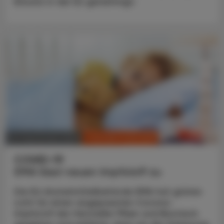
Einsatz in der EU genehmigt.
CHRONIK & HISTORIE
23. September 2023
COVID-19
EMA lässt neuen Impfstoff zu
Die EU-Arzneimittelbehörde EMA hat grünes
Licht für einen angepassten Corona-
Impfstoff der Hersteller Pfizer und Biontech