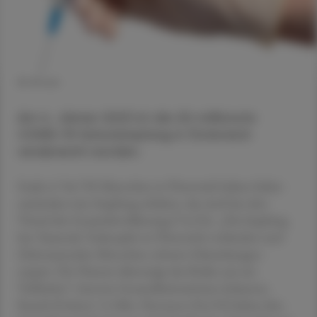
© iStock
Am 4. Jänner 2023 ist die 20-millionste
COVID-19-Schutzimpfung in Österreich
verabreicht worden.
Exakt 6.746.702 Menschen in Österreich haben bisher
zumindest eine Impfung erhalten, das sind fast drei
Viertel der Gesamtbevölkerung (74,2 %). „Die Impfung
hat Tausende Todesopfer in Österreich verhindert und
Zehntausenden Menschen schwere Erkrankungen
erspart. Der Nutzen übersteigt das Risiko um ein
Vielfaches“, betonte Gesundheitsminister Johannes
Rauch (Grüne). 5,1 Mio. Personen (56,2 %) haben ihre