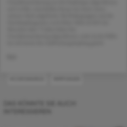
Grundimmunisierung aus drei Impfungen abgeschlossen
und 1,6 Mio. sind darüber hinaus mit mind. einem
weiteren Stich aufgefrischt. Bei Risikogruppen sind die
Durchimpfungsraten noch höher: Mehr als 80 % der
Menschen über 75 Jahre haben ihre
Grundimmunisierung abgeschlossen, mehr als die Hälfte
hat sich bereits ihre Auffrischungs­impfung geholt.
Red.
#CORONAVIRUS
#IMPFUNGEN
DAS KÖNNTE SIE AUCH
INTERESSIEREN