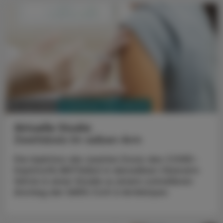
PHARMAZIE, TARA, MEDIZIN
03. Juni 2025
Aktuelle Studie
Zweitdosis im selben Arm
Die Injektion der zweiten Dosis des COVID-
Impfstoffs BNT162b2 in denselben Oberarm
führte in einer Studie zu einem schnelleren
Anstieg der SARS-CoV-2-Antikörper.