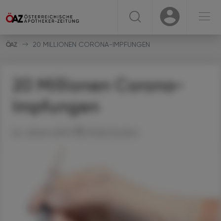
☰
USER
USER
20 MILLIONEN CORONA-IMPFUNGEN
20 Millionen Corona-
Impfungen
26. Jänner 2023
Artikel drucken