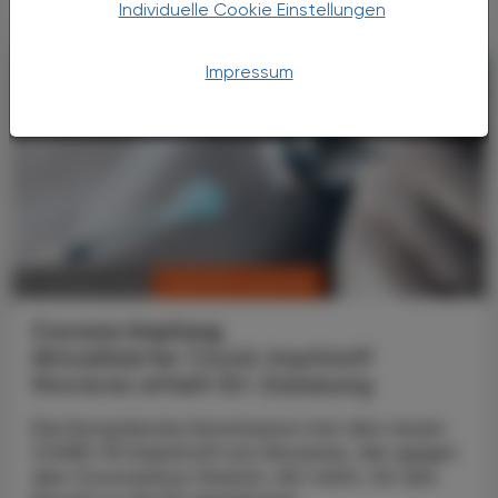
Individuelle Cookie Einstellungen
Impressum
CHRONIK & HISTORIE
11. Oktober 2024
Corona-Impfung
Aktualisierter Covid-Impfstoff
Novavax erhielt EU-Zulassung
Die Europäische Kommission hat den neuen
COVID-19-Impfstoff von Novavax, der gegen
den Coronavirus-Stamm JN.1 wirkt, für den