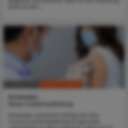
gegeben und erklärte, dass sie die Zulassung
eines an die ...
CHRONIK & HISTORIE
11. Oktober 2022
Schweden
Neue Impfempfehlung
Schweden verzichtet künftig auf eine
Corona-Impfempfehlung für gesunde
Jugendliche im Alter zwischen zwölf und 17