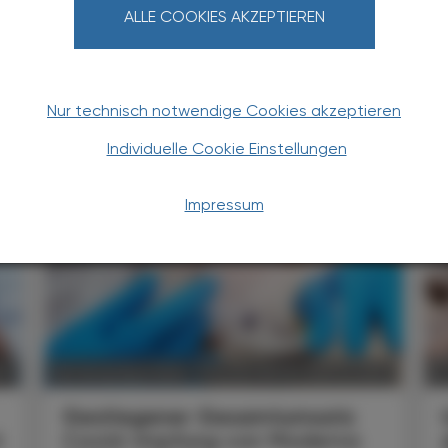
ALLE COOKIES AKZEPTIEREN
Nur technisch notwendige Cookies akzeptieren
TERESSIEREN
Individuelle Cookie Einstellungen
Impressum
FT
POLITIK, RECHT, WIRTSCHAFT
08. November 2024
07
Gestiegener Gesamtumsatz
t
Covid-Impfung von Moderna