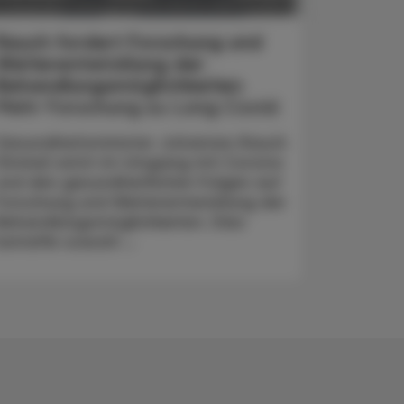
POLITIK, RECHT, WIRTSCHAFT
7. Dezember 2023
Rauch fordert Forschung und
Weiterentwicklung der
Behandlungsmöglichkeiten
Mehr Forschung zu Long Covid
Gesundheitsminister Johannes Rauch
(Grüne) setzt im Umgang mit Corona
und den gesundheitlichen Folgen auf
Forschung und Weiterentwicklung der
Behandlungsmöglichkeiten. Dies
betreffe sowohl ...