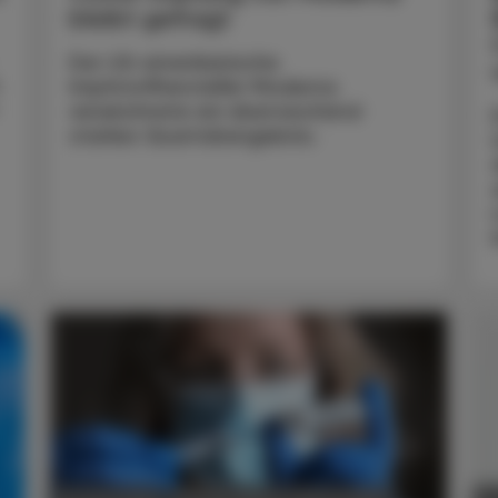
bleibt gefragt
Der US-amerikanische
.
Impfstoffhersteller Moderna
verzeichnete ein überraschend
starkes Quartalsergebnis.