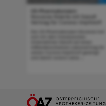
POLITIK, RECHT, WIRTSCHAFT
13. Mai 2024
US-Pharmakonzern
Novavax fixierte mit Sanofi
Vertrag für Corona-Impfstoff
Der US-Pharmakonzern Novavax hat
sich mit dem französischen
Unternehmen Sanofi auf einen
milliardenschweren Lizenzvertrag für
seinen Corona-Impfstoff geeinigt
und damit vorerst seine ...