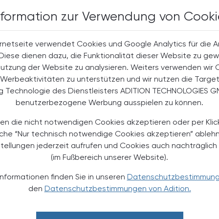
nformation zur Verwendung von Cooki
halte
rnetseite verwendet Cookies und Google Analytics für die 
t-Abonnent:innen
. Diese dienen dazu, die Funktionalität dieser Website zu gew
 aktuellen Couponing-Aktionen
Nutzung der Website zu analysieren. Weiters verwenden wir 
Werbeaktivitäten zu unterstützen und wir nutzen die Targe
 Apotheker-Zeitung informiert
men aus Pharmazie,
ng Technologie des Dienstleisters ADITION TECHNOLOGIES G
its- und Standespolitik.
benutzerbezogene Werbung ausspielen zu können.
en die nicht notwendigen Cookies akzeptieren oder per Klic
NEMENT BESTELLEN
äche “Nur technisch notwendige Cookies akzeptieren” ableh
stellungen jederzeit aufrufen und Cookies auch nachträglic
. UST. zzgl. Versandkosten) für
(im Fußbereich unserer Website).
gabe und Online
Informationen finden Sie in unseren
Datenschutzbestimmun
htline
und
Versand- und Zahlungsbedingung
den
Datenschutzbestimmungen von Adition.
Apotheker-Verlagsgesellschaft m.b.H.