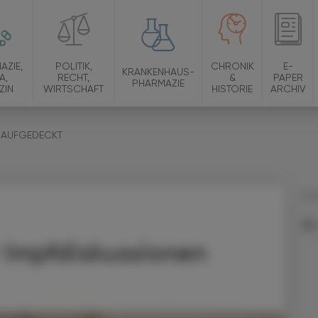
AZIE,
POLITIK,
CHRONIK
E-
KRANKENHAUS-
A,
RECHT,
&
PAPER
PHARMAZIE
ZIN
WIRTSCHAFT
HISTORIE
ARCHIV
 AUFGEDECKT
13.
r Impfdiskussionen