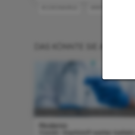
#CORONAVIRUS
#IMPFUNGEN
DAS KÖNNTE SIE AUCH IN
POLITIK, RECHT, WIRTSCHA
06. Dezember 2024
Moderna
Covid- Impfstoff weiter belieb