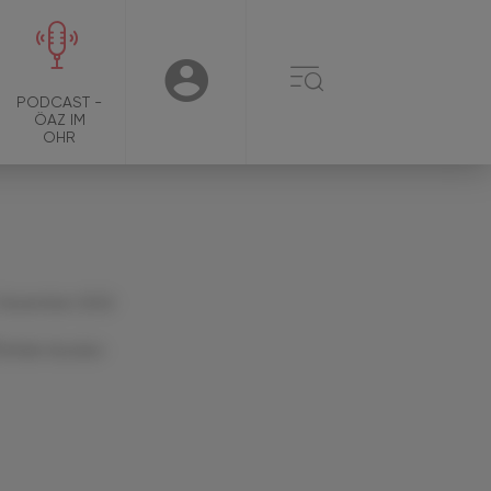
☰
USER
PODCAST -
ÖAZ IM
OHR
 Dezember 2022
Artikel drucken