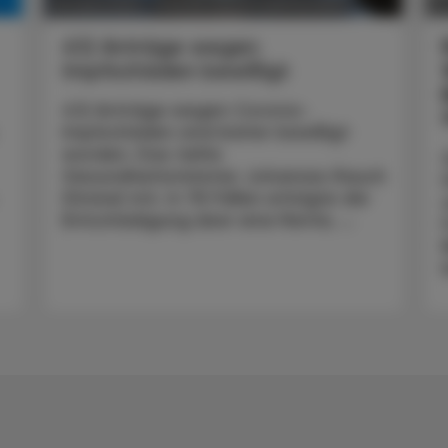
POLITIK, RECHT, WIRTSCHAFT
26. April 2024
2
412 Anträge wegen
Impfschäden bewilligt
412 Anträge wegen Corona-
Impfschäden sind bisher bewilligt
worden. Das teilte
Gesundheitsminister Johannes Rauch
(Grüne) mit. In 78 Fällen erfolgte die
Entschädigung über eine Rente, ...