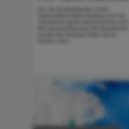
Der US-amerikanische Covid-
Impfstoff­hersteller Moderna hat ein
unerwartet gutes Quartal hinter sich
Der neueste Booster der Amerikaner
wurde drei Wochen früher als im
letzten Jahr ...