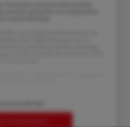
us Österreich und Deutschland haben
rung zwischen geimpften und ungeimpften
iese zusammenhängt.
und Wien sowie des Bernhard-Nocht-Instituts für
Rahmen des COSMO-Panels statt, das seit
ersonen in Deutschland und Österreich befragt.
e gegen COVID-19 geimpft sind, und mehr als 2.000
ng entschieden haben.
 unterscheidet, ist die große Anzahl von ungeimpften
frage teilnehmen. „Wir konn
bereits ein ÖAZ-Abo?
EN, UM WEITERZULESEN