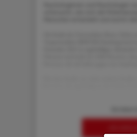
Psychologinnen und Psychologen a
untersucht, wie sich die Polarisie
Menschen entwickelt und womit d
Die Studie der Universitäten Bonn, Erfurt 
Tropenmedizin (BNITM) Hamburg fand im 
Dezember 2021 in regelmäßigen Abständen P
Darunter sind mehr als 3.000 Personen, di
Personen, die sich bisher gegen eine Impfu
Was diese Studie von vielen anderen Studien
Personen, die regelmäßig an der Online-Um
Sie haben 
HIER ANMELD