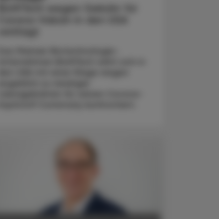
BioNTech wegen Gebühr für
Corona-Vakzin in den USA
verklagt
Das Mainzer Biotechnologie-
Unternehmen BioNTech sieht sich in
den USA mit einer Klage wegen
angeblich zu niedriger
Lizenzgebühren für seinen Corona-
Impfstoff Comirnaty konfrontiert.