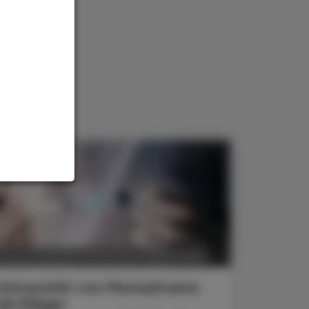
POLITIK, RECHT, WIRTSCHAFT
. August 2024
Universität von Pennsylvania
als Kläger