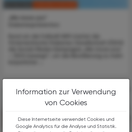
CHRONIK & HISTORIE
28. Mai 2026
„We move you“
Diabetesprävention
Rund um die Fußball-WM startet die
Österreichische Diabetes Gesellschaft (ÖDG)
die Social-Media-Kampagne „We move you!
– ÖDG bewegt“, um die Bevölkerung zu mehr
körperlicher ...
Information zur Verwendung
von Cookies
Diese Internetseite verwendet Cookies und
Google Analytics für die Analyse und Statistik.