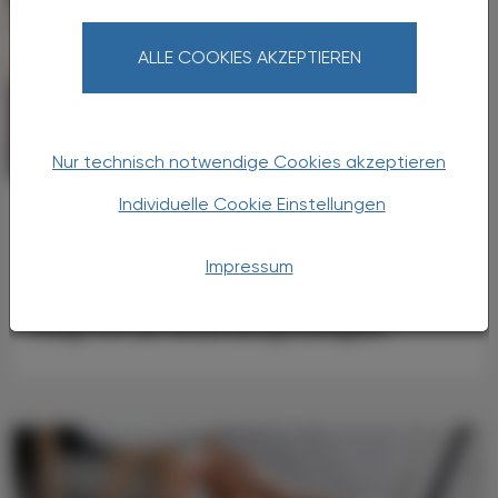
ALLE COOKIES AKZEPTIEREN
Nur technisch notwendige Cookies akzeptieren
PHARMAZIE, TARA, MEDIZIN
04. Juli 2025
Individuelle Cookie Einstellungen
Diabetische Polyneuropathie
Wirksamkeit von Capsaicin
Impressum
Die schmerzlindernde Wirkung von
Capsaicin-Pflastern bei Polyneuropathie
steigt mit der Anwendungshäufigkeit.