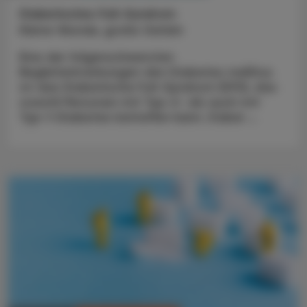
Diabetisches Fuß-Syndrom
Kleine Wunde, große Gefahr
Eine der folgenschwersten
Begleiterkrankungen des Diabetes mellitus
ist das Diabetische Fuß-Syndrom (DFS), das
sowohl Personen mit Typ-2- als auch mit
Typ-1-Diabetes betreffen kann. Dabei ...