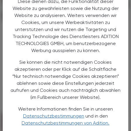
Diese dienen dazu, die Funktionalität dieser
Website zu gewährleisten sowie die Nutzung der
Website zu analysieren. Weiters verwenden wir
PHARMAZIE, TARA, MEDIZIN
16. Juli 2025
Cookies, um unsere Werbeaktivitäten zu
Diabetes und Rauchen
unterstützen und wir nutzen die Targeting und
Ein Jahrzehnt weniger Lebenserwartung
Tracking Technologie des Dienstleisters ADITION
TECHNOLOGIES GMBH, um benutzerbezogene
Menschen, die mit 50 Jahren nicht rauchen
Werbung ausspielen zu können.
und keinen Diabetes haben, können ihre
Lebenserwartung um mehr als zehn Jahre
Sie können die nicht notwendigen Cookies
erhöhen. Auch das Risiko, an einer Herz-
akzeptieren oder per Klick auf die Schaltfläche
Kreislauf-Erkrankung zu ...
“Nur technisch notwendige Cookies akzeptieren”
ablehnen sowie diese Einstellungen jederzeit
aufrufen und Cookies auch nachträglich abwählen
(im Fußbereich unserer Website).
Weitere Informationen finden Sie in unseren
Datenschutzbestimmungen
und in den
Datenschutzbestimmungen von Adition.