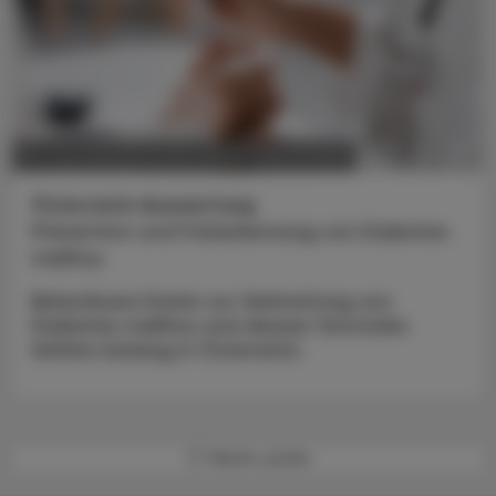
POLITIK, RECHT, WIRTSCHAFT
30. Juni 2025
Österreich-Auswertung
Prävention und Früherkennung von Diabetes
mellitus
Belastbare Daten zur Verbreitung von
Diabetes mellitus und dessen Vorstufen
fehlten bislang in Österreich.
MEHR LADEN