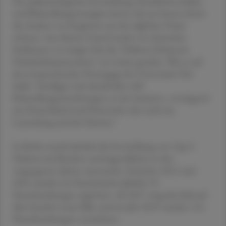
Die epidemiologische Entwicklung, Krankheitsverläufe
und Behandlungsstrategien lassen sich am besten durch
die Analyse von Registern aus der täglichen Praxis
erfassen. Aus diesem Grund wurde von deutschen
Fachleuten vor einiger Zeit die "Diabetes-Patienten-
Verlaufsdokumentation" ins Leben gerufen. Wie es auf
der entsprechenden Homepage der Universität Ulm
heißt, "beteiligen sich aktuell über 400
Behandlungseinrichtungen an der Initiative, vorwiegend
aus Deutschland und Österreich, aber auch aus
Luxemburg und der Schweiz."
In Berlin wurde kürzlich die Entwicklung von Typ-2-
Diabetes bei Kindern und Jugendlichen in den
vergangenen Jahren untersucht. Zwischen 2011 und
2016 wurden im Durchschnitt jährlich 78
Neuerkrankungen registriert. Ab 2017 stieg die Zahl auf
über hundert neue Fälle, und im Jahr 2019 wurden 114
Neuerkrankungen verzeichnet.