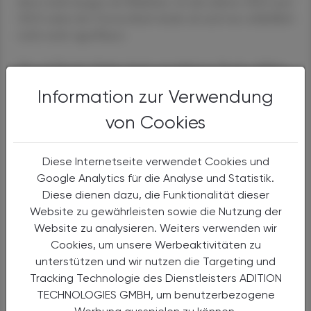
dann mehr Jungen als Mädchen. In den Jahren 2022 und
2023 nahm der Unterschied wieder ab und war schließlich
nicht mehr signifikant.
Die auf Kinder-Diabetologie spezialisierte Ärztin erklärte
den jüngsten Rückgang der Neuerkrankungen von Typ-
Information zur Verwendung
2-Diabetes bei Heranwachsenden mit der Zunahme von
Sport und Bewegung nach dem Ende der Lockdowns.
von Cookies
Ärztliche Untersuchungen von Schulanfängern aus
verschiedenen deutschen Bundesländern im Schuljahr
Diese Internetseite verwendet Cookies und
2023 zeigten, dass die Kinder insgesamt wieder einen
Google Analytics für die Analyse und Statistik.
niedrigeren Body-Mass-Index (BMI) aufweisen.
Diese dienen dazu, die Funktionalität dieser
Website zu gewährleisten sowie die Nutzung der
Das Ziel der DPV-Initiative, die von Diabetes-Zentren in
Website zu analysieren. Weiters verwenden wir
den deutschsprachigen Ländern getragen wird, ist es, die
Cookies, um unsere Werbeaktivitäten zu
Behandlungsergebnisse für Menschen mit Diabetes in der
unterstützen und wir nutzen die Targeting und
Routinetherapie durch eine standardisierte
Tracking Technologie des Dienstleisters ADITION
Dokumentation und den objektiven Vergleich von
TECHNOLOGIES GMBH, um benutzerbezogene
Qualitätsindikatoren zu verbessern. Darüber hinaus soll