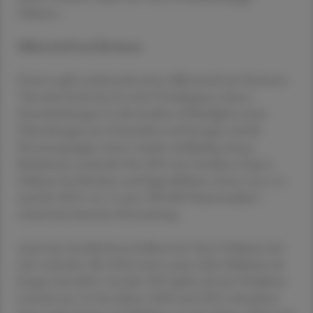
Diabetes.
Silberstreif am Horizont
Doch es gibt mittlerweile einen Silberstreif am Horizont.
"Seit dem Ende der (Covid-19-bedingten; Anm.)
Einschränkungen ist die Inzidenz (Häufigkeit neuer
Erkrankungen pro Zeiteinheit und bezogen auf die
Personengruppe; Anm.) wieder rückläufig. Jessica
Bokelmann ermittelte für 2022 eine Inzidenz (Typ-2-
Diabetes bei Kindern und Jugendlichen; Anm.) von 1,6
und für 2023 von 1,5 pro 100.000 Patientenjahre",
schrieb die deutsche Ärztezeitung.
Auch das Geschlechterverhältnis bei Typ-2-Diabetes hat
sich verändert. Bis 2018 waren meist mehr Mädchen als
Jungen betroffen. Im Jahr 2019 glich sich das Verhältnis
erstmals aus. In den Jahren 2020 und 2021 erkrankten