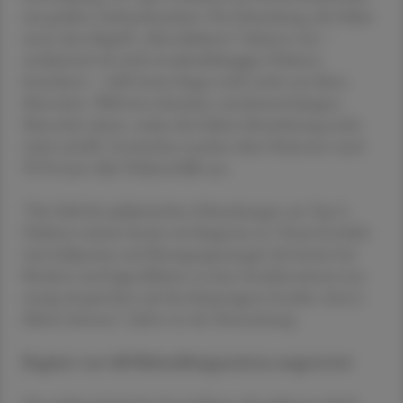
mit größter Aufmerksamkeit. Die Erkrankung, die früher
unter dem Begriff „Altersdiabetes“ bekannt war –
medizinisch als nicht-insulinabhängiger Diabetes
bezeichnet – trifft heute längst nicht mehr nur ältere
Menschen. Weltweit erkranken zunehmend jüngere
Menschen daran, sodass die frühere Bezeichnung nicht
mehr zutrifft. Inzwischen machen diese Patienten rund
90 Prozent aller Diabetesfälle aus.
"Die Zahl der pädiatrischen Erkrankungen am Typ-2-
Diabetes nimmt bereits seit längerem zu. Verantwortlich
sind Adipositas und Bewegungsmangel, die bereits bei
Kindern und Jugendlichen zu einer Insulinresistenz (zu
wenig Ansprechen auf das körpereigene Insulin; Anm.)
führen können", hieß es in der Ärztezeitung.
Register von 400 Behandlungszentren ausgewertet