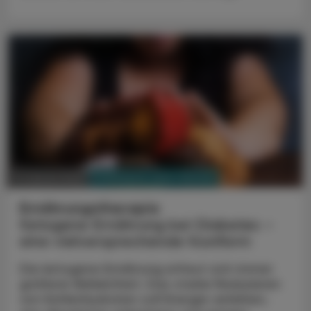
PHARMAZIE, TARA, MEDIZIN
11. Jänner 2023
Ernährungstherapie
Ketogene Ernährung bei Diabetes –
eine vielversprechende Kostform
Die ketogene Ernährung erfreut sich immer
größerer Beliebtheit. Das starke Re­duzieren
von Kohlenhydraten soll Energie verleihen,