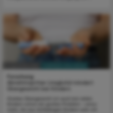
PHARMAZIE, TARA, MEDIZIN
13. September 2024
Forschung
Abnehmspritze Liraglutid mindert
Übergewicht bei Kindern
Starkes Übergewicht ist auch bei vielen
Kindern schon ein großes Problem - umso
mehr, da aus fettleibigen Kindern sehr oft