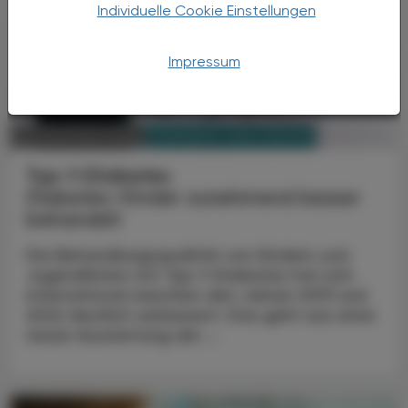
Individuelle Cookie Einstellungen
Impressum
PHARMAZIE, TARA, MEDIZIN
30. Dezember 2024
Typ-1-Diabetes
Diabetes-Kinder zunehmend besser
behandelt
Die Behandlungsqualität von Kindern und
Jugendlichen mit Typ-1-Diabetes hat sich
international zwischen den Jahren 2013 und
2022 deutlich verbessert. Das geht aus einer
neuen Auswertung der ...