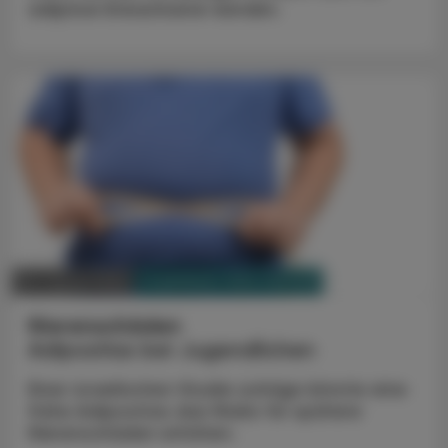
adipöse Erwachsene werden.
PHARMAZIE, TARA, MEDIZIN
20. Jänner 2024
Nierenschäden
Adipositas bei Jugendlichen
Einer israelischen Studie zufolge könnte eine
frühe Adipositas das Risiko für spätere
Nierenschäden erhöhen.