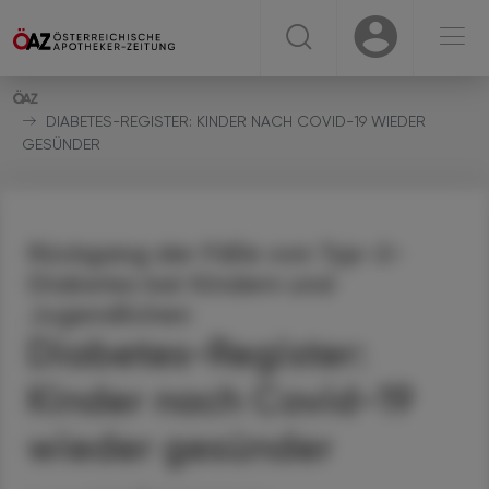
☰
USER
USER
DIABETES-REGISTER: KINDER NACH COVID-19 WIEDER
GESÜNDER
Rückgang der Fälle von Typ-2-
Diabetes bei Kindern und
Jugendlichen
Diabetes-Register:
Kinder nach Covid-19
wieder gesünder