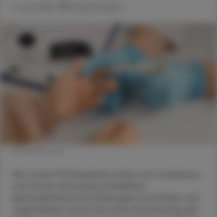
11. Juni 2025
Artikel drucken
© Shutterstock
Die Covid-19-Pandemie hatte mit Lockdowns
und Home-Schooling erhebliche
gesundheitliche Auswirkungen auf Kinder und
Jugendliche. Doch laut einer Auswertung der