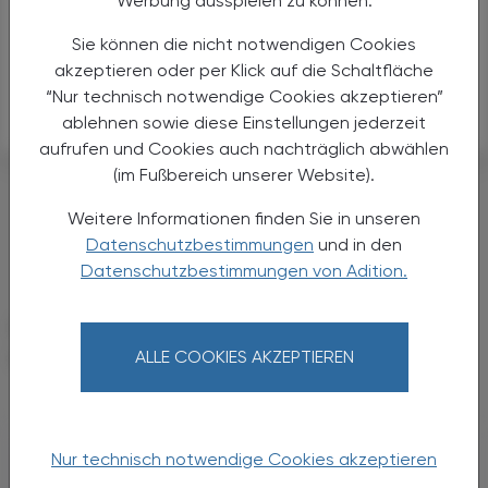
Werbung ausspielen zu können.
damit auch eine länderübergreifende Therapieforschung
ermöglicht werden.
Sie können die nicht notwendigen Cookies
akzeptieren oder per Klick auf die Schaltfläche
APA
“Nur technisch notwendige Cookies akzeptieren”
ablehnen sowie diese Einstellungen jederzeit
aufrufen und Cookies auch nachträglich abwählen
#CORONAVIRUS
(im Fußbereich unserer Website).
#KINDERGESUNDHEIT
Weitere Informationen finden Sie in unseren
#ERNÄHRUNG
#DIABETES
Datenschutzbestimmungen
und in den
Datenschutzbestimmungen von Adition.
DAS KÖNNTE SIE AUCH
INTERESSIEREN
ALLE COOKIES AKZEPTIEREN
Nur technisch notwendige Cookies akzeptieren