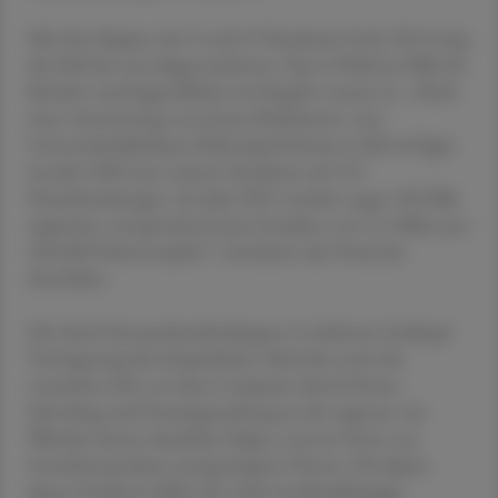
Mit dem Beginn der Covid-19-Pandemie Ende 2019 stieg
die Zahl der neu diagnostizierten Typ-2-Diabetes-Fälle bei
Kindern und Jugendlichen im Register rasant an. „Nach
einer Auswertung von Jessica Bokelmann vom
Universitätsklinikum Schleswig-Holstein in Kiel erfolgte
im Jahr 2020 eine weitere Zunahme auf 133
Neuerkrankungen. Im Jahr 2021 wurden sogar 190 Fälle
registriert, entsprechend einer Inzidenz von 2,1 Fällen pro
100.000 Patientenjahre“, berichtete das Deutsche
Ärzteblatt.
Die durch die pandemiebedingten Lockdowns bedingte
Verringerung der körperlichen Aktivität sowie die
vermehrte Zeit vor dem Computer durch Home-
Schooling und Freizeitgestaltung in den eigenen vier
Wänden hatten deutliche Folgen, etwa in Form von
Gewichtszunahme und geringerer Fitness. Die Spitze
dieses Problems bildet der nicht-insulinabhängige