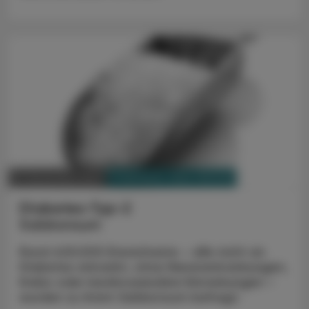
PHARMAZIE, TARA, MEDIZIN
21. Dezember 2023
Diabetes-Typ-2
Salzkonsum
Rund 400.000 Erwachsene – alle nicht an
Diabetes erkrankt, ohne Nierenerkrankungen,
Krebs oder kardiovaskuläre Erkrankungen –
wurden zu ihrem Salzkonsum befragt.