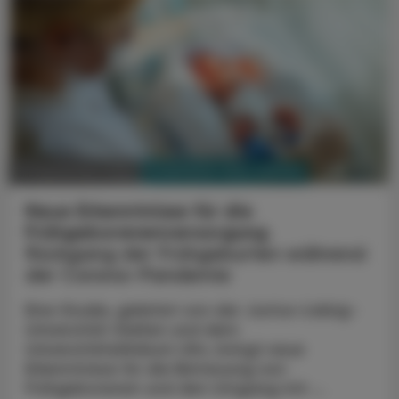
PHARMAZIE, TARA, MEDIZIN
17. September 2024
Neue Erkenntnisse für die
Frühgeborenenversorgung
Rückgang der Frühgeburten während
der Corona-Pandemie
Eine Studie, geleitet von der Justus-Liebig-
Universität Gießen und dem
Universitätsklinikum Ulm, bringt neue
Erkenntnisse für die Betreuung von
Frühgeborenen und den Umgang mit ...