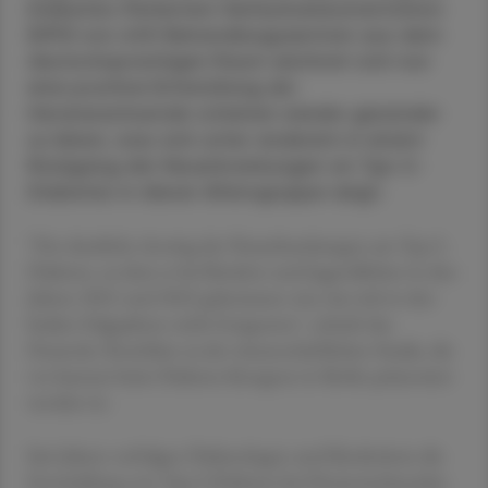
Diabetes-Patienten-Verlaufsdokumentation
(DPV) von 400 Behandlungszentren aus dem
deutschsprachigen Raum zeichnet sich nun
eine positive Entwicklung ab:
Heranwachsende scheinen wieder gesünder
zu leben, was sich unter anderem in einem
Rückgang der Neuerkrankungen an Typ-2-
Diabetes in dieser Altersgruppe zeigt.
"Der deutliche Anstieg der Neuerkrankungen am Typ-2-
Diabetes, zu dem es bei Kindern und Jugendlichen in den
Jahren 2021 und 2022 gekommen war, hat sich in den
beiden Folgejahren nicht fortgesetzt", schrieb das
Deutsche Ärzteblatt zu der wissenschaftlichen Studie, die
vor kurzem beim Diabetes-Kongress in Berlin präsentiert
worden ist.
Seit Jahren verfolgen Diabetologen und Kinderärzte die
Entwicklung von Typ-2-Diabetes bei Heranwachsenden