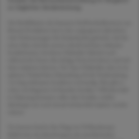
Studien die Blutzuckereinstellung im Vergleich
zu täglichen Verabreichung.
Die Modifikation des humanen Stoffwechselhormons aus
Biotech-Produktion hat in den vergangenen Jahrzehnte
viele Verbesserungen für Zuckerkranke gebracht: Auf der
einen Seite sind das extrem schnell und kurz wirksame
Insulinformen, bei denen Diabetiker faktisch noch
während des Essens die richtige Dosis berechnen und sich
dann injizieren können. Für Typ-2-Diabetiker aber ist im
späteren Verlauf ihrer Erkrankung oft die Verabreichung
von lang wirksamen Insulinen notwendig. Hier gibt es
schon seit längerem 24-Stunden-Insuline. Offenbar bald
in Zulassung kommen sollen aber Insuline, welche
überhaupt nur noch einmal wöchentlich injiziert werden
müssen.
Vor kurzem fand in San Diego im US-Bundesstaat
Kalifornien der Jahreskongress der amerikanischen