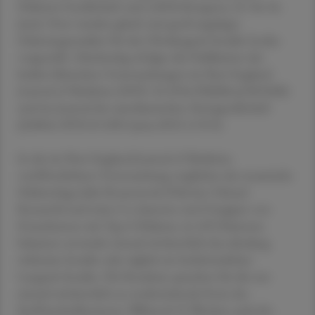
Diabetes-Gesellschaft statt (ADA-Kongress; 22. bis 26.
Juni). Dort wurden gleich zwei groß angelegte
Zulassungsstudien für das Ultralangzeit-Insulin Icodec
vorgestellt. Gleichzeitig erfolgte die Publikation der
beiden klinischen Untersuchungen im New England
Journal of Medicine (DOI: 10.1056/NEJMoa2303208)
und im Journal der amerikanischen Ärztegesellschaft
(JAMA; DOI:10.1001/jama.2023.11313).
In der im New England Journal of Medicine
veröffentlichten Untersuchung verglichen der texanische
Diabetologe Julio Rosenstock (Velocity Clinical
Research) und seine Co-Autoren zwei Gruppen von
Erwachsenen mit Typ-2-Diabetes. Je 492 Patienten
bekamen entweder einmal wöchentlich das ultralang
wirksame Insulin oder täglich ein herkömmliches
Langzeit-Insulin. Die Resultate sprachen für die nur
einmal wöchentlich zu verabreichende Form des
Stoffwechselhormons: Während 52 Wochen sank der