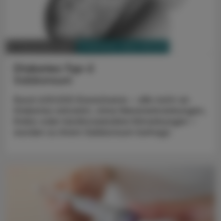
PHARMAZIE, TARA, MEDIZIN
21. Dezember 2023
Diabetes-Typ-2
Salzkonsum
Rund 400.000 Erwachsene – alle nicht an
Diabetes erkrankt, ohne Nierenerkrankungen,
Krebs oder kardiovaskuläre Erkrankungen –
wurden zu ihrem Salzkonsum befragt.