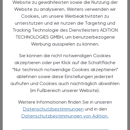
Insulin lispro
Website zu gewährleisten sowie die Nutzung der
Alternativen
Website zu analysieren. Weiters verwenden wir
Anwendungen
Cookies, um unsere Werbeaktivitäten zu
Handel
unterstützen und wir nutzen die Targeting und
Sicherheit
Tracking Technologie des Dienstleisters ADITION
TECHNOLOGIES GMBH, um benutzerbezogene
Insulin glargin
Werbung ausspielen zu können.
Alternativen
Sie können die nicht notwendigen Cookies
Anwendungen
akzeptieren oder per Klick auf die Schaltfläche
Handel
“Nur technisch notwendige Cookies akzeptieren”
Sicherheit
ablehnen sowie diese Einstellungen jederzeit
aufrufen und Cookies auch nachträglich abwählen
Insulin aspart
(im Fußbereich unserer Website).
Insulin detemir
Weitere Informationen finden Sie in unseren
Datenschutzbestimmungen
und in den
Insulin glulisin
Datenschutzbestimmungen von Adition.
Insulin degludec