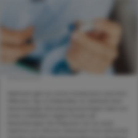
© Shutterstock
Weltweit gibt es schon mindestens rund 540
Millionen Typ-2-Diabetiker. Im Verlaufe ihrer
lebenslangen Erkrankung benötigen viele von
ihnen schließlich täglich Insulin als
Basistherapie. Ein Präparat mit nur einer
Injektion pro Woche verbessert laut klinischen