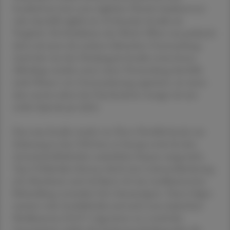
Insulinform (mit sonst täglichen Placebo-Injektionen)
oder ebenfalls täglich ein 24-Stunden-Insulin als
Vergleich. Die Reduktion der HbA1c-Werte war praktisch
ident mit jener der anderen klinischen Untersuchung.
Auch hier war das Ultralangzeit-Insulin etwas besser.
Allerdings wurden unter seiner Verwendung ebenfalls
mehr Phasen von Unterzuckerung registriert, sie waren
aber extrem selten (im Durchschnitt weniger als eine
solche Episode pro Jahr).
Das neue Insulin wurde von Novo Nordisk bereits zur
Zulassung in den USA bzw. in Europa sowie bei den
Arzneimittelbehörden zusätzlicher Staaten eingereicht.
Typ-2-Diabetiker können durch eine Lebensstiländerung
mit Abnehmen und viel Sport oft eine medikamentöse
Behandlung vermeiden bzw. hinauszögern. Dann folgen
zumeist orale Antidiabetika und auch neue injizierbare
Medikamente (GLP-1-Agonisten etc.) und/oder
Arzneimittel, welche die Zuckerausscheidung über die