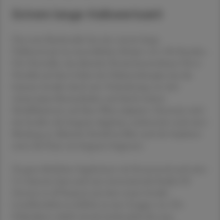
Extrem lange Halbwertszeit
Das neue Basisinsulin hat eine extrem lange
Halbwertszeit im menschlichen Körper von 196 Stunden.
Der Hersteller, das dänische Pionierunternehmen Novo
Nordisk auf dem Gebiet der Diabetestherapie, hat das
humane Insulin durch eine Veränderung von drei
Aminosäure-Bestandteilen und durch weitere
Modifikationen auf diese Weise adaptiert. Einerseits wird
das Insulin sehr langsam abgebaut, andererseits nach einer
Bindung an Albumin-Eiweiß im Blut nach der Injektion
unter die Haut nur langsam freigesetzt.
Zu ganz ähnlichen Ergebnissen wie Rosenstock und seine
Co-Autoren kam auch eine internationale Studie (92
Zentren in elf Staaten) mit dem neuen Insulin
(veröffentlicht in JAMA). Je eine Gruppe von 294
Diabetikern erhielt einmal wöchentlich die neue