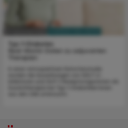
PHARMAZIE, TARA, MEDIZIN
30. September 2023
Typ-1-Diabetes
Real-World-Daten zu adjuvanten
Therapien
In einer retrospektiven Kohortenstudie
wurden die Auswirkungen von SGLT-2-
Inhibitoren und GLP-1-Rezeptoragonisten als
Zusatztherapie bei Typ-1-Diabetiker:innen
aus den USA untersucht.