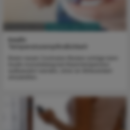
PHARMAZIE, TARA, MEDIZIN
09. Dezember 2023
Insulin
Temperaturempfindlichkeit
Einem neuen Cochrane-Review zufolge kann
Insulin monatelang bei Raumtemperatur
aufbewahrt werden, ohne an Wirksamkeit
einzubüßen.