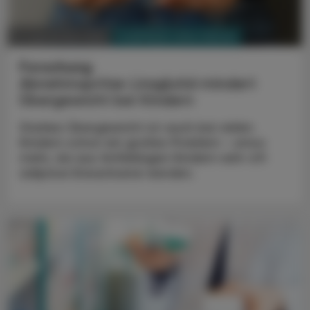
PHARMAZIE, TARA, MEDIZIN
13. September 2024
Forschung
Abnehmspritze Liraglutid mindert
Übergewicht bei Kindern
Starkes Übergewicht ist auch bei vielen
Kindern schon ein großes Problem - umso
mehr, da aus fettleibigen Kindern sehr oft
adipöse Erwachsene werden.