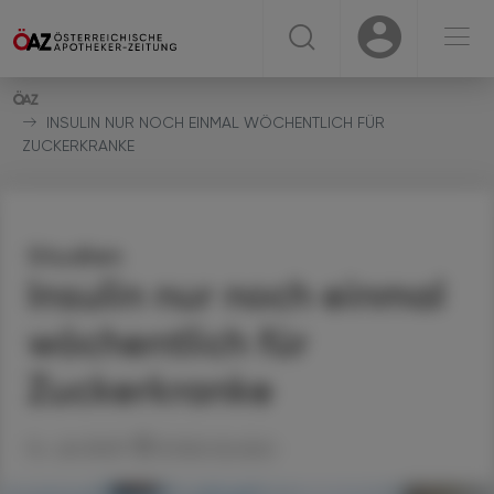
☰
USER
USER
INSULIN NUR NOCH EINMAL WÖCHENTLICH FÜR
ZUCKERKRANKE
Studien
Insulin nur noch einmal
wöchentlich für
Zuckerkranke
14. Juli 2023
Artikel drucken