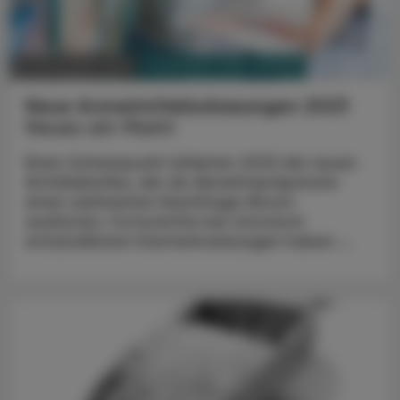
PHARMAZIE, TARA, MEDIZIN
27. Dezember 2023
Neue Arzneimittelzulassungen 2023
Neues am Markt
Einen Schwerpunkt bildeten 2023 die neuen
Antidiabetika, die als Abnehmpräparate
einen weltweiten Nachfrage-Boom
auslösten. Fortschritte bei chronisch
entzündlichen Darmerkrankungen haben ...