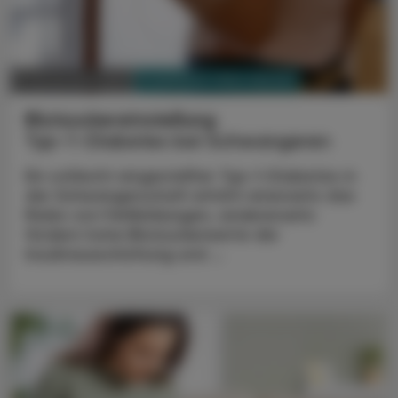
PHARMAZIE, TARA, MEDIZIN
11. November 2023
Blutzuckereinstellung
Typ-1-Diabetes bei Schwangeren
Ein schlecht eingestellter Typ-1-Diabetes in
der Schwangerschaft erhöht einerseits das
Risiko von Fehlbildungen, andererseits
fördern hohe Blutzuckerwerte die
Insulinausschüttung und ...