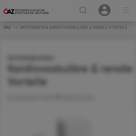
☰
USER
USER
ANTIDIABETIKA KARDIOVASKULÄRE & RENALE VORTEILE
Antidiabetika
Kardiovaskuläre & renale
Vorteile
09. September 2023
Artikel drucken