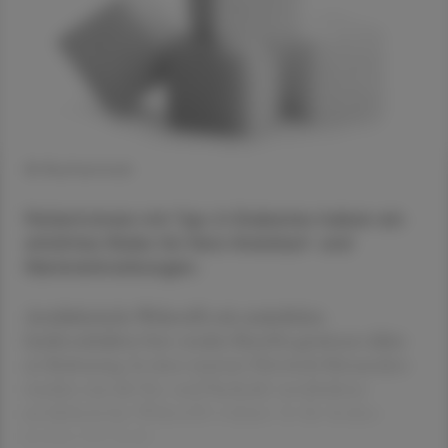
© Shutterstock
Patient:innen mit Typ-2-Diabetes haben ein
erhöhtes Risiko für Herz-Kreislauf- und
Nierenerkrankungen.
Antidiabetische Wirkstoffe mit zusätzlichen
kardiovaskulären bzw. renalen Benefits gewinnen daher
an Bedeutung. In einer rezenten Netzwerk-Metaanalyse
wurden nun die Vor- und Nachteile verschiedener
antidiabetischer Wirkstoffe evaluiert. In die Analyse
wurden 816 Studi