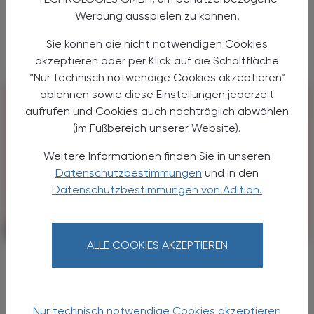
vor respiratorischen Pathogenen ebnen. Die
Werbung ausspielen zu können.
Ergebnisse – bislang ausschließlich aus
Tiermodellen ...
Sie können die nicht notwendigen Cookies
akzeptieren oder per Klick auf die Schaltfläche
“Nur technisch notwendige Cookies akzeptieren”
ablehnen sowie diese Einstellungen jederzeit
aufrufen und Cookies auch nachträglich abwählen
(im Fußbereich unserer Website).
Weitere Informationen finden Sie in unseren
Datenschutzbestimmungen
und in den
Datenschutzbestimmungen von Adition.
KRANKENHAUS-PHARMAZIE
09. März 2026
ALLE COOKIES AKZEPTIEREN
Anti-IgE-Impfung
Präklinische Daten wecken Hoffnung
auf neue Anaphylaxie‑Prophylaxe
Nur technisch notwendige Cookies akzeptieren