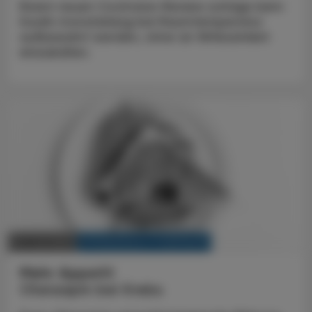
Einem neuen Cochrane-Review zufolge kann
Insulin monatelang bei Raumtemperatur
aufbewahrt werden, ohne an Wirksamkeit
einzubüßen.
KRANKENHAUS-PHARMAZIE
02. Juli 2023
Mehr Appetit
Olanzapin bei Krebs