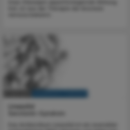
Dass Olanzapin appetitsteigernde Wirkung
hat, ist aus der Therapie der Anorexia
nervosa bekannt.
KRANKENHAUS-PHARMAZIE
11. April 2023
Linezolid
Serotonin-Syndrom
Das Antibiotikum Linezolid ist ein reversibler