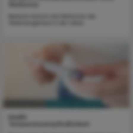
Metformin
Berberin hemmt wie Metformin die
Glukoneogenese in der Leber.
PHARMAZIE, TARA, MEDIZIN
09. Dezember 2023
Insulin
Temperaturempfindlichkeit