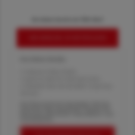
Sie haben bereits ein ÖAZ-Abo?
HIER ANMELDEN, UM WEITERZULESEN
Ihre Online-Vorteile:
✔ exklusive Online-Inhalte
✔ gratis für alle Print-Abonnent:innen
✔ Überblick über die aktuellen Couponing-
Aktionen
Die Österreichische Apotheker-Zeitung
informiert über spannende Themen aus
Pharmazie, Wirtschaft, Gesundheits- und
Standespolitik.