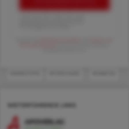
ÖAZ-ABONNEMENT BESTELLEN
1 Jahr um € 179,– (exkl. UST. zzgl.
Versandkosten) für Ihre ÖAZ als
Printausgabe und Online
Es gelten die
AGB
,
Datenschutzrichtline
und
Versand- und
Zahlungsbedingungen
der Österreichische Apotheker-
Verlagsgesellschaft m.b.H.
#WIRKSTOFFE
#FORSCHUNG
#DIABETES
WEITERFÜHRENDE LINKS