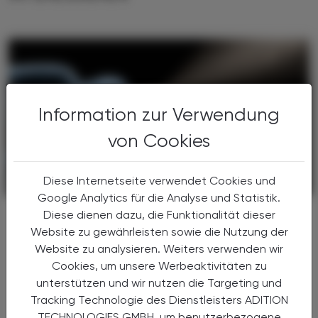
Information zur Verwendung
von Cookies
Diese Internetseite verwendet Cookies und
KRANKENHAUS-PHARMAZIE
17. April 2026
Google Analytics für die Analyse und Statistik.
Universalimpfstoff
Diese dienen dazu, die Funktionalität dieser
Experimenteller Impfstoffkandidat
Website zu gewährleisten sowie die Nutzung der
verspricht breiten Schutz vor
Website zu analysieren. Weiters verwenden wir
Atemwegserregern
Cookies, um unsere Werbeaktivitäten zu
unterstützen und wir nutzen die Targeting und
Ein neu entwickelter intranasaler Impfstoff
Tracking Technologie des Dienstleisters ADITION
könnte den Weg zu einem universellen Schutz
TECHNOLOGIES GMBH, um benutzerbezogene