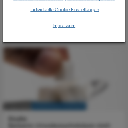
Anaphylaxien gehören zu den schwersten
Ausprägungen IgE‑vermittelter Allergien und
Individuelle Cookie Einstellungen
stellen Betroffene wie Behandelnde vor
große Herausforderungen. Während
Impressum
Anti‑IgE‑Antikörper wie ...
KRANKENHAUS-PHARMAZIE
11. April 2025
Studie
Berberin-Ursodeoxycholsäure statt