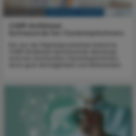
KRANKENHAUS-PHARMAZIE
17. November 2025
CGRP-Antikörper
Eptinezumab bei Clusterkopfschmerz
Der aus der Migräneprophylaxe bekannte
CGRP-Antikörper Eptinezumab überzeugt
auch bei chronischem Clusterkopfschmerz
durch gute Verträglichkeit und Wirksamkeit.