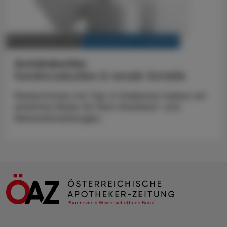
KRANKENHAUS-PHARMAZIE
09. September 2023
Antidiabetika
Kardiovaskuläre & renale Vorteile
Patient:innen mit Typ-2-Diabetes haben ein
erhöhtes Risiko für Herz-Kreislauf- und
Nierenerkrankungen.