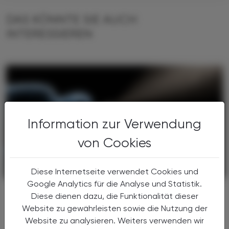
DAS KÖNNTE SIE AUCH
INTERESSIEREN
Information zur Verwendung
von Cookies
KRANKENHAUS-PHARMAZIE
Diese Internetseite verwendet Cookies und
17. April 2026
Google Analytics für die Analyse und Statistik.
Universalimpfstoff
Diese dienen dazu, die Funktionalität dieser
Experimenteller Impfstoffkandidat
Website zu gewährleisten sowie die Nutzung der
verspricht breiten Schutz vor
Website zu analysieren. Weiters verwenden wir