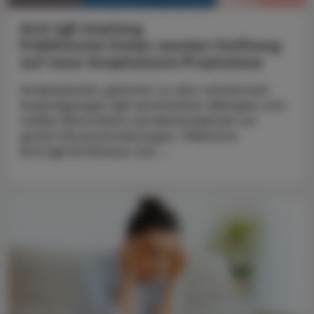
Anti-IgE-Impfung
Präklinische Daten wecken Hoffnung
auf neue Anaphylaxie‑Prophylaxe
Anaphylaxien gehören zu den schwersten
Ausprägungen IgE‑vermittelter Allergien und
stellen Betroffene wie Behandelnde vor
große Herausforderungen. Während
Anti‑IgE‑Antikörper wie ...