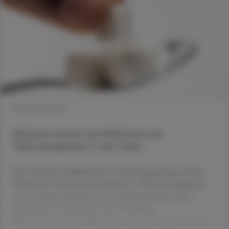
© Shutterstock
Berberin hemmt wie Metformin die
Glukoneogenese in der Leber.
Die orale Bioverfügbarkeit ist allerdings gering und der
Wirkstoff wird rasch metabolisiert. Durch Konjugation
an Ursodeoxycholsäure ist es jedoch gelungen, diese
Parameter zu verbessern. Nun wurde die
blutzuckersenkende Wirkung in einer Phase-II-Studie an