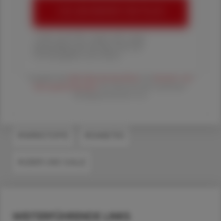
ÖAZ-ABONNEMENT BESTELLEN
1 Jahr um € 179,– (exkl. UST. zzgl.
Versandkosten) für Ihre ÖAZ als
Printausgabe und Online
Es gelten die
AGB
,
Datenschutzrichtline
und
Versand- und
Zahlungsbedingungen
der Österreichische Apotheker-
Verlagsgesellschaft m.b.H.
#WIRKSTOFFE
#DIABETES
#LEBER UND GALLE
WEITERFÜHRENDE LINKS