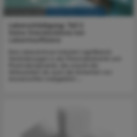
KRANKENHAUS-PHARMAZIE
17. November 2025
Leberschädigung; Teil 2
Keine Standarddosis bei
Leberinsuffizienz
Eine Leberzirrhose induziert signifikante
Veränderungen in der Pharmakokinetik und
Pharmakodynamik, die sowohl die
Wirksamkeit als auch die Sicherheit von
Arzneistoffen maßgeblich ...