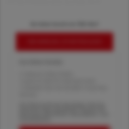
113 Typ-2-Diabetiker:innen untersucht. Die Pr
Sie haben bereits ein ÖAZ-Abo?
HIER ANMELDEN, UM WEITERZULESEN
Ihre Online-Vorteile:
✔ exklusive Online-Inhalte
✔ gratis für alle Print-Abonnent:innen
✔ Überblick über die aktuellen Couponing-
Aktionen
Die Österreichische Apotheker-Zeitung
informiert über spannende Themen aus
Pharmazie, Wirtschaft, Gesundheits- und
Standespolitik.