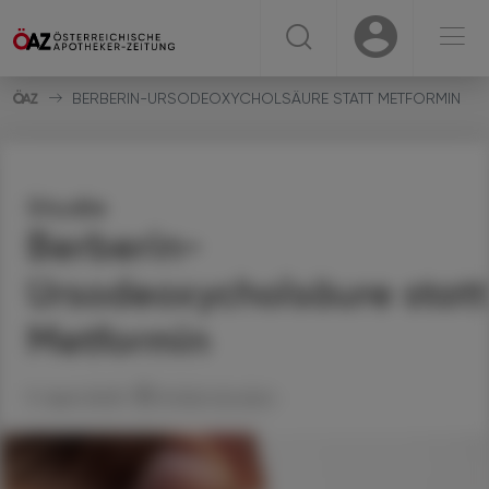
☰
USER
USER
BERBERIN-URSODEOXYCHOLSÄURE STATT METFORMIN
Studie
Berberin-
Ursodeoxycholsäure statt
Metformin
11. April 2025
Artikel drucken