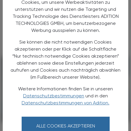
Atemwegserregern
Cookies, um unsere Werbeaktivitäten zu
unterstützen und wir nutzen die Targeting und
Ein neu entwickelter intranasaler Impfstoff
Tracking Technologie des Dienstleisters ADITION
könnte den Weg zu einem universellen Schutz
TECHNOLOGIES GMBH, um benutzerbezogene
vor respiratorischen Pathogenen ebnen. Die
Werbung ausspielen zu können.
Ergebnisse – bislang ausschließlich aus
Tiermodellen ...
Sie können die nicht notwendigen Cookies
akzeptieren oder per Klick auf die Schaltfläche
“Nur technisch notwendige Cookies akzeptieren”
ablehnen sowie diese Einstellungen jederzeit
aufrufen und Cookies auch nachträglich abwählen
(im Fußbereich unserer Website).
Weitere Informationen finden Sie in unseren
Datenschutzbestimmungen
und in den
Datenschutzbestimmungen von Adition.
KRANKENHAUS-PHARMAZIE
25. März 2026
ALLE COOKIES AKZEPTIEREN
Evidenzlage zur medikamentösen