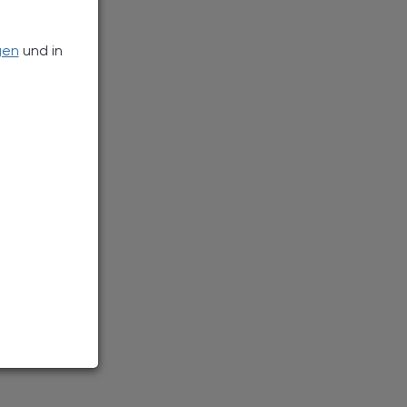
gen
und in