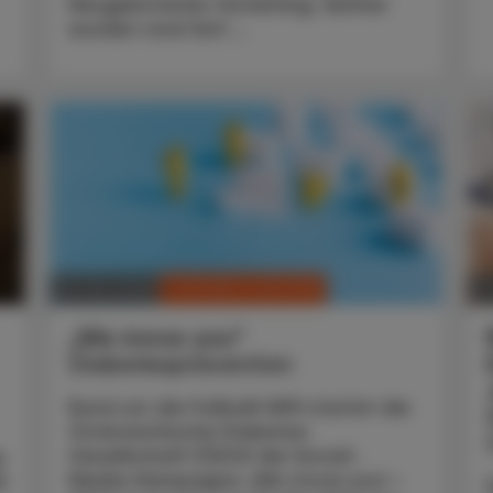
Neugeborenen-Screening. Seither
wurden rund fünf ...
CHRONIK & HISTORIE
28. Mai 2026
11
„We move you“
Diabetesprävention
Rund um die Fußball-WM startet die
Österreichische Diabetes
Gesellschaft (ÖDG) die Social-
s
Media-Kampagne „We move you! –
S