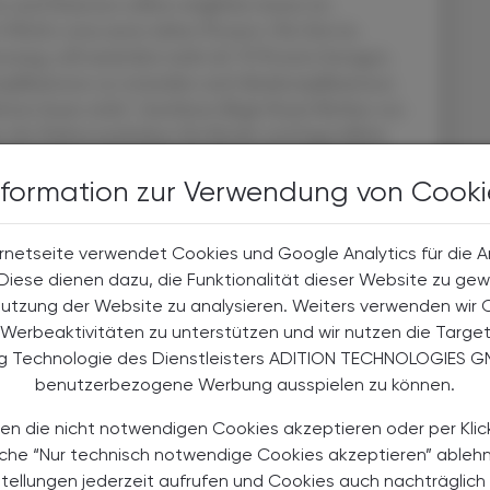
n und Patienten sollten möglichst immer im
t HbA1c etwa unter sieben Prozent. Die Zeit im
essung, soll zumindest mehr als 70 Prozent betragen.
omplikationen zu vermeiden und Akutkomplikationen
lwerte heute nicht", berichtete Birgit Rami-Merhar von
tet die Diabetesambulanz für Kinder und Jugendliche
p 1 immer noch ein Risikofaktor für eine verkürzte
nformation zur Verwendung von Cooki
inder und Jugendliche aus einer Kinderärztin bzw. -arzt
rnetseite verwendet Cookies und Google Analytics für die 
er Diabetesberatungsfachkraft und 0,3
. Diese dienen dazu, die Funktionalität dieser Website zu gew
Kinderkrankenpflege bestehen, weiters einer halben
Nutzung der Website zu analysieren. Weiters verwenden wir 
0 Prozent einer sozialarbeiterischen Vollzeitstelle
Werbeaktivitäten zu unterstützen und wir nutzen die Targe
 Zahlen erreichen wir in keinem einzigen der 34
ng Technologie des Dienstleisters ADITION TECHNOLOGIES G
 kritisierte Rami-Merhar. In fast allen Fällen stehe
benutzerbezogene Werbung ausspielen zu können.
 möchte betonen, dass es dabei nicht um den generellen
sondern einfach die Stellen nie geschaffen wurden."
en die nicht notwendigen Cookies akzeptieren oder per Klic
äche “Nur technisch notwendige Cookies akzeptieren” ableh
zu versorgen, wäre die Erweiterung der Planstellen
stellungen jederzeit aufrufen und Cookies auch nachträglic