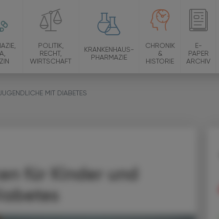
AZIE,
POLITIK,
CHRONIK
E-
KRANKENHAUS-
A,
RECHT,
&
PAPER
PHARMAZIE
ZIN
WIRTSCHAFT
HISTORIE
ARCHIV
UGENDLICHE MIT DIABETES
en für Kinder und
iabetes