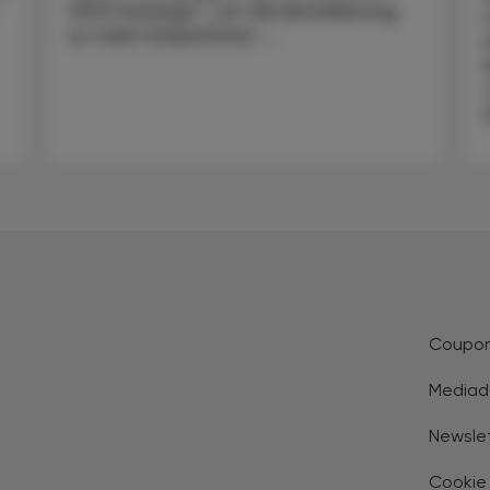
ÖDG bewegt“, um die Bevölkerung
zu mehr körperlicher ...
Coupo
Mediad
Newsle
Cookie