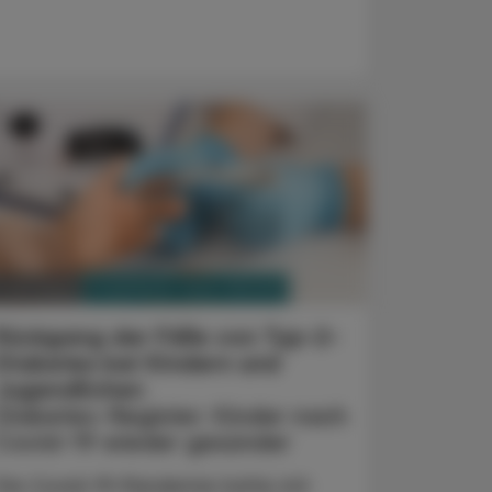
PHARMAZIE, TARA, MEDIZIN
. Juni 2025
Rückgang der Fälle von Typ-2-
Diabetes bei Kindern und
Jugendlichen
Diabetes-Register: Kinder nach
Covid-19 wieder gesünder
Die Covid-19-Pandemie hatte mit