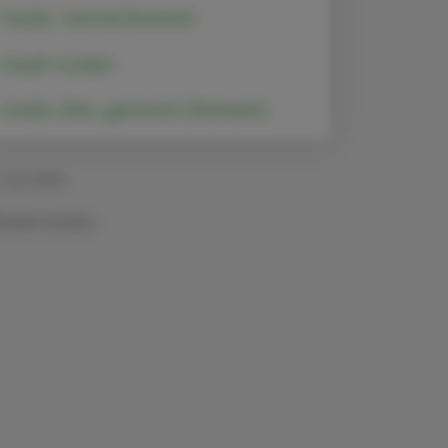
Insulin, normal (human)
Insulin icodec
Insulin-Zink, gemischt (Schwein)
 Juni 2024
Artikel drucken