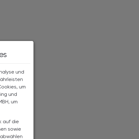
es
Analyse und
ährleisten
Cookies, um
ting und
MBH, um
k auf die
nen sowie
h abwählen