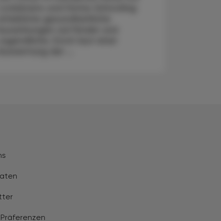
Lockdowns und Home-Schooling
erhebliche gesundheitliche
Auswirkungen auf Kinder und
Jugendliche. Doch laut einer
Auswertung der ...
ns
aten
tter
 Präferenzen