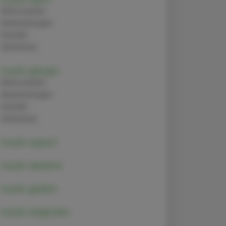
Alternativen
Anwendungen
Handel
Sicherheit
Insulin glargin
Alternativen
Anwendungen
Handel
Sicherheit
Insulin aspart
Insulin detemir
Insulin glulisin
Insulin degludec