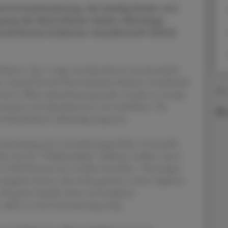
utoimmunerkrankung, die häufig Kinder und
rgung der Betroffenen fehlen allerdings
erreichische Diabetes Gesellschaft (ÖDG)
abetes Typ 1 steigt seit Jahrzehnten kontinuierlich
t. Darauf hat die Österreichische Diabetes Gesellschaft
05.
och in Wien aufmerksam gemacht. Es gebe zu wenige
etreuung in den Spezialzentren mit Ambulanz. Die
em Bundesland vollständig umgesetzt.
rkrankung, die zu Insulinmangel führt. Sie betrifft
cht mit der "Volkskrankheit" Diabetes mellitus Typ 2
 3.500 Personen bis 14 Jahre betroffen. "Die jungen
umgehen lernen, die sie ihr gesamtes Leben begleiten
 Die ganze Familie müsse ein komplexes
dafür sei viel Unterstützung nötig.