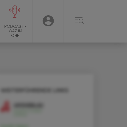
☰
USER
PODCAST -
ÖAZ IM
OHR
WEITERFÜHRENDE LINKS
Insulin lispro