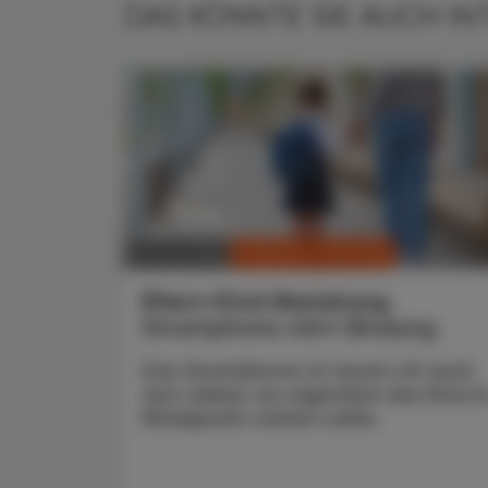
DAS KÖNNTE SIE AUCH IN
CHRONIK & HISTORIE
28. Juli 2026
Eltern-Kind-Beziehung
Smartphone stört Bindung
Das Smartphone ist heute oft auch
dort dabei, wo eigentlich das Kind i
Mittelpunkt stehen sollte.