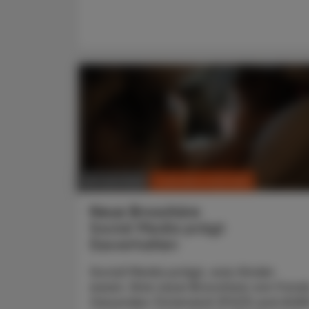
CHRONIK & HISTORIE
04. Juni 2026
Neue Broschüre
Social Media prägt
Essverhalten
Social Media prägt, was Kinder
essen. Eine neue Broschüre von Fond
Gesundes Österreich (FGÖ) und AGE