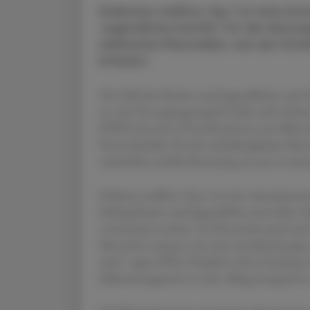
Diabetes mellitus Typ 1 ist eine A
Jugendliche betrifft. Für die Verso
zahlreiche Planstellen, wie die Öst
kritisiert.
Die Zahl der Kinder und Jugendlichen mit Di
an, das Versorgungsangebot hält nicht Schrit
(ÖDG) bei einer Pressekonferenz am Mittw
Personalstellen für die multidisziplinäre B
zusätzliche mobile Betreuung sei nur in ein
Diabetes mellitus Typ 1 ist eine Autoimmune
häufig Kinder und Jugendliche und sollte ni
verwechselt werden. In Österreich sind rund
Menschen müssen mit einer Insulintherapie 
wird", sagte ÖDG-Präsident Peter Fasching.
Selbstmanagement in den Alltag integrieren, 