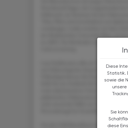
Die Blutzuckerwerte der jungen Patientinne
Normbereich liegen, der Langzeitzuckerwer
Zielbereich, ein Parameter bei der Glukosem
"Diese Werte sind entscheidend, um Spätk
vorzubeugen. Leider erreichen wir diese Zie
der Medizinischen Universität Wien, sie lei
im AKH. Das Kindesalter sei bei Diabetes Ty
Lebenserwartung.
I
Laut Fachliteratur sollte ein Team für 100 K
Diese Inte
mit Diabetologischer Zusatzausbildung, ein
Statistik
Vollzeitäquivalenten für Psychologie sowie 
sowie die 
Stelle für eine Fachkraft für Ernährung und 2
unsere 
sowie administrativen Unterstützung. "Diese
Tracki
pädiatrischen Diabeteszentren in Österreich",
nicht einmal die Hälfte zur Verfügung. "Ich
Personalmangel im Gesundheitsbereich geht, 
Sie könn
Schaltfl
Um die 3.500 Betroffenen leitlinienkonform 
diese Ein