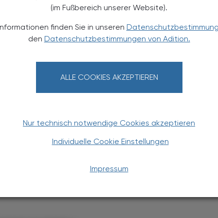
betesberater bzw. -beraterinnen, zwölf
(im Fußbereich unserer Website).
lf Kinderkrankenpflegepersonen sowie 17 Fachkräfte
Informationen finden Sie in unseren
Datenschutzbestimmun
 und Sozialarbeiter nötig. Das sei keine
den
Datenschutzbestimmungen von Adition.
 aber für diese jungen Patienten entscheidend für
uung, die bis jetzt nur in Wien in einen Regelbetrieb
ALLE COOKIES AKZEPTIEREN
n Pilotprojekt DiAB-Kids, das bisher nicht
Nur technisch notwendige Cookies akzeptieren
Individuelle Cookie Einstellungen
Impressum