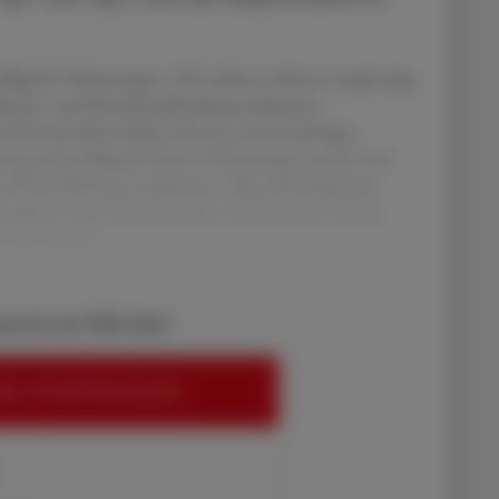
ällig für Verletzungen. Oft wirken mehrere ungünstige
chmerz- und Druckempfindung reduzieren,
d Druckstellen bilden können, beeinträchtigte
ssig und anfällig für kleine Verletzungen macht und
re Wundheilung verursachen. Alle pathologischen
zeichnet man als Diabetisches Fußsyndrom (DFS).
rationen mi
bereits ein ÖAZ-Abo?
EN, UM WEITERZULESEN