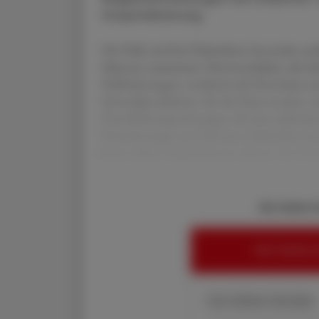
Hospitalisierung.
Die Füße sind bei Diabetikern besonders anf
Faktoren zusammen: Nervenschäden, die S
Fehlbelastungen, wodurch sich Hornhaut un
Schweißproduktion, die die Haut trocken, ri
Durchblutungsstörungen, die eine schlechte
Veränderungen am Fuß eines Diabetikers be
Dazu zählen Nagelmykosen ebenso wie Ulce
Sie haben 
HIER ANMELD
Ihre Online-Vorteile: