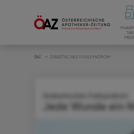
PHARM
TAR
MEDI
DIABETISCHES FUSSSYNDROM
Diabetisches Fußsyndrom
Jede Wunde ein No