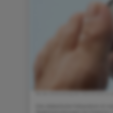
Bei der Untersuchung der Fußunterseite ist ei
Das diabetische Fußsyndrom ist nac
Begleiterkrankungen bei Diabetes T