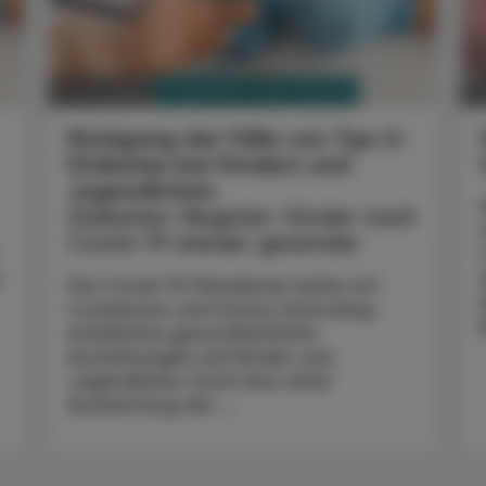
PHARMAZIE, TARA, MEDIZIN
11. Juni 2025
1
Rückgang der Fälle von Typ-2-
Diabetes bei Kindern und
Jugendlichen
Diabetes-Register: Kinder nach
Covid-19 wieder gesünder
r
Die Covid-19-Pandemie hatte mit
Lockdowns und Home-Schooling
erhebliche gesundheitliche
Auswirkungen auf Kinder und
Jugendliche. Doch laut einer
Auswertung der ...