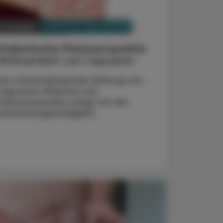
PHARMAZIE, TARA, MEDIZIN
. Juli 2025
Diabetische Polyneuropathie
Wirksamkeit von Capsaicin
Die schmerzlindernde Wirkung von
Capsaicin-Pflastern bei
Polyneuropathie steigt mit der
Anwendungshäufigkeit.