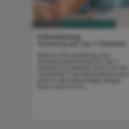
PHARMAZIE, TARA, MEDIZIN
16. Juni 2025
Früherkennung
Screening auf Typ-1-Diabetes
Wäre es nicht großartig, eine
Autoimmunerkrankung wie Typ-1-
Diabetes zu erkennen, bevor sie sich
manifestiert? Der Wunschtraum eine
jeden in der Diabetologie tätigen
Person könnte sich ...