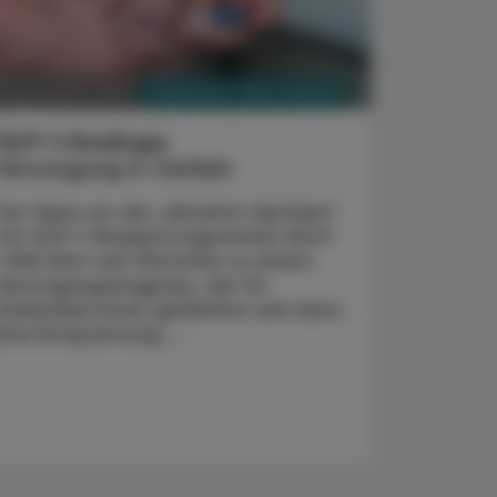
PHARMAZIE, TARA, MEDIZIN
9. September 2023
GLP-1-Analoga
Versorgung in Gefahr
Der Hype um die „Abnehm-Spritzen“
mit GLP-1-Rezeptoragonisten (GLP-
1-RA) führt seit Monaten zu einem
Versorgungsengpass, der für
Diabetiker:innen gefährlich sein kann.
Eine Entspannung ...