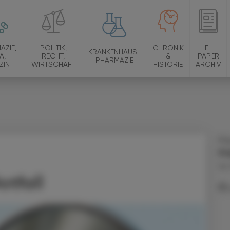
AZIE,
POLITIK,
CHRONIK
E-
KRANKENHAUS-
A,
RECHT,
&
PAPER
PHARMAZIE
ZIN
WIRTSCHAFT
HISTORIE
ARCHIV
Mag
An
06.
tfall