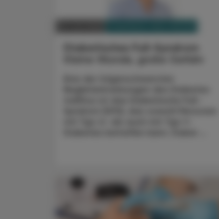
PHARMAZIE, TARA, MEDIZIN
22. Juni 2026
Diabetisches Fuß-Syndrom
Kleine Wunde, große Gefahr
Eine der folgenschwersten
Begleiterkrankungen des Diabetes
mellitus ist das Diabetische Fuß-
Syndrom (DFS), das sowohl Personen
mit Typ-2- als auch mit Typ-1-
Diabetes betreffen kann. Dabei ...