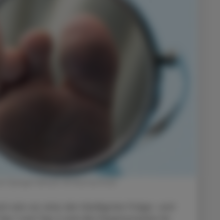
n Spiegel hilfreich. © Shutterstock
h wie vor eine der häufigsten Folge- und
yp 1 und Typ 2 und die Hauptursache für