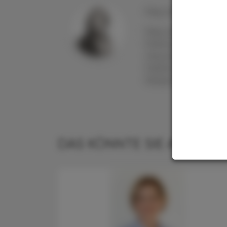
Mag. pharm. Dr.
Angel
Mag. pharm. Dr. Angel
Pharmazeutin besonde
Gesundheit und
Feldforschungsaufen
Medizinredakteurin un
DAS KÖNNTE SIE AUCH IN