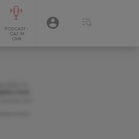
☰
USER
PODCAST -
ÖAZ IM
OHR
. pharm. Dr.
gelika Chlud
 Dezember 2021
Artikel drucken