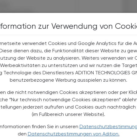
halte
t-Abonnent:innen
 aktuellen Couponing-Aktionen
nformation zur Verwendung von Cooki
 Apotheker-Zeitung informiert
men aus Pharmazie,
its- und Standespolitik.
rnetseite verwendet Cookies und Google Analytics für die 
. Diese dienen dazu, die Funktionalität dieser Website zu gew
NEMENT BESTELLEN
Nutzung der Website zu analysieren. Weiters verwenden wir 
Werbeaktivitäten zu unterstützen und wir nutzen die Targe
ng Technologie des Dienstleisters ADITION TECHNOLOGIES G
. UST. zzgl. Versandkosten) für
gabe und Online
benutzerbezogene Werbung ausspielen zu können.
en die nicht notwendigen Cookies akzeptieren oder per Klic
htline
und
Versand- und Zahlungsbedingung
äche “Nur technisch notwendige Cookies akzeptieren” ableh
Apotheker-Verlagsgesellschaft m.b.H.
stellungen jederzeit aufrufen und Cookies auch nachträglic
(im Fußbereich unserer Website).
Informationen finden Sie in unseren
Datenschutzbestimmun
den
Datenschutzbestimmungen von Adition.