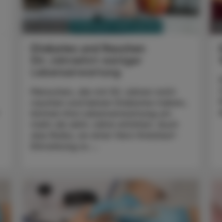
PHARMAZIE, TARA, MEDIZIN
16. Juli 2025
04
Diabetes und Rauchen
Ein Jahrzehnt weniger
Lebenserwartung
Menschen, die mit 50 Jahren nicht
rauchen und keinen Diabetes haben,
können ihre Lebenserwartung um
mehr als zehn Jahre erhöhen. Auch
das Risiko, an einer Herz-Kreislauf-
Erkrankung zu ...