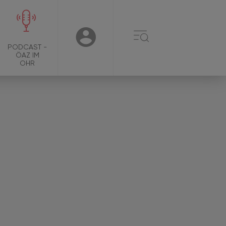
☰
USER
PODCAST -
ÖAZ IM
OHR