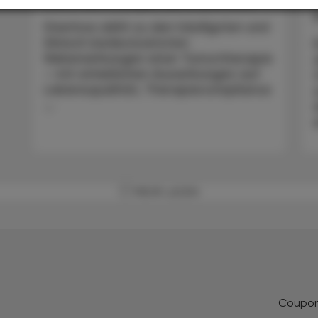
Diarrhoe zählt zu den häufigsten und
klinisch bedeutsamsten
Nebenwirkungen einer Tumortherapie
– mit erheblichen Auswirkungen auf
Lebensqualität, Therapiecompliance
...
MEHR LADEN
Coupo