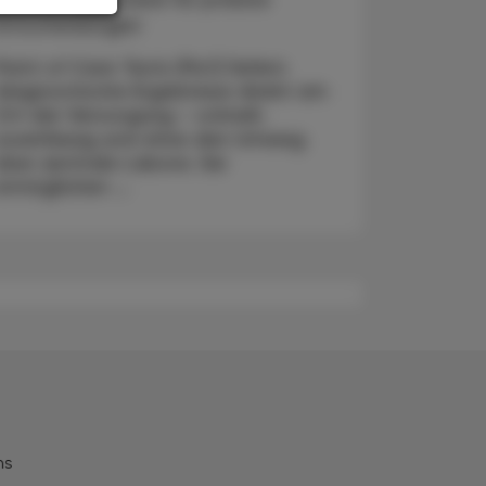
Entscheidungen
Point of Care Tests (PoC) liefern
diagnostische Ergebnisse direkt am
Ort der Versorgung – schnell,
zuverlässig und ohne den Umweg
über zentrale Labore. Sie
ermöglichen ...
ns