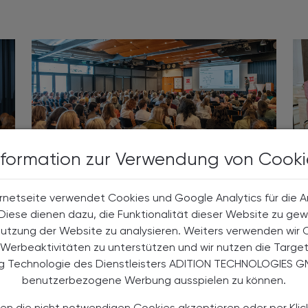
nformation zur Verwendung von Cooki
PHARMAZIE, TARA, MEDIZIN
22. Juni 2026
27
Wundversorgung – mehr als ein
rnetseite verwendet Cookies und Google Analytics für die 
Pflaster
. Diese dienen dazu, die Funktionalität dieser Website zu gew
APOKONGRESS PÖRTSCHACH 2026
Nutzung der Website zu analysieren. Weiters verwenden wir 
Sommerstimmung am Wörthersee,
Werbeaktivitäten zu unterstützen und wir nutzen die Targe
voller Vortragssaal und ein
ng Technologie des Dienstleisters ADITION TECHNOLOGIES G
hochkarätiges Programm: Der
benutzerbezogene Werbung ausspielen zu können.
g
APOkongress 2026 zeigte, dass
Wundversorgung weit mehr ist als
en die nicht notwendigen Cookies akzeptieren oder per Klic