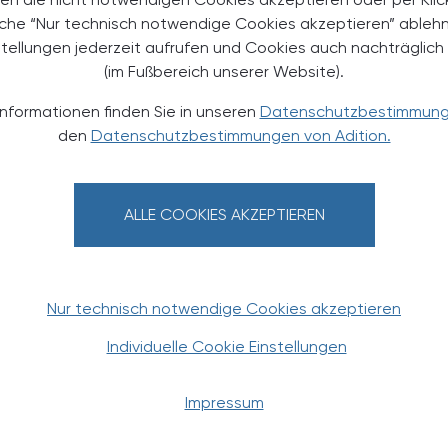
Verbandswechsel – und dass der
äche “Nur technisch notwendige Cookies akzeptieren” ableh
Blick ...
stellungen jederzeit aufrufen und Cookies auch nachträglic
(im Fußbereich unserer Website).
Informationen finden Sie in unseren
Datenschutzbestimmun
den
Datenschutzbestimmungen von Adition.
ALLE COOKIES AKZEPTIEREN
Nur technisch notwendige Cookies akzeptieren
Individuelle Cookie Einstellungen
PHARMAZIE, TARA, MEDIZIN
15. April 2026
02
Impressum
Tumortherapie-induzierte Diarrhoe
Wenn die Therapie den Darm trifft