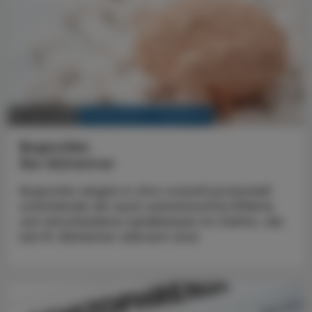
KRANKENHAUS-PHARMAZIE
10. Juni 2025
Ibuprofen
Bei Alzheimer
Ibuprofen zeigte in vitro sowohl potenziell
schützende als auch unerwünschte Effekte
auf verschiedene Lipidklassen im Gehirn, die
bei M. Alzheimer relevant sind.