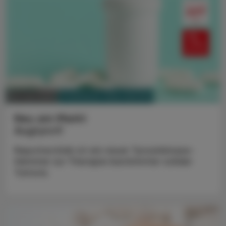
PHARMAZIE, TARA, MEDIZIN
30. Juni 2025
Neu am Markt
Augtyro®
Repotrectinib ist ein neuer Tyrosinkinase-
Hemmer zur Therapie bestimmter solider
Tumore.