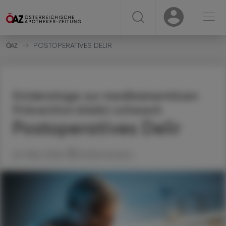
☰
USER
USER
POSTOPERATIVES DELIR
Evidenzlage zur medikamentösen
Prävention bleibt schwach
Postoperatives Delir
25. März 2026
Artikel drucken