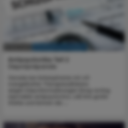
KRANKENHAUS-PHARMAZIE
19. März 2025
Antipsychotika Teil 2
Depotpräparate
Gerade bei Schizophrenie mit oft
mangelhafter Therapieadhärenz
zeigen Depotformulierungen (long-acting
injectable antipsychotics, LAI) ihre große
Stärke und können die ...