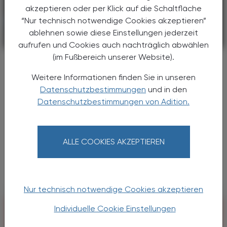
akzeptieren oder per Klick auf die Schaltfläche
“Nur technisch notwendige Cookies akzeptieren”
ablehnen sowie diese Einstellungen jederzeit
KRANKENHAUS-PHARMAZIE
17. April 2026
aufrufen und Cookies auch nachträglich abwählen
(im Fußbereich unserer Website).
Universalimpfstoff
Experimenteller Impfstoffkandidat
Weitere Informationen finden Sie in unseren
verspricht breiten Schutz vor
Datenschutzbestimmungen
und in den
Atemwegserregern
Datenschutzbestimmungen von Adition.
Ein neu entwickelter intranasaler Impfstoff
könnte den Weg zu einem universellen Schutz
vor respiratorischen Pathogenen ebnen. Die
ALLE COOKIES AKZEPTIEREN
Ergebnisse – bislang ausschließlich aus
Tiermodellen ...
Nur technisch notwendige Cookies akzeptieren
Individuelle Cookie Einstellungen