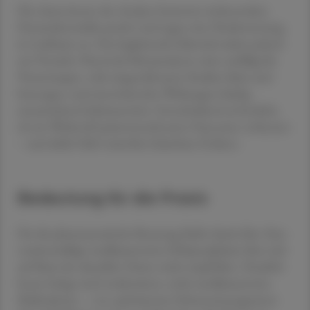
Die Autor:innen der Analyse bewerten insbesondere
Dexmedetomidin positiv und regen eine Neubewertung
in Leitlinien an. Das begleitende Editorial mahnt jedoch
zur Vorsicht: Netzwerk-Metaanalysen seien anfällig für
Verzerrungen, viele eingeschlossene Studien klein und
heterogen, und unerwünschte Wirkungen häufig
unzureichend dokumentiert. Entscheidend sei letztlich,
ob ein Wirkstoff patientenrelevante Outcomes verbessert
– und dafür fehlt weiterhin belastbare Evidenz.
Bedeutung für die Praxis
Für die pharmazeutische Beratung bleibt damit klar: Eine
routinemäßige medikamentöse Delirprophylaxe lässt sich
auf Basis der aktuellen Daten nicht empfehlen. Deutlich
besser belegt sind strukturierte, nicht-medikamentöse
Maßnahmen – von optimiertem Schmerzmanagement