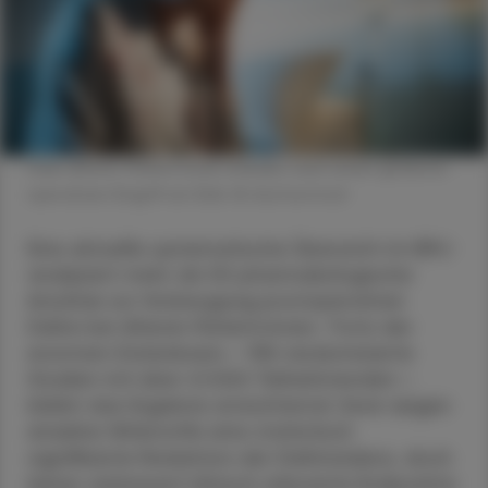
Viele älterer Patient:innen erleiden nach einem größeren
operativen Eingriff ein Delir. © shutterstock
Eine aktuelle systematische Übersicht im BMJ
analysiert mehr als 50 pharmakologische
Ansätze zur Vorbeugung postoperativer
Delire bei älteren Patient:innen. Trotz der
enormen Datenbasis – 158 randomisierte
Studien mit über 41.000 Teilnehmenden –
bleibt das Ergebnis ernüchternd: Zwar zeigen
einzelne Wirkstoffe eine statistisch
signifikante Reduktion der Delirinzidenz, doch
keiner verbessert klinisch relevante Endpunkte