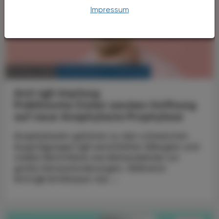
Impressum
KRANKENHAUS-PHARMAZIE
09. März 2026
Anti-IgE-Impfung
Präklinische Daten wecken Hoffnung
auf neue Anaphylaxie‑Prophylaxe
Anaphylaxien gehören zu den schwersten
Ausprägungen IgE‑vermittelter Allergien und
stellen Betroffene wie Behandelnde vor
große Herausforderungen. Während
Anti‑IgE‑Antikörper wie ...