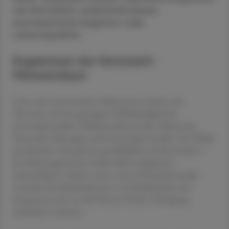
wie Mortalität, Aufenthaltsdauer,
postoperative Kognition oder
Lebensqualität.
Ergebnisse der Netzwerk-
Metaanalyse
Unter den untersuchten Substanzen fanden sich
Hinweise auf eine geringere Delirhäufigkeit für
Dexmedetomidin, Glukokortikosteroide, Melatonin,
Parecoxib, Olanzapin und intranasales Insulin. Der Effekt
beschränkte sich jedoch ausschließlich auf die Inzidenz –
der Schweregrad eines Delirs blieb weitgehend
unbeeinflusst. Zudem traten unter Dexmedetomidin
vermehrt Kreislaufreaktionen wie Bradykardie und
Hypotonie auf, was die Nutzen-Risiko-Abwägung
zusätzlich erschwert.