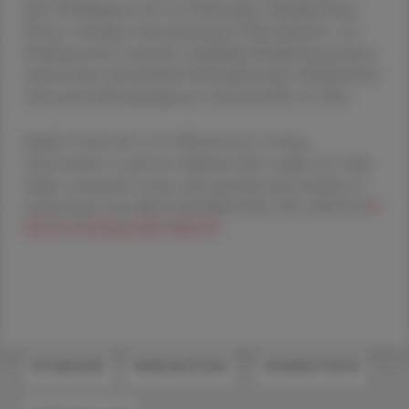
über Schlafhygiene bis zur frühzeitigen Mobilisierung.
Ebenso wichtig ist die präoperative Identifikation von
Risikopersonen und eine sorgfältige Medikationsanalyse,
insbesondere hinsichtlich Psychopharmaka, Schlafmitteln
oder potenziell ungeeigneten Arzneistoffen im Alter.
Quelle: Luney M, et al.: Effectiveness of drug
interventions to prevent delirium after surgery for older
adults: systematic review and network meta-analysis of
randomised controlled trials BMJ 2026; 392 :e085539
D
OI:10.1136/bmj-2025-085539
#THERAPIE
#MEDIKATION
#WIRKSTOFFE