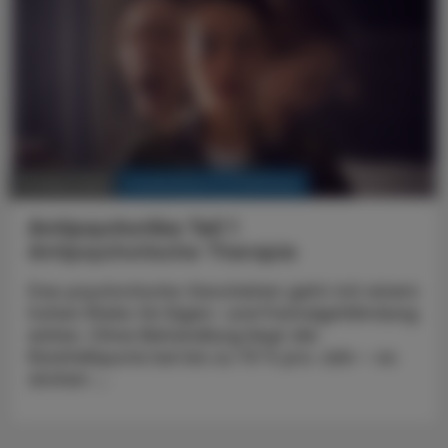
KRANKENHAUS-PHARMAZIE
01. März 2025
Antipsychotika Teil 1
Antipsychotische Therapie
Das psychotische Geschehen geht mit einem
hohen Risiko für Eigen- und Fremdgefährdung
einher. Ohne Behandlung liegt die
Rückfallquote bei bis zu 70 % pro Jahr – es
drohen ...