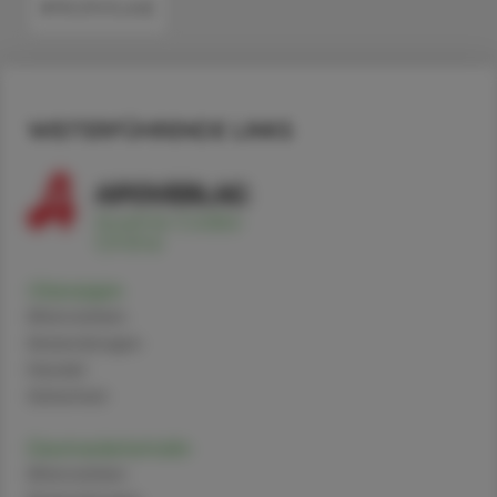
#PROPHYLAXE
WEITERFÜHRENDE LINKS
Olanzapin
Alternativen
Anwendungen
Handel
Sicherheit
Dexmedetomidin
Alternativen