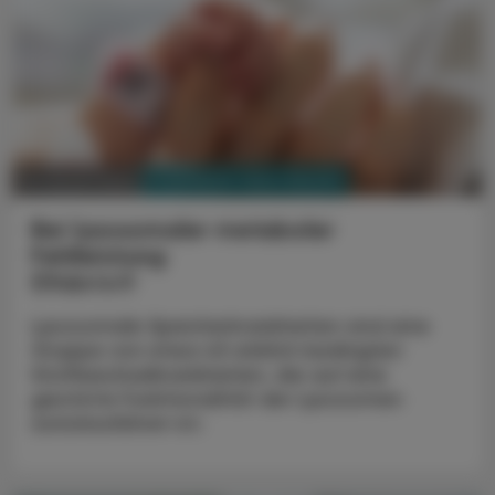
PHARMAZIE, TARA, MEDIZIN
19. Jänner 2024
Bei lysosomaler metaboler
Fehlleistung
Elfabrio®
Lysosomale Speicherkrankheiten sind eine
Gruppe von etwa 45 erblich bedingten
Stoffwechselkrankheiten, die auf eine
gestörte Funktionalität der Lysosomen
zurückzuführen ist.