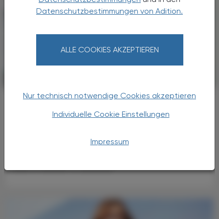
Datenschutzbestimmungen von Adition.
ALLE COOKIES AKZEPTIEREN
PHARMAZIE, TARA, MEDIZIN
03. Februar 2024
Nur technisch notwendige Cookies akzeptieren
Behebt den
Wachstumshormonmangel
Individuelle Cookie Einstellungen
®
Sogroya
Impressum
Wachstumshormonmangel im Kindes- und
Jugendalter hat eine geschätzte Prävalenz
von 1 : 4.000–1 : 30.000.