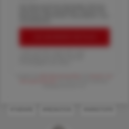
Die Österreichische Apotheker-Zeitung
informiert über spannende Themen aus
Pharmazie, Wirtschaft, Gesundheits- und
Standespolitik.
ÖAZ-ABONNEMENT BESTELLEN
1 Jahr um € 179,– (exkl. UST. zzgl.
Versandkosten) für Ihre ÖAZ als
Printausgabe und Online
Es gelten die
AGB
,
Datenschutzrichtline
und
Versand- und
Zahlungsbedingungen
der Österreichische Apotheker-
Verlagsgesellschaft m.b.H.
#THERAPIE
#MEDIKATION
#WIRKSTOFFE