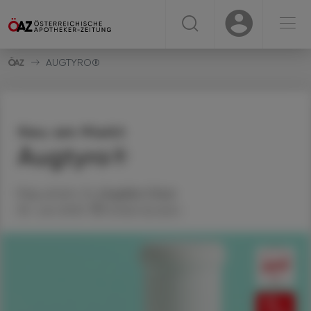
☰
USER
USER
AUGTYRO®
Neu am Markt
Augtyro®
Mag. pharm. Dr.
Angelika
Chlud
30. Juni 2025
Artikel drucken