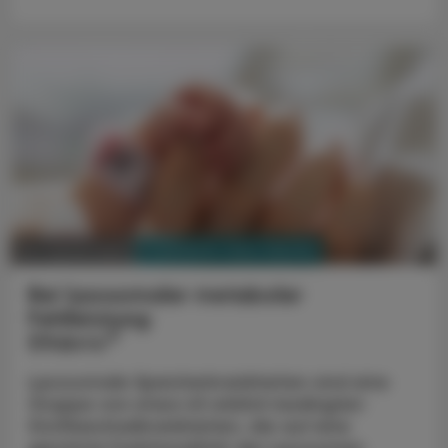
PHARMAZIE, TARA, MEDIZIN
04. Jänner 2024
Bei lysosomaler metaboler
Fehlleistung
®
Elfabrio
Lysosomale Speicherkrankheiten sind eine
Gruppe von etwa 45 erblich bedingten
Stoffwechselkrankheiten, die auf eine