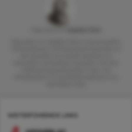
Mag. pharm. Dr.
Angelika
Chlud
Mag. pharm. Dr. Angelika Chlud ist als promovierte
Ethnomedizinerin und Pharmazeutin besonders an
den kulturellen und sozialen Aspekten von
Gesundheit und Krankheit interessiert. Seit ihren
Feldforschungsaufenthalten in Süd- und
Mittelamerika ist sie als Medizinredakteurin und
Apothekerin tätig.
WEITERFÜHRENDE LINKS