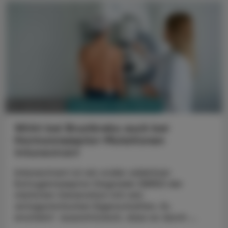
PHARMAZIE, TARA, MEDIZIN
10. Jänner 2024
Wirkt bei Brustkrebs auch bei
Hormonrezeptor-Mutationen
Imlunestrant
Imlunestrant ist ein oraler selektiver
Estrogenrezeptor Degrader (SERD) der
nächsten Generation mit rein
antagonistischen Eigenschaften. Es
erscheint aussichtsreich, dass es durch ...