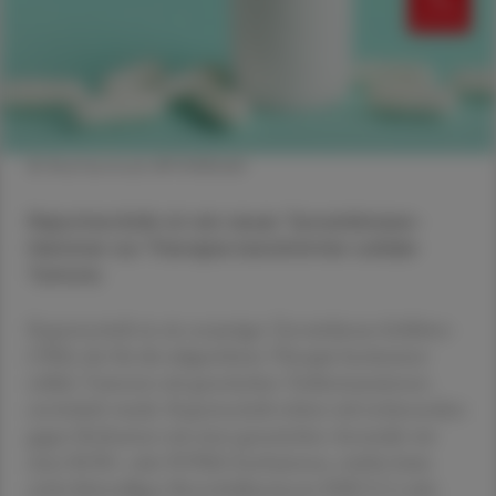
© Shutterstock/APOVERLAG
Repotrectinib ist ein neuer Tyrosinkinase-
Hemmer zur Therapie bestimmter solider
Tumore.
Repotrectinib ist ein neuartiger Tyrosinkinase-Inhibitor
(TKI), der für die zielgerichtete Therapie bestimmter
solider Tumoren mit genetischen Treibermutationen
entwickelt wurde. Repotrectinib richtet sich insbesondere
gegen Krebsarten mit einer genetischen Anomalie wie
einer ROS1- oder NTRK-Genfusionen, welche beim
nicht-kleinzelligen Bronchialkarzinom (NSCLC) oder