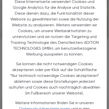
Diese Internetseite verwendet Cookies und
Google Analytics für die Analyse und Statistik.
Diese dienen dazu, die Funktionalität dieser
Website zu gewährleisten sowie die Nutzung der
Website zu analysieren. Weiters verwenden wir
Cookies, um unsere Werbeaktivitäten zu
PHARMAZIE, TARA, MEDIZIN
12. Februar 2024
unterstützen und wir nutzen die Targeting und
Tracking Technologie des Dienstleisters ADITION
Hitzebefreit durch die Menopause
TECHNOLOGIES GMBH, um benutzerbezogene
®
Veoza
Werbung ausspielen zu können.
Zu den vasomotorischen Symptomen (VMS) in
Sie können die nicht notwendigen Cookies
der Menopause zählen Schwitzen, gerötete
akzeptieren oder per Klick auf die Schaltfläche
Haut, Beklemmung, Angst und anfallartiges
“Nur technisch notwendige Cookies akzeptieren”
Herzjagen mit einer Dauer von ein bis fünf
ablehnen sowie diese Einstellungen jederzeit
Minuten.
aufrufen und Cookies auch nachträglich abwählen
(im Fußbereich unserer Website).
Weitere Informationen finden Sie in unseren
Datenschutzbestimmungen
und in den