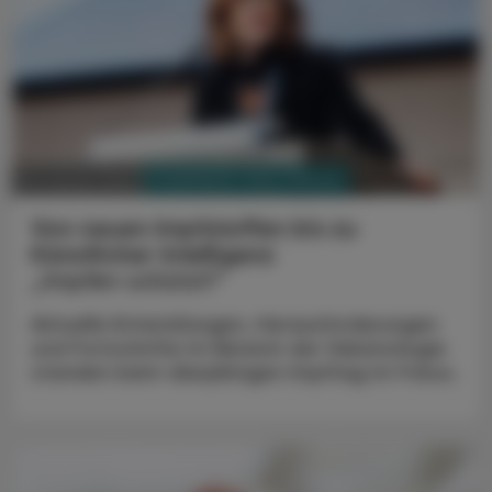
PHARMAZIE, TARA, MEDIZIN
29. Jänner 2024
Von neuen Impfstoffen bis zu
Künstlicher Intelligenz
„Impfen schützt!“
Aktuelle Entwicklungen, Herausforderungen
und Fortschritte im Bereich der Vakzinologie
standen beim diesjährigen Impftag im Fokus.