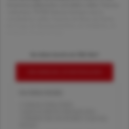
bestimmten pädiatrischen und adulten soliden Tumoren
vorkommen. NTRK-Fusionen kommen zwar in
verschiedenen soliden Tumoren der Brust, des Darms,
der Lunge, der Bauchspeicheldrüse, der Schilddrüse, der
weiblichen Geschlechtsorgan
Sie haben bereits ein ÖAZ-Abo?
HIER ANMELDEN, UM WEITERZULESEN
Ihre Online-Vorteile:
✔ exklusive Online-Inhalte
✔ gratis für alle Print-Abonnent:innen
✔ Überblick über die aktuellen Couponing-
Aktionen