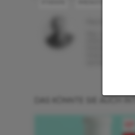
#THERAPIE
#MEDIKATION
#WIR
Mag. pharm. Dr.
Alfr
Mag. pharm. Dr. Al
Erfahrung in viel
Pharmaindustrie, C
Pharmaziejournalis
Apothekerkrone und 
DAS KÖNNTE SIE AUCH IN