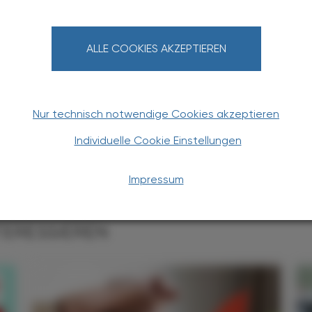
KSTOFFE
ALLE COOKIES AKZEPTIEREN
ed
KLEMENT
fred Klement hat nach seinem Pharmaziestudium
en Bereichen gesammelt: Hochschulassistenz,
hefredakteur der ÖAZ, etc. Er arbeitete als
Nur technisch notwendige Cookies akzeptieren
t unter anderem für die ÖAZ, Krone "Gesund",
Individuelle Cookie Einstellungen
Kneipp-Zeitung.
Impressum
TERESSIEREN