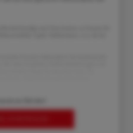
ffwechsel beteiligt sind. Dazu besitzen sie Enzyme für
kromoleküle, Lipide, Nukleinsäuren, etc.), die der
ysosomalen Enzymen akkumulieren die abzubauenden
. Bei vielen hereditären Stoffwechselstörungen sind
 einer einzelnen Kopie des abnormen Gens. Da
s für den Ausbruch einer genetisch determ
bereits ein ÖAZ-Abo?
EN, UM WEITERZULESEN