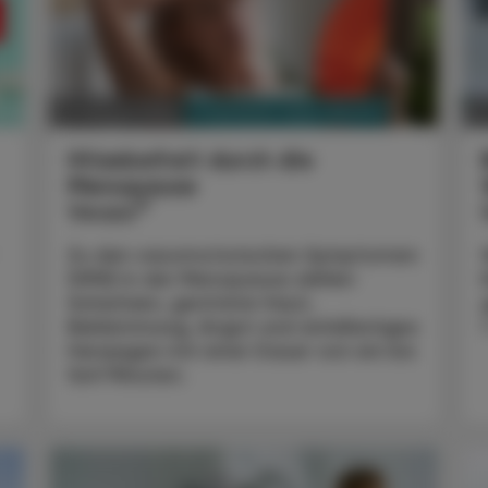
PHARMAZIE, TARA, MEDIZIN
12. Februar 2024
03
Hitzebefreit durch die
Menopause
®
Veoza
Zu den vasomotorischen Symptomen
(VMS) in der Menopause zählen
Schwitzen, gerötete Haut,
Beklemmung, Angst und anfallartiges
Herzjagen mit einer Dauer von ein bis
fünf Minuten.