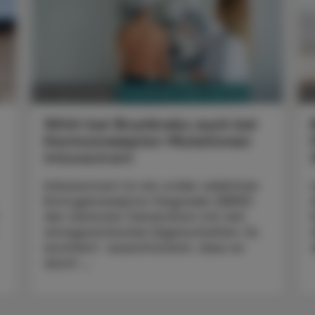
PHARMAZIE, TARA, MEDIZIN
10. Jänner 2024
0
Wirkt bei Brustkrebs auch bei
Hormonrezeptor-Mutationen
Imlunestrant
Imlunestrant ist ein oraler selektiver
Estrogenrezeptor Degrader (SERD)
der nächsten Generation mit rein
antagonistischen Eigenschaften. Es
erscheint aussichtsreich, dass es
durch ...