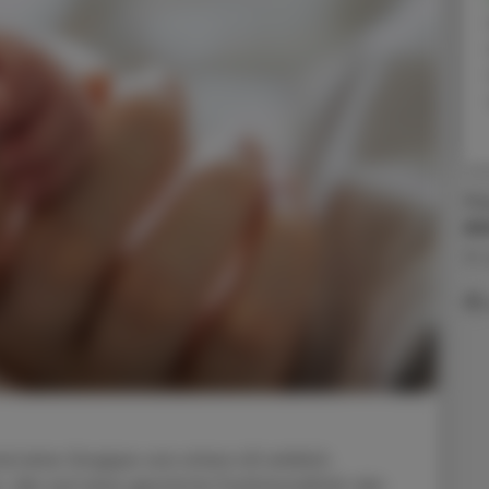
Ma
Al
19.
nd eine Gruppe von etwa 45 erblich
 die auf eine gestörte Funktionalität der