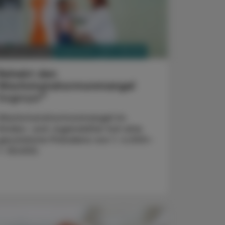
PHARMAZIE, TARA, MEDIZIN
. Februar 2024
Behebt den
Wachstumshormonmangel
®
Sogroya
Wachstumshormonmangel im
Kindes- und Jugendalter hat eine
geschätzte Prävalenz von 1 : 4.000–
1 : 30.000.