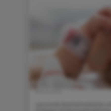
© Shutterstock
Lysosomale Speicherkrankheiten si
bedingten Stoffwechselkrankheiten,