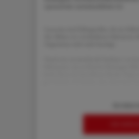
Lysosomen zurückzuführen ist.
Lysosome sind Zellorganellen, die am Zellsto
den Abbau von verschiedenen Substanzen (Ma
Organismus nicht mehr benötigt.
Durch eine unzureichende Funktion von l
Substanzen, was zu diversen Störungen führt
beide Eltern des betroffenen Kindes Träger
gewöhnlich zwei Kopien eines abnormen Gen
Sie haben 
HIER ANMELD