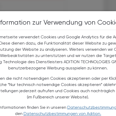
halte
nformation zur Verwendung von Cooki
t-Abonnent:innen
 aktuellen Couponing-Aktionen
rnetseite verwendet Cookies und Google Analytics für die 
 Apotheker-Zeitung informiert
men aus Pharmazie,
. Diese dienen dazu, die Funktionalität dieser Website zu gew
its- und Standespolitik.
Nutzung der Website zu analysieren. Weiters verwenden wir 
Werbeaktivitäten zu unterstützen und wir nutzen die Targe
ng Technologie des Dienstleisters ADITION TECHNOLOGIES G
NEMENT BESTELLEN
benutzerbezogene Werbung ausspielen zu können.
. UST. zzgl. Versandkosten) für
en die nicht notwendigen Cookies akzeptieren oder per Klic
gabe und Online
äche “Nur technisch notwendige Cookies akzeptieren” ableh
stellungen jederzeit aufrufen und Cookies auch nachträglic
htline
und
Versand- und Zahlungsbedingung
(im Fußbereich unserer Website).
Apotheker-Verlagsgesellschaft m.b.H.
Informationen finden Sie in unseren
Datenschutzbestimmun
den
Datenschutzbestimmungen von Adition.