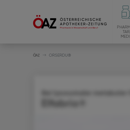
PHARM
TAR
MEDI
ORSERDU®
Bei lysosomaler metaboler 
Elfabrio®