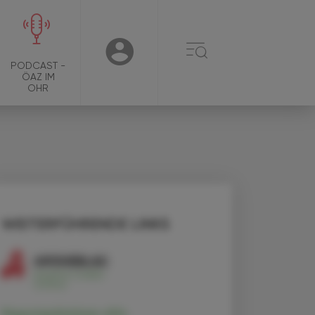
☰
USER
PODCAST -
ÖAZ IM
OHR
WEITERFÜHRENDE LINKS
Pegunigalsidase alfa