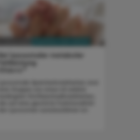
PHARMAZIE, TARA, MEDIZIN
4. Jänner 2024
Bei lysosomaler metaboler
Fehlleistung
®
Elfabrio
Lysosomale Speicherkrankheiten sind
eine Gruppe von etwa 45 erblich
bedingten Stoffwechselkrankheiten,
die auf eine gestörte Funktionalität
der Lysosomen zurückzuführen ist.