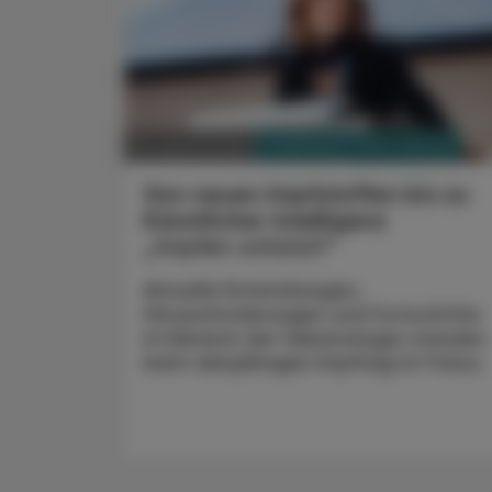
PHARMAZIE, TARA, MEDIZIN
29. Jänner 2024
Von neuen Impfstoffen bis zu
Künstlicher Intelligenz
„Impfen schützt!“
Aktuelle Entwicklungen,
Herausforderungen und Fortschritte
im Bereich der Vakzinologie standen
beim diesjährigen Impftag im Fokus.