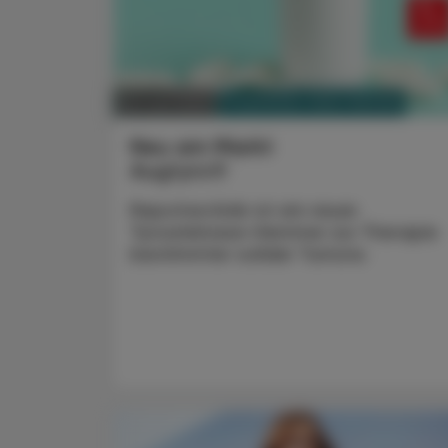
PHARMAZIE, TARA, MEDIZIN
30. Juni 2025
Neu am Markt
Augtyro®
Repotrectinib ist ein neuer
Tyrosinkinase-Hemmer zur Therapie
bestimmter solider Tumore.