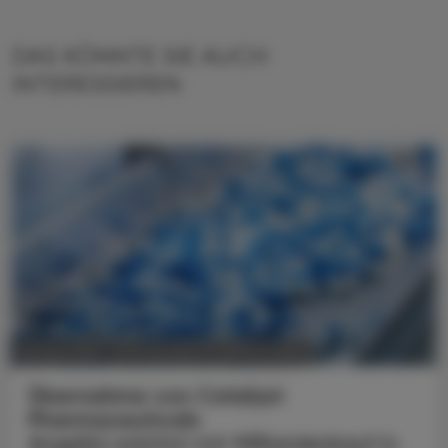
DAS KÖNNTE SIE AUCH
INTERESSIEREN
POLITIK, RECHT, WIRTSCHAFT
29. Mai 2026
Übernahme von Catalyst
Pharmaceuticals
Angelini wächst mit Milliardenkauf in