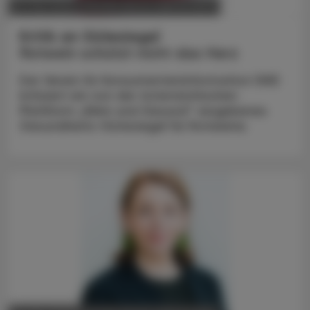
POLITIK, RECHT, WIRTSCHAFT
20. Mai 2025
Kritik an Gütesiegel
Rotwein schützt nicht das Herz
Der Verein für Konsumenteninformation (VKI)
kritisiert ein von der österreichischen
Plattform „Wein und Gesund“ vergebenes
Gesundheits-Gütesiegel für Rotweine.