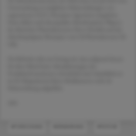
Ein Sicherheitsausschuss der EMA hatte im Juli 2023 eine
Untersuchung zu möglichen Nebenwirkungen von
sogenannten GLP-1-Rezeptor-Agonisten eingeleitet.
Dazu zählen auch die populäre Abnehmspritze Wegovy
des dänischen Pharmakonzerns Novo Nordisk und das
Abnehmpräparat Mounjaro vom US-Pharmakonzern Eli
Lilly.
Die Behörde teilte am Freitag mit, dass aufgrund dessen
für diese Mittel keine Aktualisierungen der
Produktinformationen erforderlich sind. Suizidalität ist
im EU-Beipackzettel dieser Medikamente nicht als
Nebenwirkung aufgeführt.
APA
#FORSCHUNG
#ERNÄHRUNG
#PSYCHE