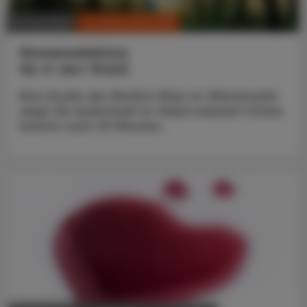
CHRONIK & HISTORIE
16. Juni 2025
Stressreduktion
Ab in den Wald!
Eine Studie der MedUni Wien im Wienerwald
zeigt: Ein Aufenthalt im Wald reduziert Stress
bereits nach 20 Minuten.