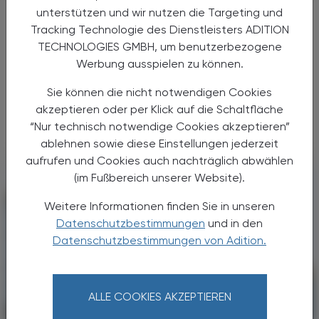
WHO schlägt Alarm
unterstützen und wir nutzen die Targeting und
Einsamkeit macht viele krank
Tracking Technologie des Dienstleisters ADITION
TECHNOLOGIES GMBH, um benutzerbezogene
Jeder sechste Mensch weltweit ist nach
Werbung ausspielen zu können.
Angaben der Weltgesundheitsorganisation
(WHO) von Einsamkeit betroffen. Das
Sie können die nicht notwendigen Cookies
berichtet eine WHO-Kommission, die sich mit
akzeptieren oder per Klick auf die Schaltfläche
dem Thema sozialen Beziehungen ...
“Nur technisch notwendige Cookies akzeptieren”
ablehnen sowie diese Einstellungen jederzeit
aufrufen und Cookies auch nachträglich abwählen
(im Fußbereich unserer Website).
Weitere Informationen finden Sie in unseren
Datenschutzbestimmungen
und in den
Datenschutzbestimmungen von Adition.
ALLE COOKIES AKZEPTIEREN
POLITIK, RECHT, WIRTSCHAFT
18. Juni 2025