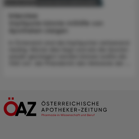
POLITIK, RECHT, WIRTSCHAFT
05. Mai 2025
Interview
Impfquote könnte mithilfe von
Apotheken steigen
In Österreich sind die Impfquoten verheerend
niedrig. Woran dies liegt und wie die Quoten
wieder gesteigert werden können wollte die
ÖAZ von der Präsidentin des Verbands der ...