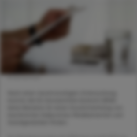
© shutterstock
Nach einer neunmonatigen Untersuchung
konnte die EU-Arzneimittel-Aufsicht (EMA)
keine Beweise für einen Zusammenhang von
bestimmten Adipositas-Medikamenten und
Suizidgedanken finden.