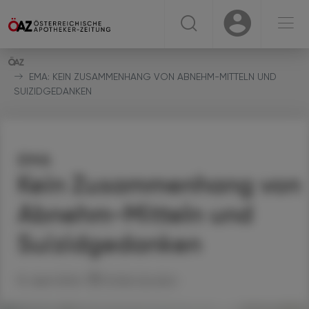
☰
USER
USER
EMA: KEIN ZUSAMMENHANG VON ABNEHM-MITTELN UND
SUIZIDGEDANKEN
EMA
Kein Zusammenhang von
Abnehm-Mitteln und
Suizidgedanken
15. April 2024
Artikel drucken