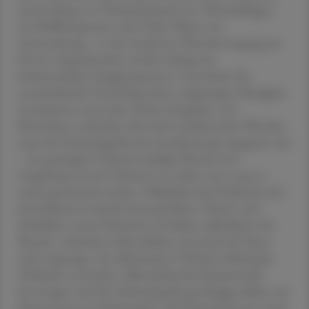
Anwendung von Verbandsmitteln ein. Wundauflagen
wie Mullkompressen oder Puder führen zur
Austrocknung – in der modernen Wundversorgung ein
No-Go. Superabsorber werden häufig mit
herkömmlichen Saugkompressen verwechselt: Ihr
entscheidender Vorteil liegt darin, aufgesaugte Flüssigkeit
einzusperren und nicht wieder abzugeben, was
Mazeration verhindert. Bei stark exsudierenden Wunden
muss die Verbandsgröße der Exsudatmenge angepasst sein
– ein gesättigter Verband schädigt Wunde und
Umgebung. Ist der Verband von außen nass, muss er
sofort gewechselt werden. Okkludierende Verbände sind
bei Infektionsverdacht kontraindiziert. Wund- und
Heilsalben sowie fettbasierte Produkte okkludieren die
Wunde, verhindern Sekretabfluss und sind auf Ulzera
nicht angezeigt. Am diabetischen Fuß keine klebenden
Verbände verwenden, silikonhaftende Schaumstoffe
bevorzugen und die Verbandsgröße großzügig wählen, da
Patient:innen im Schuh gehen. Bei Hyperkeratosen rund