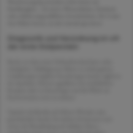
Wundversorgung entstehen nicht immer aus
Nachlässigkeit – oft sind es Wissenslücken, Zeitdruck
oder schlicht eingeschliffene Gewohnheiten. Ihr Credo:
Aus Fehlern lernen, sie aber niemals ignorieren.
Diagnostik und Verordnung ist oft
der erste Stolperstein
Bereits vor dem ersten Verbandswechsel kann vieles
schiefgehen. Fehldiagnosen führen zu wirkungsloser
Lokaltherapie; fragliche Verordnungen landen täglich in
der Apotheke. Hintner appellierte, bei zweifelhaften
Rezepten aktiv zu hinterfragen und die Pflicht zur
Remonstration ernst zu nehmen.
Topische Antibiotika auf offenen Wunden seien
grundsätzlich obsolet: Sie züchten Resistenzen und
stören die Wundheilung auf zellulärer Ebene –