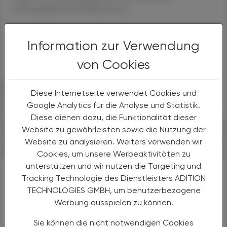
Lebensqualität der Patient:innen.
“Es ist ein großes Missverständnis,
Information zur Verwendung
zu glauben, dass Wundbehandlung
von Cookies
kein gesondertes Wissen braucht.“
Marianne Hintner, DGKP
Gesundheits- und
Diese Internetseite verwendet Cookies und
Krankenpflegerin, Dozentin Donau-Universität Krems
Google Analytics für die Analyse und Statistik.
Wundmanagement
Diese dienen dazu, die Funktionalität dieser
Website zu gewährleisten sowie die Nutzung der
#AUS- UND WEITERBILDUNG
Website zu analysieren. Weiters verwenden wir
Cookies, um unsere Werbeaktivitäten zu
unterstützen und wir nutzen die Targeting und
Tracking Technologie des Dienstleisters ADITION
WEITERFÜHRENDE LINKS
TECHNOLOGIES GMBH, um benutzerbezogene
Werbung ausspielen zu können.
Sie können die nicht notwendigen Cookies