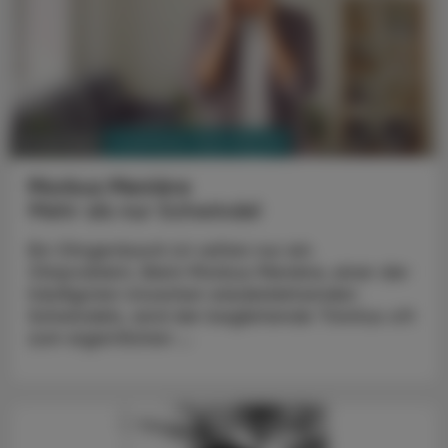
PHARMAZIE, TARA, MEDIZIN
11. Juli 2026
Morbus Menière
Mehr als nur Schwindel
Ein Ohrgeräusch ist selten nur ein
Ohrproblem. Beim Morbus Menière, einer der
häufigsten Ursachen wiederkehrenden
Schwindels, wird der begleitende Tinnitus oft
zum eigentlichen ...