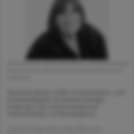
Marianne Hintner, DGKP, Gesundheits- und Krankenpflegerin,
Dozentin Donau-Universität Krems Wundmanagement ©
beigestellt
Marianne Hintner, DGKP, ist Gesundheits- und
Krankenpflegerin mit jahrzehntelanger
Erfahrung in der traumatologischen
Intensivmedizin und Wundexpertin.
In ihrem Vortrag machte sie klar: Fehler in der