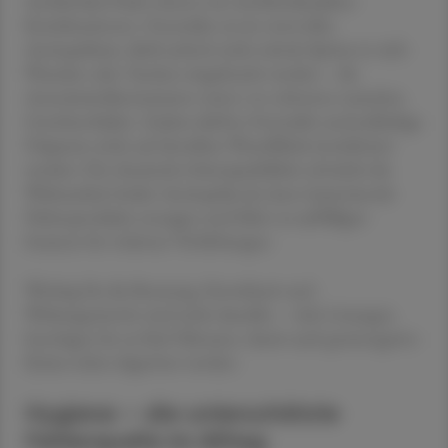
Antibiotika-Puder ebenso wie Antibiotikasalben-
Kombinationen. Octenidin sei ein wertvolles
Antiseptikum, dürfe jedoch nicht mittels Spritze in tiefe
Wunden oder Taschen eingebracht werden – die
Arzneimittelkommission warnt vor schweren toxischen
Gewebeschäden. Zudem dürfen Octenidin und jodhaltige
Präparate nicht auf derselben Wundfläche kombiniert
werden: Die chemische Inkompatibilität schwächt die
Wirksamkeit beider Antiseptika ab, kann hautreizende
Nebenprodukte erzeugen und führt zu auffälligen
braunen bis violetten Verfärbungen.
Wichtig für die Beratung: Einwirkzeit und
Wirkungseintritt sind nicht dasselbe – viele Lösungen
benötigen bis zu fünf Minuten, damit auch gramnegative
Keime sicher abgetötet werden.
Hygiene – die unterschätzte
Fehlerquelle im Alltag