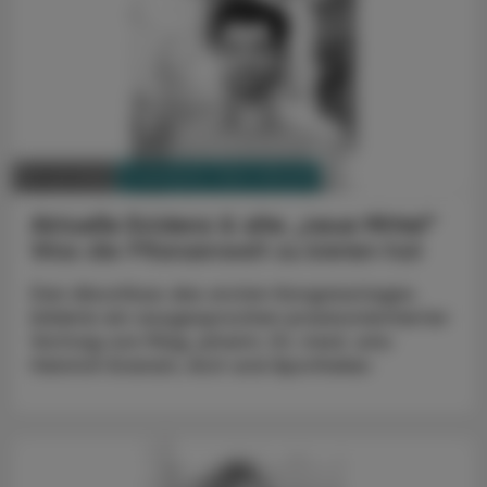
PHARMAZIE, TARA, MEDIZIN
09. Juli 2026
Aktuelle Evidenz & alte „neue Mittel“
Was die Pflanzenwelt zu bieten hat
Den Abschluss des ersten Kongresstages
bildete ein ausgesprochen praxisorientierter
Vortrag von Mag. pharm. Dr. med. univ.
Heinrich Evanzin, Arzt und Apotheker.