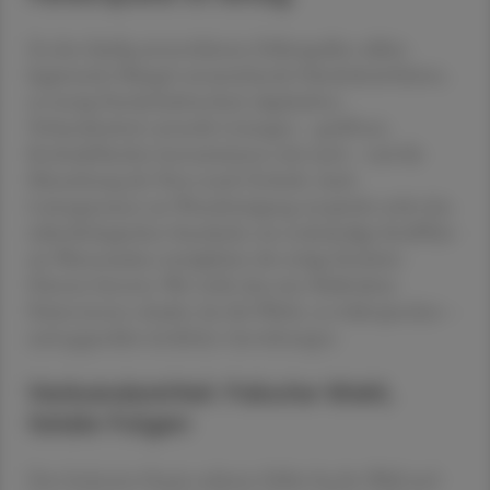
Zu den häufig unterschätzten Fehlerquellen zählen
hygienische Mängel: unzureichende Händedesinfektion,
zu wenig Handschuhwechsel, abgelaufene
Verbandsmittel, unsterile Lösungen – geöffnete
Kochsalzflaschen kontaminieren sich rasch – und die
Missachtung der Non-touch-Technik. Auch
Leitungswasser zur Wundreinigung entspricht nicht den
mikrobiologischen Standards; nur endständige Sterilfilter
am Wasserauslass ermöglichen die nötige Reinheit.
Hintner betonte: Wer weiß, dass eine Maßnahme
Patient:innen schadet, hat die Pflicht, zu widersprechen –
auch gegenüber ärztlichen Anordnungen.
Verbandsmittel: Falsche Wahl,
fatale Folgen
Den breitesten Raum nahmen Fehler bei der Wahl und