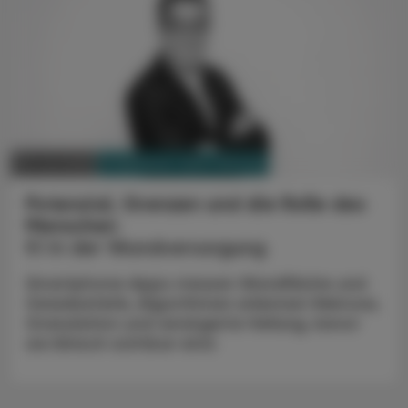
PHARMAZIE, TARA, MEDIZIN
09. Juli 2026
Potenzial, Grenzen und die Rolle des
Menschen
KI in der Wundversorgung
Smartphone-Apps messen Wundfläche und
Gewebetiefe, Algorithmen erkennen Nekrose,
Granulation und verzögerte Heilung, bevor
sie klinisch sichtbar wird.