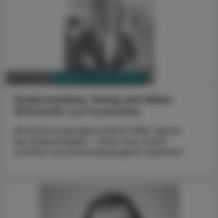
PHARMAZIE, TARA, MEDIZIN
09. Juli 2026
Hyaluronsäure, Honig und Silber
Wirkstoffe und Kosmetika
Wundversorgungsprodukte füllen ganze
Apothekenregale – doch was steckt
rechtlich und pharmakologisch dahinter?