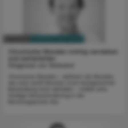
PHARMAZIE, TARA, MEDIZIN
09. Juli 2026
Chronische Wunden richtig verstehen
und weiterleiten
Diagnose vor Verband
Chronische Wunden – definiert als Wunden,
die nach zwölf Wochen trotz fachgerechter
Behandlung nicht abheilen – stellen eine
häufige Herausforderung in der
Beratungspraxis dar.