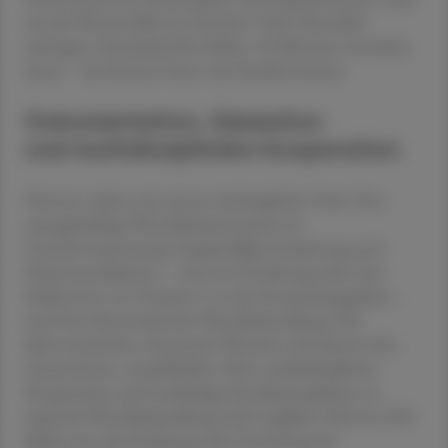
um die Wunde hilft ein einfacher Trick: Mandelöl
auftragen, Haushaltsfolie drüber, 30 Minuten einwirken
lassen – die Krusten lösen sich deutlich leichter.
Dokumentation, Edukation
und multidisziplinäre Kooperation
Hintner schloss mit einem eindringlichen Fazit: Eine
aussagekräftige Wunddokumentation ist
Grundvoraussetzung. Regelmäßige Evaluierung und
Patientenedukation – etwa zur Ernährung oder zum
Stellenwert von Vitamin C in der Entzündungsphase –
sind fixer Bestandteil der Wundbehandlung. Das
Missverständnis, chronische Wunden erforderten kein
Zusatzwissen, sei gefährlich. Ohne multidisziplinäre
Kooperation und nachhaltige Rezidivprophylaxe sei
optimale Wundbehandlung nicht möglich. Oberstes Ziel
bleibe stets die Erhaltung oder Erreichung der