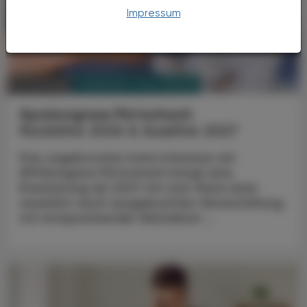
Impressum
PHARMAZIE, TARA, MEDIZIN
31. Juli 2026
Apokongress Pörtschach
Rückblick 2026 & Ausblick 2027
Das ungebrochen hohe Interesse am
APOkongress Pörtschach bringt eine
Erweiterung ab 2027 mit sich: Nach einer
neuerlich rasch ausgebuchten Veranstaltung
mit entsprechender Warteliste ...