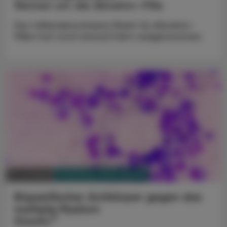
Rennen um die Abnehm-Pille
Der milliardenschwere Markt für Abnehm-
Pillen hat noch einmal Fahrt aufgenommen.
PHARMAZIE, TARA, MEDIZIN
15. Juli 2024
Bispezifischer Antikörper gegen das
multiple Myelom
®
Elrexfio