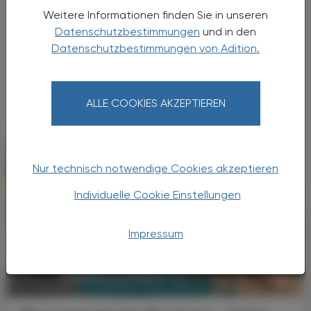
Eine neue perorale Therapieoption
Weitere Informationen finden Sie in unseren
bei Phenylketonurie
Datenschutzbestimmungen
und in den
Sepiapterin
Datenschutzbestimmungen von Adition.
Die Phenylketonurie (PKU) ist die häufigste
erbliche Stoffwechselstörung, obwohl sie
insgesamt zu den seltenen Krankheiten zählt.
ALLE COOKIES AKZEPTIEREN
Nur technisch notwendige Cookies akzeptieren
Individuelle Cookie Einstellungen
Impressum
PHARMAZIE, TARA, MEDIZIN
02. Juni 2025