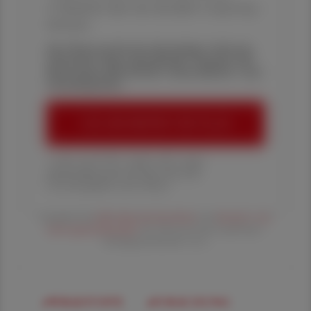
✔ Überblick über die aktuellen Couponing-
Aktionen
Die Österreichische Apotheker-Zeitung
informiert über spannende Themen aus
Pharmazie, Wirtschaft, Gesundheits- und
Standespolitik.
ÖAZ-ABONNEMENT BESTELLEN
1 Jahr um € 179,– (exkl. UST. zzgl.
Versandkosten) für Ihre ÖAZ als
Printausgabe und Online
Es gelten die
AGB
,
Datenschutzrichtline
und
Versand- und
Zahlungsbedingungen
der Österreichische Apotheker-
Verlagsgesellschaft m.b.H.
#WIRKSTOFFE
#FORSCHUNG