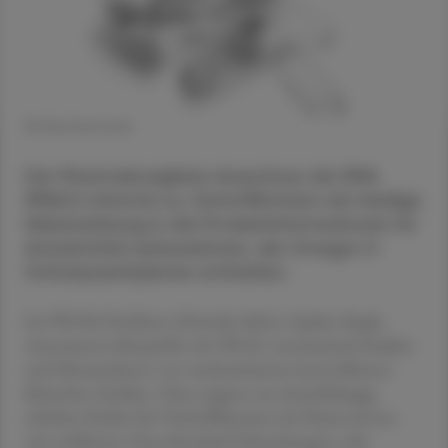
© Shutterstock
Der Pharmakovigilanz-Ausschuss der EMA
(PRAC) stimmte zu, Vorhofflimmern als häufige
Nebenwirkung in die Produktinformationen für
Arzneimittel aufzunehmen, die Omega-3-
Fettsäureethylester enthalten.
Im PSUSA-Verfahren (Periodic Safety Update Single
Assessment) überprüfte der PRAC systematisch Studien
und Metaanalysen von randomisierten kontrollierten
klinischen Studien. Diese zeigten ein dosisabhängig
erhöhtes Risiko für Vorhofflimmern bei Patient:innen
mit etablierten Herz-Kreislauf-Erkrankungen oder