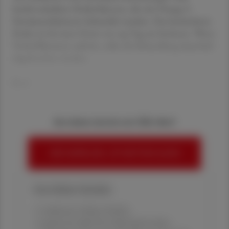
kardiovaskulären Risikofaktoren, die mit Omega-3-
Fettsäureethylestern behandelt wurden. Das beobachtete
Risiko ist bei einer Dosis von 4 g/Tag am höchsten. Wenn
Vorhofflimmern auftritt, sollte die Behandlung dauerhaft
abgebrochen werden.
Red.
Sie haben bereits ein ÖAZ-Abo?
HIER ANMELDEN, UM WEITERZULESEN
Ihre Online-Vorteile:
✔ exklusive Online-Inhalte
✔ gratis für alle Print-Abonnent:innen