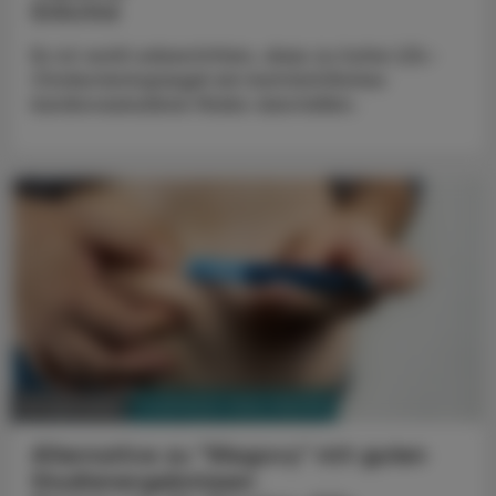
Enlicitid
Es ist wohl unbestritten, dass zu hohe LDL-
Cholesterinspiegel ein beträchtliches
kardiovaskuläres Risiko darstellen.
PHARMAZIE, TARA, MEDIZIN
25. April 2025
Alternative zu "Wegovy" mit guten
Studienergebnissen