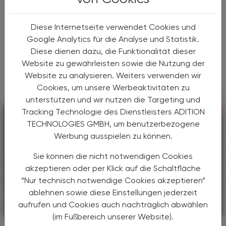
Obicetrapib
Das Cholesterolester-Transferprotein CETP
Diese Internetseite verwendet Cookies und
hat eine wichtige Funktion im
Google Analytics für die Analyse und Statistik.
Lipidstoffwechsel: Indem CETP die
Diese dienen dazu, die Funktionalität dieser
Übertragung von Cholesterolestern von HDL
Website zu gewährleisten sowie die Nutzung der
zu LDL und VLDL steuert, übt es letztlich ...
Website zu analysieren. Weiters verwenden wir
Cookies, um unsere Werbeaktivitäten zu
unterstützen und wir nutzen die Targeting und
Tracking Technologie des Dienstleisters ADITION
TECHNOLOGIES GMBH, um benutzerbezogene
Werbung ausspielen zu können.
Sie können die nicht notwendigen Cookies
akzeptieren oder per Klick auf die Schaltfläche
“Nur technisch notwendige Cookies akzeptieren”
ablehnen sowie diese Einstellungen jederzeit
aufrufen und Cookies auch nachträglich abwählen
PHARMAZIE, TARA, MEDIZIN
02. Juni 2025
(im Fußbereich unserer Website).