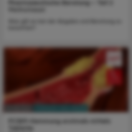
Pharmazeutische Beratung – Teil 2
Methotrexat
Was gilt es bei der Abgabe und Beratung zu
beachten?
PHARMAZIE, TARA, MEDIZIN
05. Mai 2025
PCSK9-Hemmung erstmals mittels
Tablette