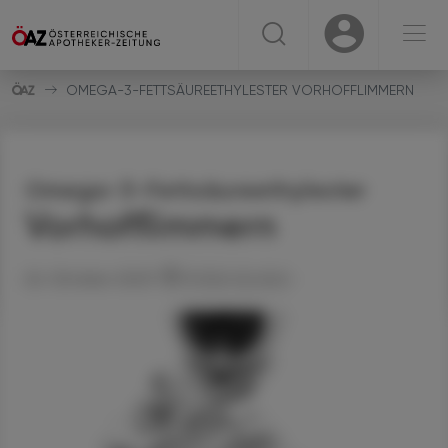
☰
USER
USER
OMEGA-3-FETTSÄUREETHYLESTER VORHOFFLIMMERN
Omega-3-Fettsäureethylester
Vorhofflimmern
26. Oktober 2023
Artikel drucken