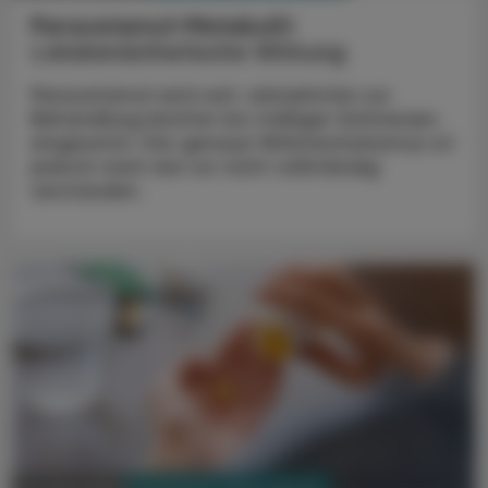
Paracetamol-Metabolit
Lokalanästhetische Wirkung
Paracetamol wird seit Jahrzehnten zur
Behandlung leichter bis mäßiger Schmerzen
eingesetzt. Der genaue Wirkmechanismus ist
jedoch nach wie vor nicht vollständig
verstanden.
PHARMAZIE, TARA, MEDIZIN