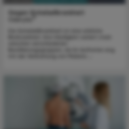
22. April 2024
Gegen Sichelzellkrankheit
®
Oxbryta
Die Sichelzellkrankheit ist eine erbliche
Blutkrankheit. Ihre Häufigkeit variiert stark
zwischen verschiedenen
Bevölkerungsgruppen, da ihr Auftreten eng
mit der Verbreitung von Malaria ...