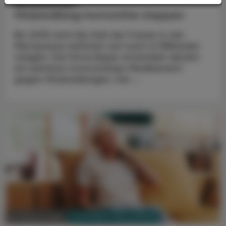
Elinzanetant
Hitzewallung hormonfrei stoppen
Bis 2030 wird die Zahl der Frauen in der
Menopause weltweit auf rund 1,2 Milliarden
steigen. Die Firma Bayer entwickelt derzeit
ein weiteres hormonfreies Medikament
gegen Hitzewallungen. Der ...
PHARMAZIE, TARA, MEDIZIN
10. August 2025