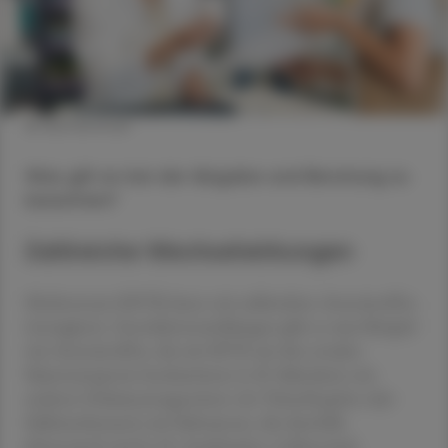
© shutterstock
Was gilt es bei der Abgabe und Beratung zu
beachten?
Zahlreiche Wechselwirkungen
Methotrexat (MTX) kann mit zahlreichen Arzneistoffen
interagieren. Interaktionsmeldungen gibt es zum Beispiel
mit Arzneistoffen, die mit MTX um den renalen
Säuretransporter konkurrieren (z. B. Salicylate), mit
anderen Folsäureantagonisten wie Trimethoprim oder
Sulfamethoxazol, mit Substanzen, die ebenfalls
lebertoxisch sind (z. B. Azathioprin, Leflunomid,