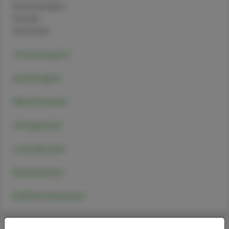
Anwendungen
Handel
Sicherheit
Trimethoprim
Azathioprin
Methotrexat
Omeprazol
Lansoprazol
Sulfasalazin
Sulfamethoxazol