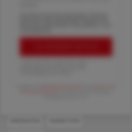
Aktionen
Die Österreichische Apotheker-Zeitung
informiert über spannende Themen aus
Pharmazie, Wirtschaft, Gesundheits- und
Standespolitik.
ÖAZ-ABONNEMENT BESTELLEN
1 Jahr um € 179,– (exkl. UST. zzgl.
Versandkosten) für Ihre ÖAZ als
Printausgabe und Online
Es gelten die
AGB
,
Datenschutzrichtline
und
Versand- und
Zahlungsbedingungen
der Österreichische Apotheker-
Verlagsgesellschaft m.b.H.
#MEDIKATION
#WIRKSTOFFE