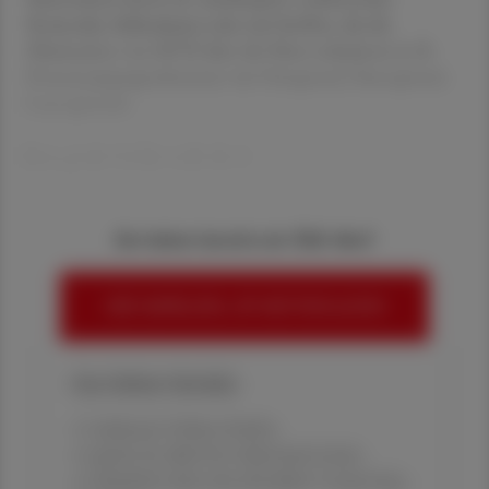
Retinoide, Sulfasalazin) oder mit Stoffen, die die
Elimination von MTX über die Niere reduzieren (z. B.
Protonenpumpenhemmer wie Omeprazol, Pantoprazol,
Lansoprazol).
Eine große Gefahr stellt die A
Sie haben bereits ein ÖAZ-Abo?
HIER ANMELDEN, UM WEITERZULESEN
Ihre Online-Vorteile:
✔ exklusive Online-Inhalte
✔ gratis für alle Print-Abonnent:innen
✔ Überblick über die aktuellen Couponing-