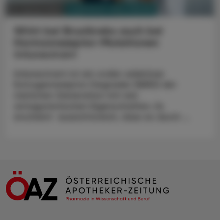
PHARMAZIE, TARA, MEDIZIN
10. Jänner 2024
Wirkt bei Brustkrebs auch bei
Hormonrezeptor-Mutationen
Imlunestrant
Imlunestrant ist ein oraler selektiver
Estrogenrezeptor Degrader (SERD) der
nächsten Generation mit rein
antagonistischen Eigenschaften. Es
erscheint aussichtsreich, dass es durch ...