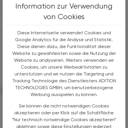
Information zur Verwendung
DAS KÖNNTE SIE AUCH
INTERESSIEREN
von Cookies
Diese Internetseite verwendet Cookies und
ADVERTORIAL
Google Analytics für die Analyse und Statistik.
Diese dienen dazu, die Funktionalität dieser
Website zu gewährleisten sowie die Nutzung der
Website zu analysieren. Weiters verwenden wir
Cookies, um unsere Werbeaktivitäten zu
unterstützen und wir nutzen die Targeting und
Tracking Technologie des Dienstleisters ADITION
TECHNOLOGIES GMBH, um benutzerbezogene
PHARMAZIE, TARA, MEDIZIN
02. September 2025
Werbung ausspielen zu können.
Prädiktive Benachrichtigungen 2-
Sie können die nicht notwendigen Cookies
Stunden im Voraus
akzeptieren oder per Klick auf die Schaltfläche
Roche bringt den ersten KI-basierten
“Nur technisch notwendige Cookies akzeptieren”
kontinuierlichen Glukosesensor in
ablehnen sowie diese Einstellungen jederzeit