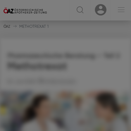
☰
USER
USER
METHOTREXAT 1
Pharmazeutische Beratung – Teil 2
Methotrexat
02. Juni 2025
Artikel drucken