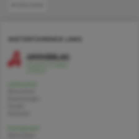
#FORSCHUNG
WEITERFÜHRENDE LINKS
Leflunomid
Alternativen
Anwendungen
Handel
Sicherheit
Pantoprazol
Alternativen