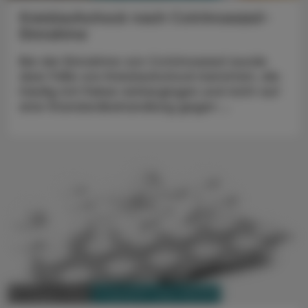
Kreislaufschock nach Cotrimoxazol-
Einnahme
Bei der Einnahme von Cotrimoxazol wurde
über Fälle von Kreis­lauf­schock berichtet, die
häufig mit Fieber einher­gingen und nicht auf
eine Standardbehandlung gegen ...
PHARMAZIE, TARA, MEDIZIN
01. August 2025