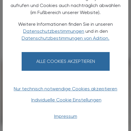
Österreich auf den Markt
aufrufen und Cookies auch nachträglich abwählen
(im Fußbereich unserer Website).
Roche (SIX: RO, ROG; OTCQX: RHHBY) gab
heute bekannt, dass ihre Accu-Chek®
Weitere Informationen finden Sie in unseren
SmartGuide Lösung für die kontinuierliche
Datenschutzbestimmungen
und in den
Glukosemessung (CGM) jetzt in Österreich
Datenschutzbestimmungen von Adition.
verfügbar ist.
ALLE COOKIES AKZEPTIEREN
Nur technisch notwendige Cookies akzeptieren
Individuelle Cookie Einstellungen
Impressum
PHARMAZIE, TARA, MEDIZIN
13. August 2025