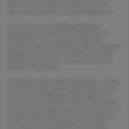
Lilly von vielversprechenden Ergebnissen mit einer
eigenen oralen Alternative zu solchen Medikamenten.
"Fast zwei Jahre nach der Meldung erfolgreicher
Ergebnisse einer Phase-III-Studie (Wirksamkeit und
Verträglichkeit; Anm.) seiner oralen Version des
injizierbaren Adipositasmedikaments 'Wegovy' (Wirkstoff
Semaglutid; Anm.) hat Novo Nordisk bei der FDA die
Marktzulassung beantragt", verlautbarte jetzt der US-
Infodienst "Fierce Pharma".
Ursprünglich war dieser Schritt früher geplant. „Als Novo
Nordisk im Mai 2023 berichtete, dass Patienten, die die
höchste Dosis (50 Milligramm/Tag) Semaglutid oral
einnahmen, nach 64 Wochen 15 Prozent ihres Gewichts
verloren hatten, kündigte das dänische Unternehmen an,
bis Ende desselben Jahres die Zulassung beantragen zu
wollen“, heißt es in der Mitteilung. Doch zunächst