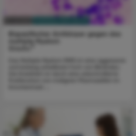
PHARMAZIE, TARA, MEDIZIN
15. Juli 2024
Bispezifischer Antikörper gegen das
multiple Myelom
®
Elrexfio
Das Multiple Myelom (MM) ist eine aggressive
und bislang unheilbare Form von Blutkrebs.
Die Krankheit ist durch eine unkontrollierte
Proliferation von malignen Plasmazellen im
Knochenmark ...