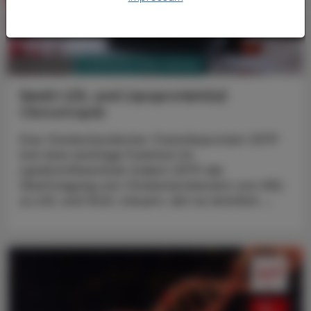
PHARMAZIE, TARA, MEDIZIN
14. Juli 2025
Senkt LDL und Lipoprotein(a)
Obicetrapib
Das Cholesterolester-Transferprotein CETP
hat eine wichtige Funktion im
Lipidstoffwechsel: Indem CETP die
Übertragung von Cholesterolestern von HDL
zu LDL und VLDL steuert, übt es letztlich ...