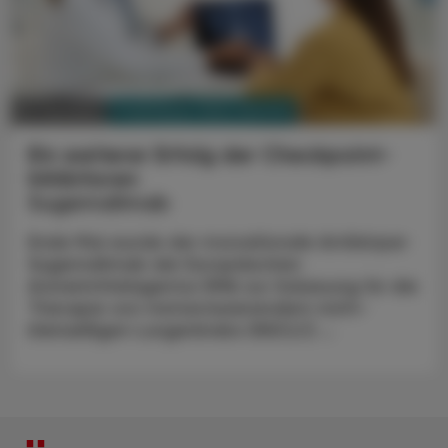
PHARMAZIE, TARA, MEDIZIN
01. Juli 2024
Ein weiterer Erfolg der Checkpoint-
Inhibitoren
Sugemalimab
Ende Mai wurde der monoklonale Antikörper
Sugemalimab der Europäischen
Arzneimittelagentur EMA zur Zulassung für die
Therapie von metastasierendem nicht-
kleinzelligen Lungenkrebs (NSCLC) ...