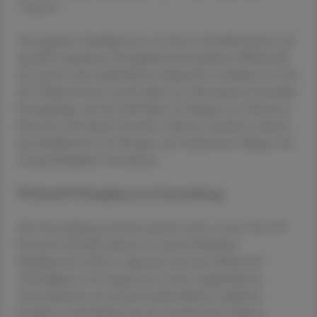
"Science".
Das geplante Medikament von Novo Nordisk basiert auf
speziell verpacktem Semaglutid, dem gleichen Wirkstoff,
der auch in den injizierbaren Präparaten enthalten ist. Für
die Tablettenform wurde daher ein Absorptionsverstärker
hinzugefügt, um die Aufnahme im Magen zu verbessern.
Personen, die damit Gewicht verlieren möchten, müssen
das Medikament am Morgen auf nüchternen Magen mit
wenig Flüssigkeit einnehmen.
Wirkstoff Orforglipron in Entwicklung
Die Entwicklung schreitet jedoch weiter voran. Der US-
Konzern Eli Lilly arbeitet an einem ähnlichen
Medikament (GLP-1-Agonist) mit dem Wirkstoff
Orforglipron. Im Gegensatz zu den vergleichbaren
Arzneimitteln zur einmal wöchentlichen Injektion
handelt es sich hierbei um ein synthetisches, kleines