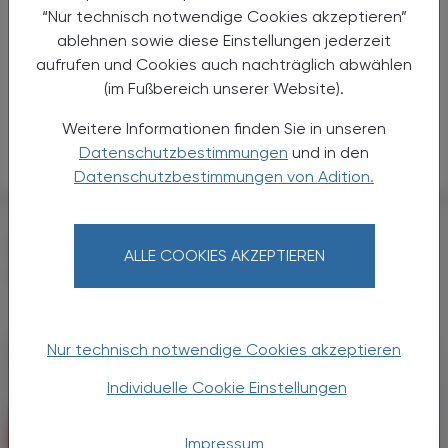
“Nur technisch notwendige Cookies akzeptieren”
Semaglutid
ablehnen sowie diese Einstellungen jederzeit
Alternativen
aufrufen und Cookies auch nachträglich abwählen
Anwendungen
(im Fußbereich unserer Website).
Handel
Weitere Informationen finden Sie in unseren
Sicherheit
Datenschutzbestimmungen
und in den
Datenschutzbestimmungen von Adition.
DAS KÖNNTE SIE AUCH
ALLE COOKIES AKZEPTIEREN
INTERESSIEREN
Nur technisch notwendige Cookies akzeptieren
Individuelle Cookie Einstellungen
Impressum