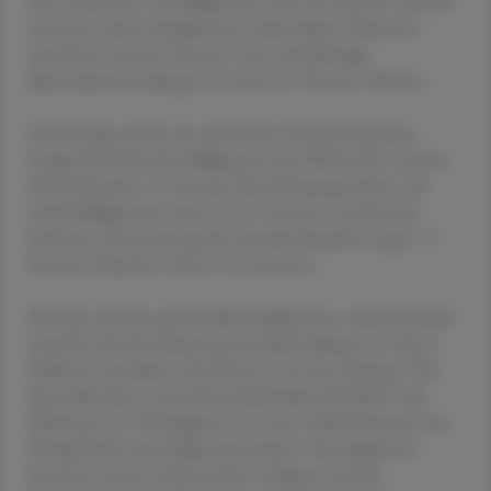
drei, zwölf bzw. 36 Milligramm oder ein Placebo. Bei den
mit dem echten Medikament behandelten Patienten
erreichten rund 65 Prozent eine mittelfristige
Blutzuckereinstellung von unter 6,5 Prozent HbA1c.
Gleichzeitig wurde eine deutliche Gewichtsabnahme
festgestellt: Mit drei Milligramm des Wirkstoffs verloren
die Probanden 4,7 Prozent ihres Körpergewichts, mit
zwölf Milligramm waren es 6,1 Prozent, und bei der
höchsten Dosis betrug die Gewichtsabnahme sogar 7,9
Prozent (Placebo: minus 1,6 Prozent).
Eli Lilly wird das potenzielle Medikament wahrscheinlich
zunächst für die Zulassung zur Behandlung von Typ-2-
Diabetes anmelden. Doch das ist erst der Anfang. "Der
Hersteller lässt in der Phase-III-Studie ATTAIN-1 die
Wirkung von Orforglipron an etwa 3.000 Patienten mit
Übergewicht und Adipositas prüfen. Die Ergebnisse
könnten noch in diesem Jahr vorliegen und die