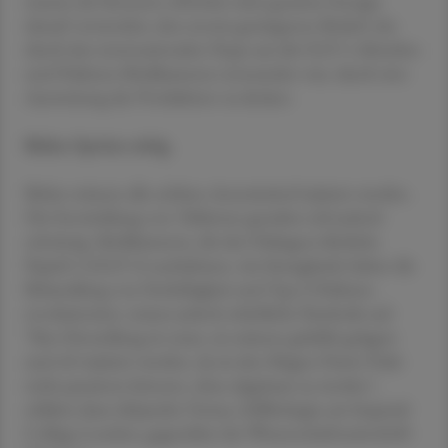
musste der Konzern offenbar seine gesamte Energie
darauf verwenden, den enorm gestiegenen Bedarf, der
durch den internationalen Hype um die GLP-1-Abnehm-
und Diabetes-Medikamente entstanden war, durch eine
Ausweitung der Produktion zu decken.
Bisher Spritze nötig
Bisher müssen alle solchen Arzneimittel injiziert werden.
Die Entwicklung von Tabletten gestaltet sich jedoch
schwierig. Medikamente, die das Glukagon-ähnliche
Peptid 1 (GLP-1) nachahmen, wie Semaglutid, haben die
Behandlung von Fettleibigkeit und Typ-2-Diabetes
revolutioniert, weisen jedoch erhebliche Nachteile auf.
"Ihre Herstellung ist teuer, sie müssen gekühlt gelagert
und oft injiziert werden, da sie den Magen-Darm-Trakt
nicht passieren können, ohne abgebaut zu werden",
erklärte dazu Alejandra Tomas, Zellbiologin am Imperial
College London, gegenüber der Wissenschaftszeitschrift