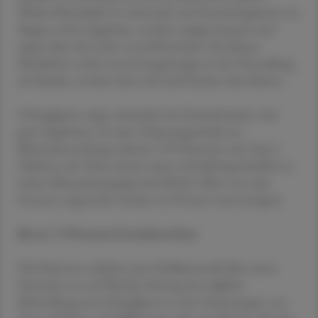
Wirkstoffmolekül. Es wird nicht wie Proteinfragmente im
Magen sofort abgebaut, sondern aufgenommen und
später über die Leber verstoffwechselt. Ein kleines
Molekül ist nicht nur kostengünstiger in der Herstellung
als Peptide, sondern lässt sich auch leichter absorbieren.
Orforglipron zeigt zumindest bei Zuckerkranken sehr
gute Ergebnisse. In einer Zulassungsstudie zur
Blutzuckersenkung nahmen 559 Patienten mit Typ-2-
Diabetes teil. Diese wiesen einen mittelfristig deutlich zu
hohen Blutzuckerspiegel auf (HbA1c-Wert von acht
Prozent; angestrebt werden 6,5 Prozent und weniger).
Bis zu 7,9 Prozent Gewichtsverlust
Die Patienten erhielten per Zufallsauswahl über einen
Zeitraum von 40 Wochen hinweg eine tägliche
Behandlung mit Orforglipron in den Dosierungen von