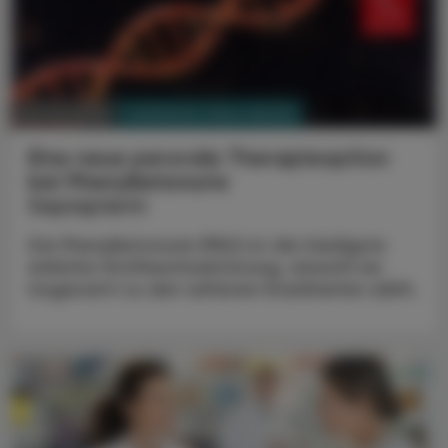
PHARMAZIE, TARA, MEDIZIN
02. Juni 2025
Eine neue perorale Therapieoption
bei Phenylketonurie
Sepiapterin
Die Phenylketonurie (PKU) ist die häufigste
erbliche Stoffwechselstörung, obwohl sie
insgesamt zu den seltenen Krankheiten zählt.