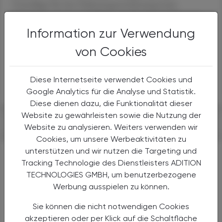
Grundlage für eine Zulassungserweiterung (zum
Abnehmen; Anm.) schaffen", schrieb dazu am Dienstag
das Deutsche Ärzteblatt. Auch andere internationale
Information zur Verwendung
Pharmakonzerne wollen möglichst schnell zu ähnlichen
von Cookies
Arzneimitteln kommen.
APA
Diese Internetseite verwendet Cookies und
Google Analytics für die Analyse und Statistik.
Diese dienen dazu, die Funktionalität dieser
#WIRKSTOFFE
#FORSCHUNG
Website zu gewährleisten sowie die Nutzung der
Website zu analysieren. Weiters verwenden wir
Cookies, um unsere Werbeaktivitäten zu
unterstützen und wir nutzen die Targeting und
Tracking Technologie des Dienstleisters ADITION
WEITERFÜHRENDE LINKS
TECHNOLOGIES GMBH, um benutzerbezogene
Werbung ausspielen zu können.
Sie können die nicht notwendigen Cookies
akzeptieren oder per Klick auf die Schaltfläche