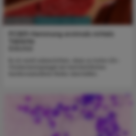
PHARMAZIE, TARA, MEDIZIN
05. Mai 2025
PCSK9-Hemmung erstmals mittels
Tablette
Enlicitid
Es ist wohl unbestritten, dass zu hohe LDL-
Cholesterinspiegel ein beträchtliches
kardiovaskuläres Risiko darstellen.