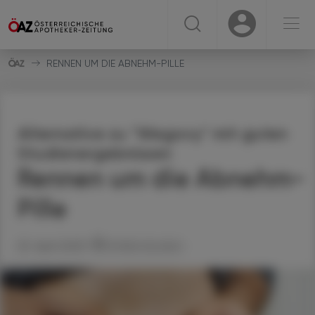
☰
USER
USER
RENNEN UM DIE ABNEHM-PILLE
Alternative zu "Wegovy" mit guten
Studienergebnissen
Rennen um die Abnehm-
Pille
25. April 2025
Artikel drucken