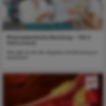
PHARMAZIE, TARA, MEDIZIN
02. Juni 2025
Pharmazeutische Beratung – Teil 2
Methotrexat
Was gilt es bei der Abgabe und Beratung zu
beachten?