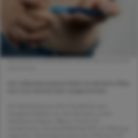
Alternativen zur Abnehmspritze sind auf dem Vormarsch ©
Shutterstock
Der milliardenschwere Markt für Abnehm-Pillen
hat noch einmal Fahrt aufgenommen.
Der dänische Konzern Novo Nordisk hat seine
Semaglutid-Tabletten als orale Alternative zu dem
injizierbaren Präparat „Wegovy“ bei der US-
amerikanischen Arzneimittelbehörde FDA zur Zulassung
eingereicht. Gleichzeitig berichtete der US-Konzern Eli