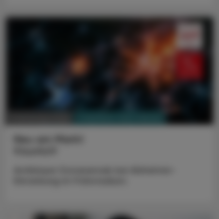
PHARMAZIE, TARA, MEDIZIN
17. November 2025
Neu am Markt
Kisunla®
Antikörper Donanemab bei Alzheimer-
Erkrankung im Frühstadium.