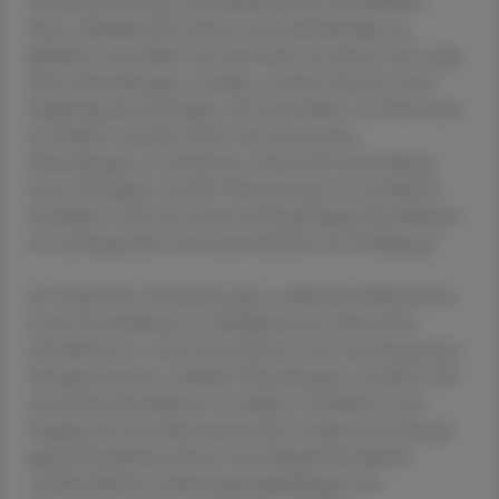
Alexander Herzog, Generalsekretär der PHARMIG,
dazu: „Medikamente leisten wertvolle Beiträge zur
globalen Gesundheit. Sie sind nicht nur dazu in der Lage,
akute Erkrankungen zu heilen, sondern können auch
langfristig dazu beitragen, die Gesundheit von Menschen
zu erhalten und das Leben mit chronischen
Erkrankungen zu erleichtern. Durch die Entwicklung
neuer Therapien und die Verbesserung von bewährten
Produkten steht uns heute im Kampf gegen Krankheiten
ein umfangreicher Arzneimittelschatz zur Verfügung.“
Im Verlauf der Geschichte gab es zahlreiche Meilensteine
in der Entwicklung von Medikamenten. Besonders
erfreulich ist es, wenn Fortschritte in der Forschung dazu
beitragen können, tödliche Erkrankungen zu heilen oder
chronische Krankheiten zu mildern. Einblicke in das
Engagement der pharmazeutischen Industrie im Kampf
gegen Krankheiten bieten zum Beispiel die jährlich
veröffentlichten Zulassungsempfehlungen der