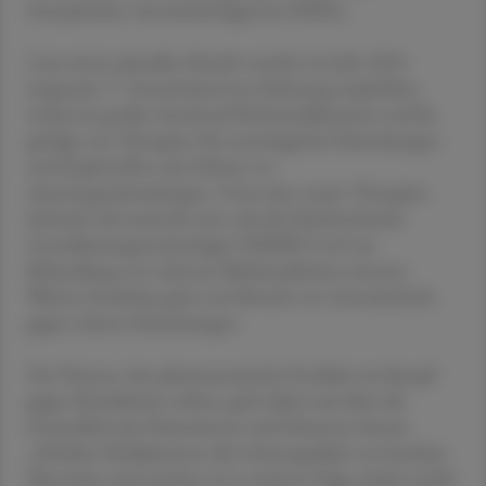
Europäischen Arzneimittelagentur (EMA).
Laut einem aktuellen Bericht wurden im Jahr 2023
insgesamt 77 Arzneimittel zur Zulassung empfohlen,
wobei ein großer Anteil auf Krebsmedikamente entfiel,
gefolgt von Therapien für neurologische Erkrankungen
und Impfstoffen zum Schutz vor
Atemwegserkrankungen. Unter den neuen Therapien
befindet sich auch die erste, die die bahnbrechende
Geneditierungstechnologie CRISPR/Cas9 zur
Behandlung von seltenen Blutkrankheiten einsetzt.
Weitere Zuwächse gab es im Bereich von Arzneimitteln
gegen seltene Erkrankungen.
Der Nutzen, den pharmazeutische Produkte im Kampf
gegen Krankheiten stiften, geht dabei weit über die
Gesundheit der Patientinnen und Patienten hinaus.
„Erhöhen Medikamente die Lebensqualität von kranken
Menschen und machen sie in weiterer Folge wieder mobil