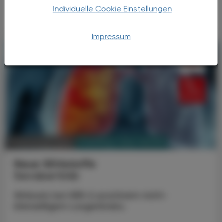
Augenerkrankungen beitragen – und dass ...
Individuelle Cookie Einstellungen
Impressum
PHARMAZIE, TARA, MEDIZIN
17. November 2025
Neue Wirkstoffe
Sevabertinib
Wirksam bei HER-2-positivem nicht-
kleinzelligem Lungenkrebs.