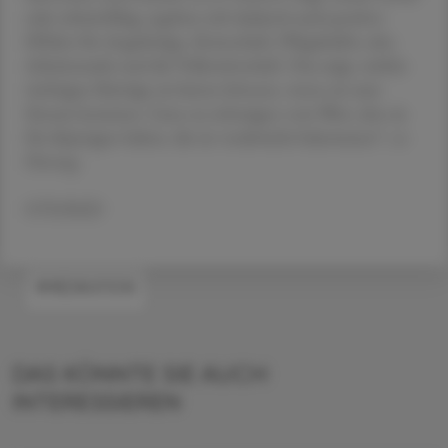
oder arbeitsfähig, ergeben sich dadurch auch positive
Effekte für Angehörige, Ärzteschaft, Pflegekräfte, den
Arbeitsmarkt und die Volkswirtschaft. Das zeigt, welche
wichtigen Beiträge sie leisten können, wenn sie zum
Einsatz kommen. Ganz zu schweigen vom Wert, den sie
für diejenigen haben, die sie verabreicht bekommen“, so
Herzog.
OTS/RED
#MEDIKATION
DAS KÖNNTE SIE AUCH
INTERESSIEREN