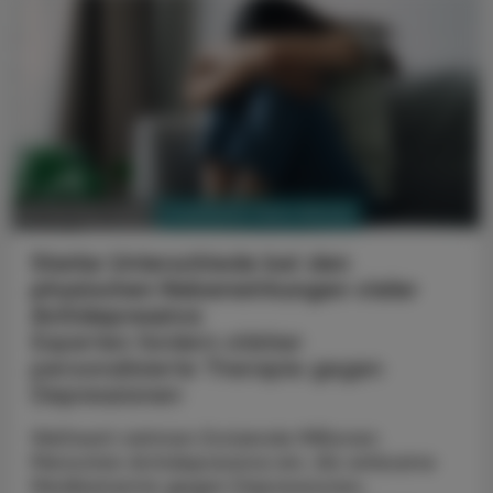
PHARMAZIE, TARA, MEDIZIN
29. Oktober 2025
Starke Unterschiede bei den
physischen Nebenwirkungen vieler
Antidepressiva
Experten fordern stärker
personalisierte Therapie gegen
Depressionen
Weltweit nehmen Dutzende Millionen
Menschen Antidepressiva ein. Als wirksame
Medikamente gegen Depressionen,