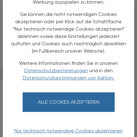
Werbung ausspielen zu können.
Sie können die nicht notwendigen Cookies
akzeptieren oder per Klick auf die Schaltfläche
“Nur technisch notwendige Cookies akzeptieren”
ablehnen sowie diese Einstellungen jederzeit
aufrufen und Cookies auch nachträglich abwählen
(im Fußbereich unserer Website).
Weitere Informationen finden Sie in unseren
Datenschutzbestimmungen
und in den
PHARMAZIE, TARA, MEDIZIN
02. Juli 2026
Datenschutzbestimmungen von Adition.
NSAR als Schutz
Entzündungen sind ein zentraler
Risikofaktor fürs Auge
ALLE COOKIES AKZEPTIEREN
Neue Studiendaten aus Taiwan und China
liefern starke Hinweise darauf, dass
systemische Entzündungen maßgeblich zur
Nur technisch notwendige Cookies akzeptieren
Entstehung altersassoziierter