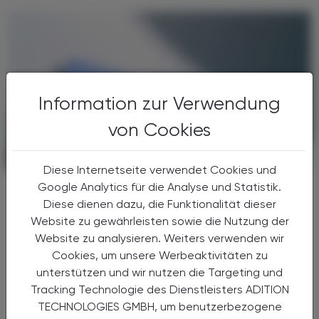
Information zur Verwendung
von Cookies
PHARMAZIE, TARA, MEDIZIN
04. Juli 2026
Diese Internetseite verwendet Cookies und
Signaltransduktion
Google Analytics für die Analyse und Statistik.
GLP‑1‑Agonisten modulieren
Diese dienen dazu, die Funktionalität dieser
Suchtkreise
Website zu gewährleisten sowie die Nutzung der
Website zu analysieren. Weiters verwenden wir
Eine neue Nature-Studie zeigt, dass GLP‑1-
Cookies, um unsere Werbeaktivitäten zu
Rezeptoragonisten wie Semaglutid tief in die
unterstützen und wir nutzen die Targeting und
neuronale Belohnungsverarbeitung
Tracking Technologie des Dienstleisters ADITION
eingreifen.
TECHNOLOGIES GMBH, um benutzerbezogene