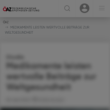
☰
USER
USER
MEDIKAMENTE LEISTEN WERTVOLLE BEITRÄGE ZUR
WELTGESUNDHEIT
Studie
Medikamente leisten
wertvolle Beiträge zur
Weltgesundheit
08. April 2024
Artikel drucken