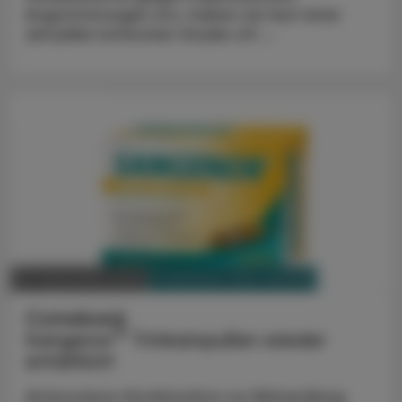
Angststörungen etc. haben sie laut einer
aktuellen britischen Studie oft ...
ADVERTORIAL
PHARMAZIE, TARA, MEDIZIN
23. September 2025
Comeback
®
Sangenor
Trinkampullen wieder
erhältlich!
Aminosäure-Kombination zur Behandlung