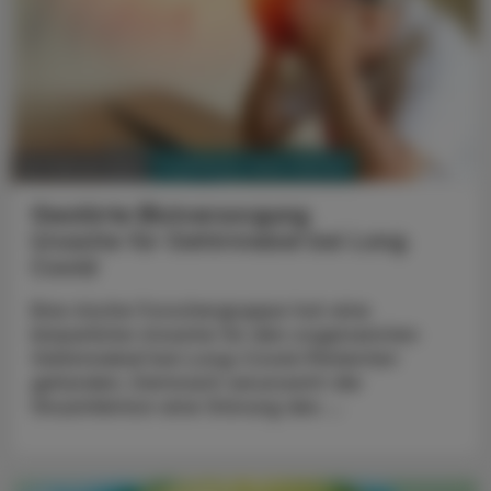
PHARMAZIE, TARA, MEDIZIN
26. Februar 2024
Gestörte Blutversorgung
Ursache für Gehirnnebel bei Long
Covid
Eine irische Forschergruppe hat eine
körperliche Ursache für den sogenannten
Gehirnnebel bei Long-Covid-Patienten
gefunden. Demnach verursacht die
Virusinfektion eine Störung des ...