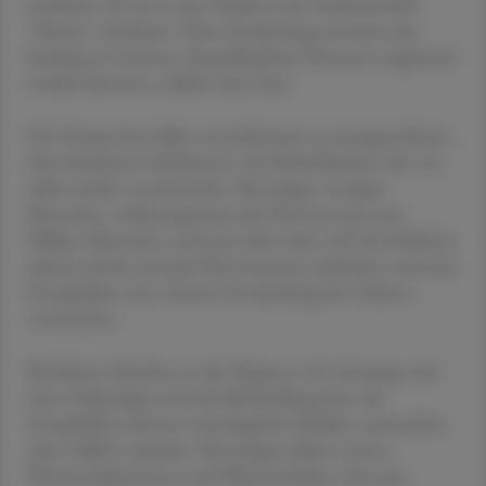
entdeckt, wie sie in einer Studie in der Fachzeitschrift
"Nature" mitteilten. Diese Entdeckung erweitert den
Katalog an Gentests, die gefährdeten Personen angeboten
werden könnten, erklärte das Chuv.
Das Herpesvirus führt normalerweise zu unangenehmen,
aber harmlosen Infektionen wie Fieberbläschen, die von
selbst wieder verschwinden. Bei einigen wenigen
Menschen, schätzungsweise drei Personen pro eine
Million Menschen sowie pro Jahr, kann sich die Infektion
jedoch auf das zentrale Nervensystem ausbreiten und eine
Enzephalitis, eine schwere Entzündung des Gehirns,
verursachen.
Bei kleinen Kindern ist die Diagnose oft schwierig, und
ohne frühzeitige antivirale Behandlung kann die
Enzephalitis schwere neurologische Schäden verursachen
oder tödlich verlaufen. Seit einigen Jahren wissen
Wissenschafterinnen und Wissenschafter, dass eine