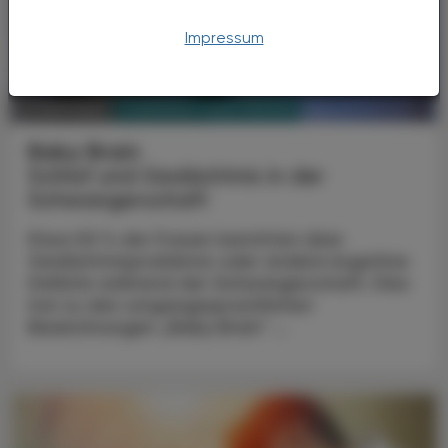
Impressum
PHARMAZIE, TARA, MEDIZIN
15. April 2024
Baby Brain
Schlaf und Gedächtnis in der
Schwangerschaft
Etwa 50 % der Frauen berichten über
Gedächtnisprobleme oder andere kognitive
Defizite während der Schwangerschaft. Dies
hat zu den umgangssprachlichen
Bezeichnungen „Baby Brain“ ...