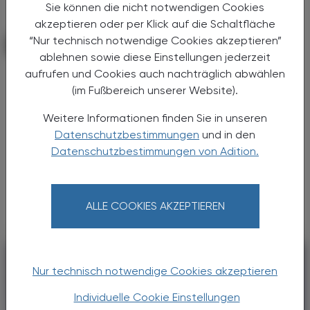
Sie können die nicht notwendigen Cookies
akzeptieren oder per Klick auf die Schaltfläche
“Nur technisch notwendige Cookies akzeptieren”
PHARMAZIE, TARA, MEDIZIN
27. September 2024
ablehnen sowie diese Einstellungen jederzeit
Demenzerkrankungen
aufrufen und Cookies auch nachträglich abwählen
Möglicher Schutz durch Zoster-
(im Fußbereich unserer Website).
Impfung
Weitere Informationen finden Sie in unseren
Zwei aktuelle Studien deuten darauf hin,
Datenschutzbestimmungen
und in den
dass die Varicella-Zoster-Impfung nicht nur
Datenschutzbestimmungen von Adition.
vor Gürtelrose schützt, sondern auch vor
Schäden im Gehirn. Die Studienergebnisse
wurden auf der ...
ALLE COOKIES AKZEPTIEREN
Nur technisch notwendige Cookies akzeptieren
Individuelle Cookie Einstellungen