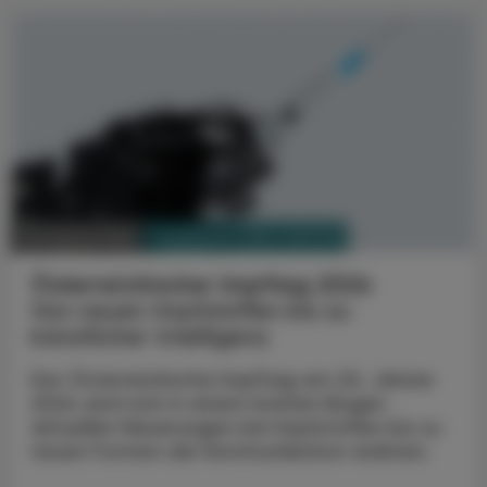
PHARMAZIE, TARA, MEDIZIN
09. Jänner 2024
Österreichischer Impftag 2024
Von neuen Impfstoffen bis zu
künstlicher Intelligenz
Der Österreichische Impftag am 20. Jänner
2024 wird sich in einem breiten Bogen
aktuellen Neuerungen bei Impfstoffen bis zu
neuen Formen der Kommunikation widmen.