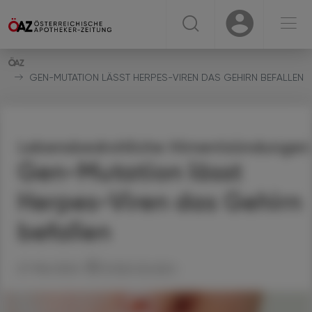
☰
USER
USER
GEN-MUTATION LÄSST HERPES-VIREN DAS GEHIRN BEFALLEN
Lebensbedrohliche Hirnentzündungen
Gen-Mutation lässt
Herpes-Viren das Gehirn
befallen
27. Mai 2024
Artikel drucken