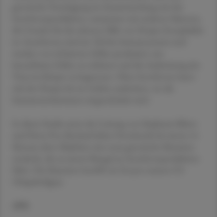
genetische Veranlagung im Zusammenhang mit der
Interferonproduktion, zusammen mit anderen Faktoren,
die Ursache für die seltenen Fälle von Herpes-Enzephalitis
ist. Interferone sind ein Teil des Immunsystems und
werden von infizierten Zellen produziert, um
benachbarte Zellen zu schützen und die Ausbreitung des
Virus im Körper zu begrenzen. Ohne Interferone kann
sich der Herpes bis ins Gehirn ausbreiten, wo die
Immunmechanismen eingeschränkt sind.
In dieser Studie unter der Leitung von Stéphanie Bibert
und Pierre-Yves Bochud haben Forschende bei einem 14
Monate alten Mädchen eine neue genetische Mutation
entdeckt, die zu einem Mangel an Interferonproduktion
führt. Die Mutation betrifft ein Enzym namens E3-
Ubiquitinligase.
APA