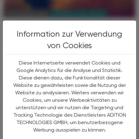
PHARMAZIE, TARA, MEDIZIN
02. Dezember 2024
Studie der MedUni Wien
Information zur Verwendung
Chronische Hepatitis-D-Infektion
bleibt oft unerkannt
von Cookies
Dass die seltene, jedoch gefährliche Infektion
mit dem Hepatitis-D-Virus oft unerkannt
Diese Internetseite verwendet Cookies und
bleibt, hat nun in einer Studie der MedUni
Google Analytics für die Analyse und Statistik.
Wien gezeigt werden können.
Diese dienen dazu, die Funktionalität dieser
Website zu gewährleisten sowie die Nutzung der
Website zu analysieren. Weiters verwenden wir
Cookies, um unsere Werbeaktivitäten zu
unterstützen und wir nutzen die Targeting und
Tracking Technologie des Dienstleisters ADITION
TECHNOLOGIES GMBH, um benutzerbezogene
Werbung ausspielen zu können.