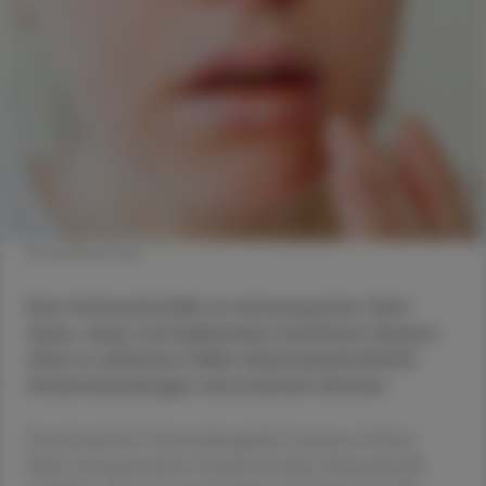
© shutterstock
Eine Schwachstelle im Immunsystem führt
dazu, dass normalerweise harmlose Herpes-
Viren in seltenen Fällen lebensbedrohliche
Hirnentzündungen verursachen können.
Forschende des Universitätsspitals Lausanne (Chuv)
haben eine genetische Ursache für diese Schwachstelle