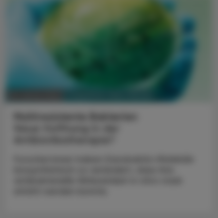
PHARMAZIE, TARA, MEDIZIN
18. Jänner 2024
Multiresistente Bakterien
Neue Hoffnung in der
Antibiotikatherapie?
Forscher:innen haben Darobaktin-Moleküle
biosynthetisch so verändert, dass ihre
antibakterielle Wirksamkeit in vitro stark
erhöht werden konnte.