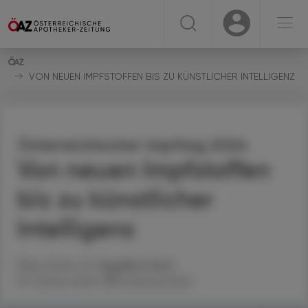
☰
USER
USER
VON NEUEN IMPFSTOFFEN BIS ZU KÜNSTLICHER INTELLIGENZ
Österreichischer Impftag 2024
Von neuen Impfstoffen
bis zu künstlicher
Intelligenz
Mag. pharm. Dr.
Angelika
Chlud
09. Jänner 2024
Artikel drucken