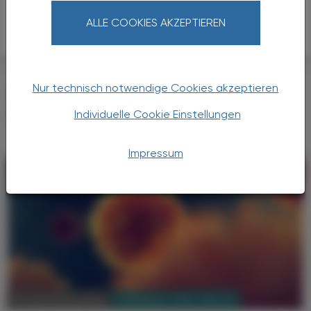
Sicherheit
ALLE COOKIES AKZEPTIEREN
Protein C (human)
Nur technisch notwendige Cookies akzeptieren
DAS KÖNNTE SIE AUCH
INTERESSIEREN
Individuelle Cookie Einstellungen
Impressum
PHARMAZIE, TARA, MEDIZIN
02. Dezember 2024