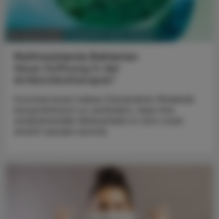
PHARMAZIE, TARA, MEDIZIN
18. Jänner 2024
Multiresistente Bakterien
Neue Hoffnung in der
Antibiotikatherapie?
Forscher:innen haben Darobaktin-Moleküle
biosynthetisch so verändert, dass ihre
antibakterielle Wirksamkeit in vitro stark
erhöht werden konnte.