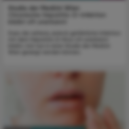
Studie der MedUni Wien
Chronische Hepatitis-D-Infektion
bleibt oft unerkannt
Dass die seltene, jedoch gefährliche Infektion
mit dem Hepatitis-D-Virus oft unerkannt
bleibt, hat nun in einer Studie der MedUni
Wien gezeigt werden können.