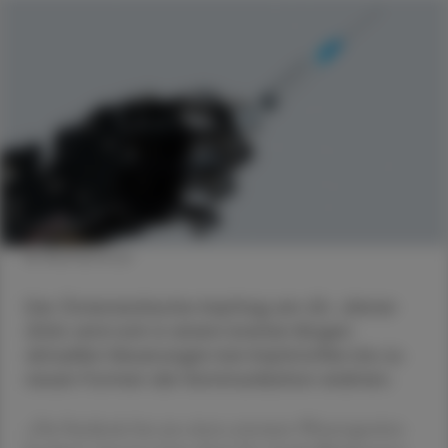
© Shutterstock
Der Österreichische Impftag am 20. Jänner
2024 wird sich in einem breiten Bogen
aktuellen Neuerungen bei Impfstoffen bis zu
neuen Formen der Kommunikation widmen.
„Die Pandemie hat uns einen extremen Wissensgewinn