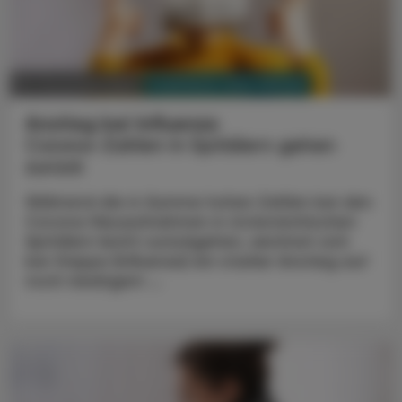
PHARMAZIE, TARA, MEDIZIN
20. Dezember 2023
Anstieg bei Influenza
Corona-Zahlen in Spitälern gehen
zurück
Während die in Summe hohen Zahlen bei den
Corona-Neuaufnahmen in österreichischen
Spitälern leicht zurückgehen, zeichnet sich
bei Grippe (Influenza) ein starker Anstieg auf
noch niedrigem ...