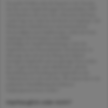
Ein großes Problem sieht die Expertin in der Tatsache,
dass die neuen Impfstoffe gegen Pneumokokken, RSV
und Gürtelrose sehr teuer sind: „Prävention darf keine
soziale Frage sein. Jeder hat das Recht zur Impfung“, hob
Wiedermann-Schmidt hervor und unterstrich die
Notwendigkeit neuer Impfkonzepte, welche die Gratis-
Impfungen für Erwachsene einschließt.
Ihr Kollege Dr. Rudolf Schmitzberger, Leiter des
Impfreferates der Österreichischen Ärztekammer, ist
überzeugt, dass sich mit der Menge der dadurch
benötigten Impfstoffe auch ein günstiger Preis erzielen
lässt. Er gab sich aber auch selbstkritisch: „Bei der
Beschaffung und Verteilung der Impfstoffe in den
Ordinationen ist Luft nach oben. Wir müssen hier in der
praktischen Durchführung des Influenza-
Impfprogramms besser werden.“
Impftauglich oder nicht?