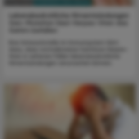
PHARMAZIE, TARA, MEDIZIN
27. Mai 2024
Lebensbedrohliche Hirnentzündungen
Gen-Mutation lässt Herpes-Viren das
Gehirn befallen
Eine Schwachstelle im Immunsystem führt
dazu, dass normalerweise harmlose Herpes-
Viren in seltenen Fällen lebensbedrohliche
Hirnentzündungen verursachen können.