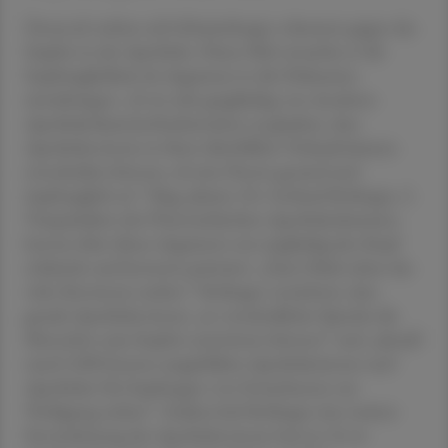
Dennoch wehrte sich Schmitzberger vehement gegen das
Impfen in der Apotheke. Dieses Mal versuchte er die
Impftauglichkeit als Argument in die Diskussion
einzubringen: „Es ist sehr gutgläubig von einzelnen
Apothekerkammerfunktionären zu glauben, dass
Apotheker:innen in ihren überfüllten Verkaufsräumen
entscheiden können, ob eine Person gesund und
impftauglich sei.“ Mag. pharm. Dr. Gerhard Kobinger, 2.
Vizepräsident der Österreichischen Apothekerkammer,
konnte über dieses Argument nur ungläubig den Kopf
schütteln und konterte pointiert: „Zum Glück sehen das
viele Ärzt:innen anders.“ Kobinger versicherte, dass
gerade Apotheker:innen „in verständlicher Sprache die
Menschen zum Impfen motivieren können“ und „aktuell
rund 2.000 bestens ausgebildete Apothekerinnen und
Apotheker für Impfungen von Erwachsenen zur
Verfügung stehen“. Zudem hob Kobinger eine weitere
Serviceleistung der Apotheker:innen hervor: Es ist