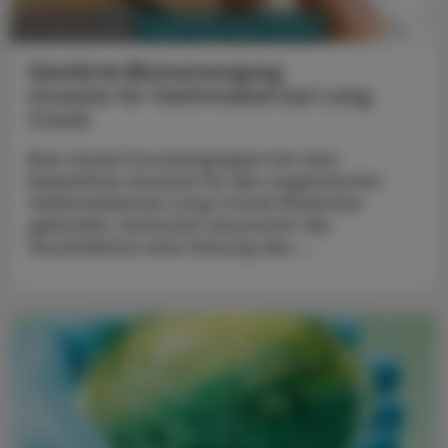
PHARMAZIE, TARA, MEDIZIN
26. Februar 2024
Gestörte Blutversorgung
Ursache für Gehirnnebel bei Long
Covid
Eine irische Forschergruppe hat eine
körperliche Ursache für den sogenannten
Gehirnnebel bei Long-Covid-Patienten
gefunden. Demnach verursacht die
Virusinfektion eine Störung des ...