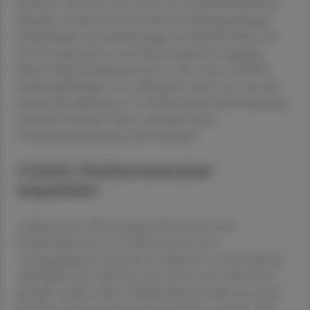
beschert“, betonte Univ.-Prof. Dr. Ursula Wiedermann-
Schmidt, Leiterin des Zentrums für Pathophysiologie,
Infektiologie und Immunologie der MedUni Wien, bei
der Pressekonferenz zum Österreichischen Impftag.
Dieser Erkenntnisgewinn floss in die neuen COVID-
Impfempfehlungen ein: „Wir gehen davon aus, dass die
gesamte Bevölkerung 3–4 Viruskontakte durch Impfung
und/oder Infektion hatte und daher keine
Grundimmunisierung mehr benötigt.“
COVID: Plattformwechsel
empfohlen
„Idealerweise sollten gesunde Menschen einen
Mindestabstand von 12 Monaten zu einer
vorangegangener Exposition einhalten“, so die Expertin.
„Risikopersonen können auch schon nach 4 Monaten
geimpft werden, dieser Mindestabstand sollte aber auch
bei diesen Personen nicht unterschritten werden.“ Der