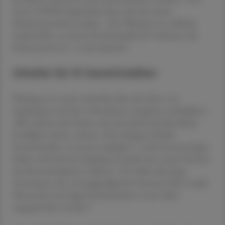
beste COVID-Impfschutz lässt sich mit einem
Plattformwechsel erzielen. „Der Wechsel von mRNA-
Impfstoffen zu einem Proteinimpfstoff verbessert die
Immunantwort“, so die Expertin.
Inhalte für KI bereitstellen
Wichtig sei es auch, weiterhin über den Sinn von
Impfungen und die vorhandenen Angebote aufzuklären.
„Wir müssen die Chance, die sich durch die künstliche
Intelligenz bietet, nützen. Die richtigen Inhalte
bereitzustellen, ist unsere Aufgabe“, so die Immunologin.
Daher wird sich der Impftag verstärkt den neuen Formen
der Kommunikation widmen. „Vor allem die junge
Generation, die vorrangig digital im Internet über soziale
Netzwerke und Apps kommuniziert, muss dabei
angesprochen werden.“