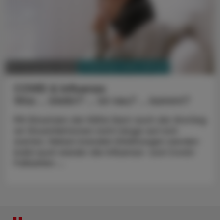
PHARMAZIE, TARA, MEDIZIN
28. November 2023
COVID & Influenza
Was ... bleibt? ... ist neu? ... kommt?
Mit Einsetzen der Kälte lässt auch der Anstieg
an Virusinfektionen nicht lange auf sich
warten. Neben banalen Erkältungen werden
bald auch wieder die Influenza- und Covid-
Fallzahlen ...