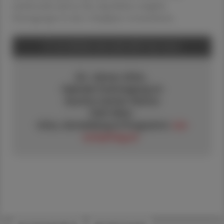
mittlerweile auch in den Apotheken möglich,
Eintragungen in den e-Impfpass vorzunehmen.
ÖSTERREICHISCHER IMPFTAG 2024
20. Jänner 2024,
Hybride Fachtagung im
Austria Center Vienna
1220 Wien
Infos, Anmeldung & Programm:
ww
w.impftag.at