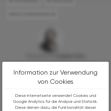
#CORONAVIRUS
#FORSCHUNG
#INFEKTIONSKRANKHEITEN
Mag. pharm. Dr.
Angelika
Chlud
Mag. pharm. Dr. Angelika Chlud ist als promovierte
Information zur Verwendung
Ethnomedizinerin und Pharmazeutin besonders an
den kulturellen und sozialen Aspekten von
von Cookies
Gesundheit und Krankheit interessiert. Seit ihren
Feldforschungsaufenthalten in Süd- und
Diese Internetseite verwendet Cookies und
Mittelamerika ist sie als Medizinredakteurin und
Google Analytics für die Analyse und Statistik.
Apothekerin tätig.
Diese dienen dazu, die Funktionalität dieser