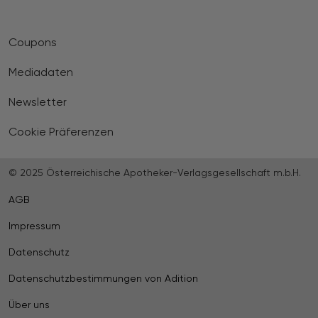
Coupons
Mediadaten
Newsletter
Cookie Präferenzen
© 2025 Österreichische Apotheker-Verlagsgesellschaft m.b.H.
AGB
Impressum
Datenschutz
Datenschutzbestimmungen von Adition
Über uns