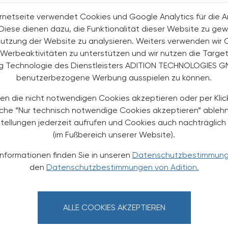
rnetseite verwendet Cookies und Google Analytics für die 
halte
. Diese dienen dazu, die Funktionalität dieser Website zu gew
t-Abonnent:innen
Nutzung der Website zu analysieren. Weiters verwenden wir 
 aktuellen Couponing-Aktionen
Werbeaktivitäten zu unterstützen und wir nutzen die Targe
 Apotheker-Zeitung informiert
ng Technologie des Dienstleisters ADITION TECHNOLOGIES G
men aus Pharmazie,
benutzerbezogene Werbung ausspielen zu können.
its- und Standespolitik.
en die nicht notwendigen Cookies akzeptieren oder per Klic
NEMENT BESTELLEN
äche “Nur technisch notwendige Cookies akzeptieren” ableh
stellungen jederzeit aufrufen und Cookies auch nachträglic
(im Fußbereich unserer Website).
. UST. zzgl. Versandkosten) für
gabe und Online
Informationen finden Sie in unseren
Datenschutzbestimmun
den
Datenschutzbestimmungen von Adition.
htline
und
Versand- und Zahlungsbedingung
Apotheker-Verlagsgesellschaft m.b.H.
ALLE COOKIES AKZEPTIEREN