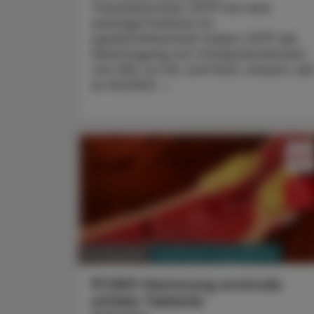
Transferprotein CETP hat eine
wichtige Funktion im
Lipidstoffwechsel: Indem CETP die
Übertragung von Cholesterolestern
von HDL zu LDL und VLDL steuert, üb
es letztlich ...
PHARMAZIE, TARA, MEDIZIN
05. Mai 2025
PCSK9-Hemmung erstmals
mittels Tablette