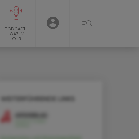
☰
USER
PODCAST -
ÖAZ IM
OHR
WEITERFÜHRENDE LINKS
Escherichia coli (Homöopathie)