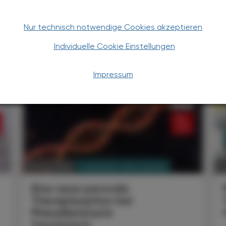
Nur technisch notwendige Cookies akzeptieren
Individuelle Cookie Einstellungen
TERESSIEREN
Impressum
PHARMAZIE, TARA, MEDIZIN
02. Juni 2025
02
Eine neue perorale
Therapieoption bei
Phenylketonurie
Sepiapterin