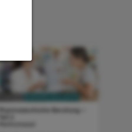
PHARMAZIE, TARA, MEDIZIN
. Juni 2025
Pharmazeutische Beratung –
Teil 2
Methotrexat