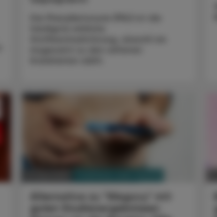
Die Phenylketonurie (PKU) ist die
häufigste erbliche
Stoffwechselstörung, obwohl sie
t
insgesamt zu den seltenen
Krankheiten zählt.
PHARMAZIE, TARA, MEDIZIN
25. April 2025
15
Alternative zu "Wegovy" mit
guten Studienergebnissen