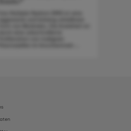
Elrexfio
Das Multiple Myelom (MM) ist eine
aggressive und bislang unheilbare
Form von Blutkrebs. Die Krankheit ist
durch eine unkontrollierte
Proliferation von malignen
Plasmazellen im Knochenmark ...
ns
aten