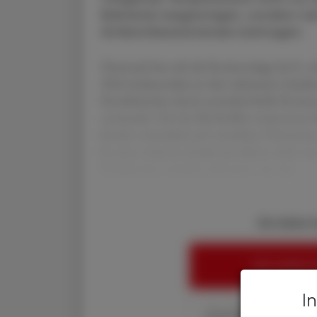
Bakterien begünstigen, sondern ve
Antibiotikaresistenzen beitragen.
Demnach hat sich die Resistenzlage bei E. 
2016 insbesondere in den wärmeren Ländern
Krankheitslast durch antimikrobielle Resis
verursacht. Der bei Methicillin-resistente
beruht vermutlich auf verstärkter Präventio
In einer weiteren Studie korrelierte nicht n
Temperatur, sondern auch jene von mu
Sie haben 
HIER ANMELD
I
Ihre Online-Vorteile: