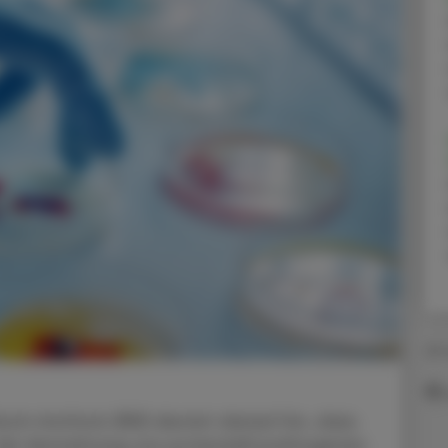
29.
ch-Instituts (RKI) deutet darauf hin, dass
die Vermehrung von potenziell pathogenen