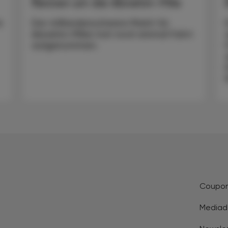
Rennen um die Abnehm-Pille
e
Der milliardenschwere Markt für
Abnehm-Pillen hat noch einmal Fahrt
aufgenommen.
Coupo
Mediad