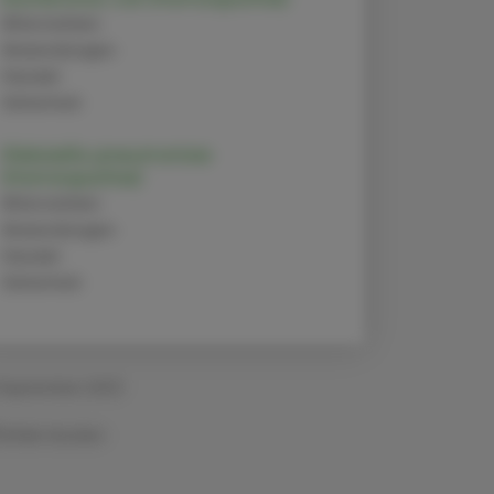
Alternativen
Anwendungen
Handel
Sicherheit
Klebsiella pneumoniae
(Homöopathie)
Alternativen
Anwendungen
Handel
Sicherheit
 September 2023
Artikel drucken