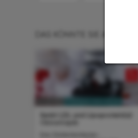
DAS KÖNNTE SIE AUCH IN
PHARMAZIE, TARA, MEDIZIN
14. Juli 2025
Senkt LDL und Lipoprotein(a)
Obicetrapib
Das Cholesterolester-