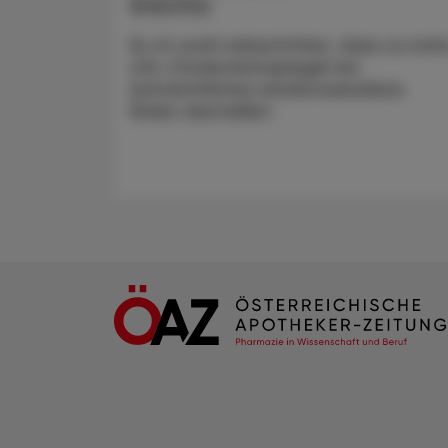
Enlicitid
Es ist wohl unbestritten, dass zu hoh
LDL-Cholesterinspiegel ein
beträchtliches kardiovaskuläres
Risiko darstellen.