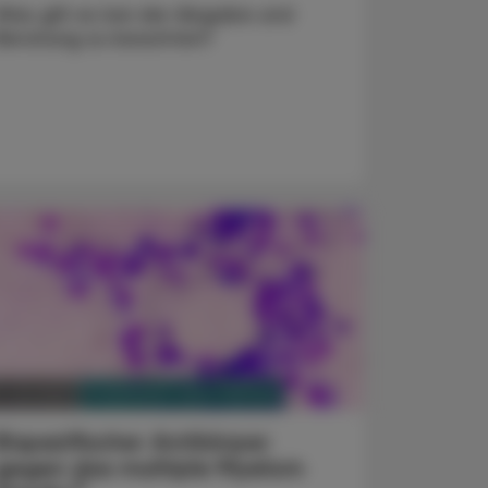
Was gilt es bei der Abgabe und
Beratung zu beachten?
PHARMAZIE, TARA, MEDIZIN
. Juli 2024
Bispezifischer Antikörper
gegen das multiple Myelom
®