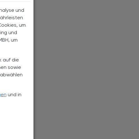
Analyse und
ährleisten
Cookies, um
ting und
MBH, um
k auf die
nen sowie
h abwählen
gen
und in