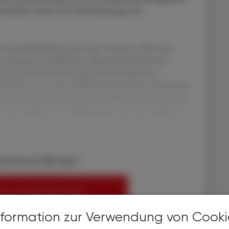
rmutlich auch zur Entstehung von
coli und Klebsiella pneumoniae zwischen 2000 und
 Europas verschlechtert. Rund zwei Drittel der
tenzen werden durch nosokomiale Infektionen
m Staphylococcus aureus (MRSA) beobachtete Rückgang
n in Krankenhäusern, nicht auf klimatischen Faktoren.
ur die Prävalenz von MRSA positiv mit der mittleren
bereits ein ÖAZ-Abo?
EN, UM WEITERZULESEN
nformation zur Verwendung von Cooki