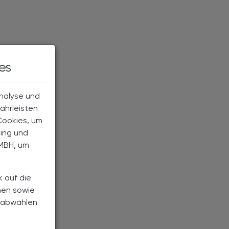
es
Analyse und
ährleisten
Cookies, um
ting und
MBH, um
k auf die
nen sowie
h abwählen