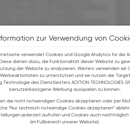
e Jahre später wurden E-Zigaretten in den USA
ale Aufmerksamkeit. Im Jahr 2009 führte die WHO die
ivery Systems) ein, um die verschiedenen
3
m Markt zusammenzufassen.
Die Funktionsweise dieser
e mit Nikotin angereicherte Flüssigkeit wird
 der/die Konsument:in das entstehende Aerosol
nformation zur Verwendung von Cooki
 Verbrennungsprozess, der bei herkömmlichen
 daher lange als gesündere Alternative angepriesen und
rnetseite verwendet Cookies und Google Analytics für die 
eigen zahlreiche Studien, dass diese vermeintlich
. Diese dienen dazu, die Funktionalität dieser Website zu gew
ößeren Schaden anrichtet als ursprünglich
Nutzung der Website zu analysieren. Weiters verwenden wir 
Werbeaktivitäten zu unterstützen und wir nutzen die Targe
ng Technologie des Dienstleisters ADITION TECHNOLOGIES G
pylenglykol oder Glycerin. Doch neben diesen
benutzerbezogene Werbung ausspielen zu können.
esundheitsschädliche Chemikalien und Schwermetalle
s bereits krebserregende Stoffe wie Formaldehyd,
en die nicht notwendigen Cookies akzeptieren oder per Klic
wiesen – sowie Schwermetalle wie Nickel, Zinn, Chrom
äche “Nur technisch notwendige Cookies akzeptieren” ableh
ie durch Oxidation von Nitrosaminen und
stellungen jederzeit aufrufen und Cookies auch nachträglic
heitsschädlich, kann oxidativen Stress verursachen, die
(im Fußbereich unserer Website).
4
er Lunge fördern.