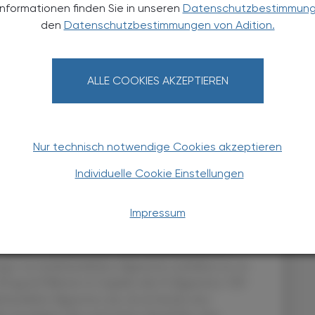
Informationen finden Sie in unseren
Datenschutzbestimmun
 mit einem gesundheitlichen Risiko behaftet, da die
den
Datenschutzbestimmungen von Adition.
unge selbst schädlich sind. In-vitro-Studien konnten
e Lebensfähigkeit humaner Bronchialepithelzellen
verwendeten Substanzen aus der
ALLE COOKIES AKZEPTIEREN
assen sind, bleibt die langfristige Wirkung der
 Inhalieren noch weitgehend unerforscht. Besonders
 und Benzaldehyd, die zelltoxisch wirken, sowie das
7,8
sfördernde Wirkung auf die Atemwege hat.
Nur technisch notwendige Cookies akzeptieren
Individuelle Cookie Einstellungen
?
Impressum
 Vapes besonders attraktiv. Der angenehme
r günstige Preis sind vor allem für junge Erwachsene
t führen, vor allem wenn man bedenkt, dass in E-
nge von herkömmlichen Zigaretten enthalten ist. In
20 mg/ml Nikotin in Liquids oder E-Zigaretten. Oft
kömmliche Zigaretten um, da sie bereits eine