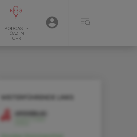
☰
USER
PODCAST -
ÖAZ IM
OHR
WEITERFÜHRENDE LINKS
Zinnober (Homöopathie)