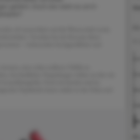
en geführt. Doch wie steht es um E-
Gr
dampfer?
BS
rden oft unterschätzt und die Wissenschaft steckt,
inderschuhen. Trotzdem hat der Konsum dieser
21.
ugenommen – insbesondere bei Jugendlichen und
Vo
Aromen, einer schier endlosen Vielfalt an
en, fast kindlichen Verpackungen wirken sie eher wie
Ein
le Gesundheitsgefahr. Doch wie harmlos sind sie
teigenden Popularität immer stärker in den Fokus und
Alt
EVA
Di