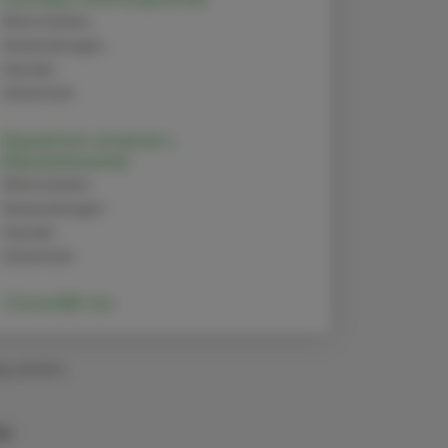
Alternativen
Anwendungen
Handel
Sicherheit
Equisetum arvense L.
(Equisetaceae)
Alternativen
Anwendungen
Handel
Sicherheit
Chrom(III)-Ion
g. pharm.
na