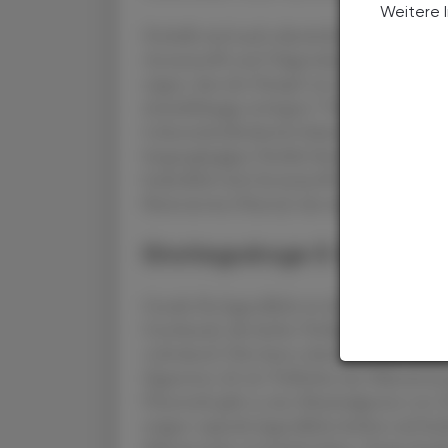
Weitere 
Deshalb sind auch nikotinfreie E-Zigaretten
Aromastoffe und Trägersubstanzen für die L
zeigen, dass der Dampf von E-Zigaretten di
4
dosisabhängig verringert.
Obwohl viele der 
Lebensmittelindustrie bekannt und dort zugel
lungengängigen Partikel durch regelmäßiges
bedenklich sind Aromastoffe wie Zimtaldehyd
Butteraroma Diacetyl, das eine entzündung
Einstiegsdroge E-Zigarette
Gerade für Jugendliche ist das Rauchen von
Geschmack, die leichte Verfügbarkeit und de
verlockend. Dies kann schnell zu einer Such
Zigaretten oft ein Vielfaches der Nikotinme
Österreich gibt es eine Maximalgrenze von 
steigen vapende Jugendliche leichter auf her