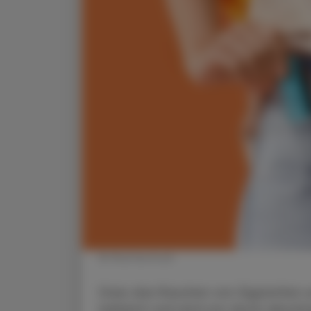
© Shutterstock
Dass das Rauchen von Zigaretten u
bekannt und wird uns durch abschr