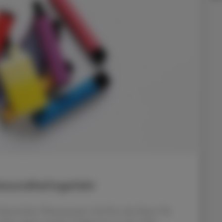
esundheitsgefahr
hinesischen Pharmazeuten Lik Hon das Patent für