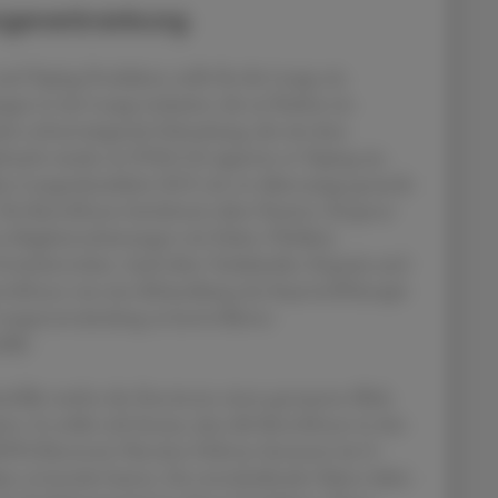
ungenerkrankung
nd Vaping-Produkten stellt für die Lunge ein
ngen in der Lunge induziert, die zu Narben im
rs schwerwiegende Erkrankung, die mit dem
acht wurde, ist EVALI (E-cigarette or Vaping-use
se Lungenkrankheit 2019, als vor allem junge gesunde
Die Betroffenen berichteten über Husten, Dyspnoe
u Begleiterscheinungen wie Fieber, Übelkeit,
Gewichtsverlust. Auch über Tachykardie, Hypoxie und
troffenen war eine Behandlung mit Sauerstofftherapie
 Lungenentzündung zu kontrollieren.
älle.
sfälle warfen die Ärzt:innen einen genaueren Blick
. Es stellte sich heraus, dass alle Betroffenen in den
DS (Electronic Nicotine Delivery Systems) wie E-
pes verwendet hatten. Ein entscheidender Faktor dabei