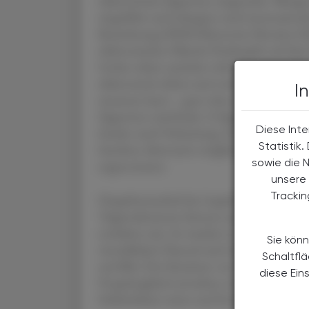
elektronische Zigaretten eingereicht. Wenig
eingeführt und erlangten rasch internation
Bezeichnung ENDS (Electronic Nicotine Del
elektronischen Nikotin-Verdampfer auf de
Geräte schien zunächst vielversprechend: Ein
elektronisch erhitzt und verdampft, sodass
I
einatmen kann – ganz ohne den schädlichen
Zigaretten stattfindet. E-Zigaretten wurden
Diese Inte
fanden rasch Verbreitung. Doch inzwischen z
Statistik
harmlose Alternative möglicherweise weit gr
sowie die 
angenommen.
unsere 
Tracki
Hauptbestandteil des Liquids ist meist Pro
Trägersubstanzen können auch zahlreiche g
enthalten sein. So wurden in einigen Liquid
Sie könn
Acetaldehyd, Diacetyl und Acrolein nachge
Schaltfl
und Blei. Das Einatmen von Giftstoffen, d
diese Ein
Propylenglykol entstehen, ist überaus gesund
Schleimhäute reizen und Entzündungen in d