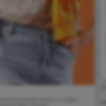
Ma
nserer Gesundheit schadet, ist längst
Ti
eckende Bilder auf jeder