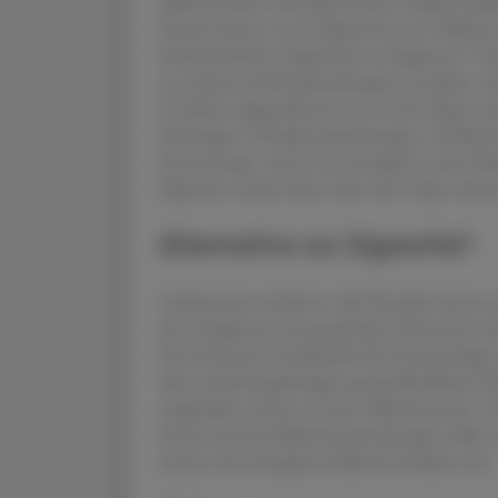
Nikotinsucht entwickelt haben. Einige Studi
Nutzer:innen von E-Zigaretten ein vielfach
2
herkömmlichen Zigaretten zu beginnen.
Zus
an anderen Suchterkrankungen zu leiden. Auc
25 Jahren abgeschlossen ist, ist das Vapen e
Störungen, Verhaltensänderungen, Gedächtn
Erinnerungs- und Lernvermögens sowie Mu
Zigarette, einem Snus oder einer Vape stam
Alternative zur Zigarette?
Andererseits möchten viele Raucher:innen 
der E-Zigarette eine gesündere Alternative
Die Deutsche Gesellschaft für Pneumologie 
Idee, da die langfristigen gesundheitlichen 
empfohlen, besser zu einer Nikotinersatz-, 
Doch auch die Nikotinersatztherapie sollte 
immer eine komplette Nikotin-Freiheit sein.