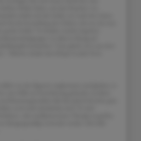
en bestätigen dies und weisen darauf hin, dass
 erhöhtes Risiko haben, mit dem Rauchen von
ätzlich erhöht sich die Gefahr, im Laufe des Lebens
h für die Entwicklung des Gehirns, die erst mit etwa
6
ine große Gefahr.
In Studien wurden kognitive
isbeeinträchtigungen vor allem in Bezug auf
5
skelkrämpfe beobachtet.
Ganz gleich, ob es aus einer
mt – Nikotin schadet dem Körper in jeder Form.
endlich von der Zigarette wegkommen und glauben, in
 bzw. eine Hilfe zur Entwöhnung gefunden zu haben.
und Beatmungsmedizin hält dies jedoch für keine gute
1
Risiken noch nicht abschätzbar sind.
Es wird
Verhaltens- oder medikamentösen Therapie zu greifen.
nur übergangsmäßig verwendet werden. Ziel sollte