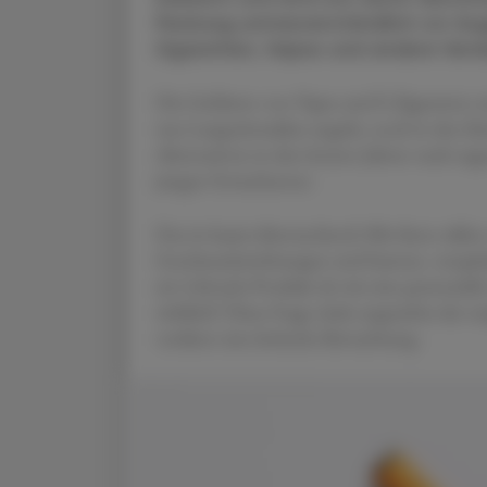
Packung unmissverständlich vor Aug
Zigaretten, Vapes und andere Ver
Die Gefahren von Vapes und E-Zigaretten we
was Langzeitstudien angeht, noch in den K
Alternativen in den letzten Jahren stark z
jungen Erwachsenen.
Das ist kaum überraschend: Mit ihren süßen 
Geschmacksrichtungen und bunten, verspielt
ein Lifestyle-Produkt als wie eine potenziel
wirklich? Diese Frage rückt angesichts der s
verdient eine kritische Betrachtung.