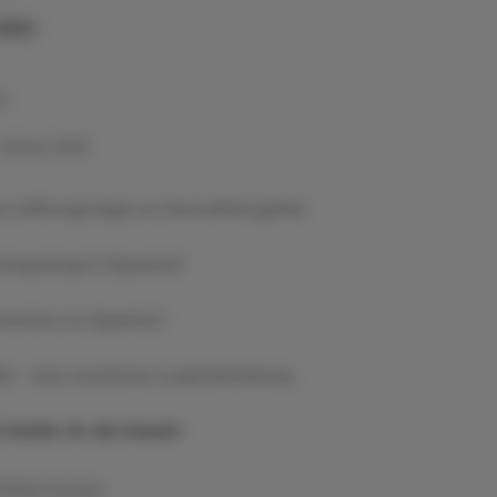
aßer
c.
 Jänner 2025
m Hoffnungsträger zur Gesundheitsgefahr
stiegsdroge E-Zigarette?
ernative zur Zigarette?
LI – eine mysteriöse Lungenerkrankung
e Gefahr für die Umwelt
Artikel drucken