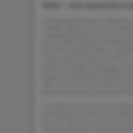
EVALI – eine mysteriöse L
Die langfristige Nutzung von E-Zigaretten u
erhebliches Risiko dar. Es werden Entzündu
Lungengewebe führen können. Eine besonde
Konsum solcher Produkte in Verbindung gebr
Associated Lung Injury). Bekannt wurde die
Personen schwere Symptome entwickelten. 
und Brustschmerzen; teilweise kam es auch z
Erbrechen, Durchfall sowie Müdigkeit und 
Hypertonie wurde berichtet. Bei einigen Be
oder Corticosteroiden erforderlich, um die
Bedauerlicherweise gab es sogar einige Todesf
Nach Auftreten dieser mysteriösen Krankheit
auf die Patient:innen und deren Gewohnheiten
letzten drei Monaten vor dem Auftreten EN
Zigaretten, Vapes, JUULs, E-Pens oder E-Pi