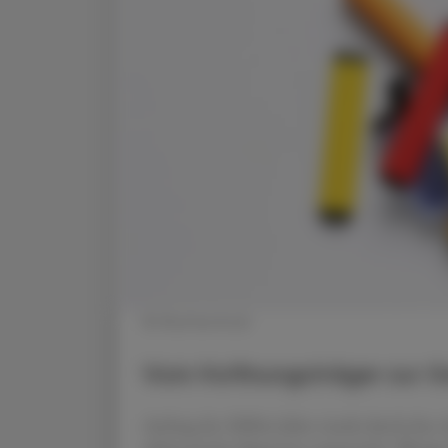
© Shutterstock
Vom Hoffnungsträger zur G
Anfang der 2000er-Jahre wurde durch den c