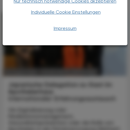
Nur technisch notwendige Cookies akzeptieren
Individuelle Cookie Einstellungen
Impressum
POLITIK, RECHT, WIRTSCHAFT
06. August 2026
Japanische Delegation zu Gast im
Apothekerhaus
Internationaler Erfahrungsaustausch
Ob Digitalisierung oder
Medikationsmanagement,
Gesundheitsprävention oder die Rolle von
Apotheken in der Primärversorgung Weltweit