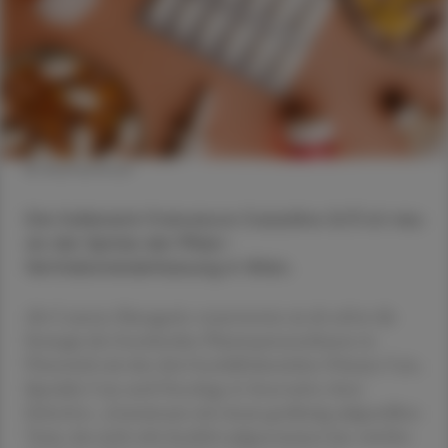
© Shutterstock
Die Italienerin Francesca Cozzolino (47) ist neu
an der Spitze der Pfizer-
Vertriebsniederlassung in Wien.
Als Country Managerin verantwortet sie ab sofort die
Strategie des forschenden Pharmaunternehmens in
Österreich mit den drei Geschäftsbereichen Primary Care,
Specialty Care und Oncology & Innovative Anti-
Infectives. „Gemeinsam mit einem großartig aufgestellten
Team, das mich sehr herzlich aufgenommen hat, möchte