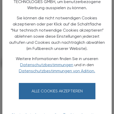
TECHNOLOGIES GMBH, um benutzerbezogene
Werbung ausspielen zu können.
Sie können die nicht notwendigen Cookies
akzeptieren oder per Klick auf die Schaltfläche
“Nur technisch notwendige Cookies akzeptieren”
ablehnen sowie diese Einstellungen jederzeit
aufrufen und Cookies auch nachträglich abwählen
(im Fußbereich unserer Website).
Weitere Informationen finden Sie in unseren
POLITIK, RECHT, WIRTSCHAFT
06. August 2026
Datenschutzbestimmungen
und in den
Datenschutzbestimmungen von Adition.
Starke „Junge“ im VAAÖ
Generationendialog als bewusstes
Prinzip
ALLE COOKIES AKZEPTIEREN
Vier Austrian Young Pharmacists im VAAÖ-
Vorstand - ein starkes Zeichen und ein
Versprechen für die Zukunft.