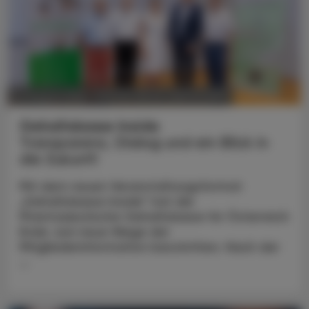
POLITIK, RECHT, WIRTSCHAFT
07. August 2026
Gehaltskasse Inside
Transparenz, Dialog und ein Blick in
die Zukunft
Mit dem neuen Veranstaltungsformat
„Gehaltskasse Inside“ hat die
Pharmazeutische Gehaltskasse für Österreich
Ende Juni neue Wege der
Mitgliederinformation beschritten. Nach der
...