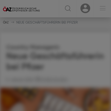
☰
USER
USER
NEUE GESCHÄFTSFÜHRERIN BEI PFIZER
Country Managerin
Neue Geschäftsführerin
bei Pfizer
11. Jänner 2025
Artikel drucken