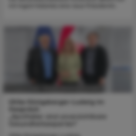
mit Ingrid Halamka eine neue Präsidentin.
POLITIK, RECHT, WIRTSCHAFT
05. August 2026
Ulrike Königsberger-Ludwig im
Gespräch
„Apotheker sind unverzichtbare
Gesundheitsexperten“
Ulrike Königsberger-Ludwig,