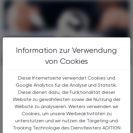
Information zur Verwendung
von Cookies
POLITIK, RECHT, WIRTSCHAFT
06. August 2026
Gesundheitsreform
Diese Internetseite verwendet Cookies und
Große Weichenstellung mit blindem
Google Analytics für die Analyse und Statistik.
Fleck
Diese dienen dazu, die Funktionalität dieser
Nach 13 Verhandlungsstunden haben sich
Website zu gewährleisten sowie die Nutzung der
Bund, Länder und Gemeinden in der Nacht
Website zu analysieren. Weiters verwenden wir
auf den 1. Juli 2026 auf die Grundzüge der
Cookies, um unsere Werbeaktivitäten zu
Gesundheitsreform geeinigt. Die
unterstützen und wir nutzen die Targeting und
Primärversorgung wird massiv ...
Tracking Technologie des Dienstleisters ADITION