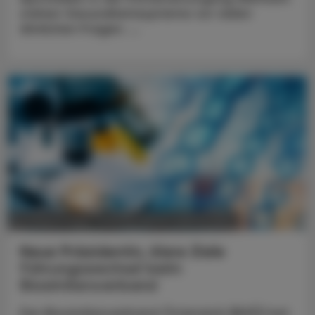
stehen Gesundheitssysteme vor vielen
ähnlichen Fragen. ...
POLITIK, RECHT, WIRTSCHAFT
05. August 2026
Neue Präsidentin, klare Ziele
Führungswechsel beim
Biosimilarsverband
Der Biosimilarsverband Österreich (BiVÖ) hat