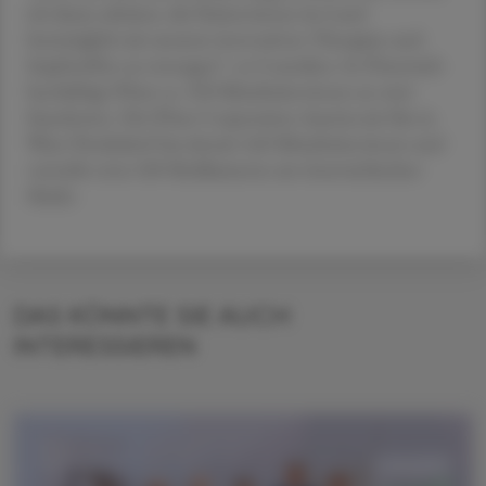
ich daran arbeiten, die Patient:innen im Land
bestmöglich mit unseren innovativen Therapien und
Impfstoffen zu versorgen“, so Cozzolino. In Österreich
beschäftigt Pfizer ca. 520 Mitarbeiter:innen an zwei
Standorten. Die Pfizer Corporation Austria mit Sitz in
Wien Floridsdorf hat derzeit 160 Mitarbeiter:innen und
vertreibt etwa 100 Medikamente am österreichischen
Markt.
DAS KÖNNTE SIE AUCH
INTERESSIEREN