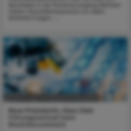
Apotheken in der Primärversorgung Weltweit
stehen Gesundheitssysteme vor vielen
ähnlichen Fragen. ...
POLITIK, RECHT, WIRTSCHAFT
05. August 2026
Neue Präsidentin, klare Ziele
Führungswechsel beim
Biosimilarsverband