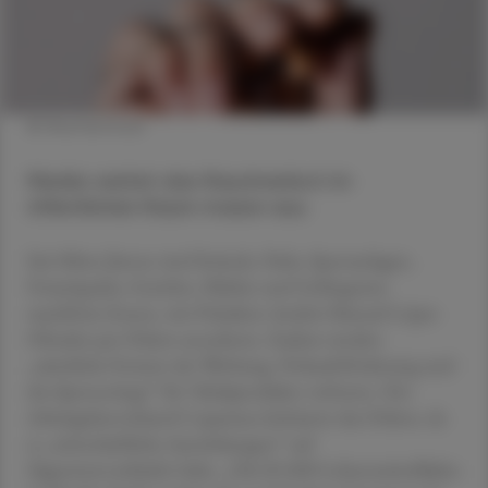
© Shutterstock
Mexiko weitet das Rauchverbot im
öffentlichen Raum massiv aus.
Seit Mitte Jänner sind Strände, Parks, Sportanlagen,
Freizeitparks, Gerichte, Märkte und Gefängnisse
rauchfreie Zonen, wie Präsident Andrés Manuel López
Obrador per Dekret anordnete. Zudem werden
„sämtliche Formen der Werbung, Verkaufsförderung und
des Sponsorings“ für Tabakprodukte verboten. Der
Arbeitgeberverband Coparmex kritisierte das Dekret, da
es „wirtschaftliche Auswirkungen“ auf
Zigarettenverkäufer habe. „Die 85.000 Lebensmittel­läden