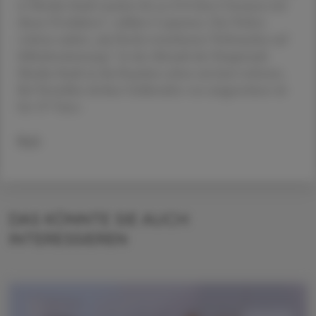
in Mexiko-Stadt machen bis zu 25 % ihres Umsatzes mit
diesen Produkten“, erklärte Coparmex. Das Verbot
verletze zudem „das Recht erwachsener Verbraucher auf
Selbstbestimmung“. In der Altstadt der Hauptstadt
Mexiko-Stadt ist das Rauchen schon seit Juni verboten.
Bei Verstößen drohen Geldstrafen von umgerechnet 46
bis 157 Euro.
Red.
DAS KÖNNTE SIE AUCH
INTERESSIEREN