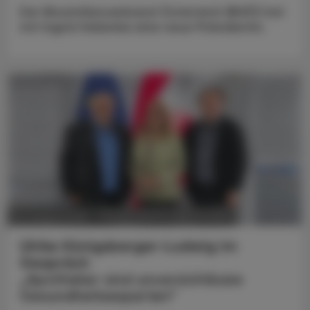
Der Biosimilarsverband Österreich (BiVÖ) hat
mit Ingrid Halamka eine neue Präsidentin.
POLITIK, RECHT, WIRTSCHAFT
05. August 2026
Ulrike Königsberger-Ludwig im
Gespräch
„Apotheker sind unverzichtbare
Gesundheitsexperten“