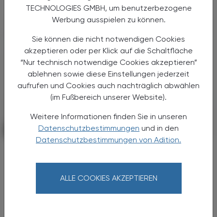
TECHNOLOGIES GMBH, um benutzerbezogene
Werbung ausspielen zu können.
Sie können die nicht notwendigen Cookies
akzeptieren oder per Klick auf die Schaltfläche
“Nur technisch notwendige Cookies akzeptieren”
ablehnen sowie diese Einstellungen jederzeit
aufrufen und Cookies auch nachträglich abwählen
(im Fußbereich unserer Website).
Weitere Informationen finden Sie in unseren
Datenschutzbestimmungen
und in den
POLITIK, RECHT, WIRTSCHAFT
06. August 2026
Datenschutzbestimmungen von Adition.
Starke „Junge“ im VAAÖ
Generationendialog als bewusstes
Prinzip
ALLE COOKIES AKZEPTIEREN
Vier Austrian Young Pharmacists im VAAÖ-
Vorstand - ein starkes Zeichen und ein
Versprechen für die Zukunft.