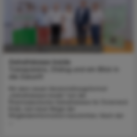
POLITIK, RECHT, WIRTSCHAFT
07. August 2026
Gehaltskasse Inside
Transparenz, Dialog und ein Blick in
die Zukunft
Mit dem neuen Veranstaltungsformat
„Gehaltskasse Inside“ hat die
Pharmazeutische Gehaltskasse für Österreich
Ende Juni neue Wege der
Mitgliederinformation beschritten. Nach der
...