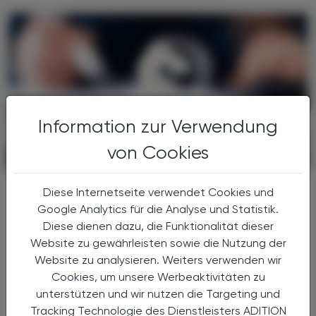
Information zur Verwendung
von Cookies
POLITIK, RECHT, WIRTSCHAFT
06. August 2026
Gesundheitsreform
Diese Internetseite verwendet Cookies und
Große Weichenstellung mit blindem
Google Analytics für die Analyse und Statistik.
Fleck
Diese dienen dazu, die Funktionalität dieser
Website zu gewährleisten sowie die Nutzung der
Nach 13 Verhandlungsstunden haben sich
Website zu analysieren. Weiters verwenden wir
Bund, Länder und Gemeinden in der Nacht
Cookies, um unsere Werbeaktivitäten zu
auf den 1. Juli 2026 auf die Grundzüge der
unterstützen und wir nutzen die Targeting und
Gesundheitsreform geeinigt. Die
Tracking Technologie des Dienstleisters ADITION
Primärversorgung wird massiv ...