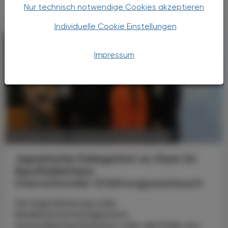
Nur technisch notwendige Cookies akzeptieren
Individuelle Cookie Einstellungen
Impressum
POLITIK, RECHT, WIRTSCHAFT
06. August 2026
Japanische Delegation zu Gast im
Apothekerhaus
Internationaler Erfahrungsaustausch
Ob Digitalisierung oder
Medikationsmanagement,
Gesundheitsprävention oder die Rolle von