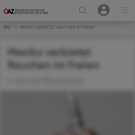
☰
USER
USER
MEXIKO VERBIETET RAUCHEN IM FREIEN
Mexiko verbietet
Rauchen im Freien
31. Jänner 2023
Artikel drucken