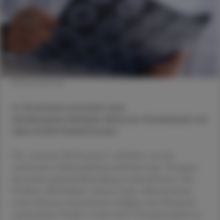
© Shutterstock
In Österreich entsteht eine
landesweite Multiple-Sklerose-Datenbank mit
über 8.000 Patient:innen.
Die „Austrian MS Database“ soll helfen, aus der
wachsenden Zahl krankheitsmodifizierender Therapien
die jeweils optimale Behandlung zu identifizieren. Das
Problem: MS-Verläufe variieren stark, während immer
mehr wirksame Arzneimittel verfügbar sind. Klassische
randomisierte Studien stoßen beim Therapievergleich an