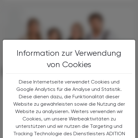
Information zur Verwendung
von Cookies
POLITIK, RECHT, WIRTSCHAFT
06. August 2026
Diese Internetseite verwendet Cookies und
Starke „Junge“ im VAAÖ
Google Analytics für die Analyse und Statistik.
Generationendialog als bewusstes
Diese dienen dazu, die Funktionalität dieser
Prinzip
Website zu gewährleisten sowie die Nutzung der
Website zu analysieren. Weiters verwenden wir
Vier Austrian Young Pharmacists im VAAÖ-
Vorstand - ein starkes Zeichen und ein
Cookies, um unsere Werbeaktivitäten zu
Versprechen für die Zukunft.
unterstützen und wir nutzen die Targeting und
Tracking Technologie des Dienstleisters ADITION