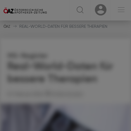
☰
USER
USER
REAL-WORLD-DATEN FÜR BESSERE THERAPIEN
MS-Register
Real-World-Daten für
bessere Therapien
07. Februar 2026
Artikel drucken