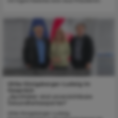
mit Ingrid Halamka eine neue Präsidentin.
POLITIK, RECHT, WIRTSCHAFT
05. August 2026
Ulrike Königsberger-Ludwig im
Gespräch
„Apotheker sind unverzichtbare
Gesundheitsexperten“
Ulrike Königsberger-Ludwig,