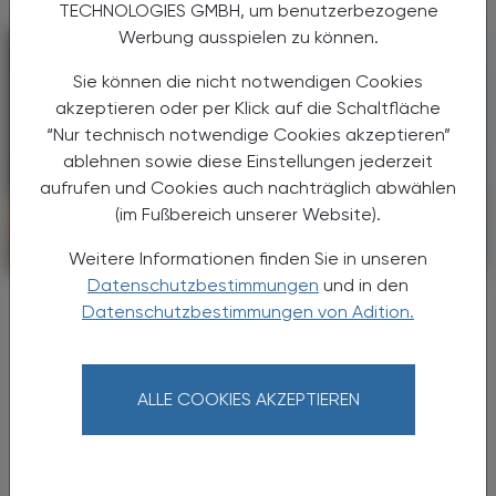
TECHNOLOGIES GMBH, um benutzerbezogene
Werbung ausspielen zu können.
Sie können die nicht notwendigen Cookies
akzeptieren oder per Klick auf die Schaltfläche
“Nur technisch notwendige Cookies akzeptieren”
ablehnen sowie diese Einstellungen jederzeit
aufrufen und Cookies auch nachträglich abwählen
(im Fußbereich unserer Website).
POLITIK, RECHT, WIRTSCHAFT
Weitere Informationen finden Sie in unseren
06. August 2026
Datenschutzbestimmungen
und in den
Japanische Delegation zu Gast im
Datenschutzbestimmungen von Adition.
Apothekerhaus
Internationaler Erfahrungsaustausch
ALLE COOKIES AKZEPTIEREN
Ob Digitalisierung oder
Medikationsmanagement,
Gesundheitsprävention oder die Rolle von
Apotheken in der Primärversorgung Weltweit