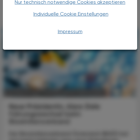
stehen Gesundheitssysteme vor vielen
Nur technisch notwendige Cookies akzeptieren
ähnlichen Fragen. ...
Individuelle Cookie Einstellungen
Impressum
POLITIK, RECHT, WIRTSCHAFT
05. August 2026
Neue Präsidentin, klare Ziele
Führungswechsel beim
Biosimilarsverband
Der Biosimilarsverband Österreich (BiVÖ) hat