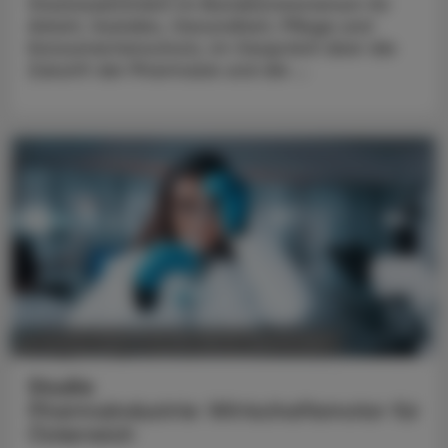
Staatssekretärin im Bundesministerium für
Arbeit, Soziales, Gesundheit, Pflege und
Konsumentenschutz, im Gespräch über die
Zukunft der Pharmazie und die ...
POLITIK, RECHT, WIRTSCHAFT
05. August 2026
Studie
Pharmaindustrie: Wirtschaftsmotor für
Österreich