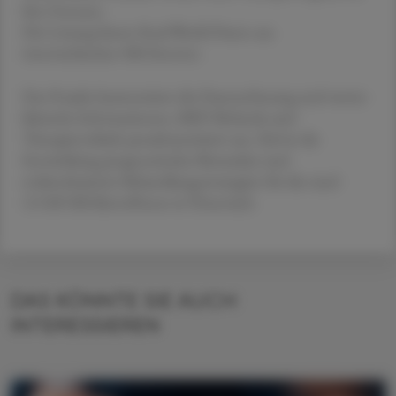
ihre Grenzen.
Die Lösung bieten Real-World-Daten aus
österreichischen MS-Zentren.
Das Projekt harmonisiert die Datenerfassung und wertet
klinische Informationen, MRT-Befunde und
Therapieverläufe pseudonymisiert aus. Ziel ist die
Entwicklung prognostischer Biomarker und
evidenzbasierter Behandlungsstrategien für die rund
13.500 MS-Betroffenen in Österreich.
DAS KÖNNTE SIE AUCH
INTERESSIEREN