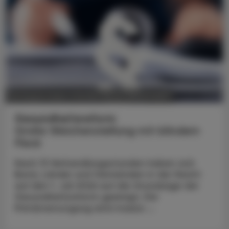
POLITIK, RECHT, WIRTSCHAFT
06. August 2026
Gesundheitsreform
Große Weichenstellung mit blindem
Fleck
Nach 13 Verhandlungsstunden haben sich
Bund, Länder und Gemeinden in der Nacht
auf den 1. Juli 2026 auf die Grundzüge der
Gesundheitsreform geeinigt. Die
Primärversorgung wird massiv ...