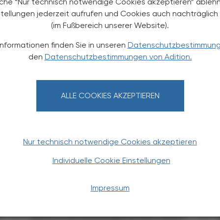
äche “Nur technisch notwendige Cookies akzeptieren” ableh
stellungen jederzeit aufrufen und Cookies auch nachträglic
(im Fußbereich unserer Website).
TERESSIEREN
Informationen finden Sie in unseren
Datenschutzbestimmun
den
Datenschutzbestimmungen von Adition.
ALLE COOKIES AKZEPTIEREN
Nur technisch notwendige Cookies akzeptieren
POLITIK, RECHT, WIRTSCHAFT
06. August 2026
0
Individuelle Cookie Einstellungen
Gesundheitsreform
Große Weichenstellung mit
Impressum
blindem Fleck
t
Nach 13 Verhandlungsstunden haben