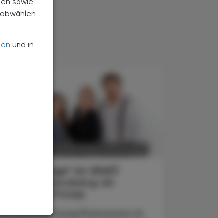
nen sowie
h abwählen
gen
und in
POLITIK, RECHT, WIRTSCHAFT
6. August 2026
Starke „Junge“ im VAAÖ
Generationendialog als
bewusstes Prinzip
Vier Austrian Young Pharmacists im