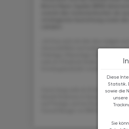
Bristol Myers Squibb (BMS) übernom
sowohl den österreichischen als au
strategische Ausrichtung sowie die
Ländern.
„Ich freue mich sehr über diese Aufgabe und
wissenschaftliche und medizinische Innovati
Onkologie, Hämatologie, Immunologie und 
I
mehr als 50 laufende Studien in Österreich – 
Forschungslandschaft verankert“, sagt Jéro
Diese Inte
Statistik
Garcin bringt mehr als 20 Jahre internation
sowie die 
leitende Positionen in Europa und den USA 
unsere 
und Virologie, und war Head of Oncology Sa
Tracki
General Manager von BMS Schweiz.
Sie könn