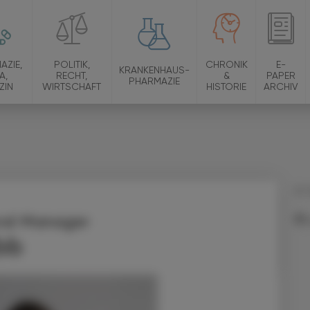
AZIE,
POLITIK,
CHRONIK
E-
KRANKENHAUS-
A,
RECHT,
&
PAPER
PHARMAZIE
ZIN
WIRTSCHAFT
HISTORIE
ARCHIV
01.
ral Manager
bb