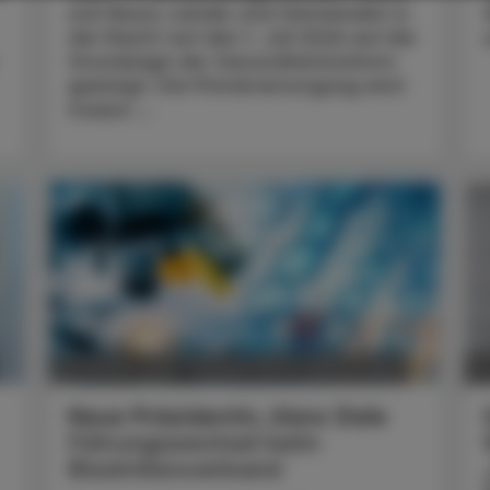
sich Bund, Länder und Gemeinden in
der Nacht auf den 1. Juli 2026 auf die
Grundzüge der Gesundheitsreform
geeinigt. Die Primärversorgung wird
massiv ...
POLITIK, RECHT, WIRTSCHAFT
05. August 2026
0
Neue Präsidentin, klare Ziele
Führungswechsel beim
Biosimilarsverband