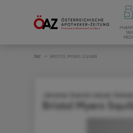
PHARM
TAR
MEDI
BRISTOL MYERS SQUIBB
Jérome Garcin neuer Gene
Bristol Myers Squi