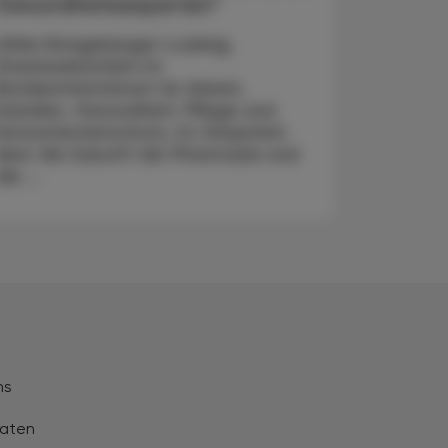
Gesundheitsexperten“
Ulrike Königsberger-Ludwig,
Staatssekretärin im
Bundesministerium für Arbeit,
Soziales, Gesundheit, Pflege und
Konsumentenschutz, im Gespräch
über die Zukunft der Pharmazie und
die ...
ns
aten