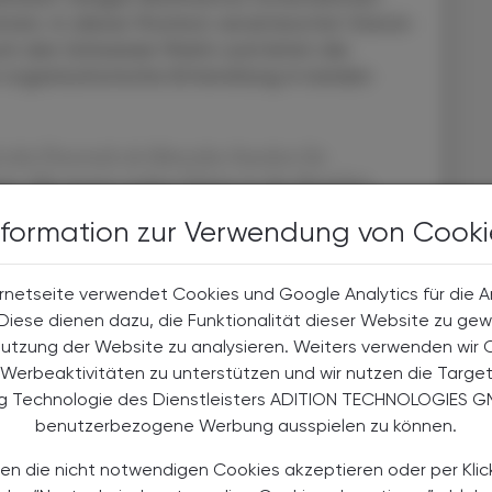
men. In dieser Position verantwortet Garcin
ch den Schweizer Markt und leitet die
 organisatorische Entwicklung in beiden
 sehe Österreich als führenden Standort für
on. Mit unserer starken Präsenz in den Bereichen
Herz-Kreislauf-Erkrankungen – unterstrichen durch
nformation zur Verwendung von Cooki
ist Bristol Myers Squibb fest in der lokalen
me Garcin.
rnetseite verwendet Cookies und Google Analytics für die 
. Diese dienen dazu, die Funktionalität dieser Website zu gew
ale Erfahrung in der Pharmaindustrie mit. Er hatte
Nutzung der Website zu analysieren. Weiters verwenden wir 
inne, unter anderem in den Bereichen Herz-Kreislauf
Werbeaktivitäten zu unterstützen und wir nutzen die Targe
les in den USA. Seit September 2024 ist Garcin
ng Technologie des Dienstleisters ADITION TECHNOLOGIES G
benutzerbezogene Werbung ausspielen zu können.
en die nicht notwendigen Cookies akzeptieren oder per Klic