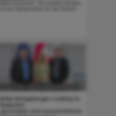
VAAÖ-Vorstand - ein starkes Zeichen
und ein Versprechen für die Zukunft.
POLITIK, RECHT, WIRTSCHAFT
5. August 2026
Ulrike Königsberger-Ludwig im
Gespräch
„Apotheker sind unverzichtbare