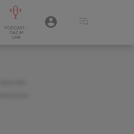
☰
USER
PODCAST -
ÖAZ IM
OHR
 Februar 2026
Artikel drucken