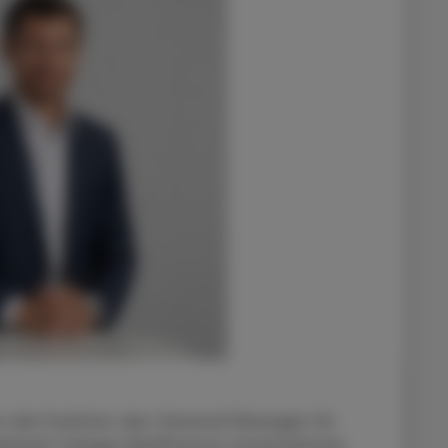
 die Funktion des General Manager für
weltweit tätigen BioPharma-Unternehmen