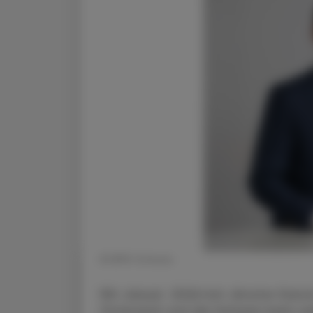
© BMS Schweiz
Mit Januar 2026 hat Jérome Garcin
Österreich und die Schweiz beim 