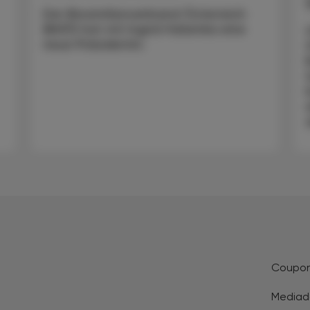
Der Biosimilarsverband Österreich
(BiVÖ) hat mit Ingrid Halamka eine
neue Präsidentin.
Coupo
Mediad