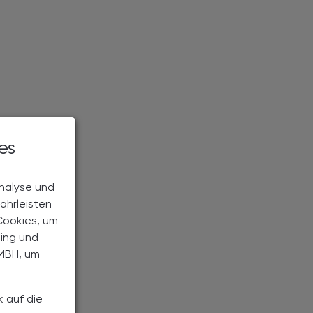
es
Analyse und
ährleisten
Cookies, um
ting und
MBH, um
k auf die