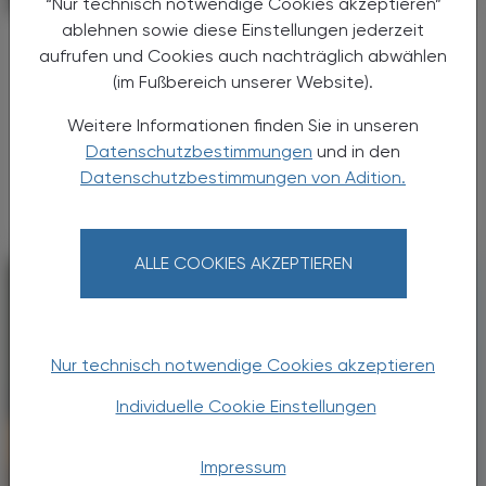
“Nur technisch notwendige Cookies akzeptieren”
ablehnen sowie diese Einstellungen jederzeit
Starke „Junge“ im VAAÖ
aufrufen und Cookies auch nachträglich abwählen
Generationendialog als bewusstes
(im Fußbereich unserer Website).
Prinzip
Weitere Informationen finden Sie in unseren
Vier Austrian Young Pharmacists im VAAÖ-
Datenschutzbestimmungen
und in den
Vorstand - ein starkes Zeichen und ein
Datenschutzbestimmungen von Adition.
Versprechen für die Zukunft.
ALLE COOKIES AKZEPTIEREN
Nur technisch notwendige Cookies akzeptieren
Individuelle Cookie Einstellungen
Impressum
POLITIK, RECHT, WIRTSCHAFT
06. August 2026