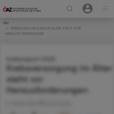
☰
USER
USER
KREBSVERSORGUNG IM ALTER STEHT VOR
HERAUSFORDERUNGEN
Krebsreport 2025
Krebsversorgung im Alter
steht vor
Herausforderungen
10. Februar 2026
Artikel drucken