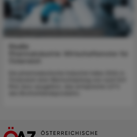
POLITIK, RECHT, WIRTSCHAFT
05. August 2026
Studie
Pharmaindustrie: Wirtschaftsmotor für
Österreich
Die pharmazeutische Industrie habe 2024 in
Österreich eine Wertschöpfung von rund 12,9
Mrd. Euro ausgelöst, das entspreche 2,9 %
des Bruttoinlandsprodukts.