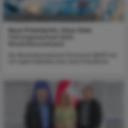
POLITIK, RECHT, WIRTSCHAFT
05. August 2026
Neue Präsidentin, klare Ziele
Führungswechsel beim
Biosimilarsverband
Der Biosimilarsverband Österreich (BiVÖ) hat
mit Ingrid Halamka eine neue Präsidentin.