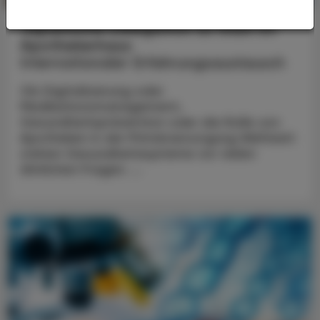
Japanische Delegation zu Gast im
Apothekerhaus
Internationaler Erfahrungsaustausch
Ob Digitalisierung oder
Medikationsmanagement,
Gesundheitsprävention oder die Rolle von
Apotheken in der Primärversorgung Weltweit
stehen Gesundheitssysteme vor vielen
ähnlichen Fragen. ...