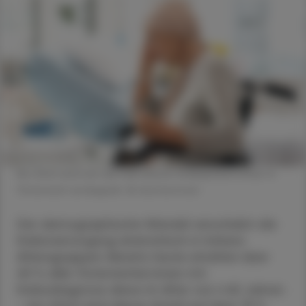
Bis 2040 wird sich die Zahl älterer Krebspatient:innen in
Österreich verdoppeln. © shutterstock
Der demographische Wandel verschiebt die
Krebsversorgung dramatisch in höhere
Altersgruppen: Bereits heute erhalten über
60 % aller Österreicher:innen mit
Krebsdiagnose diese im Alter von ≥ 65 Jahren