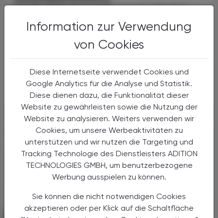
Große Weichenstellung mit blindem
Fleck
Information zur Verwendung
Nach 13 Verhandlungsstunden haben sich
von Cookies
Bund, Länder und Gemeinden in der Nacht
auf den 1. Juli 2026 auf die Grundzüge der
Diese Internetseite verwendet Cookies und
Gesundheitsreform geeinigt. Die
Primärversorgung wird massiv ...
Google Analytics für die Analyse und Statistik.
Diese dienen dazu, die Funktionalität dieser
Website zu gewährleisten sowie die Nutzung der
Website zu analysieren. Weiters verwenden wir
Cookies, um unsere Werbeaktivitäten zu
unterstützen und wir nutzen die Targeting und
Tracking Technologie des Dienstleisters ADITION
TECHNOLOGIES GMBH, um benutzerbezogene
Werbung ausspielen zu können.
Sie können die nicht notwendigen Cookies
akzeptieren oder per Klick auf die Schaltfläche
POLITIK, RECHT, WIRTSCHAFT
06. August 2026