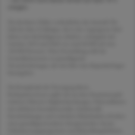
– bis 2040 wird dieser Anteil auf über 75 %
steigen.
Die absoluten Zahlen verdeutlichen das Ausmaß: Die
Zahl der über 65-Jährigen, die in den vergangenen fünf
Jahren eine Krebsdiagnose erhielten, verdoppelt sich
zwischen 2013 und 2040 von rund 60.000 auf etwa
130.000 Personen. Diese Entwicklung stellt das
Gesundheitssystem vor grundlegende
Herausforderungen, die weit über reine Kapazitätsfragen
hinausgehen.
Die Komplexität der Versorgung älterer
Krebspatient:innen ergibt sich aus dem Zusammenspiel
mehrerer Faktoren: Begleiterkrankungen, Polymedikation
mit erhöhtem Interaktionsrisiko, funktionelle
Einschränkungen und veränderte Belastbarkeit erfordern
einen grundlegend anderen therapeutischen Ansatz.
Früherkennungsprogramme und Behandlungsleitlinien,