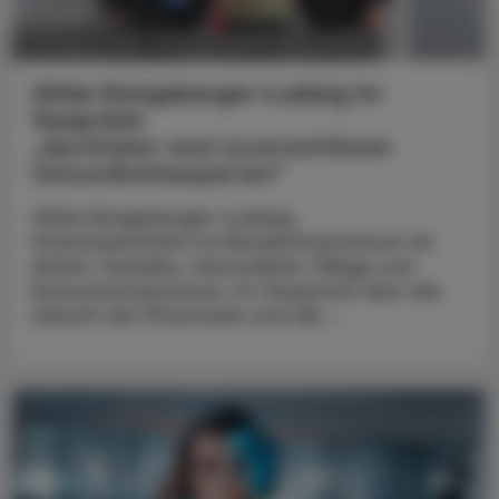
POLITIK, RECHT, WIRTSCHAFT
05. August 2026
Ulrike Königsberger-Ludwig im
Gespräch
„Apotheker sind unverzichtbare
Gesundheitsexperten“
Ulrike Königsberger-Ludwig,
Staatssekretärin im Bundesministerium für
Arbeit, Soziales, Gesundheit, Pflege und
Konsumentenschutz, im Gespräch über die
Zukunft der Pharmazie und die ...