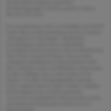
die sich primär an jüngeren, gesünderen
Bevölkerungsgruppen orientieren, greifen bei älteren
Menschen oft zu kurz.
Der neue Krebsreport 2025 von Krebshilfe und OeGHO
fordert daher eine Neuausrichtung nach dem Grundsatz
„Therapieziel vor Therapieplan“: Medizinische
Entscheidungen müssen sich am individuellen
Gesundheitszustand orientieren, nicht am kalendarischen
Alter. Positiv vermerkt der Report, dass innovative
onkologische Medikamente in Österreich bis ins hohe
Alter verabreicht werden und Überlebensverbesserungen
bei über 65-Jährigen ebenso erzielt werden wie bei
Jüngeren. Um diese Versorgungsqualität angesichts
massiv steigender Patientenzahlen zu halten, empfehlen
die Herausgeber:innen verstärkte geriatrische
Assessments, interdisziplinäre Zusammenarbeit und die
systematische Einbindung älterer Patient:innen in
klinische Studien.