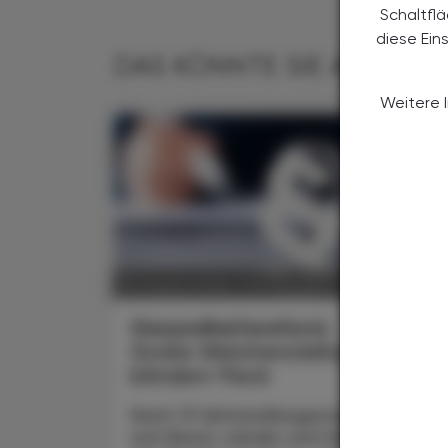
Schaltfl
diese Ein
DAS KÖNNTE SIE AUCH IN
Weitere 
POLITIK, RECHT, WIRTSCHAFT
06. August 2026
Gesundheitsreform
Große Weichenstellung mit
blindem Fleck
Nach 13 Verhandlungsstunden haben
sich Bund, Länder und Gemeinden in