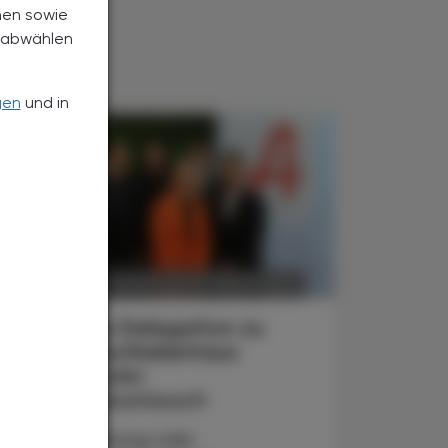
nen sowie
h abwählen
gen
und in
POLITIK, RECHT, WIRTSCHAFT
6. August 2026
Japanische Delegation zu
Gast im Apothekerhaus
Internationaler
Erfahrungsaustausch
Ob Digitalisierung oder