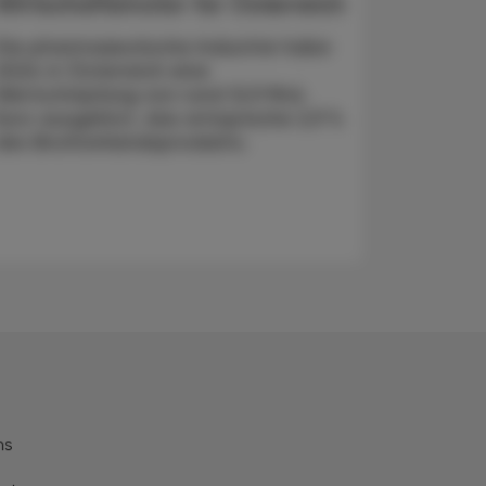
Wirtschaftsmotor für Österreich
Die pharmazeutische Industrie habe
2024 in Österreich eine
Wertschöpfung von rund 12,9 Mrd.
Euro ausgelöst, das entspreche 2,9 %
des Bruttoinlandsprodukts.
ns