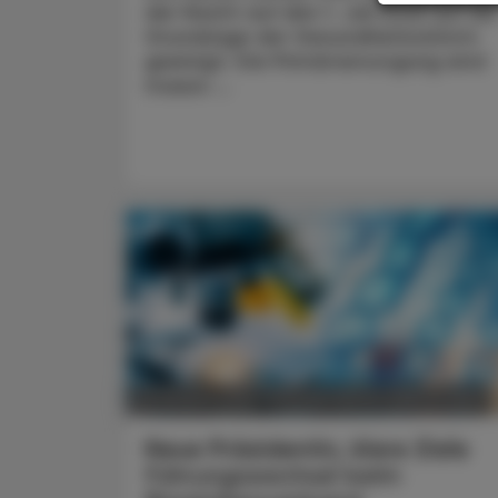
der Nacht auf den 1. Juli 2026 auf die
Grundzüge der Gesundheitsreform
geeinigt. Die Primärversorgung wird
massiv ...
POLITIK, RECHT, WIRTSCHAFT
05. August 2026
Neue Präsidentin, klare Ziele
Führungswechsel beim