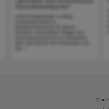
„Apotheker sind unverzichtbare
Gesundheitsexperten“
Ulrike Königsberger-Ludwig,
Staatssekretärin im
Bundesministerium für Arbeit,
Soziales, Gesundheit, Pflege und
Konsumentenschutz, im Gespräch
über die Zukunft der Pharmazie und
die ...
Coupo