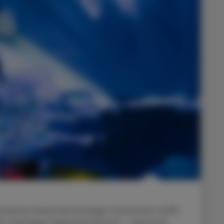
tierte Industriestrategie Österreich 2035
als wichtiges Signal bewertet – darunter