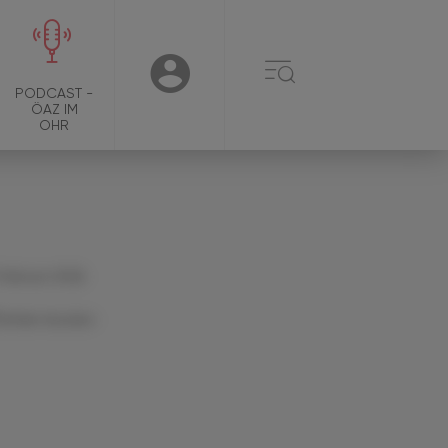
☰
USER
PODCAST -
ÖAZ IM
OHR
 Februar 2026
Artikel drucken