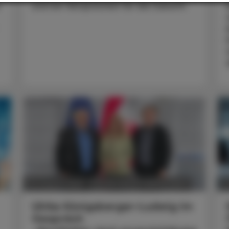
und ein Versprechen für die Zukunft.
POLITIK, RECHT, WIRTSCHAFT
05. August 2026
0
Ulrike Königsberger-Ludwig im
Gespräch