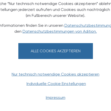
äche “Nur technisch notwendige Cookies akzeptieren” ableh
stellungen jederzeit aufrufen und Cookies auch nachträglic
TERESSIEREN
(im Fußbereich unserer Website).
Informationen finden Sie in unseren
Datenschutzbestimmun
den
Datenschutzbestimmungen von Adition.
ALLE COOKIES AKZEPTIEREN
POLITIK, RECHT, WIRTSCHAFT
06. August 2026
0
Nur technisch notwendige Cookies akzeptieren
Starke „Junge“ im VAAÖ
Individuelle Cookie Einstellungen
Generationendialog als
bewusstes Prinzip
Impressum
Vier Austrian Young Pharmacists im
VAAÖ-Vorstand - ein starkes Zeichen