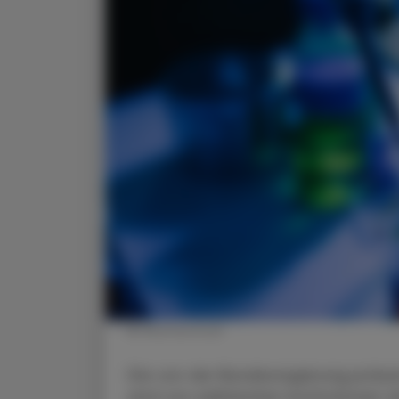
© Shutterstock
Die von der Bundesregierung präsen
wird von zahl­reichen Institutionen 