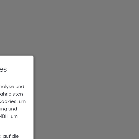
es
Analyse und
ährleisten
Cookies, um
ting und
MBH, um
k auf die