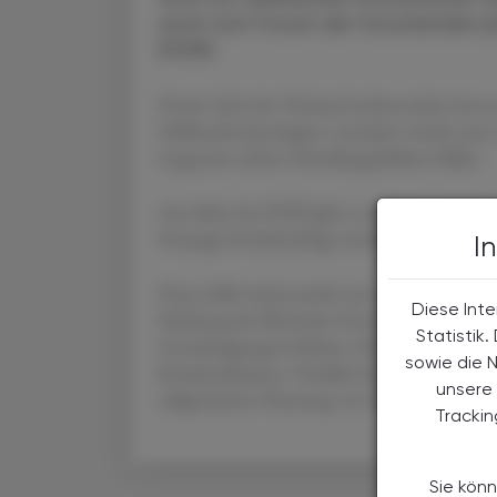
auch vom Forum der forschenden ph
(FOPI).
Positiv hebt der Verband insbesondere hervo
Schlüsseltechnologien verankert wurde und
insgesamt sieben Handlungsfeldern bildet.
Aus Sicht des FOPI gibt es mehrere zentrale 
Strategie berücksichtigt werden müssen.
I
Dazu zählt insbesondere ein verbesserter Mar
Diese Inte
Stärkung der klinischen Forschung erforder
Statistik
Genehmigungsverfahren, Ethikkommissionss
sowie die 
Krankenhäusern. Darüber hinaus fordert der 
unsere 
zielgerichtete Nutzung von Gesundheitsdat
Tracki
Sie könn