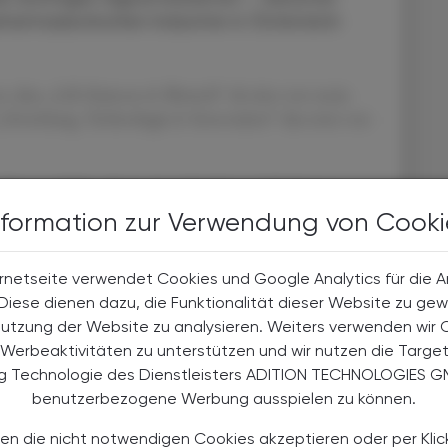
armazeutischen Industrie in Österreich
r, dass „Life Sciences & Biotech“ als eine von neun
 „Forschung, Technologie & Innovation“ das erste von
Themenfelder, die in einer künftigen Life-Science-
nformation zur Verwendung von Cooki
kt­zugang für innovative Arzneimittel. Ebenso sei eine
rnetseite verwendet Cookies und Google Analytics für die 
lich – etwa durch Reformen bei
. Diese dienen dazu, die Funktionalität dieser Website zu gew
trukturen und der Ressourcenausstattung von
Nutzung der Website zu analysieren. Weiters verwenden wir 
Verband eine klare Strategie für die sichere und
Werbeaktivitäten zu unterstützen und wir nutzen die Targe
en.
ng Technologie des Dienstleisters ADITION TECHNOLOGIES G
benutzerbezogene Werbung ausspielen zu können.
en die nicht notwendigen Cookies akzeptieren oder per Klic