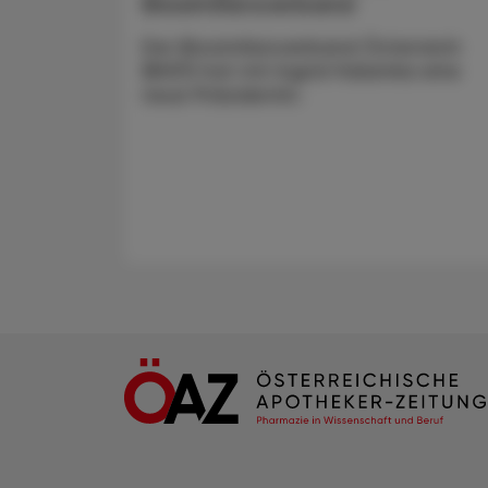
Biosimilarsverband
Der Biosimilarsverband Österreich
(BiVÖ) hat mit Ingrid Halamka eine
neue Präsidentin.