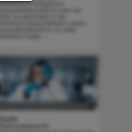
Medikationsmanagement,
Gesundheitsprävention oder die
Rolle von Apotheken in der
Primärversorgung Weltweit stehen
Gesundheitssysteme vor vielen
ähnlichen Fragen. ...
POLITIK, RECHT, WIRTSCHAFT
5. August 2026
Studie
Pharmaindustrie: