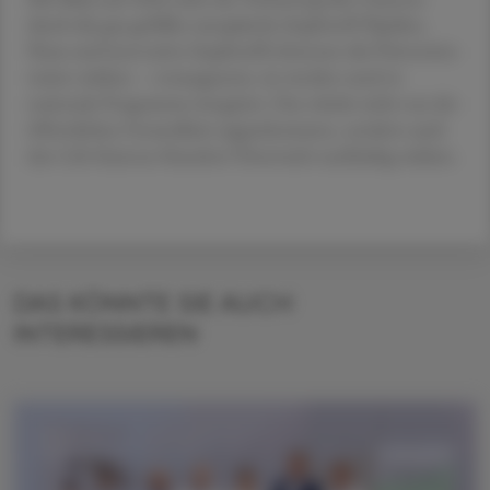
durch die gut gefüllte europäische Impfstoff-Pipeline.
Neue und innovative Impfstoffe könnten die Prävention
weiter stärken – vorausgesetzt, sie werden rasch in
nationale Programme integriert. Das würde nicht nur der
öffentlichen Gesundheit zugutekommen, sondern auch
den Life-Sciences-Standort Österreich nachhaltig stärken.
DAS KÖNNTE SIE AUCH
INTERESSIEREN