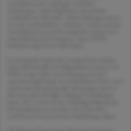
Gesundheitssystem. Impfungen verhindern
Erkrankungen, senken Folgekosten und entlasten
Gesellschaft wie Wirtschaft. „Durch Impfungen können
wir nicht nur Krankheiten verhindern, sondern auch das
Gesundheitssystem und die Gesellschaft entlasten und
finanzielle Ressourcen einsparen“, betont ÖVIH-
Präsidentin Mag. Renée Gallo-Daniel.
Je mehr geimpft werde, desto weniger Kosten würden
durch Arbeitsausfälle oder Pflegeurlaube entstehen. Der
ÖVIH erneuert daher seine Forderung nach einer
nationalen Impfstrategie, die auf belastbaren Daten, einer
umfassenden Betrachtung aller Altersgruppen und vor
allem auf niederschwelligen Zugängen zu Impfungen
basiert. Nur so lasse sich eine nachhaltige Steigerung der
Durchimpfungsraten erreichen, die in Österreich
weiterhin unter internationalen Empfehlungen liegen.
Mit Blick auf 2026 sieht der Verband große Chancen