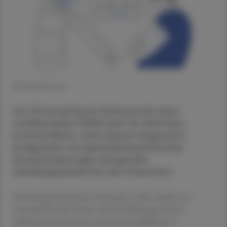
© shutterstock
Der Österreichische Verband der Impf­
stoffhersteller (ÖVIH) zieht für 2025 eine
positive Bilanz, sieht jedoch angesichts
budgetärer und gesundheitspolitischer
Herausforderungen dringenden
Handlungsbedarf bei der Prävention.
Die Kernbotschaft des Verbands ist klar: Impfen ist
essenziell für den Schutz der Bevölkerung und ein
wirksames Instrument zur Kostenreduktion im