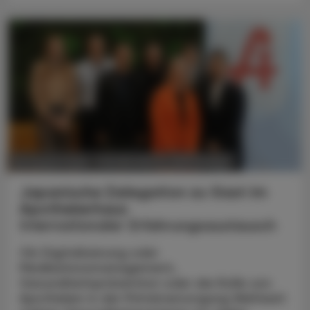
POLITIK, RECHT, WIRTSCHAFT
06. August 2026
Japanische Delegation zu Gast im
Apothekerhaus
Internationaler Erfahrungsaustausch
Ob Digitalisierung oder
Medikationsmanagement,
Gesundheitsprävention oder die Rolle von
Apotheken in der Primärversorgung Weltweit