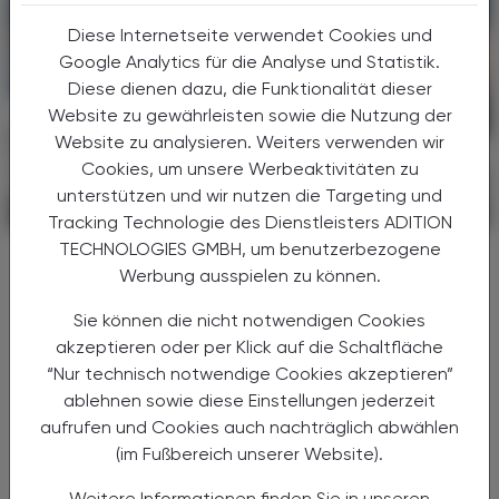
Diese Internetseite verwendet Cookies und
Google Analytics für die Analyse und Statistik.
Diese dienen dazu, die Funktionalität dieser
Website zu gewährleisten sowie die Nutzung der
Website zu analysieren. Weiters verwenden wir
Cookies, um unsere Werbeaktivitäten zu
unterstützen und wir nutzen die Targeting und
POLITIK, RECHT, WIRTSCHAFT
06. August 2026
Tracking Technologie des Dienstleisters ADITION
TECHNOLOGIES GMBH, um benutzerbezogene
Gesundheitsreform
Werbung ausspielen zu können.
Große Weichenstellung mit blindem
Fleck
Sie können die nicht notwendigen Cookies
akzeptieren oder per Klick auf die Schaltfläche
Nach 13 Verhandlungsstunden haben sich
“Nur technisch notwendige Cookies akzeptieren”
Bund, Länder und Gemeinden in der Nacht
ablehnen sowie diese Einstellungen jederzeit
auf den 1. Juli 2026 auf die Grundzüge der
aufrufen und Cookies auch nachträglich abwählen
Gesundheitsreform geeinigt. Die
(im Fußbereich unserer Website).
Primärversorgung wird massiv ...
Weitere Informationen finden Sie in unseren