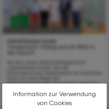
POLITIK, RECHT, WIRTSCHAFT
07. August 2026
Gehaltskasse Inside
Transparenz, Dialog und ein Blick in
die Zukunft
Mit dem neuen Veranstaltungsformat
„Gehaltskasse Inside“ hat die
Pharmazeutische Gehaltskasse für Österreich
Ende Juni neue Wege der
Mitgliederinformation beschritten. Nach der
...
Information zur Verwendung
von Cookies