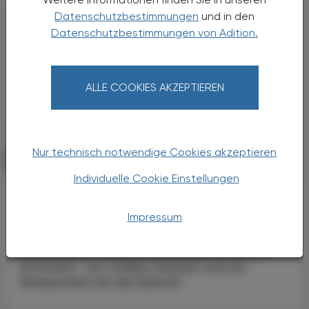
Datenschutzbestimmungen
und in den
Datenschutzbestimmungen von Adition.
ALLE COOKIES AKZEPTIEREN
Nur technisch notwendige Cookies akzeptieren
POLITIK, RECHT, WIRTSCHAFT
06. August 2026
Individuelle Cookie Einstellungen
Starke „Junge“ im VAAÖ
Generationendialog als bewusstes
Impressum
Prinzip
Vier Austrian Young Pharmacists im VAAÖ-
Vorstand - ein starkes Zeichen und ein
Versprechen für die Zukunft.