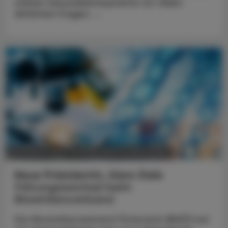
stehen Gesundheitssysteme vor vielen
ähnlichen Fragen. ...
POLITIK, RECHT, WIRTSCHAFT
05. August 2026
Neue Präsidentin, klare Ziele
Führungswechsel beim
Biosimilarsverband
Der Biosimilarsverband Österreich (BiVÖ) hat