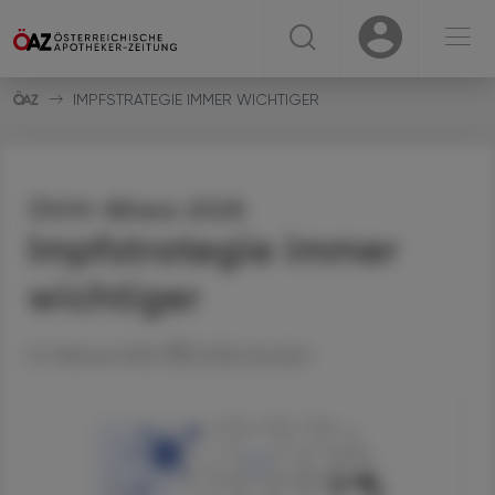
☰
USER
USER
IMPFSTRATEGIE IMMER WICHTIGER
ÖVIH-Bilanz 2025
Impfstrategie immer
wichtiger
12. Februar 2026
Artikel drucken