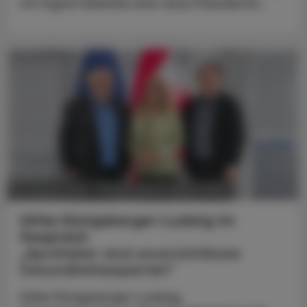
mit Ingrid Halamka eine neue Präsidentin.
POLITIK, RECHT, WIRTSCHAFT
05. August 2026
Ulrike Königsberger-Ludwig im
Gespräch
„Apotheker sind unverzichtbare
Gesundheitsexperten“
Ulrike Königsberger-Ludwig,