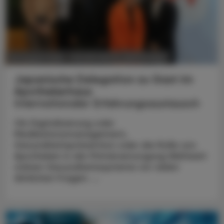
POLITIK, RECHT, WIRTSCHAFT
06. August 2026
Japanische Delegation zu Gast im
Apothekerhaus
Internationaler Erfahrungsaustausch
Ob Digitalisierung oder
Medikationsmanagement,
Gesundheitsprävention oder die Rolle von
Apotheken in der Primärversorgung Weltweit
stehen Gesundheitssysteme vor vielen
ähnlichen Fragen. ...