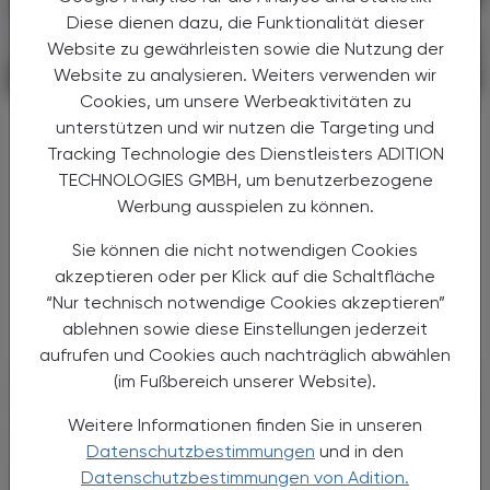
Diese dienen dazu, die Funktionalität dieser
Website zu gewährleisten sowie die Nutzung der
Website zu analysieren. Weiters verwenden wir
POLITIK, RECHT, WIRTSCHAFT
06. August 2026
Cookies, um unsere Werbeaktivitäten zu
Gesundheitsreform
unterstützen und wir nutzen die Targeting und
Große Weichenstellung mit blindem
Tracking Technologie des Dienstleisters ADITION
Fleck
TECHNOLOGIES GMBH, um benutzerbezogene
Werbung ausspielen zu können.
Nach 13 Verhandlungsstunden haben sich
Bund, Länder und Gemeinden in der Nacht
Sie können die nicht notwendigen Cookies
auf den 1. Juli 2026 auf die Grundzüge der
akzeptieren oder per Klick auf die Schaltfläche
Gesundheitsreform geeinigt. Die
“Nur technisch notwendige Cookies akzeptieren”
Primärversorgung wird massiv ...
ablehnen sowie diese Einstellungen jederzeit
aufrufen und Cookies auch nachträglich abwählen
(im Fußbereich unserer Website).
Weitere Informationen finden Sie in unseren
Datenschutzbestimmungen
und in den
Datenschutzbestimmungen von Adition.