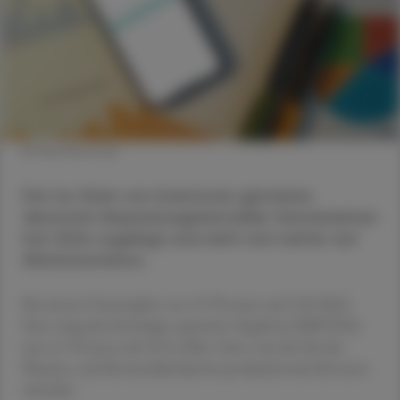
© Shutterstock
Der ins Visier von Investoren geratene
deutsche Verpackungshersteller Gerresheimer
hat 2024 zugelegt und sieht sich weiter auf
Wachstumskurs.
Bei einem Umsatzplus von 2,9 Prozent auf 2,03 Mrd.
Euro stieg das bereinigte operative Ergebnis (EBITDA)
um 4,1 Prozent auf 419,4 Mio. Euro, wie der für die
Pharma- und Kosmetikindustrie produzierende Konzern
mitteilte.