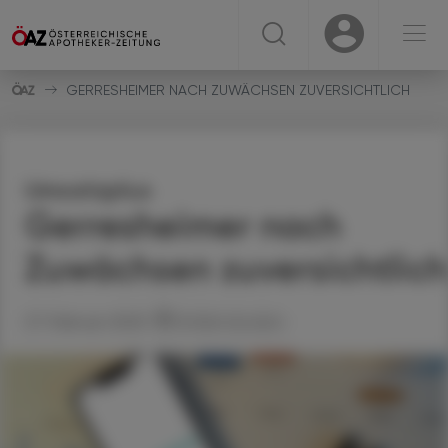
☰
USER
USER
GERRESHEIMER NACH ZUWÄCHSEN ZUVERSICHTLICH
Umsatzplus
Gerresheimer nach
Zuwächsen zuversichtlich
27. Februar 2025
Artikel drucken