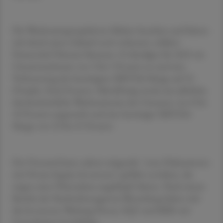
Die Wachstumsperspektiven blieben bestehen und hätten
sich durch einen Zukauf noch verbessert, erklärte
Firmenchef Dietmar Siemssen. Er kündigte für 2025 ein
Umsatzwachstum von 3 bis 5 Prozent an und eine
Verbesserung der bereinigten EBITDA-Marge auf 22
(Vorjahr: 20,6) Prozent. Mittelfristig werde eine jährliche
durchschnittliche Wachstumsrate des Umsatzes von 8 bis
10 Prozent angestrebt und eine bereinigte EBITDA-
Marge von 23 bis 25 Prozent.
Der Vorstand hatte zuletzt mitgeteilt, "erste Diskussionen
mit Private-Equity-Investoren" geführt zu haben, die
wegen einer Übernahme angeklopft hätten. Nach einem
Bericht der Nachrichtenagentur Bloomberg haben sich
die Investoren Warburg Pincus, EQT und KKR mit
Gerresheimer beschäftigt.