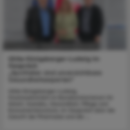
POLITIK, RECHT, WIRTSCHAFT
05. August 2026
Ulrike Königsberger-Ludwig im
Gespräch
„Apotheker sind unverzichtbare
Gesundheitsexperten“
Ulrike Königsberger-Ludwig,
Staatssekretärin im Bundesministerium für
Arbeit, Soziales, Gesundheit, Pflege und
Konsumentenschutz, im Gespräch über die
Zukunft der Pharmazie und die ...