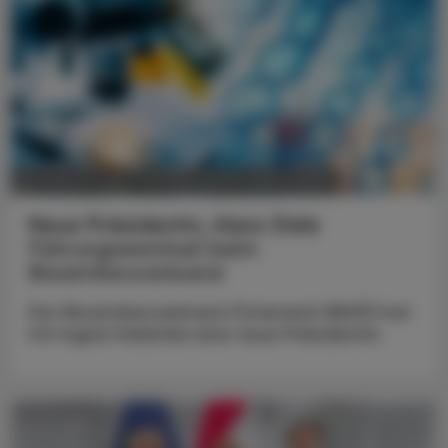
POLITIK, RECHT, WIRTSCHAFT
05. August 2026
Neue Präsidentin, klare Ziele
Führungswechsel beim
Biosimilarsverband
Der Biosimilarsverband Österreich (BiVÖ) hat
mit Ingrid Halamka eine neue Präsidentin.