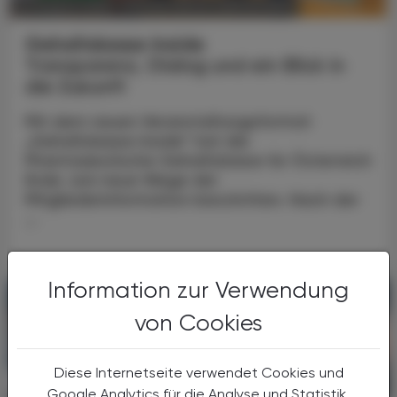
POLITIK, RECHT, WIRTSCHAFT
07. August 2026
Gehaltskasse Inside
Transparenz, Dialog und ein Blick in
die Zukunft
Mit dem neuen Veranstaltungsformat
„Gehaltskasse Inside“ hat die
Pharmazeutische Gehaltskasse für Österreich
Ende Juni neue Wege der
Mitgliederinformation beschritten. Nach der
...
Information zur Verwendung
von Cookies
Diese Internetseite verwendet Cookies und
Google Analytics für die Analyse und Statistik.