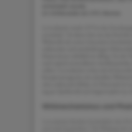
entwickelt wurde,
ist mittlerweile ein OTC-Renner.
Levocabastin wurde 1979 in den Forschungs
1
entwickelt.
Zu dieser Zeit war das Portfoli
Wirkstoffe der ersten Generation beschrän
sedierenden und anticholinergen Nebenwirku
Patient:innen erheblich im Alltag. Um die Th
nach topisch anwendbaren Antihistaminika, 
sollten. Levocabastin erwies sich als besonde
Rezeptorantagonist mit schnellem Wirkeintr
ohne sedierende Effekte. In Österreich ist 
mg pro Sprühstoß) und Augentropfen (ca. 0,
Wirkmechanismus und Phar
Levocabastin blockiert hochselektiv den H
1
sind nicht beschrieben.
Die Wirkung tritt ra