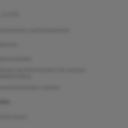
 Juni 2026
rkmechanismus und Pharmakokinetik
ikationen
aktische Aspekte
llenwert der Antihistaminika in der topischen
lergiebehandlung
ale Antihistaminika in Leitlinien
ellen
Artikel drucken