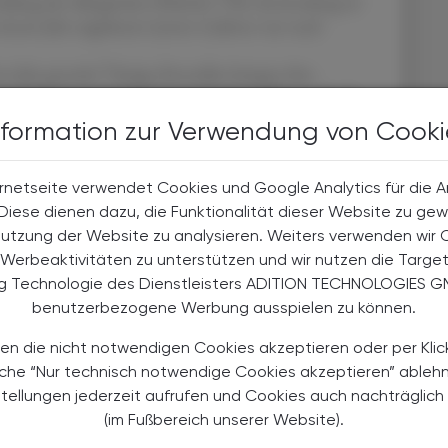
lung der allergischen Rhinitis.
Die Anwendung ist
einem Jahr zugelassen (unter 6 Jahren nur nach
8
n Jahr gesenkt.
Einige Hersteller bringen ihre
6
n 8 Jahren in Verkehr.
Laut kindermedika.at gilt die
9
-Use.
Die Anwendung für Schwangere und Stillende
nformation zur Verwendung von Cooki
her Rücksprache vorgesehen, laut embryotox.de aber
rnetseite verwendet Cookies und Google Analytics für die 
. Diese dienen dazu, die Funktionalität dieser Website zu gew
Nutzung der Website zu analysieren. Weiters verwenden wir 
Werbeaktivitäten zu unterstützen und wir nutzen die Targe
 als Suspension vor und müssen daher unmittelbar vor
ng Technologie des Dienstleisters ADITION TECHNOLOGIES G
6,7
.
benutzerbezogene Werbung ausspielen zu können.
t die übliche Dosierung zweimal täglich zwei
auf bis zu viermal täglich zwei Sprühstöße erhöht
en die nicht notwendigen Cookies akzeptieren oder per Klic
meinen Empfehlungen für Nasensprays: Nase
äche “Nur technisch notwendige Cookies akzeptieren” ableh
nach längerer Pause die Pumpe primen, bis ein feiner
stellungen jederzeit aufrufen und Cookies auch nachträglic
orne neigen und nach schräg außen zur gut
(im Fußbereich unserer Website).
. Ein zu starkes Einatmen ist zu vermeiden, um ein