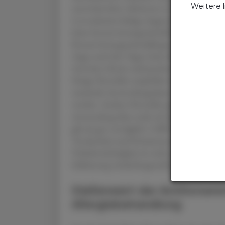
Weitere 
unerwünschtes Abrinnen in den Rachen hin
Levocabastin-haltige Augentropfen werden z
keine konservierungsmittelfreien Tropfen ve
Konservierungsmittelallergie und bei Kontak
Auge nach drei Tagen keine Besserung oder so
Arzt/eine Ärztin aufzusuchen.
Einige Hersteller empfehlen in der Selbstme
maximale Anwendungsdauer von zwei Wochen,
werden. Andere Hersteller geben keine expl
Anwendung über mehr als drei Monate liege
gilt als gut verträglich. UAW beschränken si
Trockenheit und Irritationen, Juckreiz oder
Verkehrstüchtigkeit ist nicht zu erwarten. 
Sehleistung wiederhergestellt ist. Überempfin
Stellenwert der Antihistami
Allergiebehandlung