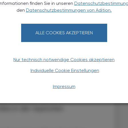
6
Informationen finden Sie in unseren
Datenschutzbestimmun
tanzuhalten.
6,7
den
Datenschutzbestimmungen von Adition.
wei- bis viermal täglich angewendet.
Dass derzeit
rfügbar sind, muss insbesondere bei
tlinsenträger:innen berücksichtigt werden. Sollte am
gar eine Verschlechterung eintreten, so ist ein
ALLE COOKIES AKZEPTIEREN
dikation mit Levocabastin-haltigen Produkten eine
 anschließend sollte die Therapie ärztlich überprüft
izite Begrenzung der Anwendungsdauer an. Für eine
Nur technisch notwendige Cookies akzeptieren
n laut Fachinformation keine Daten vor. Levocabastin
Individuelle Cookie Einstellungen
ch meist auf lokale Reaktionen wie Brennen,
 Tränenfluss. Eine Beeinträchtigung der
Nach den Augentropfen muss abgewartet werden, bis die
Impressum
6,
dlichkeitsreaktionen sind sehr selten.
nika in der topischen