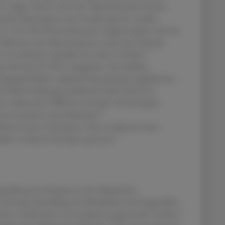
l. zeigte, hatten 36 % der Teilnehmenden bereits
des Nasensprays eine Linderung der nasalen
es 76 %. Bei Verwendung der Augentropfen tritt bei
Minuten eine Besserung ein, nach einer Stunde
3
evocabastin schneller als orales Cetirizin.
 wird mit 60–80 % angegeben, bei okulärer
spiegel bleiben aufgrund der geringen applizierten
e Nebenwirkungen praktisch nicht auftreten.
odass sedierende UAW bei normalen Dosierungen
6
unverändert renal eliminiert.
eurotensin-2-Rezeptor. Dies ist klinisch ohne
5
dien zu diesem Rezeptor genutzt.
andlung der Symptome der allergischen
iz, Rötung, Schwellung der Bindehaut und Augenlider
6
itis vernalis kann Levocabastin angewendet werden.
6