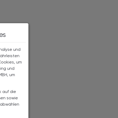
es
Analyse und
ährleisten
Cookies, um
ting und
MBH, um
k auf die
nen sowie
h abwählen