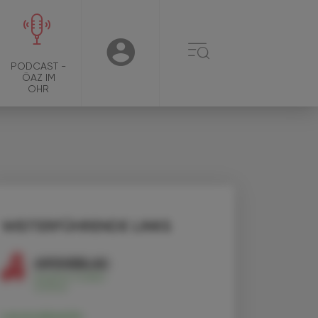
☰
USER
PODCAST -
ÖAZ IM
OHR
WEITERFÜHRENDE LINKS
Levocabastin