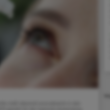
Ma
fe stellt diesmal Levocabastin in den
979 gezielt für die topische Anwendung