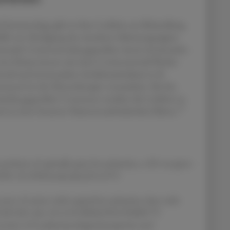
 Immunology gibt in ihrer Leitlinie zur Behandlung
gshilfe zur Abwägung der einzelnen Substanzgruppen
ranasale Corticosteroide gegenüber einem intranasalen
a Patient:innen mit einer Corticosteroid-Phobie.
coid und intranasalem Antihistaminikum (z. B.
tason) ist der Monotherapie vorzuziehen. Bei der
inika gegenüber Cromonen tendiert die Leitlinie zu
11
nd zu einer besseren Patientenzufriedenheit führen.
synthesis of optically pure levocabastine, a H1-receptor
 DOI: 10.3390/molecules22111971
et of action with topical levocabastine than with
4(7):S5-S10. doi: 10.1155/S0962935195000779
view of its pharmacological properties and