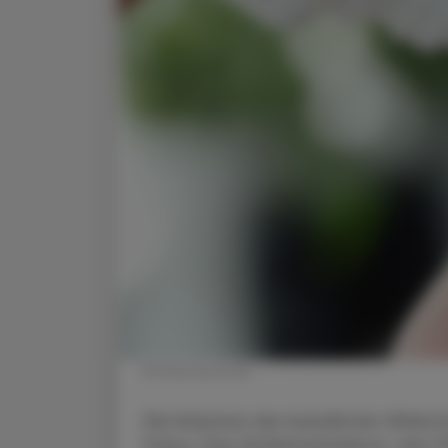
© Shutterstock
Die Kolumne der bewährten Wirkstof
Fokus. Das Antihistaminikum, das 1