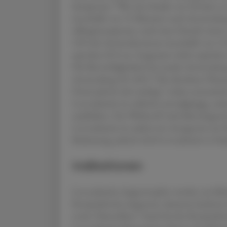
3
Symptome.
Wie eine Studie von Drouin et a
innerhalb von 15 Minuten nach Anwendung 
Allergiesymptome, nach einer Stunde waren 
32 % der Anwender:innen innerhalb von 15 
sprechen 81 % an. Insgesamt wirkt topisches L
Die Bioverfügbarkeit bei nasaler Anwendung
4
Anwendung 30–60 %.
Die absoluten Plasma
5
Dosis jedoch sehr niedrig,
sodass systemisch
Levocabastin ist schlecht zentralgängig, s
ausbleiben. Der Wirkstoff wird überwiegend 
Levocabastin ist zudem ein Antagonist am N
Bedeutung, jedoch wird Levocabastin in Stu
Indikationen
Levocabastin-Augentropfen werden zur Beh
Konjunktivitis eingesetzt, darunter Juckre
6
sowie Tränenfluss.
Auch bei der Konjunktiv