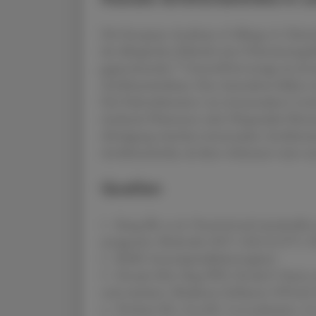
Die European Academy of Allergy & Clinical
der allergischen Rhinitis eine Orientierun
11
gegeneinander.
Generell bevorzugt sie int
Antihistaminikum. Eine Ausnahme bilden etw
Die Fixkombination von intranasalem Corti
Azelastin/Fluticason oder Olopatadin/Mome
Abwägung zwischen intranasalen Antihistam
Antihistaminika, da diese wirksamer seien u
Quellen
1 Kang SK, et al.: Practical and sustainable 
antagonist. Molecules 2017; 22(11):1971.
2 BASG Arzneispezialitätenregister
3 Drouin MA, Yang WH, Horak F: Faster ons
oral cetirizine. Mediators Inflamm 1995;
4 Dechant KL, Goa KL: Levocabastine. A re