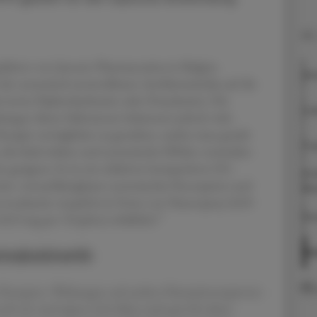
08.
labors von Janssen Pharmaceutica in Belgien
Wi
o der systemisch anwendbaren Antihistaminika auf die
kt (etwa Diphenhydramin oder Doxylamin). Die
Ind
ngen dieser Substanzen belasteten jedoch viele
erapie verträglicher zu gestalten, suchte man gezielt
Pr
die lokal wirken und systemische Effekte vermeiden
rs geeignet: Es ist ein selektiver kompetitiver H1-
Ste
itt, vernachlässigbarer systemischer Resorption und
Al
Levocabastin rezeptfrei in Form von Nasenspray (0,05
2
Nas
015 mg pro Tropfen) erhältlich.
makokinetik
Qu
1-Rezeptor. Wirkungen auf andere Histaminrezeptoren
sch ein und eignet sich daher auch gut für akute