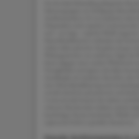
Für die lokale Behandlung allergischer Be
Substanzgruppen zur Verfügung: Mastzellstab
Antihistaminika (z. B. Levocabastin), dual wi
Olopatadin) sowie topische Corticosteroide
und – am Auge – topische NSAR eingesetzt. 
Mastzellstabilisatoren verhindern die Frei
wirken daher präventiv. Sie gelten als gut ve
Wirkungseintritts von mehreren Tagen bis 
bieten dagegen einen raschen Wirkeintritt i
Verträglichkeit und eignen sich daher beso
Antiallergika wie Azelastin, Ketotifen ode
einer Mastzellstabilisierung und entzündu
sowohl schnell als auch präventiv und decke
Corticosteroide besitzen die stärkste antii
schweren Beschwerden indiziert, jedoch auf
kurzfristigen Einsatz beschränkt. NSAR und 
ergänzende Rolle in speziellen Situationen.
Nasale Antihistaminika in Le