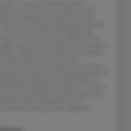
schwerden an Augen und Nase stehen mehrere
ilisatoren (z. B. Natriumcromoglicat), topische
rksame Antiallergika (z. B. Azelastin, Ketotifen,
. Selten werden kurzfristig Alpha-Sympathomimetika
Tränenersatzmittel dienen als Begleittherapie.
setzung von Histamin und anderen Mediatoren und
rträglich, bergen jedoch den Nachteil eines verzögerten
Wochen. Topische Antihistaminika wie Levocabastin
nnerhalb weniger Minuten bei sehr guter
nders für akut auftretende Symptome. Dual wirksame
r Olopatadin kombinieren die H1-Rezeptorblockade mit
ngshemmenden Eigenschaften. Dadurch wirken sie
n beide Phasen der allergischen Reaktion ab. Topische
nflammatorische Wirkung und sind bei moderaten bis
grund ihres Nebenwirkungsprofils auf den
abschwellende Präparate spielen lediglich eine
itlinien