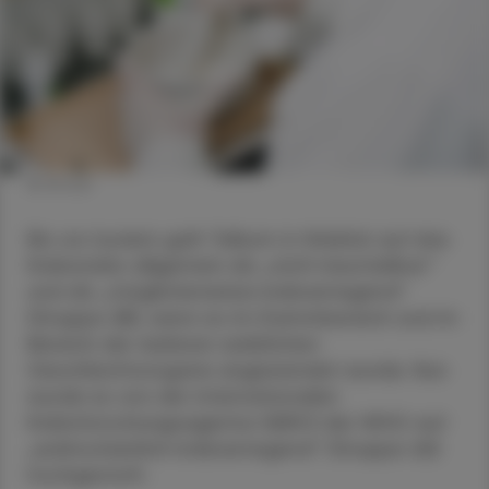
© iStock
Bis vor kurzem galt Talkum in Hinblick auf das
Krebsrisiko allgemein als „nicht beurteilbar“
und als „möglicherweise krebserregend“
(Gruppe 2B), wenn es im Dammbereich und im
Bereich der äußeren weiblichen
Geschlechtsorgane angewendet wurde. Nun
wurde es von der internationalen
Krebsforschungsagentur (IARC) der WHO auf
„wahrscheinlich krebserregend“ (Gruppe 2A)
hochgestuft.