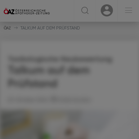
☰
USER
USER
TALKUM AUF DEM PRÜFSTAND
Toxikologische Neubewertung
Talkum auf dem
Prüfstand
23. Oktober 2024
Artikel drucken