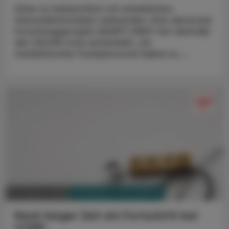
Hitze ist bekanntlich mit erheblichen
Gesundheitsrisiken verbunden. Das deutsche
Forschungsprojekt ADAPT-HEAT hat deshalb
die CALOR-Liste entwickelt, um
medizinisches Fachpersonal dabei zu ...
PHARMAZIE, TARA, MEDIZIN
03. August 2026
Nach langer Zeit ein Fortschritt bei
COPD