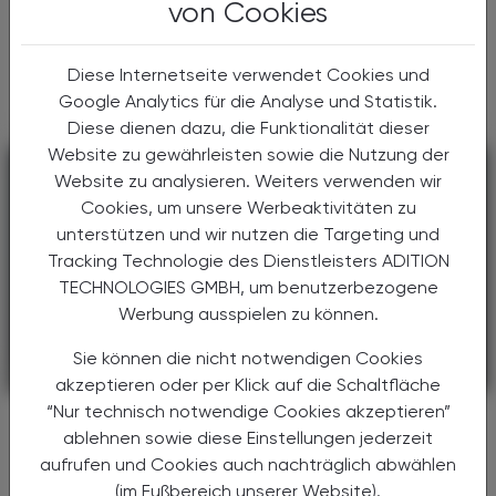
von Cookies
auftretende Erkrankung – es gibt viele
Gründe, Arzneimittel erst am Urlaubsort zu
kaufen. Doch nach Angaben der ...
Diese Internetseite verwendet Cookies und
Google Analytics für die Analyse und Statistik.
Diese dienen dazu, die Funktionalität dieser
Website zu gewährleisten sowie die Nutzung der
Website zu analysieren. Weiters verwenden wir
Cookies, um unsere Werbeaktivitäten zu
unterstützen und wir nutzen die Targeting und
Tracking Technologie des Dienstleisters ADITION
TECHNOLOGIES GMBH, um benutzerbezogene
Werbung ausspielen zu können.
Sie können die nicht notwendigen Cookies
PHARMAZIE, TARA, MEDIZIN
08. August 2026
akzeptieren oder per Klick auf die Schaltfläche
“Nur technisch notwendige Cookies akzeptieren”
Neue Therapieoption
ablehnen sowie diese Einstellungen jederzeit
Pankreas-Ca
aufrufen und Cookies auch nachträglich abwählen
(im Fußbereich unserer Website).
In einer randomisierten Phase-III-Studie