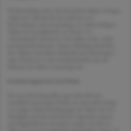
Die Beurteilung stützt sich auf mehrere Säulen. So liegen
„begrenzte“ Beweise für das Auftreten von
Eierstockkrebs nach Anwendung von Asbest-haltigem
Talkum im Genitalbereich von Frauen vor.
„Ausreichende“ Beweise in Tierstudien sowie „starke
mechanistische Beweise“ deuten allerdings darauf hin,
dass Talkum wesentliche Merkmale eines Karzinogens
zeigt. Hierbei ist es sehr unwahrscheinlich, dass die
Substanz mit Asbest verunreinigt war.
So krebserregend wie rotes Fleisch
Die neue Einstufung allein sagt nichts über das
tatsächliche kanzerogene Risiko aus, denn dieses hängt
von einigen Rahmenbedingungen ab. Neben der Art,
Häufigkeit und dem Ausmaß der Exposition müssen
auch Begleitfaktoren betrachtet werden. Im Fall von
Talkum kommt als maßgeblicher Risikofaktor hinzu, ob