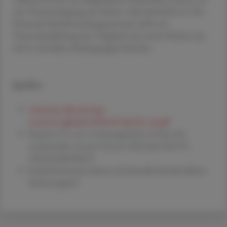
eine Verunreinigung mit Asbest wahrscheinlich ist. Das
Deutsche Krebsforschungszentrum zieht zur
Veranschaulichung den Vergleich mit rotem Fleisch, das
sich in derselben Risikogruppe befindet.
Quellen
www.iarc.who.int/wp-
content/uploads/2024/07/pr352_E.pdf
Stayner LT et al., Carcinogenicity of talc and
acrylonitrile. Lancet Oncol. 2024 Jul 4:S1470-
2045(24)00384-X
krebsinformationsdienst.de/aktuelles/detail/talkum-
krebserregend