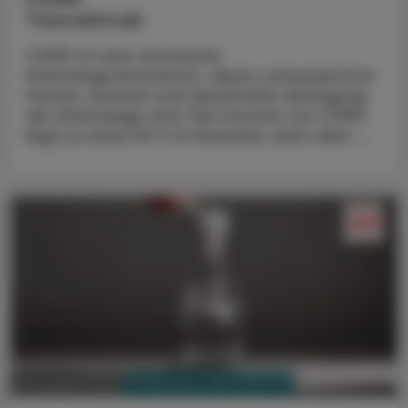
Tozorakimab
COPD ist eine chronische
Atemwegsobstruktion, deren Leitsymptome
Husten, Auswurf und dauerhafte Verengung
der Atemwege sind. Die Ursache von COPD
liegt zu etwa 90 % im Rauchen, kann aber ...
PHARMAZIE, TARA, MEDIZIN
03. August 2026