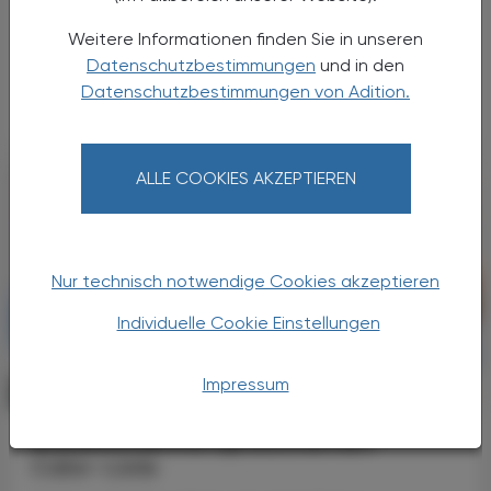
erhielten 500 Erkrankte mit vorbehandeltem,
Weitere Informationen finden Sie in unseren
metastasiertem Pankreaskarzinom entweder
Datenschutzbestimmungen
und in den
das neue Medikament Daraxonrasib oder
Datenschutzbestimmungen von Adition.
eine Chemotherapie.
ALLE COOKIES AKZEPTIEREN
Nur technisch notwendige Cookies akzeptieren
Individuelle Cookie Einstellungen
Impressum
PHARMAZIE, TARA, MEDIZIN
07. August 2026
Arzneimitteltherapiesicherheit
Calor-Liste