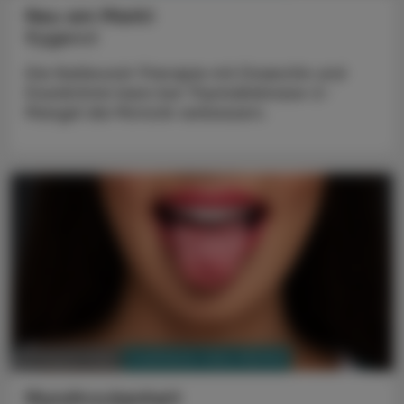
Neu am Markt
Kygevvi
Die Nukleosid-Therapie mit Doxecitin und
Doxribtimin kann bei Thymidinkinase-2-
Mangel die Motorik verbessern.
PHARMAZIE, TARA, MEDIZIN
03. August 2026
Mundtrockenheit