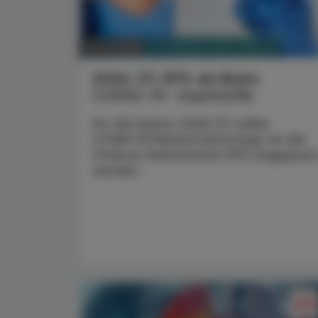
PHARMAZIE, TARA, MEDIZIN
16. Juli 2026
2026/27: XFG als Basis
COVID-19- Impfstoffe
Für die Saison 2026/27 sollen
COVID‑19‑Vakzine bevorzugt an die
Omikron‑Subvariante XFG angepass
werden.