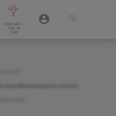
☰
USER
PODCAST -
ÖAZ IM
OHR
 Jänner 2024
ch Impfstoffbeschaffung wurde untersucht
Artikel drucken