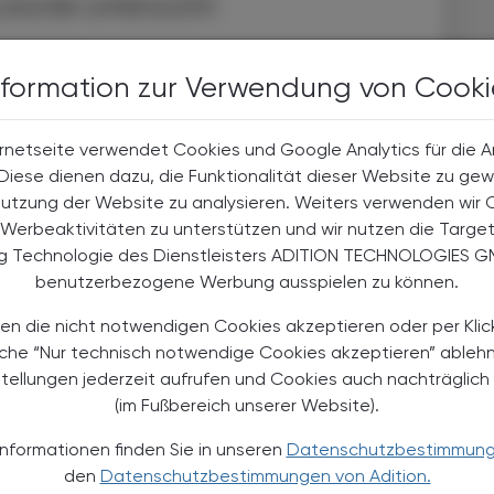
 wurde untersucht
ängelte der Rechnungshof die fehlende aktenmäßige
nformation zur Verwendung von Cooki
d klaren Zuständigkeitsregelungen. Die Prüfung
rdination der Impfstoffbeschaffung, Lieferzeitpunkte
en sowie die Konsequenzen des Verzichts auf
rnetseite verwendet Cookies und Google Analytics für die 
lung lautete, die Zuständigkeiten für die
. Diese dienen dazu, die Funktionalität dieser Website zu gew
egeln.
Nutzung der Website zu analysieren. Weiters verwenden wir 
Werbeaktivitäten zu unterstützen und wir nutzen die Targe
demiebewältigungsmaßnahmen empfiehlt der
ng Technologie des Dienstleisters ADITION TECHNOLOGIES G
gaben, um eine konsistente Vorgehensweise im
benutzerbezogene Werbung ausspielen zu können.
sweite Tests sollten nur noch abhängig von der
chtigung von Kosten-Nutzen-Aspekten im Vergleich
en die nicht notwendigen Cookies akzeptieren oder per Klic
den.
äche “Nur technisch notwendige Cookies akzeptieren” ableh
stellungen jederzeit aufrufen und Cookies auch nachträglic
e den Empfehlungen zu und betonte, dass sie in die
(im Fußbereich unserer Website).
d eines kommenden Epidemiegesetzes einfließen
Informationen finden Sie in unseren
Datenschutzbestimmun
er Verbesserung der Datenqualität und informierte
den
Datenschutzbestimmungen von Adition.
e Einrichtung einer Datenplattform. Rauch wies darauf