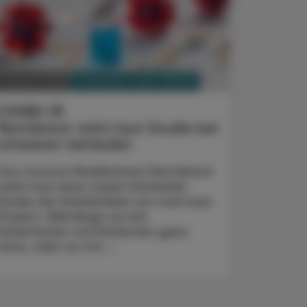
PHARMAZIE, TARA, MEDIZIN
. Februar 2023
COVID-19
Remdesivir wirkt laut Studie bei
schweren Verläufen
Das Corona-Medikament Remdesivir
senkt laut einer neuen Schweizer
Studie die Sterblichkeit um rund zwei
Prozent. Allerdings nur bei
Patientinnen und Patienten ganz
ohne, oder nur mit ...