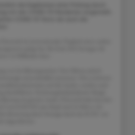
ürzlich die Ergebnisse einer Prüfung durch
g mit der COVID-19-Pandemie vorgestellt.
iten COVID-19-Tests als auch die
kus.
Österreich im internationalen Vergleich einen starken
agements gelegt hat. Bis Ende 2022 betrugen die
ns 5,2 Milliarden Euro.
ng von bevölkerungsweiten Tests führten jedoch
ststrategie unterschiedlich umsetzten. Dies erschwerte
Gesundheitsministerium und die Länder, sondern auch
ang durchführten. Rechnungshofpräsidentin Margit
völkerung nie getestet wurde. Österreich habe laut dem
nd Control (ECDC) pro Kopf rund 16 Mal so viel
liche Bewertung dieser Strategie durch das ECDC war
ht abgeschlossen.