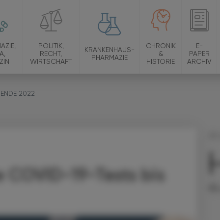
AZIE,
POLITIK,
CHRONIK
E-
KRANKENHAUS-
A,
RECHT,
&
PAPER
PHARMAZIE
ZIN
WIRTSCHAFT
HISTORIE
ARCHIV
 ENDE 2022
29.
Au
e COVID-19-Tests bis