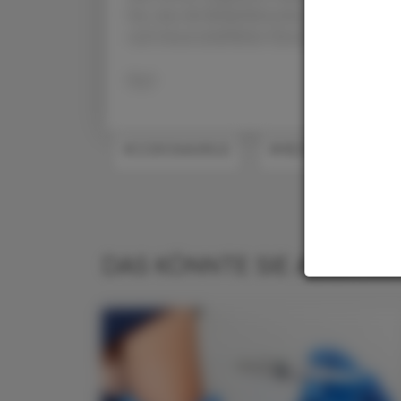
hin, dass die Bedarfsberechnungen aufgrun
und wissenschaftlicher Einschätzungen eine
Red
#CORONAVIRUS
#MEDIKATION
DAS KÖNNTE SIE AUCH IN