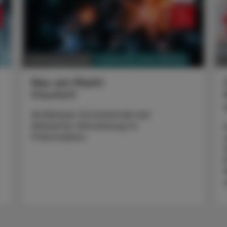
PHARMAZIE, TARA, MEDIZIN
17. November 2025
23
Neu am Markt
Kisunla®
Antikörper Donanemab bei
Alzheimer-Erkrankung im
Frühstadium.