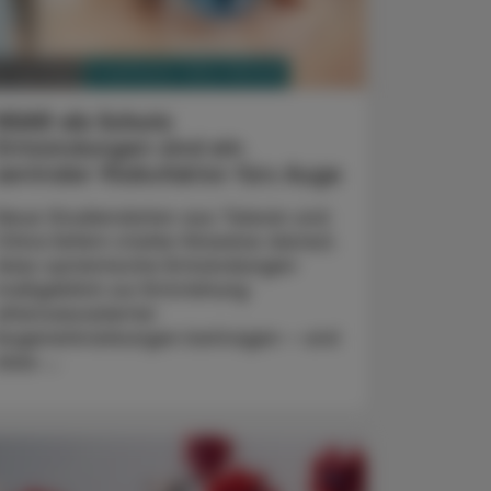
PHARMAZIE, TARA, MEDIZIN
. Juli 2026
NSAR als Schutz
Entzündungen sind ein
zentraler Risikofaktor fürs Auge
Neue Studiendaten aus Taiwan und
China liefern starke Hinweise darauf,
dass systemische Entzündungen
maßgeblich zur Entstehung
altersassoziierter
Augenerkrankungen beitragen – und
dass ...