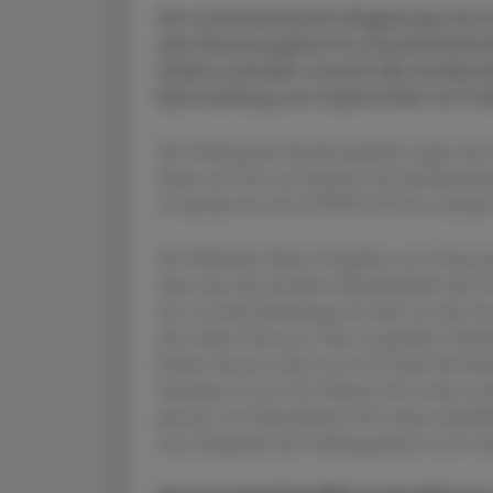
Die österreichische Regierung hat k
den Rechnungshof im Zusammenhan
Dabei standen sowohl die landeswe
Beschaffung von Impfstoffen im Fo
Die Prüfung des Rechnungshofs ergab, dass 
Fokus auf Tests im Rahmen des Pandemieman
Gesamtkosten für COVID-19-Tests mindeste
Die fehlenden klaren Vorgaben zur Umsetzu
dazu, dass die einzelnen Bundesländer die Te
eine zentrale Steuerung, da nicht nur das 
drei weitere Ressorts Tests in großem Umf
Kraker betonte, dass etwa ein Viertel der Be
European Centre for Disease Prevention a
getestet wie Deutschland. Die wissenschaft
zum Zeitpunkt der Prüfung jedoch noch nic