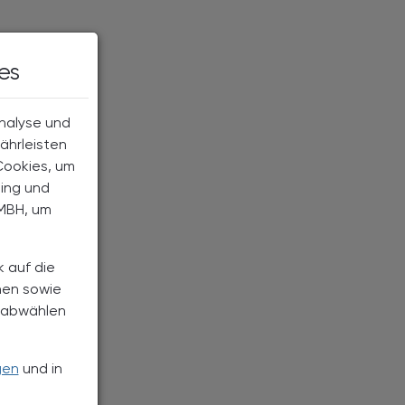
es
Analyse und
ährleisten
Cookies, um
ting und
MBH, um
k auf die
nen sowie
h abwählen
gen
und in