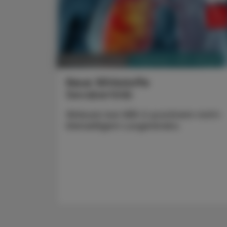
PHARMAZIE, TARA, MEDIZIN
17. November 2025
Neue Wirkstoffe
Sevabertinib
Wirksam bei HER-2-positivem nicht-
kleinzelligem Lungenkrebs.