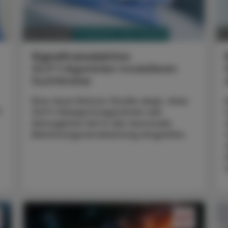
PHARMAZIE, TARA, MEDIZIN
04. Juli 2026
02
Signaltransduktion
GLP‑1‑Agonisten modulieren
Suchtkreise
Eine neue Nature-Studie zeigt, dass
t
GLP‑1-Rezeptoragonisten wie
Semaglutid tief in die neuronale
Belohnungsverarbeitung eingreifen.