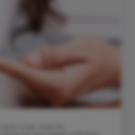
 Insulin icodec deckt den
te Woche mit einer einzigen subkutanen