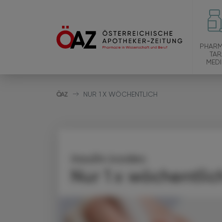
PHARM
TAR
MEDI
NUR 1 X WÖCHENTLICH
Insulin icodec
Nur 1 x wöchentlic