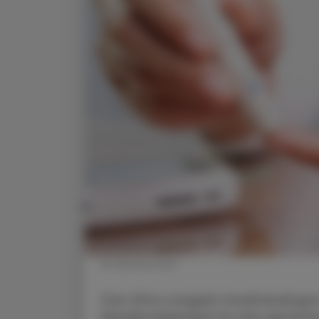
© shutterstock
Das Ultra-Langzeit-Insulinanalogon
Basalinsulinbedarf für eine gesam