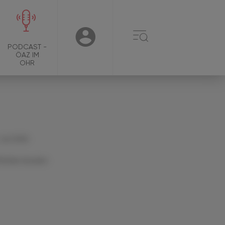
☰
USER
PODCAST -
ÖAZ IM
OHR
 Juli 2024
Artikel drucken