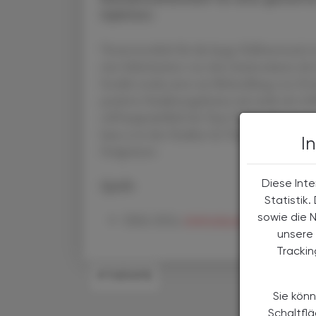
Injektion.
Verantwortlich für die lange Halbwertszeit i
eine Sub­stitution von drei Aminosäuren de
Insulin icodec jetzt zur Behandlung von Er
positiver Studienergebnisse mit mehr als 4
soll hauptsächlich bei Typ-2-Diabetiker:inn
kam es in den Studien im Vergleich zu tägli
I
Ereignissen.
Diese Inte
Quelle
Statistik
sowie die 
EMA 2024,
www.ema.europa.eu/en/me
unsere 
Tracki
#THERAPIE
Sie könn
Schaltfl