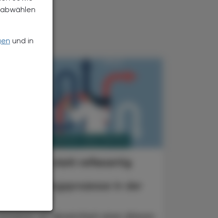
h abwählen
gen
und in
PHARMAZIE, TARA, MEDIZIN
. Juni 2026
Reflektiert statt reflexartig
Kognitive
Entscheidungsprozesse in der
Pharmazie
Schieben wir Verwirrtheit einer älteren