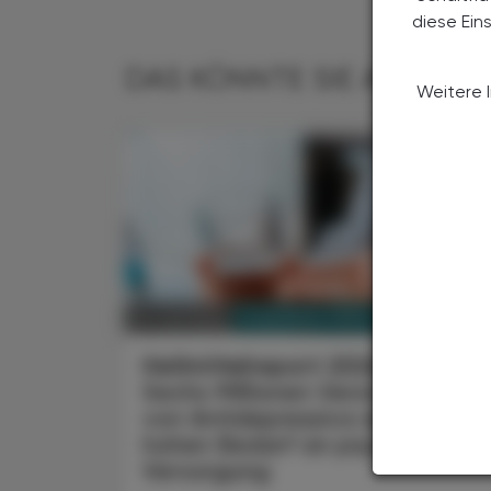
diese Ein
DAS KÖNNTE SIE AUCH IN
Weitere 
PHARMAZIE, TARA, MEDIZIN
24. Juli 2026
Heilmittelreport 2026
Sechs Millionen Verordnungen
von Antidepressiva zeigen
hohen Bedarf an psychischer
Versorgung