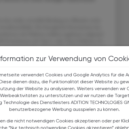
st eine starke, reversible Bindung an Albumin sowie
s Insulinmoleküls. Die Europäische Kom­mission hat
wachsenen mit Diabetes mellitus zugelassen aufgrund
.000 Erwachsenen mit Typ-1- oder Typ-2-Diabetes. Es
en eingesetzt werden, denn bei Typ-1-Diabetiker:innen
chem Basalinsulin häufiger zu hypoglykämischen
nformation zur Verwendung von Cooki
rnetseite verwendet Cookies und Google Analytics für die 
. Diese dienen dazu, die Funktionalität dieser Website zu gew
Nutzung der Website zu analysieren. Weiters verwenden wir 
dicines/human/EPAR/awiqli
Werbeaktivitäten zu unterstützen und wir nutzen die Targe
ng Technologie des Dienstleisters ADITION TECHNOLOGIES G
benutzerbezogene Werbung ausspielen zu können.
en die nicht notwendigen Cookies akzeptieren oder per Klic
äche “Nur technisch notwendige Cookies akzeptieren” ableh