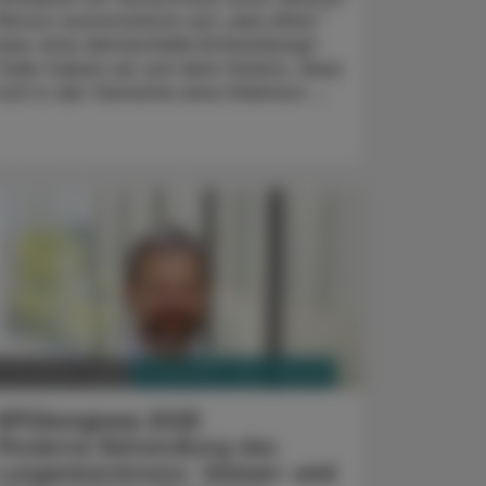
Person automatisch auf „das Alter“
bzw. eine dementielle Entwicklung?
Oder haben wir auf dem Schirm, dass
sich in der Geriatrie eine Infektion ...
PHARMAZIE, TARA, MEDIZIN
6. November 2025
APOkongress 2025
Moderne Behandlung des
Lungenkarzinoms:
Immun- und