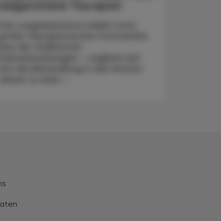
zielgerichtete Therapien
Das Lungenkarzinom bleibt trotz
großer therapeutischer Fortschritte
eine der tödlichsten
Krebserkrankungen – zugleich hat
sich die Behandlung in den letzten
Jahren zu einer ...
ns
aten