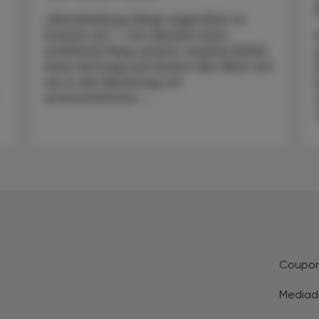
„Wundheilung fängt eigentlich im
Inneren an“ – mit diesem Satz
eröffnete Mag. pharm. Sophie Rößel
ihren Vortrag und lenkte den Blick auf
ein in der Beratung oft
unterschätztes ...
Coupo
Mediad