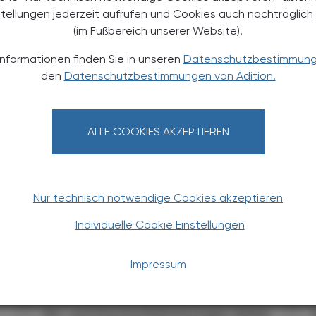
stellungen jederzeit aufrufen und Cookies auch nachträglic
(im Fußbereich unserer Website).
TERESSIEREN
Informationen finden Sie in unseren
Datenschutzbestimmun
den
Datenschutzbestimmungen von Adition.
ALLE COOKIES AKZEPTIEREN
Nur technisch notwendige Cookies akzeptieren
PHARMAZIE, TARA, MEDIZIN
06. Juli 2026
22
Individuelle Cookie Einstellungen
Wenn die Nacht zur Belastung
wird:
Impressum
Schlafstörungen in der
Selbstmedikation
Ein- und Durchschlafstörungen zählen