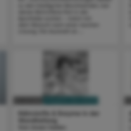
zu den häufigsten Beschwerden, bei
denen Betroffene Rat in der
Apotheke suchen – meist mit
dem Wunsch nach einer raschen
Lösung. Die Auswahl an ...
PHARMAZIE, TARA, MEDIZIN
22. Juni 2026
2
Nährstoffe & Enzyme in der
Wundheilung
Von innen heilen