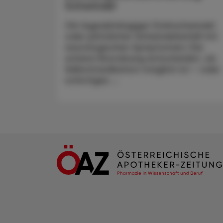
Schwindel
Ob lageabhängiger Drehschwindel
oder plötzlicher Schwindelanfall mit
neurologischen Symptomen: Die
sichere Einordnung entscheidet, ob
Selbstmedikation möglich ist – oder
sofortiges ...