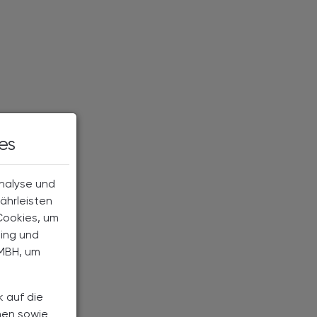
es
Analyse und
ährleisten
Cookies, um
ting und
MBH, um
k auf die
nen sowie