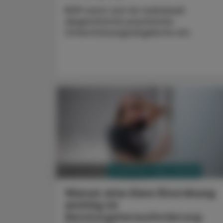
BÖP setzt sich für individuell
abgestimmte psychische
Unterstützungsangebote ein.
PHARMAZIE, TARA, MEDIZIN
22. Juni 2026
Warum eine klare Einordnung
wichtig ist
Beratungsherausforderung: