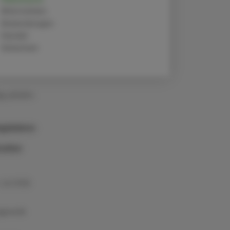
Alternativen
Anwendungen
Handel
Sicherheit
g. pharm.
gdalena
ralter
 Juli 2026
gnostik