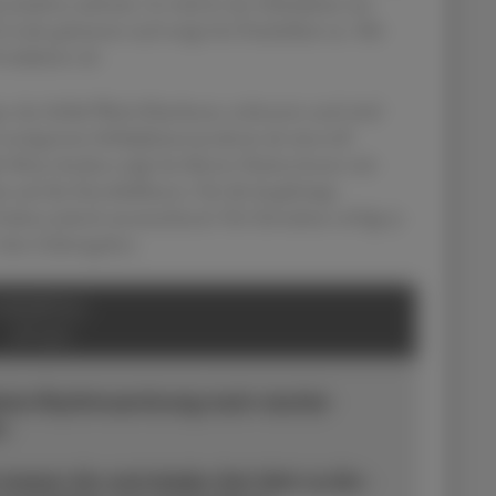
schaften aufweist. Es wird in der Zirbeldrüse aus
h Licht gehemmt und steigt bei Dunkelheit an. Mit
oduktion ab.
n des Schlaf-Wach-Rhythmus verbessern und wird
 verzögertem Schlafphasensyndrom als sinnvoll
le Meta-Analyse zeigt bei älteren Patient:innen mit
m auf die Einschlaflatenz. Für die langfristige
videnz jedoch unzureichend. Die Einnahme erfolgt je
 dem Zubettgehen.
ONDERFALL:
JETLAG
diane Rhythmusstörung nach rascher
n.
nerer Uhr und lokaler Zeit führt zu Ein-