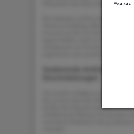
Wirksamkeit oder Nichtverfügbarkeit der KV
Weitere 
Benzodiazepine und Benzodiazepin-Rezepto
Toleranzentwicklung, Abhängigkeit, kognit
Insomnie assoziiert. Ihr Einsatz sollte kurz
begrenzt bleiben. Auch von einer langfrist
Antidepressiva wie Trazodon rät die Leitlin
aufgrund der nicht ausreichenden Evidenz b
Sedierende Antihistaminika:
Einschränkungen
Die rezeptfrei verfügbaren Antihistamini
ihrer zentral sedierenden Wirkung kurzfristi
die Blut-Hirn-Schranke, blockieren zentral
schlaffördernde Wirkung. Die Einnahme er
ausreichende Schlafdauer sollte gewährleist
vermeiden.