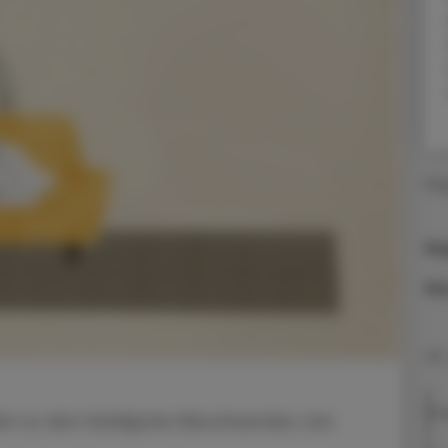
Ma
Ma
Mu
06.
Dia
len zu den häufigsten Beschwerden, bei