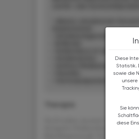
und Ein‑ oder Durchschlafprobl
• Alkohol, stimulierende Genussmi
Amphetamine)
• Antriebssteigernde Antidepress
I
• β-Blocker
• Antibiotika (z. B. Gyrasehemme
• Antidementiva
Diese Inte
• Asthma-Medikamente (z. B. β
Statistik
• Diuretika
sowie die 
• Hormonpräparate (z. B. Thyroxi
unsere 
Tracki
Therapie
Sie könn
Schaltfl
Die S3-Leitlinie „Insomnie“ empfiehlt pr
diese Ein
die kognitive Verhaltenstherapie bei Insomni
Behandlungsansatz gilt. Verschreibungspflic