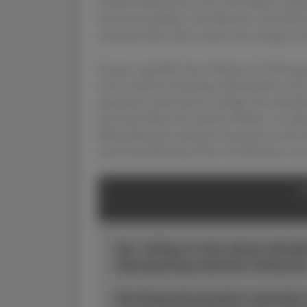
schlafmodulierende sowie antioxidative Eigen
Serotonin gebildet. Die Sekretion wird durc
zunehmendem Alter nimmt die endogene Pr
Exogen zugeführt kann Melatonin Störunge
unter anderem bei Jetlag, Schichtarbeit und
angesehen (siehe Kasten
Jetlag
). Eine aktuel
Insomnie kleine bis mittlere Effekte, vor alle
Behandlung der primären Insomnie ist die E
nach Formulierung 30 bis 120 Minuten vor
S
Der Jetlag ist eine akute zirka
Überquerung mehrerer Zeitzone
Die Desynchronisation zwischen in