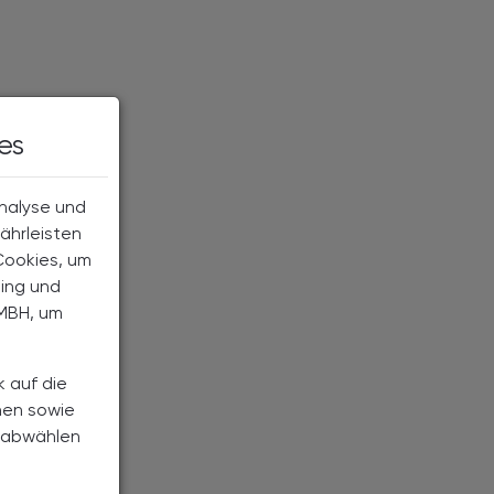
es
Analyse und
ährleisten
Cookies, um
ting und
MBH, um
k auf die
nen sowie
h abwählen