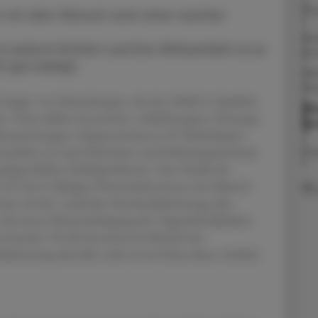
Th
t mit dem Wunsch nach einer raschen
Sed
 jedoch limitiert und ihre Wirksamkeit ist je
Ei
h gut belegt.
Mel
Rh
ruppe von Erkrankungen, die den Schlaf in Qualität,
Pf
igen. Dazu zählen Insomnien, schlafbezogene Atmungs-
un
musstörungen, Hypersomnien (z. B. Narkolepsie)
fwandeln). Je nach Definition und Erhebungsmethode
Faz
elegentlichen Schlafproblemen. Eine Studie der
8- bis 67-jährigen Österreicher:innen eine klinisch
iniert als Ein- und/oder Durchschlafstörung oder
relevanten Beeinträchtigung der Tagesbefindlichkeit
m besteht. Da die Insomnie im Bereich der
lafstörung darstellt, steht sie im Fokus dieses Artikels.