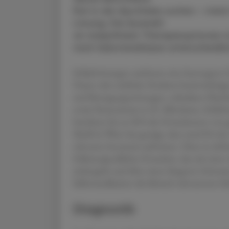
Rat in der Apotheke suchen – meis
Lösung. Die Auswahl
an rezeptfreien Therapieoptionen ist
nach Substanzklasse unterschiedlic
Schlafstörungen umfassen eine heterogene G
Dauer oder zeitlicher Struktur beeinträcht
und Bewegungsstörungen, zirkadiane Rhyth
sowie Parasomnien (z. B. Albträume, Schla
berichten bis zu 30 % der Erwachsenen von g
MedUni Wien hat gezeigt, dass rund 8 % der 1
relevante Insomnie aufweisen. Diese ist def
frühmorgendliches Erwachen, das mit einer 
einhergeht und über einen längeren Zeitrau
Selbstmedikation die klinisch relevanteste Sch
Diagnostik