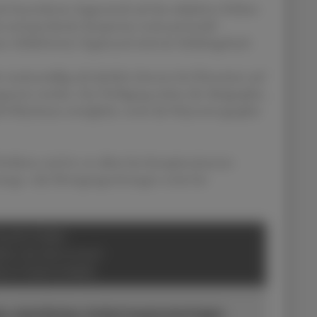
it besonderem Augenmerk auf das subjektive Erleben
he und psychische Symptome sowie potenziell
ten
Schlafstörer
). Ergänzend wird ein Schlaftagebuch
t routinemäßig erforderlich, können bei Hinweisen auf
ngesetzt werden. Zur Verfügung stehen die Aktigraphie,
Wach-Rhythmus ermöglicht, sowie die Polysomnographie
erfahren und ist vor allem bei therapieresistenter
mungs- oder Bewegungsstörungen sowie bei
HLAFSTÖRER:
EN, DIE DEN SCHLAF
ÄCHTIGEN KÖNNEN
n nächtlichen Schlaf beeinträchtigen