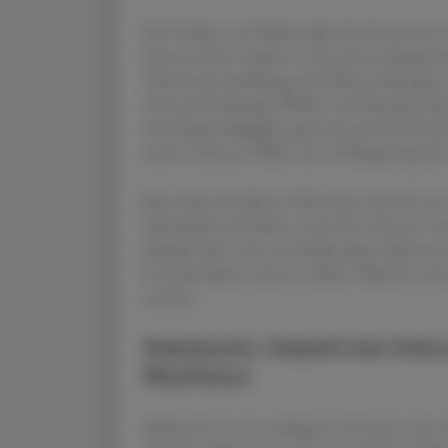
Die Evidenz zur Wirksamkeit bei Insomnie is
Einsatz abrät. Zudem ist die Anwendung la
Toleranzentwicklung und Nebenwirkungen 
sind anticholinerge Effekte wie Mundtrock
sind Tagesmüdigkeit, gastrointestinale Be
und in seltenen Fällen eine Verlängerung de
Besonders bei älteren Menschen besteht ein 
Schwindel und Stürze sowie für relevante Ar
dämpfenden oder anticholinergen Substa
kontraindiziert; ebenso sollten Alkohol sow
werden.
Melatonin: Gezielt bei Stö
Rhythmus
Melatonin ist ein endogenes Hormon, das ei