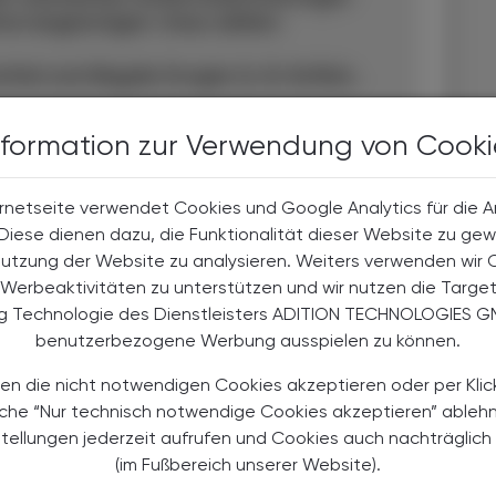
eme begünstigen. Dazu zählen:
ttel und illegale Drogen (z. B. Koffein,
iva (z. B. bestimmte SSRI)
nformation zur Verwendung von Cooki
r)
rnetseite verwendet Cookies und Google Analytics für die 
-Sympathomimetika)
. Diese dienen dazu, die Funktionalität dieser Website zu gew
Nutzung der Website zu analysieren. Weiters verwenden wir 
n, Glukokortikoide)
Werbeaktivitäten zu unterstützen und wir nutzen die Targe
ng Technologie des Dienstleisters ADITION TECHNOLOGIES G
benutzerbezogene Werbung ausspielen zu können.
en die nicht notwendigen Cookies akzeptieren oder per Klic
äche “Nur technisch notwendige Cookies akzeptieren” ableh
imär nicht-medikamentöse Maßnahmen, insbesondere
stellungen jederzeit aufrufen und Cookies auch nachträglic
e (KVT-I), die als wirksamster und nachhaltigster
(im Fußbereich unserer Website).
htige Arzneimittel sollten nur bei unzureichender