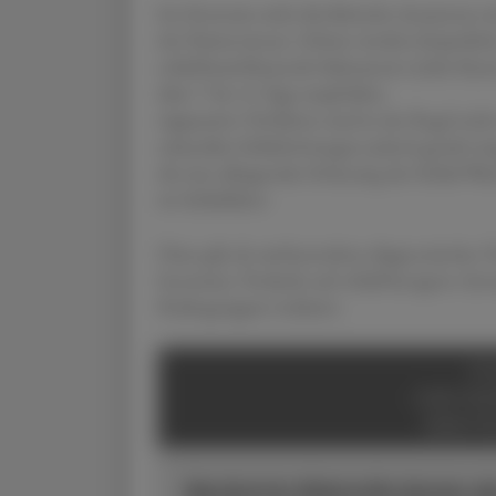
Im Zentrum steht die klinische Anamnese m
der Patient:innen. Erfasst werden körperlic
schlafbeeinflussende Substanzen (siehe Kas
über 7 bis 14 Tage empfohlen.
Apparative Verfahren sind in der Regel nich
sekundäre Schlafstörungen jedoch gezielt ei
die eine alltagsnahe Erfassung des Schlaf-
im Schlaflabor.
Diese gilt als umfassendstes diagnostisches V
Insomnie, Verdacht auf schlafbezogene At
Risikogruppen indiziert.
SC
SUBSTANZ
BEEINTR
Bestimmte Wirkstoffe können de