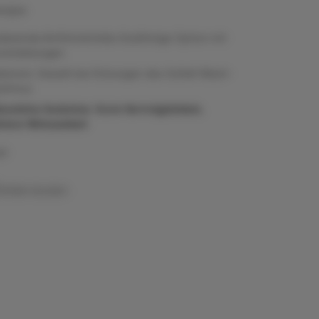
erapie
ierende Antihistaminika: Kurzfristige Option mit
nschränkungen
atonin: Gezielt bei Störungen des Schlaf-Wach-
ythmus
lanzliche Sedativa: Gute Verträglichkeit,
klare Wirksamkeit
it
Artikel drucken