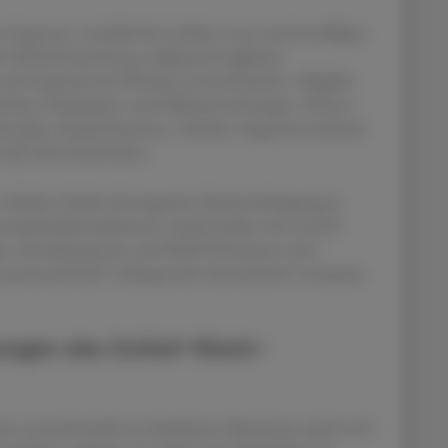
t begrenzt, weshalb die Leitlinie vom routinemäßigen
ut Fachinformationen aufgrund möglicher
auf maximal zwei Wochen zu beschränken. Möglich
enheit, Obstipation und Miktionsstörungen. Ebenso
schwerden, Kopfschmerzen, erhöhter Augeninnendruck
r QT-Zeit beschrieben.
erhöhtes Risiko für kognitive Beeinträchtigungen,
zneimittelinteraktionen, insbesondere mit zentral
nzen. Kombinationen mit MAO-Hemmern sind
ie potenziell QT-verlängernde Arzneimittel vermieden
rungen des Schlaf-Wach-
ne zentrale Rolle im zirkadianen Rhythmus spielt und