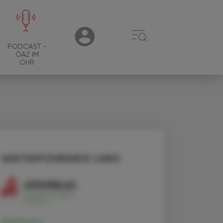
☰
USER
PODCAST -
ÖAZ IM
OHR
WEITERFÜHRENDE LINKS
Melatonin