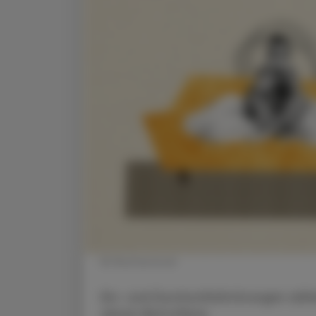
© Shutterstock
Ein- und Durchschlafstörungen zäh
denen Betroffene