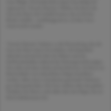
Liam Wright. Die Studie liefere damit neue Belege für
sogenannte "Genetic-Nurture"-Effekte, bei denen die
Gene der Eltern das Umfeld formen, das sie für ihre
Kinder schaffen - unabhängig davon, ob diese Gene
weitervererbt wurden.
"Genetic Nurture" bedeute, so die Ärztezeitung, dass die
Gene der Eltern deren Essverhalten, die körperliche
Aktivität und auf der Seite der Mütter auch das
Stoffwechselmilieu während der Schwangerschaft prägen.
Das wirke sich dann direkt auf das Kind aus. So könne ein
Kind indirekt vom mütterlichen Erbgut beeinflusst
werden, selbst wenn es bestimmte genetische Varianten
gar nicht geerbt hätte. Die Gene wirkten über das gelebte
Verhalten der Eltern, nicht allein über das Erbgut, das ein
Kind mitbekommen hat.