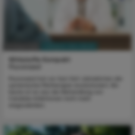
PHARMAZIE, TARA, MEDIZIN
03. August 2026
Wirkstoffe Kompakt
Fluconazol
Fluconazol hat vor fast fünf Jahrzehnten die
systemische Pilztherapie revolutioniert. Bis
heute ist es aus der Behandlung von
Candida-Infektionen nicht mehr
wegzudenken.