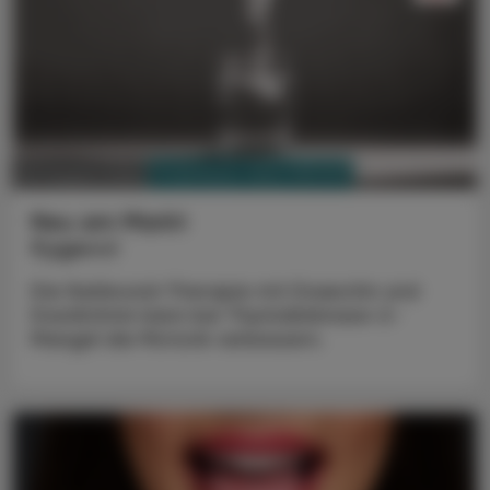
PHARMAZIE, TARA, MEDIZIN
03. August 2026
Neu am Markt
Kygevvi
Die Nukleosid-Therapie mit Doxecitin und
Doxribtimin kann bei Thymidinkinase-2-
Mangel die Motorik verbessern.