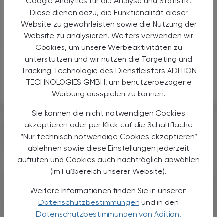
Google Analytics für die Analyse und Statistik.
verbessern", so Wright. "Gezielte Maßnahmen zur
Diese dienen dazu, die Funktionalität dieser
Senkung des BMI von Müttern, insbesondere während
Website zu gewährleisten sowie die Nutzung der
der Schwangerschaft, könnten die
Website zu analysieren. Weiters verwenden wir
generationenübergreifenden Auswirkungen von
Cookies, um unsere Werbeaktivitäten zu
Adipositas verringern."
unterstützen und wir nutzen die Targeting und
Tracking Technologie des Dienstleisters ADITION
APA
TECHNOLOGIES GMBH, um benutzerbezogene
Werbung ausspielen zu können.
Sie können die nicht notwendigen Cookies
akzeptieren oder per Klick auf die Schaltfläche
DAS KÖNNTE SIE AUCH
“Nur technisch notwendige Cookies akzeptieren”
INTERESSIEREN
ablehnen sowie diese Einstellungen jederzeit
aufrufen und Cookies auch nachträglich abwählen
(im Fußbereich unserer Website).
Weitere Informationen finden Sie in unseren
Datenschutzbestimmungen
und in den
Datenschutzbestimmungen von Adition.