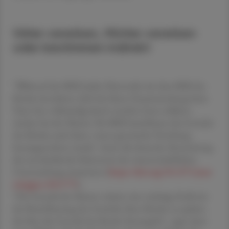
Väter vererben, Mütter vererben
oder bestimmen indirekt
"Während der BMI beider Elternteile mit dem BMI des
Kindes korrelierte, ließ sich dieser Zusammenhang beim
Vater fast vollständig durch vererbte Gene erklären.
Anders bei der Mutter: Ihr BMI beeinflusste das Gewicht
des Kindes auch dann, wenn genetische Vererbung
herausgerechnet wurde", fasste die deutsche Ärztezeitung
die entscheidende Erkenntnis der wissenschaftlichen
Untersuchung zusammen (
https://doi.org/10.1371/jour
nal.pgen.1011775
).
"Die Genetik der Mutter scheint eine wichtige Rolle bei
der Beeinflussung des Gewichts ihres Kindes zu spielen,
die über die Genetik des Kindes hinausgeht", sagte dazu