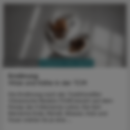
PHARMAZIE, TARA, MEDIZIN
03. August 2026
Ernährung
Hitze und Kälte in der TCM
Die Ernährung nach der Traditionellen
Chinesische Medizin (TCM) beruht auf dem
Prinzip der 5 Elemente-Lehre. Die fünf
Elemente Erde, Metall, Wasser, Holz und
Feuer stehen für je eine ...