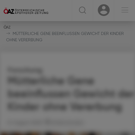
☰
USER
USER
MÜTTERLICHE GENE BEEINFLUSSEN GEWICHT DER KINDER
OHNE VERERBUNG
Forschung
Mütterliche Gene
beeinflussen Gewicht der
Kinder ohne Vererbung
21. August 2025
Artikel drucken