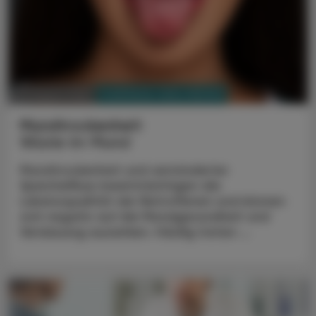
PHARMAZIE, TARA, MEDIZIN
03. August 2026
Mundtrockenheit
Wüste im Mund
Mundtrockenheit und verminderter
Speichelfluss beeinträchtigen die
Lebensqualität der Betroffenen und können
sich negativ auf die Mundgesundheit und
Verdauung auswirken. Häufig treten ...