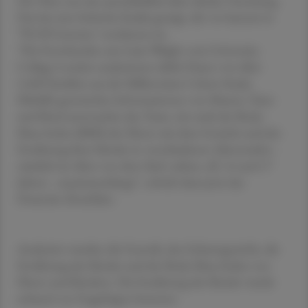
Die Väter tun das ausschließlich über direkte Vererbung.
Das hat eine britische Studie gezeigt, die vor kurzem in
"PLOS Genetics" erschienen ist.
"Die Forschenden um Liam Wright vom University
College London analysierten dafür Daten von über
2.600 Familien aus der Millennium Cohort Study.
Mithilfe genetischer Informationen von Mutter, Vater
und Kind untersuchte das Team, wie stark der Body-
Mass-Index (BMI) der Eltern mit dem Gewicht und der
Ernährung ihrer Kinder in verschiedenen Altersstufen -
nämlich im Alter von drei, fünf, sieben, elf, 14 und 17
Jahren - zusammenhängt", schrieb dazu jetzt das
Deutsche Ärzteblatt.
Analysiert wurden die Genetik, das Geburtsgewicht, die
Ernährung der Kinder und der Body-Mass-Index von
Eltern und Kindern. Die Ernährung der Kinder wurde
anhand von Fragebögen bewertet.