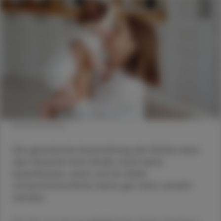
© Shutterstock
Die genetische Ausstattung der Mutter kann
das Gewicht ihrer Kinder auch dann
beeinflussen, wenn von ihr dafür
mitverantwortliche Gene gar nicht vererbt
werden.