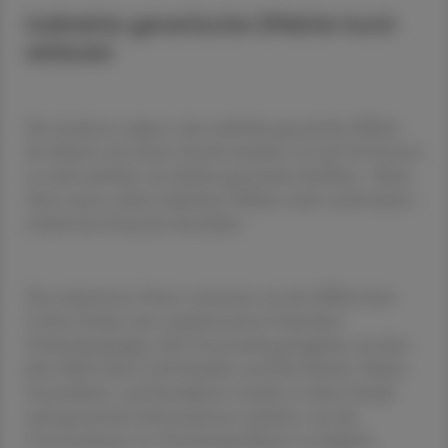
Indirekte genetische Effekte hoch
wirksam
Die Analysen zeigten, dass indirekte genetische Effekte
der Mutter mit einem Anteil zwischen 25 und 50 Prozent
so stark ausfielen wie direkte genetische Einflüsse. "Beim
Vater waren solche indirekten Effekte nicht nachweisbar",
schrieb das Deutsche Ärzteblatt.
Die analysierten Daten stammten aus der Millennium
Cohort Study, einer repräsentativen britischen
Probandengruppe. Die Untersuchung begleitet seit dem
Jahr 2000 exakt 2.630 Familien und ihre Kinder. Neben
Gesundheits- und Sozialdaten wurden in dieser Studie
auch genetische Informationen erhoben, was die
Untersuchung von Vererbungseffekten ermöglicht.