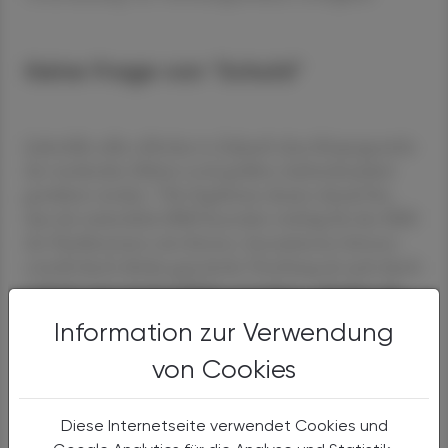
Keine Frage von "Schuld"
Jedenfalls sollte offenbar in Zukunft dem Körpergewicht
der werdenden Mütter noch größere Aufmerksamkeit
gewidmet werden. "Die Ergebnisse deuten darauf hin,
dass der mütterliche BMI besonders wichtig für den BMI
der Nachkommen sein könnte: Assoziationen können
sowohl durch direkte genetische Vererbung als auch durch
indirekte (genetische) Effekte entstehen", schrieben die
Wissenschafter.
Information zur Verwendung
von Cookies
"Es geht nicht darum, Müttern die Schuld zu geben,
sondern darum, Familien dabei zu unterstützen, die
Diese Internetseite verwendet Cookies und
langfristige Gesundheit ihrer Kinder nachhaltig zu