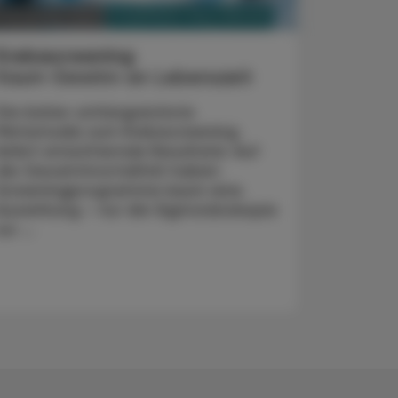
PHARMAZIE, TARA, MEDIZIN
2. November 2023
Krebsscreening
Kaum Gewinn an Lebenszeit
Die bisher umfangreichste
Metastudie zum Krebsscreening
liefert ernüchternde Resultate: Auf
die Gesamtmortalität haben
Screeningprogramme kaum eine
Auswirkung – nur die Sigmoidoskopie
zur ...