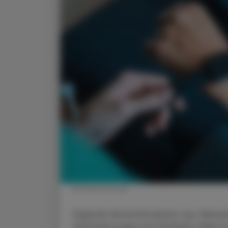
© Shutterstock
Digitale Aktivitätsdaten aus Wearab
Veränderungen bei Multipler Skleros