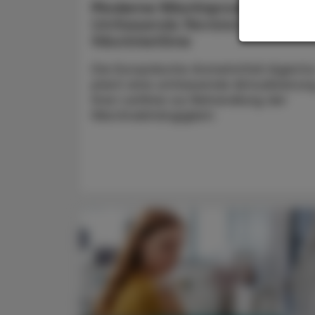
Moderne Nikotinprodukte
Umfassende Revision der
Nikotinleitlinie
Die Europäische Arzneimittel-Agentu
plant eine umfassende Aktualisierun
ihrer Leitlinie zur Behandlung der
Nikotinabhängigkeit.