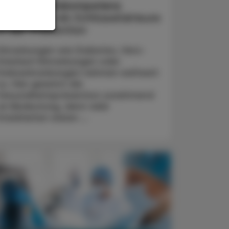
Gesundheitskompetenz
Apotheken als Schlüsselakteure
in der Prävention
Erkrankungen wie Diabetes, Herz-
Kreislauf-Erkrankungen oder
Krebserkrankungen nehmen weltweit
zu. Hier gewinnt die
Gesundheitsprävention zunehmend
an Bedeutung, denn viele
Krankheiten wären ...