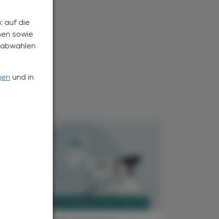
k auf die
nen sowie
h abwählen
gen
und in
PHARMAZIE, TARA, MEDIZIN
7. November 2025