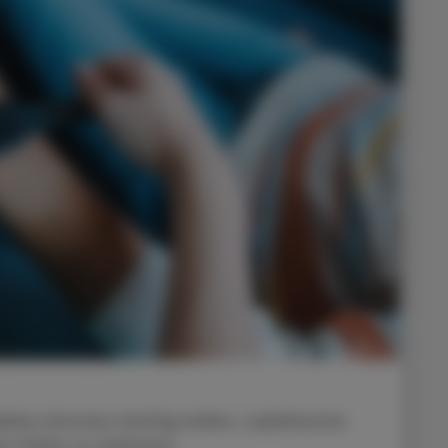
les könnten künftig helfen, subklinische
e früher zu erkennen.