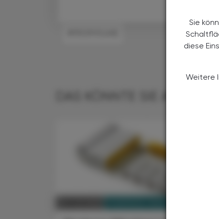
Sie könn
#PROPHYLAXE
Schaltfl
diese Ein
Weitere 
DAS KÖNNTE SIE AUCH IN
PHARMAZIE, TARA, MEDIZIN
08. Juli 2026