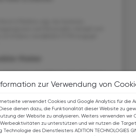
School of Medicine zeigt, dass bestimmte
ungsprogression und Hirnatrophie verknüpft sind.
n ab 40 Jahren vierteljährlich GT9X-Actigraph-
sibler Marker
 120 Personen eine EDSS+-bestätigte Progression.
rlich um rund 2 %. Besonders aussagekräftig war der
nformation zur Verwendung von Cooki
mende Aktivität in diesem Fenster erhöhte das Risiko
,20–1,24).
rnetseite verwendet Cookies und Google Analytics für die 
. Diese dienen dazu, die Funktionalität dieser Website zu gew
ngen: Weniger morgendliche Aktivität korrelierte mit
Nutzung der Website zu analysieren. Weiters verwenden wir 
 tiefer grauer Substanz und Thalamus. Die Ergebnisse
Werbeaktivitäten zu unterstützen und wir nutzen die Targe
, um frühe Krankheitsdynamiken sichtbar zu machen.
ng Technologie des Dienstleisters ADITION TECHNOLOGIES G