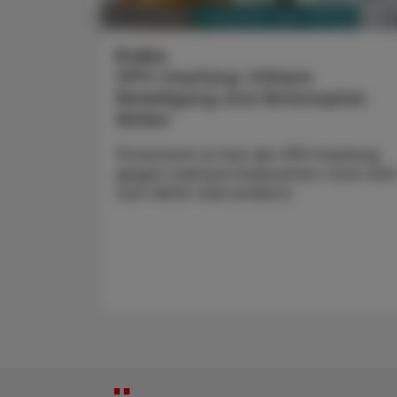
PHARMAZIE, TARA, MEDIZIN
24. Juni 2025
Krebs
HPV-Impfung: Höhere
Beteiligung und Aktionsplan
fehlen
Österreich ist bei der HPV-Impfung
gegen mehrere Krebsarten noch wei
vom WHO-Ziel entfernt.