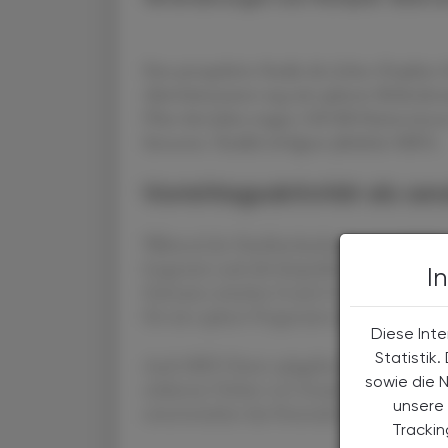
Eine prospektive Studie der Johns Hopkins 
Aktivitätsmuster eng mit späterer Behinder
Über drei Jahre trugen 238 MS-Patient:inne
Sensoren. Parallel erfolgten jährliche MRTs.
Vormittagsaktivität als sen
Während der Nachbeobachtung entwickelten
Insgesamt sank die körperliche Aktivität jäh
I
Zeitraum zwischen 8 und 14 Uhr: Eine abneh
für eine spätere Progression deutlich (HR 1
Diese Inte
Statistik
Auch MRT-Daten spiegelten diese Veränderu
sowie die 
stärkerem Verlust von Gesamt-Hirnvolumen,
unsere 
unterstreichen das Potenzial von Wearables
Tracki