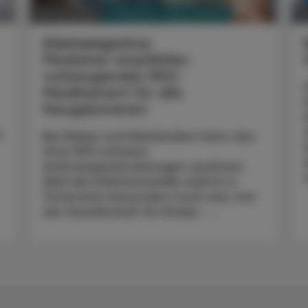
PHARMAZIE, TARA, MEDIZIN
06. Juni 2024
1
Atemwegsvirus
Mediziner empfehlen
vorbeugendes RSV-
Medikament für alle
Neugeborenen
t
Bei Babys und Kleinkindern kann das
Virus RSV schwere
Atemwegserkrankungen auslösen.
Weil die Infektionswelle zuletzt in
Österreich besonders hoch war, hat
die Gesellschaft für Kinder- ...