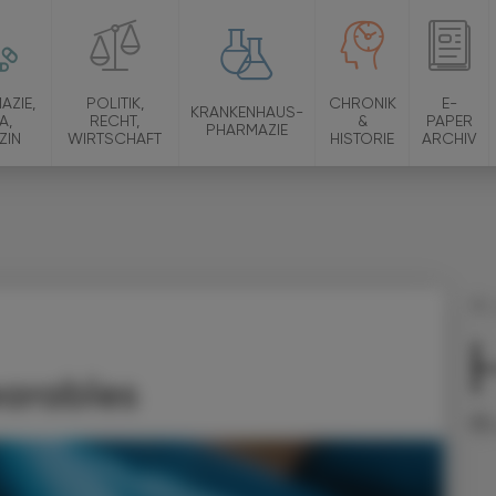
AZIE,
POLITIK,
CHRONIK
E-
KRANKENHAUS-
A,
RECHT,
&
PAPER
PHARMAZIE
ZIN
WIRTSCHAFT
HISTORIE
ARCHIV
18.
Vor
arables