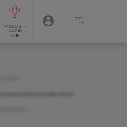
☰
USER
PODCAST -
ÖAZ IM
OHR
 Juni 2026
mittagsaktivität als sensibler Marker
Artikel drucken