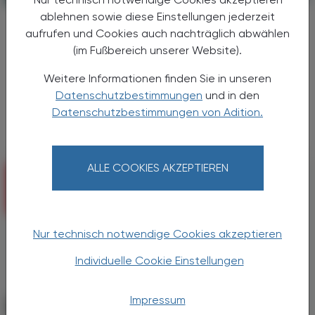
ablehnen sowie diese Einstellungen jederzeit
MS-Progression
aufrufen und Cookies auch nachträglich abwählen
Monitoring mit Wearables
(im Fußbereich unserer Website).
Digitale Aktivitätsdaten aus Wearables
Weitere Informationen finden Sie in unseren
könnten künftig helfen, subklinische
Datenschutzbestimmungen
und in den
Veränderungen bei Multipler Sklerose früher
Datenschutzbestimmungen von Adition.
zu erkennen.
ALLE COOKIES AKZEPTIEREN
Nur technisch notwendige Cookies akzeptieren
Individuelle Cookie Einstellungen
Impressum
PHARMAZIE, TARA, MEDIZIN
17. November 2025