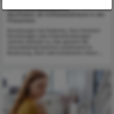
Gesundheitskompetenz
Apotheken als Schlüsselakteure in der
Prävention
Erkrankungen wie Diabetes, Herz-Kreislauf-
Erkrankungen oder Krebserkrankungen
nehmen weltweit zu. Hier gewinnt die
Gesundheitsprävention zunehmend an
Bedeutung, denn viele Krankheiten wären ...