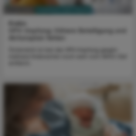
PHARMAZIE, TARA, MEDIZIN
24. Juni 2025
Krebs
HPV-Impfung: Höhere Beteiligung und
Aktionsplan fehlen
Österreich ist bei der HPV-Impfung gegen
mehrere Krebsarten noch weit vom WHO-Ziel
entfernt.