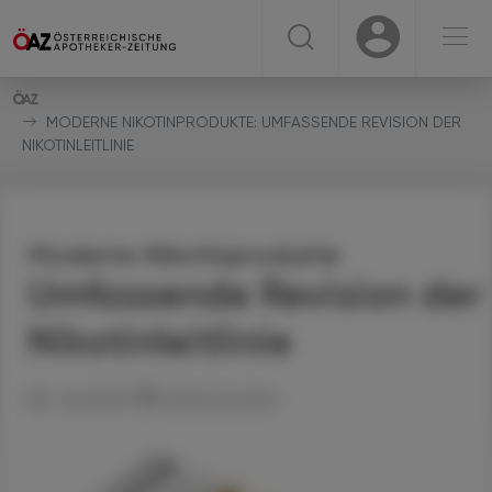
☰
USER
USER
MODERNE NIKOTINPRODUKTE: UMFASSENDE REVISION DER
NIKOTINLEITLINIE
Moderne Nikotinprodukte
Umfassende Revision der
Nikotinleitlinie
08. Juli 2026
Artikel drucken