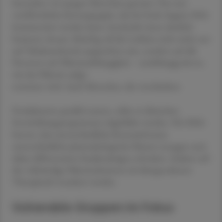
besonders von jungen Menschen genutzt. Das nun
veröffentlichte Konzeptpapier, das bis Ende August 2026
kommentiert werden kann, beschreibt einen deutlich
breiteren Ansatz. Künftig soll die Leitlinie nicht mehr nur
auf Tabakrauchende ausgerichtet sein, sondern auf alle
Personen mit Nikotinabhängigkeit – unabhängig davon,
wie das Nikotin aufge-
nommen wird. Auch Menschen, die verschiedene
Produktarten parallel nutzen, sollen in klinischen
Entwicklungsprogrammen abgebildet werden. Die EMA
betont, dass unterschiedliche Konsumformen
unterschiedliche pharmakologische Muster erzeugen und
daher differenzierte Studiendesigns erfordern. Zudem soll
die vollständige Nikotinabstinenz als übergeordnetes
Therapieziel verankert werden.
Vulnerable Gruppen im Fokus