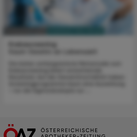
PHARMAZIE, TARA, MEDIZIN
12. November 2023
Krebsscreening
Kaum Gewinn an Lebenszeit
Die bisher umfangreichste Metastudie zum
Krebsscreening liefert ernüchternde
Resultate: Auf die Gesamtmortalität haben
Screeningprogramme kaum eine Auswirkung
– nur die Sigmoidoskopie zur ...