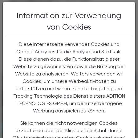
Ohrenstöpsel
Krankmacher Kopfhörer
Information zur Verwendung
In-Ear-Kopfhörer sind aus dem Alltag nicht
von Cookies
mehr wegzudenken. Sie sind klein, unauffällig
und nahezu ständig im Einsatz: im
Diese Internetseite verwendet Cookies und
öffentlichen Verkehr, beim Lernen oder in der
Freizeit. ...
Google Analytics für die Analyse und Statistik.
Diese dienen dazu, die Funktionalität dieser
Website zu gewährleisten sowie die Nutzung der
Website zu analysieren. Weiters verwenden wir
Cookies, um unsere Werbeaktivitäten zu
unterstützen und wir nutzen die Targeting und
Tracking Technologie des Dienstleisters ADITION
TECHNOLOGIES GMBH, um benutzerbezogene
Werbung ausspielen zu können.
Sie können die nicht notwendigen Cookies
akzeptieren oder per Klick auf die Schaltfläche
PHARMAZIE, TARA, MEDIZIN
18. Juni 2026
“Nur technisch notwendige Cookies akzeptieren”