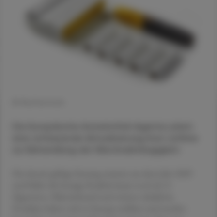
© Shutterstock
Die Europäische Arzneimittel-Agentur plant
eine umfassende Aktualisierung ihrer Leitlinie
zur Behandlung der Nikotinabhängigkeit.
Die derzeit gültige Fassung stammt aus dem Jahr 2009
und bildet die heutige Realität kaum noch ab: E-
Zigaretten, Nikotinbeutel und weitere tabakfreie
Produkte haben sich in Europa etabliert und werden