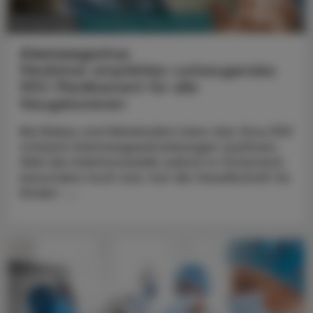
PHARMAZIE, TARA, MEDIZIN
06. Juni 2024
Atemwegsvirus
Mediziner empfehlen vorbeugendes
RSV-Medikament für alle
Neugeborenen
Bei Babys und Kleinkindern kann das Virus RSV
schwere Atemwegserkrankungen auslösen.
Weil die Infektionswelle zuletzt in Österreich
besonders hoch war, hat die Gesellschaft für
Kinder- ...