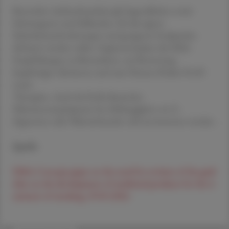
Besondere Aufmerksamkeit gilt Jugendlichen sowie
Schwangeren und Stillenden, für die eigene
Sicherheitsanforderungen und geeignete Endpunkte
definiert werden sollen. Ergänzend plant die EMA
Empfehlungen zu Biomarkern, zur Bewertung
langfristiger Abstinenz und zum Nutzen-Risiko-Profil
neuer
Therapien. Auch die Rolle klassischer
Nikotinersatzpräparate bei Abhängigkeit von E-
Zigaretten oder Nikotinbeuteln soll neu bewertet werden.
Quelle
EMA: Concept paper on the need for revision of the guid
eline on the development of medicinal products for the tr
eatment of smoking, 29.05.2026.