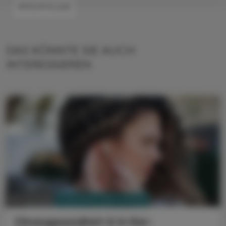
#PROPHYLAXE
DAS KÖNNTE SIE AUCH
INTERESSIEREN
PHARMAZIE, TARA, MEDIZIN
06. Juli 2026
Ohrengesundheit & In-Ear-