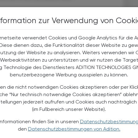
ie in der Publikation zu lesen ist (DOI:
nformation zur Verwendung von Cooki
 heraus, dass die Exposition gegenüber zwei, in
arianten (Prä-Omikron und Omikron oder zweimal
rnetseite verwendet Cookies und Google Analytics für die 
ierung (durch die entstandenen Antikörper; Anm.)
. Diese dienen dazu, die Funktionalität dieser Website zu gew
fenbar eine spezifische starke Immunantwort gegen die
Nutzung der Website zu analysieren. Weiters verwenden wir 
ter Kontakt die Abwehrkräfte kreuzreaktiver gegen neue
Werbeaktivitäten zu unterstützen und wir nutzen die Targe
r spezifischen Immunantwort gegen die zweite
ng Technologie des Dienstleisters ADITION TECHNOLOGIES G
geringeren Ausmaß.
benutzerbezogene Werbung ausspielen zu können.
en die nicht notwendigen Cookies akzeptieren oder per Klic
 wir gezeigt, dass zwei Expositionen gegenüber SARS-
äche “Nur technisch notwendige Cookies akzeptieren” ableh
Varianten zu deutlich unterschiedlichen
stellungen jederzeit aufrufen und Cookies auch nachträglic
 Personen, die zwei, was ihre Antigene betrifft
(im Fußbereich unserer Website).
ren (Vor-Omikron und frühe Omikron-Variante oder
m.) ausgesetzt waren, zeigten breitere
Informationen finden Sie in unseren
Datenschutzbestimmun
rgleich zu denen, die zweimal mit ursprünglichen
den
Datenschutzbestimmungen von Adition.
te Viren - zum Beispiel gegen SARS-CoV-1 - wirkten