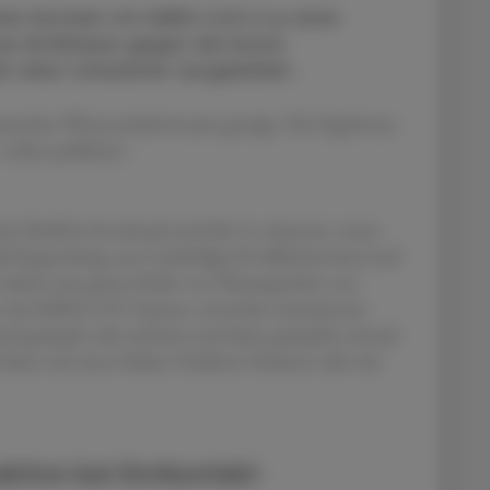
her Kontakt mit SARS-CoV-2 zu einer
e Antikörper gegen die letzte
en aber schwächer ausgebildet.
eutschen Wissenschafterteams gezeigt. Die Ergebnisse
online publiziert.
e der MedUni Innsbruck und die Co-Autoren, unter
inik Regensburg, aus Cambridge (Großbritannien) und
, haben eine ganze Reihe von Plasmaproben von
te mit SARS-CoV-2 hatten: entweder zweimal eine
al geimpft oder infiziert und dann geimpft), einmal
dann mit einer frühen Omikron-Variante oder mit
ktion bei Erstkontakt