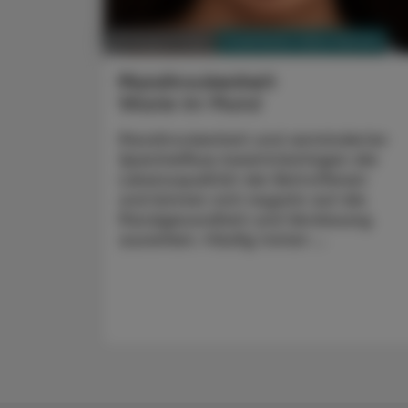
PHARMAZIE, TARA, MEDIZIN
03. August 2026
Mundtrockenheit
Wüste im Mund
Mundtrockenheit und verminderter
Speichelfluss beeinträchtigen die
Lebensqualität der Betroffenen
und können sich negativ auf die
Mundgesundheit und Verdauung
auswirken. Häufig treten ...