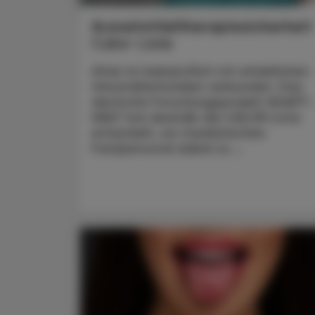
Arzneimitteltherapiesicherhei
Calor-Liste
Hitze ist bekanntlich mit erheblichen
Gesundheitsrisiken verbunden. Das
deutsche Forschungsprojekt ADAPT-
HEAT hat deshalb die CALOR-Liste
entwickelt, um medizinisches
Fachpersonal dabei zu ...