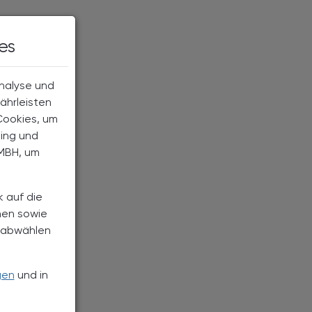
es
Analyse und
ährleisten
Cookies, um
ting und
MBH, um
k auf die
nen sowie
h abwählen
gen
und in