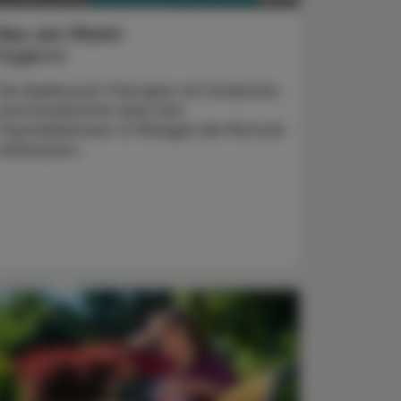
Neu am Markt
Kygevvi
Die Nukleosid-Therapie mit Doxecitin
und Doxribtimin kann bei
Thymidinkinase-2-Mangel die Motorik
verbessern.