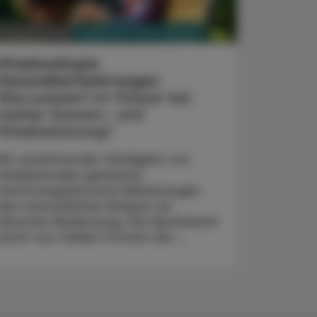
PHARMAZIE, TARA, MEDIZIN
3. August 2026
Hitzebedingte
Gesundheitsstörungen
Was passiert im Körper bei
starker Sonnen- und
Hitzebelastung?
Mit zunehmender Häufigkeit von
Hitzeperioden gewinnen
thermoregulatorisch Belastungen
des menschlichen Körpers an
klinischer Bedeutung. Die Spannbreit
reicht von milden Formen wie ...