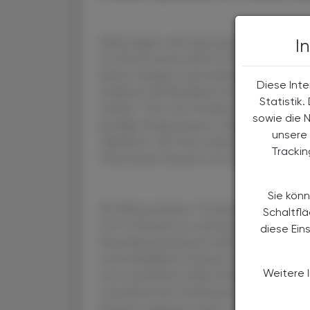
Dabei zeigten sich interessante Ergebnisse, w
I
10.1016/j.vaccine.2025.127459): "Wir fanden
Sachen Antigene unterschiedlichen Virusv
Diese Inte
Omikron) die Bandbreite der Virusneutralis
Statistik
erhöhte." Der erste Viruskontakt erzeugt of
sowie die 
jeweilige Erregervariante, während ein zwei
unsere 
"Spielarten" der Viren machte. Zu einer seh
Tracki
Virusvariante kommt es in einem deutlich 
Sie könn
Die Wissenschafter: "In dieser Studie haben
Schaltfl
CoV-2-Varianten je nach den aufgetretenen 
diese Ein
Neutralisationsmustern führen. Insbesondere
unterschiedlichen Varianten ausgesetzt wa
zwei verschiedene frühe Omikron-Stämme; An
Weitere 
neutralisierende Antikörperreaktionen im Ve
Erregern ausgesetzt waren." Gegen verwand