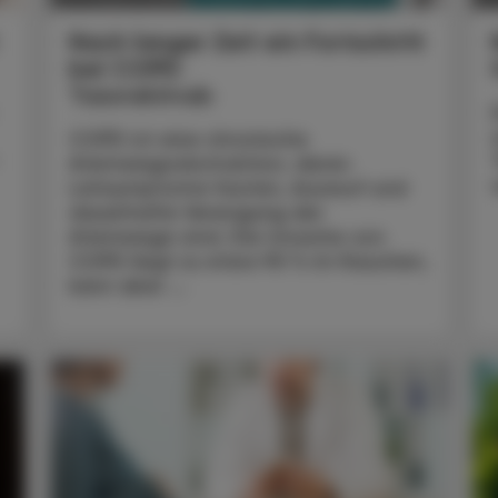
t
Nach langer Zeit ein Fortschritt
bei COPD
Tozorakimab
COPD ist eine chronische
Atemwegsobstruktion, deren
Leitsymptome Husten, Auswurf und
dauerhafte Verengung der
Atemwege sind. Die Ursache von
COPD liegt zu etwa 90 % im Rauchen,
kann aber ...