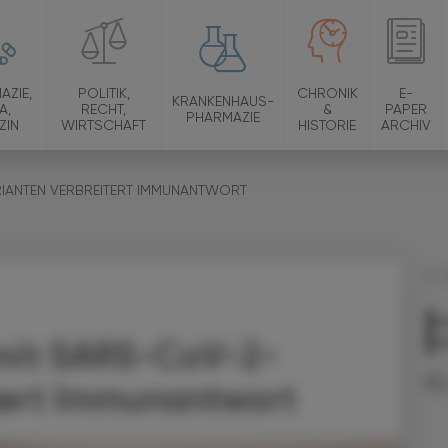
AZIE,
POLITIK,
CHRONIK
E-
KRANKENHAUS-
A,
RECHT,
&
PAPER
PHARMAZIE
ZIN
WIRTSCHAFT
HISTORIE
ARCHIV
IANTEN VERBREITERT IMMUNANTWORT
11.
St
mit SARS-CoV-2-
Er
tert Immunantwort