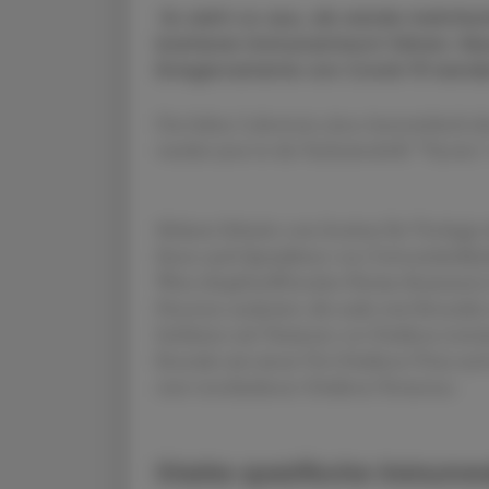
Es sieht so aus, als würde mehrfac
breiteren Immunantwort führen. Neu
Erregervariante von Covid-19 werd
Das haben Labortests eines österreichisch-d
wurden jetzt in der Fachzeitschrift "Vaccine" 
Melanie Schmitt vom Institut für Virologi
ihnen auch Spezialisten von Universitätskl
Wien (Impfstoffforscher Florian Krammer)
Personen analysiert, die exakt zwei Kontak
Infektion mit Varianten vor Omikron (zweim
Kontakt mit einem Vor-Omikron-Virus und 
zwei verschiedenen Omikron-Versionen.
Starke spezifische Immunrea