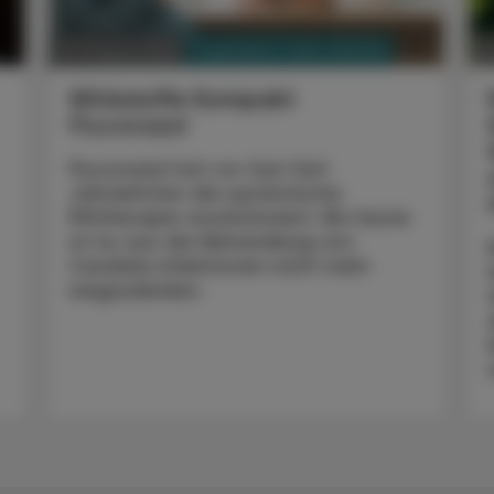
PHARMAZIE, TARA, MEDIZIN
03. August 2026
0
Wirkstoffe Kompakt
Fluconazol
Fluconazol hat vor fast fünf
Jahrzehnten die systemische
Pilztherapie revolutioniert. Bis heute
ist es aus der Behandlung von
Candida-Infektionen nicht mehr
wegzudenken.