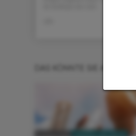
die Antikörper aber nicht.
APA
DAS KÖNNTE SIE AUCH IN
PHARMAZIE, TARA, MEDIZIN
07. August 2026