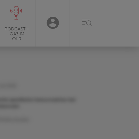
☰
USER
PODCAST -
ÖAZ IM
OHR
 Juli 2025
arke spezifische Immunreaktion bei
stkontakt
Artikel drucken