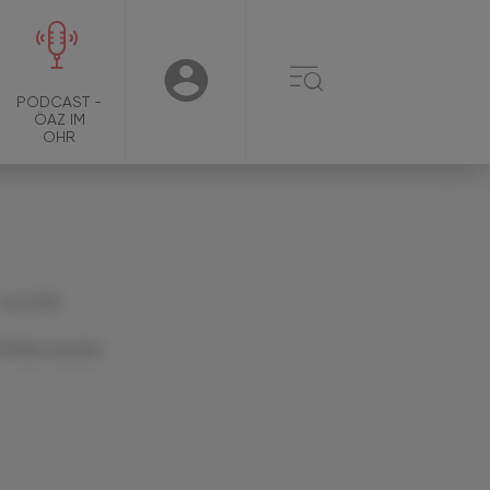
☰
USER
PODCAST -
ÖAZ IM
OHR
 Juli 2025
Artikel drucken