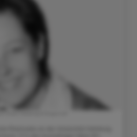
ie GmbH, Hamburg © Beigestellt
ische Pharmazie an der Universität Hamburg
 Facts: 71 % der Hochaltrigen (über 80-