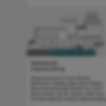
PHARMAZIE, TARA, MEDIZIN
01. April 2025
Gewünscht
Deprescribing
Polypharmazie ist bei älteren
Menschen häufig, birgt aber Risiken.
Eine inter­nationale Studie mit 1.340
Senior:innen ab 65 Jahren stellt fest:
Die Betroffenen stehen Deprescribin
...