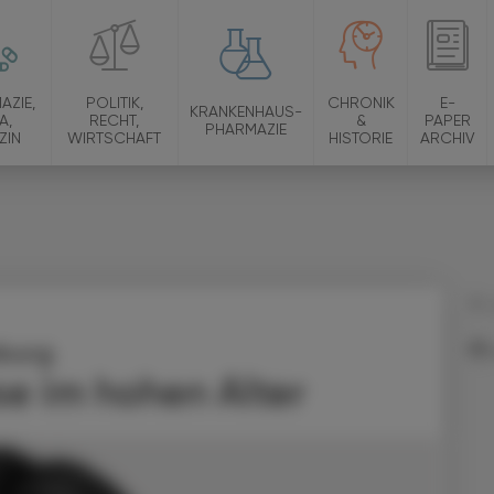
AZIE,
POLITIK,
CHRONIK
E-
KRANKENHAUS-
A,
RECHT,
&
PAPER
PHARMAZIE
ZIN
WIRTSCHAFT
HISTORIE
ARCHIV
13.
burg
e im hohen Alter