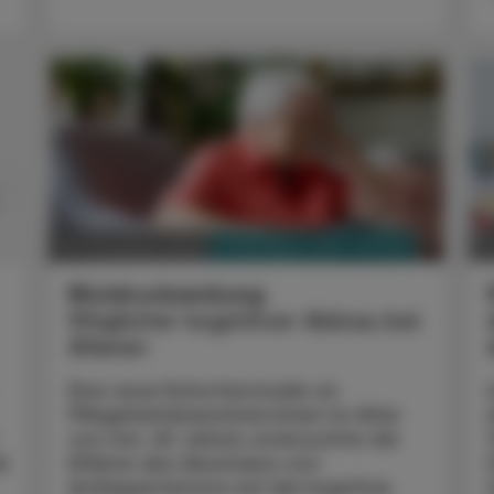
PHARMAZIE, TARA, MEDIZIN
26. November 2024
19
Blutdrucksenkung
Möglicher kognitiver Abbau bei
Älteren
Eine neue Kohortenstudie an
Pflegeheimbewohner:innen im Alter
von min. 65 Jahren untersuchte die
g
Effekte des Absetzens von
Antihypertensiva auf die kognitive