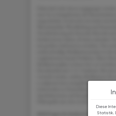
Dabei darf nicht davon ausgegangen werden,
sind. So ist beispielsweise die Nierenfunktio
eingeschränkt. Es herrscht eine hohe interind
Wasserhaushalt, Wundheilung und Immunabw
Verschlechterung der Sensorik, Motorik und
Fachärzt:innen haben oft keine zeitnahen T
mit großem Aufwand zu erreichen. Das ersc
niederschwellige Medikationsanalyse in der 
vergleichsweise banale Probleme: Ältere Pers
Medikationspläne zu lesen bzw. zu verstehen;
Einnahmehinweis 1–0–1 bedeutet. Bei einer
vermerkt werden, welches Medikament für w
es aufgrund eines mangelhaften Informatio
insbesondere in Deutschland noch den Pati
I
Apotheker:innen auf den gleichen Informati
Fehlerquelle sein, bzw. ist der Austausch di
Diese Inte
Statistik
MAI-Fragen als Analyse-Grundlage