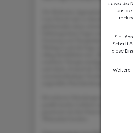
sowie die 
unsere 
Der Medication Appropriateness-Index (MAI)
Tracki
Laut Dartsch wäre es wünschenswert und si
gleichermaßen daran orientieren und danach
leitliniengestützte Fragen nach Indikation,
Sie könn
Dosierung und Therapiedauer kann die Fach
Schaltfl
Wichtig ist auch die Frage, ob die Anweisung
diese Ein
Alltag durchführbar sind. „Wenn die allerbes
zweitbeste Therapie zurückgegriffen werden“
auch damit, ob durch die Therapie (unnöti
Weitere 
arzneimittelbedingte Verschlechterung der
ausgewählte Pharmakotherapie die ökonomisc
Bei mehreren Erkrankungen muss ein therap
parallel einzelne Leitlinien anzuwenden. So is
gemeinsam mit dem Patienten/der Patientin 
Wirksamkeit bestehen.
Unterversorgung trotz Polymedikation