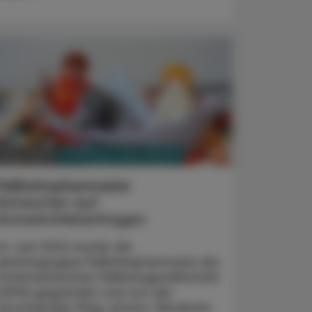
PHARMAZIE, TARA, MEDIZIN
. März 2023
Palliativpharmazie
Antworten auf
Arzneimittelanfragen
Im Juni 2022 wurde die
Arbeitsgruppe Palliativpharmazie der
Österreichischen Palliativgesellschaft
(OPG) gegründet und von der
Vorsitzenden Mag. pharm. Elisabeth