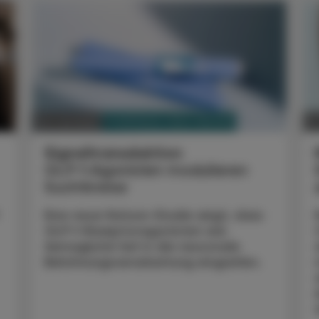
PHARMAZIE, TARA, MEDIZIN
04. Juli 2026
02
Signaltransduktion
GLP‑1‑Agonisten modulieren
Suchtkreise
Eine neue Nature-Studie zeigt, dass
GLP‑1-Rezeptoragonisten wie
Semaglutid tief in die neuronale
Belohnungsverarbeitung eingreifen.