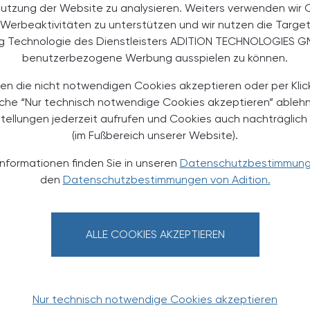
Nutzung der Website zu analysieren. Weiters verwenden wir 
Werbeaktivitäten zu unterstützen und wir nutzen die Targe
 ist eine gute Grundlage für die Medikationsanalyse.
ng Technologie des Dienstleisters ADITION TECHNOLOGIES G
nnvoll, wenn sich Ärzt:innen und Pharmazeut:innen
benutzerbezogene Werbung ausspielen zu können.
 arbeiten. Die MAI-Fragen umfassen u. a.
 Wirksamkeit der Therapie und korrekter Dosierung. Für
en die nicht notwendigen Cookies akzeptieren oder per Klic
information des Arzneimittels herangezogen werden.
äche “Nur technisch notwendige Cookies akzeptieren” ableh
en für die Patient:innen korrekt, verständlich und im
stellungen jederzeit aufrufen und Cookies auch nachträglic
te Therapie zu Hause nicht umsetzbar ist, muss auf die
(im Fußbereich unserer Website).
, erklärte Dartsch. Die MAI-Fragen beschäftigen sich
ge) Doppelverordnungen sowie eine
Informationen finden Sie in unseren
Datenschutzbestimmun
 Erkrankung vermieden werden können und ob die
den
Datenschutzbestimmungen von Adition.
h günstigste ist.
eutisches Gesamtkonzept entwickelt werden, anstatt
ALLE COOKIES AKZEPTIEREN
t jede Medikationsanalyse individuell, bei der es gelte,
herauszufinden, welche Einflussfaktoren auf die
Nur technisch notwendige Cookies akzeptieren