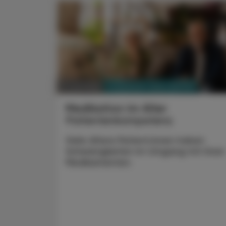
PHARMAZIE, TARA, MEDIZIN
17. Juli 2026
Medikation im Alter
Patientenkompetenz
Viele ältere Patient:innen haben
Schwierigkeiten im Umgang mit ihren
Medikamenten.