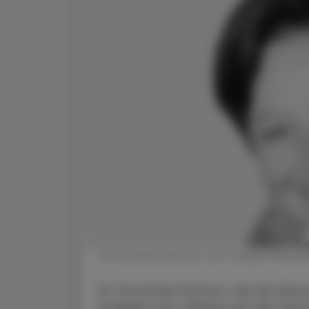
Dr. Dorothee Dartsch, CaP Campus Pharmaz
Dr. Dorothee Dartsch, die die klin
etabliert hat, öffnete mit den Hard