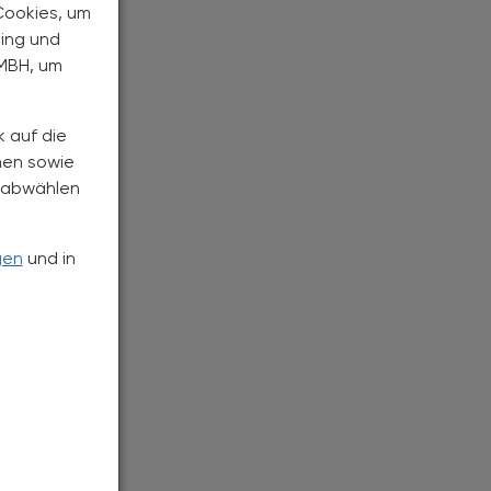
Cookies, um
ting und
MBH, um
k auf die
nen sowie
h abwählen
gen
und in