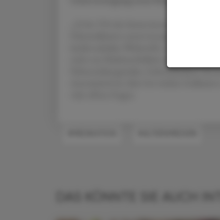
„22 bis 70 % der Senior:innen sind hinsicht
Polymedikation unterversorgt“, erläuterte 
kardiovaskuläre Wirkstoffe, orale Antikoag
nicht nur Multimorbidität und die Polymedi
Nebenwirkungsrisiko, Gebrechlichkeit, Kost
Arzneimittel im Alter bei welcher Indikation
viele offene Fragen.
#MEDIKATION
#ALTERSMEDIZIN
DAS KÖNNTE SIE AUCH IN