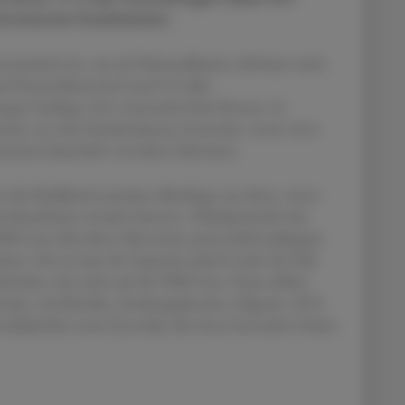
hronische Krankheiten.
eimittel ein, was als Polymedikation definiert wird.
d Deutschland sind rund 5 % aller
en bedingt. Das verursacht hohe Kosten. In
reits von den Krankenkassen honoriert, wenn ein/e
neimittel dauerhaft verordnet bekommt.
t die Medikationsanalyse allerdings nur dann, wenn
l identifiziert werden können. Häufig besteht das
PIM-Liste (für ältere Menschen potenziell inadäquate
en. Das ist laut der Expertin jedoch nicht der Fall,
efinden sich nicht auf der PIM-Liste. Dazu zählen
ker, Antibiotika, Antikoagulanzien, Digoxin, ACE-
diabetika sowie Zytoralia, die einen besonders hohen