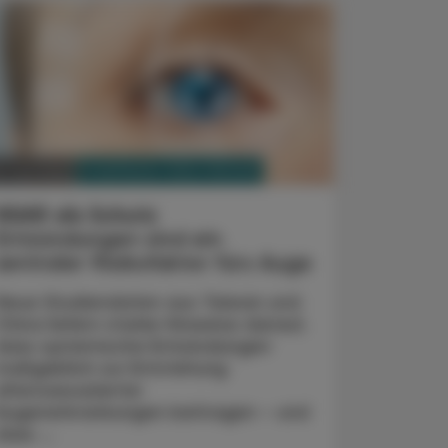
PHARMAZIE, TARA, MEDIZIN
. Juli 2026
NSAR als Schutz
Entzündungen sind ein
zentraler Risikofaktor fürs Auge
Neue Studiendaten aus Taiwan und
China liefern starke Hinweise darauf,
dass systemische Entzündungen
maßgeblich zur Entstehung
altersassoziierter
Augenerkrankungen beitragen – und
dass ...