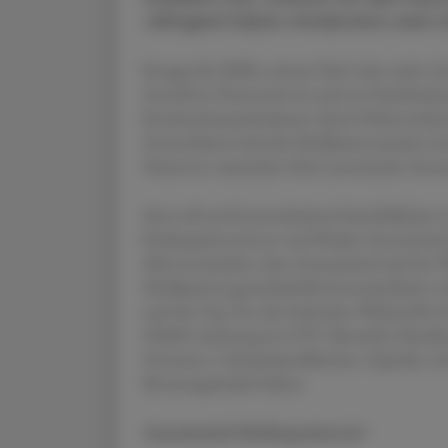
Jährigen) haben mindestens zwei c
Knapp die Hälfte nimmt fünf oder mehr Arzn
Sowohl in Österreich als auch im Nachbarlan
Krankenhausaufnahmen durch Nebenwirkung
Deutschland wird die Medikationsanalyse be
Patient:in zumindest fünf systemische Arz
Sinnvoll und kostendeckend durchführbar is
Risikopatient:innen und Risiko-Arzneimitte
Missverständnis, dass Arzneimittel auf der 
Medikation) grundsätzlich kontraindiziert wär
und die Top Ten der kritischen Wirkstoffe b
NSAR (Achtung im OTC-Bereich!), Betabloc
Hemmer, Calciumkanalblocker, Opioide, Anti
Beratungsbedarf haben.
Automatisch Risikopatient:in?