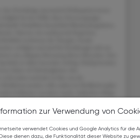
 dass Hochaltrige automatisch Risikopatient:innen
n lediglich bei der Hälfte dieser Personengruppe
ividuelle Variabilität hinsichtlich Blutdruckregulation,
ehr. Faktoren wie nachlassende Kognition,
 Mobilität erschweren die Therapie. Gerade
ermine verfügbar und sind für Hochbetagte teils nur
hwert eine adäquate Betreuung älterer Menschen. Eine
Apotheke ist daher besonders wichtig. Häufig bestehen
onen haben oft Schwierigkeiten, ihre
 nicht jedem und jeder ist klar, was der
 Medikationsanalyse sollte zudem im Medikationsplan
elche Indikation verordnet wurde. Außerdem obliegt
nsflusses zwischen den Gesundheitsberufen
ent:innen, Ärzt:innen, Therapeut:innen und
nformation zur Verwendung von Cooki
onsstand zu bringen. Das kann eine weitere
eser Informationen oft gar nicht mehr möglich.
rnetseite verwendet Cookies und Google Analytics für die 
. Diese dienen dazu, die Funktionalität dieser Website zu gew