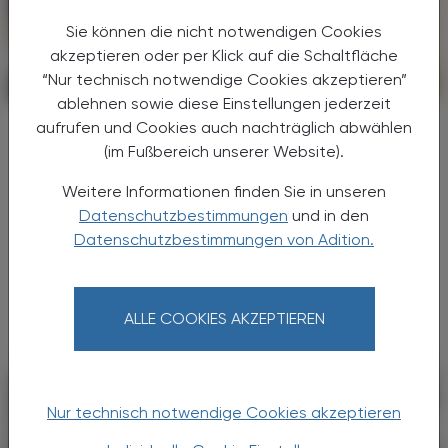
Sie können die nicht notwendigen Cookies
akzeptieren oder per Klick auf die Schaltfläche
“Nur technisch notwendige Cookies akzeptieren”
PHARMAZIE, TARA, MEDIZIN
16. April 2026
ablehnen sowie diese Einstellungen jederzeit
Darmgesundheit
aufrufen und Cookies auch nachträglich abwählen
OMNi-BiOTiC® führende Probiotika-
(im Fußbereich unserer Website).
Marke in Europa
Weitere Informationen finden Sie in unseren
Datenschutzbestimmungen
und in den
Der Ursprung der Marke OMNi-BiOTiC® geht
auf ein persönliches Ereignis zurück,
Datenschutzbestimmungen von Adition.
das Anita Frauwallner zur intensiven
Auseinandersetzung mit Darmgesundheit
und mikrobiellen Wirkmechanismen ...
ALLE COOKIES AKZEPTIEREN
Nur technisch notwendige Cookies akzeptieren