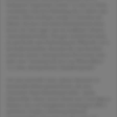
Fachjournal "Angewandte Chemie" von einer von ihnen
entwickelten Oxytocin-Verbindung, die so stabil ist, dass
sie ihren Zielort im Körper erreicht. In Versuchen mit
Mäusen, die unter chronischen Bauchschmerzen litten,
konnte das Team zeigen, dass die modifizierte Variante
schmerzlindernd wirkte. Dies galt sowohl für die rektale
als auch für die orale Verabreichung des Wirkstoffs, wie in
der Studie beschrieben. Besonders die orale Einnahme
macht den Ansatz vielversprechend: Die Forscher sehen
darin einen "Grundstein für eine neue Wirkstoffklasse
von oralen, darmspezifischen Peptidtherapeutika".
Von einer potenziell "neuen, sicheren Alternative zu
bestehenden Schmerzmitteln für jene, die unter
chronischen Darm-Erkrankungen leiden", spricht
Muttenthaler. Diesen Ansatz möchte man in der Folge im
Rahmen eines vom Europäischen Forschungsrat (ERC)
geförderten Projekts in Richtung Marktreife