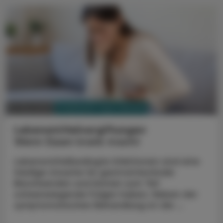
PHARMAZIE, TARA, MEDIZIN
07. Mai 2025
Lebensmittelvergiftungen
Wenn Essen krank macht
Lebensmittelbedingte Infektionen sind eine
häufige Ursache für gastrointestinale
Beschwerden und können zum Teil
schwerwiegende Folgen haben. Neben der
symptomatischen Behandlung ist die ...