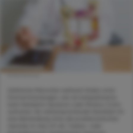
© Shutterstock
Zahlreiche Menschen weltweit leiden unter
Darmentzündungen, wie sie beispielsweise
beim Reizdarm-Syndrom oder Morbus Crohn
auftreten. Ein vielversprechender Kandidat für
eine Behandlung ohne die problematischen
Opioide ist das oft als "Liebes- oder