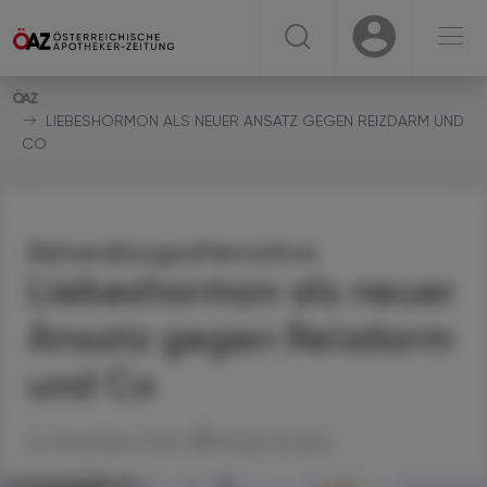
☰
USER
USER
LIEBESHORMON ALS NEUER ANSATZ GEGEN REIZDARM UND
CO
Behandlungsalternative
Liebeshormon als neuer
Ansatz gegen Reizdarm
und Co
22. November 2024
Artikel drucken