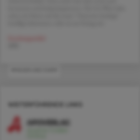
weiterentwickeln. Dazu sucht man aber noch nach
Investoren und Industriepartnern. Die Uni Wien habe
schon ein Patent auf die neuen "Oxytocin-Analoga"
bewilligt bekommen, teilte sie am Freitag mit.
Forschungsartikel
APA
#MAGEN UND DARM
WEITERFÜHRENDE LINKS