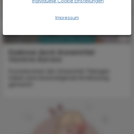
Individuelle Cookie Einstellungen
Impressum
PHARMAZIE, TARA, MEDIZIN
14. August 2025
Dysbiose durch Arzneimittel
Gestörte Barriere
Forscher:innen der Universität Tübingen
haben eine beunruhigende Entdeckung
gemacht: