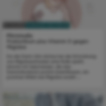
PHARMAZIE, TARA, MEDIZIN
10. Juli 2025
Pilotstudie
Probiotikum plus Vitamin D gegen
Migräne
Da die Darm-Hirn-Achse bei der Entstehung
von Migräneattacken eine Rolle spielt,
könnte mit Substanzen, die das
Darmmikrobiom positiv beeinflussen, ein
positiver Effekt bei Migräne erzielt ...