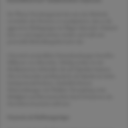
Kuschelhormon" bezeichnete Oxytocin.
Ein Wiener Forschungsteam hat nun eine Methode
entwickelt, das Hormon so zu präparieren, dass es die
aggressiven Bedingungen im Magen übersteht. Dadurch
kann es oral eingenommen werden und stellt eine
potenzielle Behandlungsalternative dar.
Chronisch entzündliche Darmerkrankungen betreffen
Millionen von Menschen. Häufig werden sie mit
Medikamenten behandelt, die auf Opioiden basieren.
Dies ist besonders problematisch, da Opioide ein hohes
Suchtpotenzial besitzen. Zusätzlich können
Nebenwirkungen wie Übelkeit, Verstopfung sowie
Müdigkeit und Benommenheit durch Irritationen des
Zentralnervensystems auftreten.
Oxytocin als Hoffnungsträger