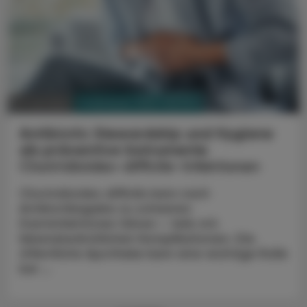
PHARMAZIE, TARA, MEDIZIN
01. Juli 2025
Antibiotic Stewardship und Hygiene
als präventive Instrumente
Clostridioides-difficile-Infektionen
Clostridioides difficile kann nach
Antibiotikagabe zu schweren
Darminfektionen führen – teils mit
lebensbedrohlichen Komplikationen. Die
öffentliche Apotheke kann eine wichtige Rolle
bei ...