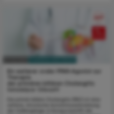
PHARMAZIE, TARA, MEDIZIN
05. Mai 2025
Ein weiterer oraler PPAR-Agonist zur
Therapie
der primären biliären Cholangitis
Seladelpar Gilead®
Die primär biliäre Cholangitis (PBC) ist eine
seltene, chronische Autoimmunerkrankung
der Gallengänge. In Europa betrifft die