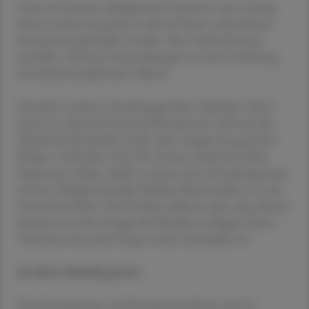
Oxytocin-basierte Medikamente könnten eine Lösung
bieten, indem sie gezielt an die im Darm vorhandenen
Rezeptoren gebunden werden. Dies würde Prozesse
anstoßen, die laut Untersuchungen zu einer Linderung
des Schmerzempfindens führen.
Das hätte mehrere Vorteile gegenüber Opioiden: Einer
davon ist, dass die Oxytocin-Rezeptoren nicht wie die
Opioid-Andockstellen mehr oder weniger im gesamten
Körper vorhanden sind. Der Ansatz würde also lokal
begrenzter wirken, heißt es seitens eines Forschungsteams
um den Medizinchemiker Markus Muttenthaler von der
Universität Wien. Das Problem dabei ist aber, dass diesem
Hormon aus der Gruppe der Peptide im Magen-Darm-
Trakt kein besonders langes Leben beschieden ist.
Im Maus-Modell getestet
Die Forscherinnen und Forscher berichten nun im