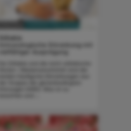
PHARMAZIE, TARA, MEDIZIN
. März 2024
Zöliakie
Immunologische Erkrankung mit
vielfältiger Ausprägung
Die Zöliakie und die nicht-zöliakische
Gluten-/Weizensensitivität sind die
beiden häufigsten Erkrankungen aus
der Gruppe der glutenbedingten
Störungen (GRD). Was ist zu
beachten und ...