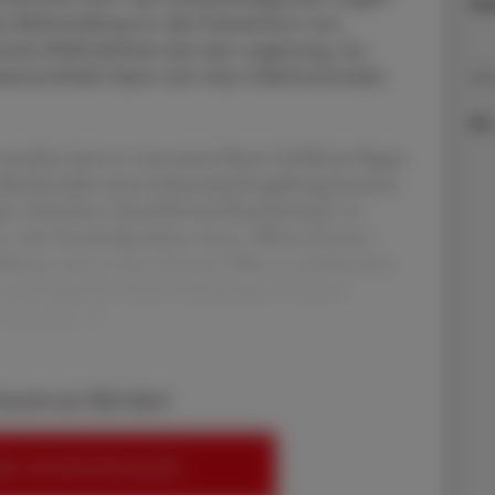
Sc
 Behandlung ist die Prävention von
ische Maß­nahmen bei der Lagerung, Zu­
ensmitteln lässt sich das Infektionsrisiko
07.
t wurden, kann es vom ersten flauen Gefühl im Magen
n Beschwerden einer Lebensmittelvergiftung kommen.
t, Erbrechen, Durchfall und Bauchkrämpfe. In
t oder Kreislaufprobleme hinzu. Während leichte
klingen, kann es bei schweren Fällen zu anhaltendem
der neurologischen Beeinträchtigungen kommen.
e Menschen, Sc
bereits ein ÖAZ-Abo?
EN, UM WEITERZULESEN