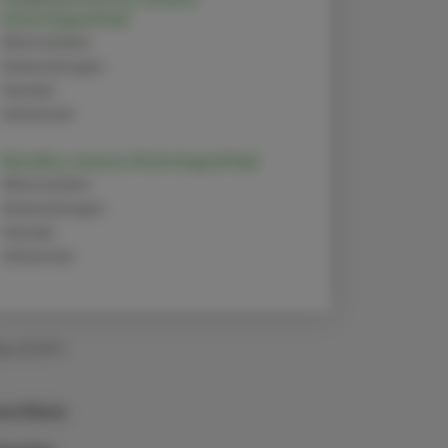
(Homöopathie)
Alternativen
Anwendungen
Handel
Sicherheit
Bacillus cereus (Homöopathie)
Alternativen
Anwendungen
Handel
Sicherheit
g. pharm.
na Maria