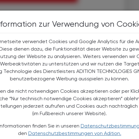
nformation zur Verwendung von Cooki
halte
t-Abonnent:innen
rnetseite verwendet Cookies und Google Analytics für die 
 aktuellen Couponing-Aktionen
. Diese dienen dazu, die Funktionalität dieser Website zu gew
 Apotheker-Zeitung informiert
Nutzung der Website zu analysieren. Weiters verwenden wir 
men aus Pharmazie,
its- und Standespolitik.
Werbeaktivitäten zu unterstützen und wir nutzen die Targe
ng Technologie des Dienstleisters ADITION TECHNOLOGIES G
benutzerbezogene Werbung ausspielen zu können.
NEMENT BESTELLEN
en die nicht notwendigen Cookies akzeptieren oder per Klic
. UST. zzgl. Versandkosten) für
äche “Nur technisch notwendige Cookies akzeptieren” ableh
gabe und Online
stellungen jederzeit aufrufen und Cookies auch nachträglic
(im Fußbereich unserer Website).
htline
und
Versand- und Zahlungsbedingung
Apotheker-Verlagsgesellschaft m.b.H.
Informationen finden Sie in unseren
Datenschutzbestimmun
den
Datenschutzbestimmungen von Adition.