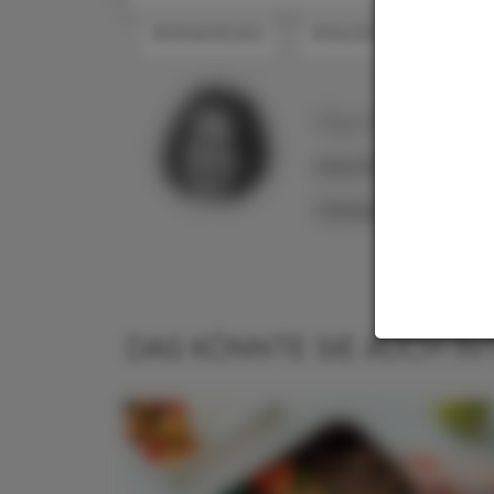
#ERNÄHRUNG
#MAGEN UND DARM
Mag. pharm.
Anna Maria
Schneider
DAS KÖNNTE SIE AUCH IN