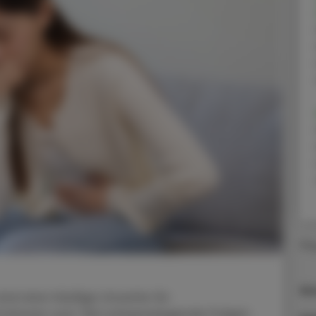
Ma
An
ind eine häufige Ursache für
d können zum Teil schwerwiegende Folgen