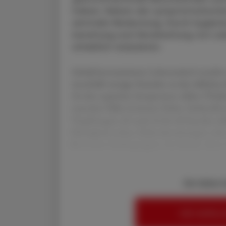
haben. Neben der symptomatischen
zentraler Bedeutung. Durch hygien
bereitung und Ver­arbeitung von Leb
erheblich reduzieren.
Sobald kontaminierte Lebensmittel verzehr
innerhalb weniger Stunden zu den übliche
Zu den typischen Symptomen zählen Übelkei
manchen Fällen kommen Fieber, Schüttelfros
Vergiftungen oft nach 24 bis 48 Stunden ab
Flüssigkeitsverlust, Elektrolytstörungen o
Besonders Risikogruppen wie Kinder, älter
Sie haben 
HIER ANMELD