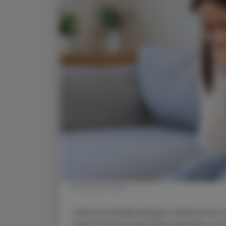
© shutterstock
Lebensmittelbedingte Infektionen s
gastrointestinale Beschwerden un