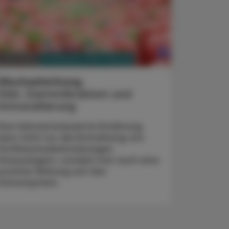
PHARMAZIE, TARA, MEDIZIN
. Mai 2022
Wechselwirkung
Diät, Darmmikrobiom und
Immunalterung
Eine kalorienreduzierte Ernährung
kann nicht nur die Entstehung von
Stoffwechselerkrankungen
hinauszögern, sondern hat auch eine
positive Wirkung auf das
Immunsystem.