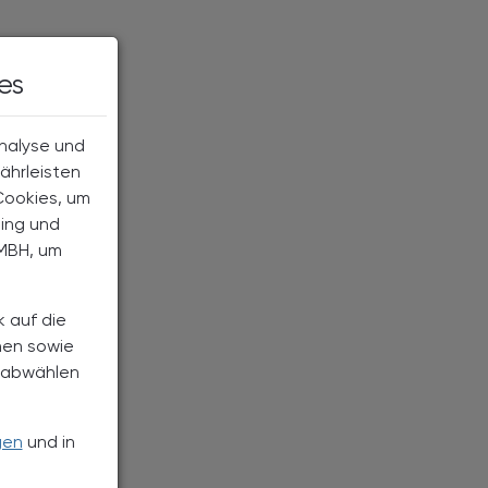
es
Analyse und
ährleisten
Cookies, um
ting und
MBH, um
k auf die
nen sowie
h abwählen
gen
und in