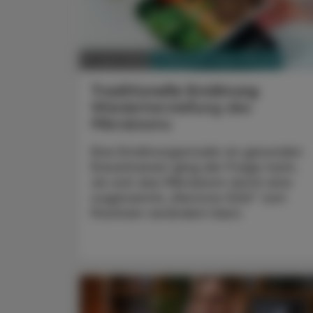
PHARMAZIE, TARA, MEDIZIN
13. April 2025
Traditionelle Ernährung
Wiederherstellung des
Mikrobioms
Eine Ernährungsstudie an gesunden
Erwachsenen ging der Frage nach,
ob sich das Mikrobiom durch eine
sogenannte „Restore-Diät“ zum
Positiven verändern lässt.