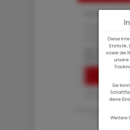
Ihre Online-Vorteile:
I
✔ exklusive Online-In
✔ gratis für alle Prin
Diese Inte
✔ Überblick über die
Statistik
Die Österreichische
sowie die 
über spannende The
Wirtschaft, Gesundhe
unsere 
Tracki
ÖAZ-ABON
Sie könn
1 Jahr um € 179,– (exkl
Schaltfl
Ihre ÖAZ als Printaus
diese Ein
Es gelten die
AGB
,
Datenschutzric
en
der Österreichische 
Weitere 