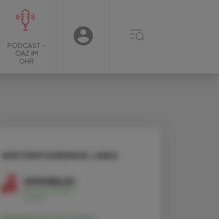
☰
USER
PODCAST -
ÖAZ IM
OHR
WEITERFÜHRENDE LINKS
Staphylococcus aureus