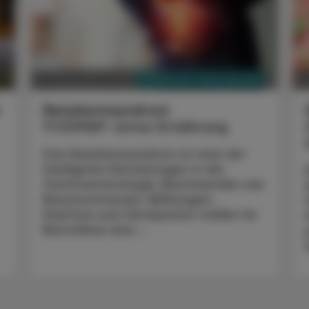
PHARMAZIE, TARA, MEDIZIN
12. September 2022
23
Reizdarmsyndrom
FODMAP-arme Ernährung
Das Reizdarmsyndrom ist eine der
häufigsten Erkrankungen in der
Gastroenterologie. Beschwerden wie
Bauchschmerzen, Blähungen,
Diarrhoe und Obstipation stellen für
Betroffene eine ...