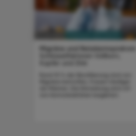
PHARMAZIE, TARA, MEDIZIN
27. Juni 2023
Migräne und Reizdarmsyndrom
Schlüsselfaktoren Vollkorn,
Kupfer und Zink
Rund 10 % der Bevölkerung sind von
Migräne betroffen, Frauen häufiger
als Männer. Die Erkrankung wird oft
von Komorbiditäten begleitet.