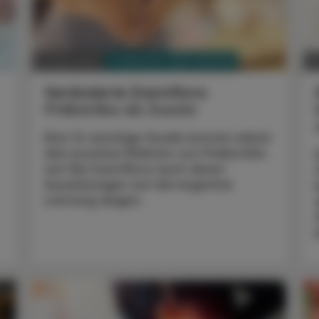
PHARMAZIE, TARA, MEDIZIN
14. April 2024
26
Veränderte Darmflora
Präbiotika als Zusatz
Eine 12-wöchige Studie konnte neben
den positive Effekten von Präbiotika
auf die Darmflora auch deren
Auswirkungen auf die kognitive
Leistung zeigen.