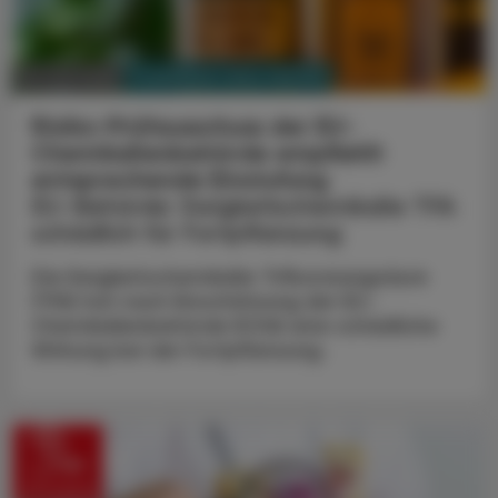
PHARMAZIE, TARA, MEDIZIN
10. Juni 2026
Risiko-Prüfausschuss der EU-
Chemikalienbehörde empfiehlt
entsprechende Einstufung
EU-Behörde: Ewigkeitschemikalie TFA
schädlich für Fortpflanzung
Die Ewigkeitschemikalie Trifluoressigsäure
(TFA) hat nach Einschätzung der EU-
Chemikalienbehörde ECHA eine schädliche
Wirkung bei der Fortpflanzung.