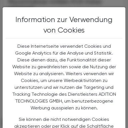
Mucormykose mittels PCR früher
erkennen
Information zur Verwendung
Die Medizinische Universität Graz präsentiert
neue Daten zur Diagnostik invasiver
von Cookies
Pilzinfektionen durch Mucorales, die
insbesondere bei immunsupprimierten
Patient:innen eine hohe klinische ...
Diese Internetseite verwendet Cookies und
Google Analytics für die Analyse und Statistik.
Diese dienen dazu, die Funktionalität dieser
Website zu gewährleisten sowie die Nutzung der
Website zu analysieren. Weiters verwenden wir
Cookies, um unsere Werbeaktivitäten zu
unterstützen und wir nutzen die Targeting und
Tracking Technologie des Dienstleisters ADITION
TECHNOLOGIES GMBH, um benutzerbezogene
Werbung ausspielen zu können.
Sie können die nicht notwendigen Cookies
PHARMAZIE, TARA, MEDIZIN
19. Juni 2026
akzeptieren oder per Klick auf die Schaltfläche