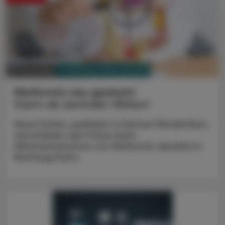
PHARMAZIE, TARA, MEDIZIN
01. Juni 2026
Metformin neu gedacht
Darm als zentraler Wirkort
Neue Daten, publiziert in Nature Metabolism,
verschieben den Fokus beim
Wirkmechanismus von Metformin deutlich in
Richtung Darm.