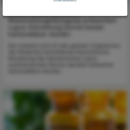
PHARMAZIE, TARA, MEDIZIN
15. Juni 2026
Studie bei Europäischen
Rheumatologenkongress präsentiert
Lupus-Erkrankung könnte besser
behandelbar werden
Die schwere und oft den ganzen Organismus
der Patienten betreffende rheumatische
Erkrankung des Systemischen Lupus
erythematodes könnte deutlich wirksamer
behandelbar werden.