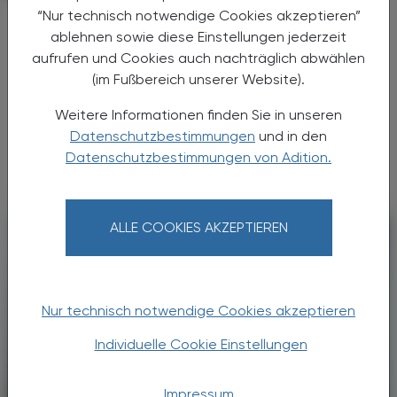
“Nur technisch notwendige Cookies akzeptieren”
CGRP-Inhibitoren
ablehnen sowie diese Einstellungen jederzeit
Erhöhtes kardiovaskuläres Risiko?
aufrufen und Cookies auch nachträglich abwählen
Migräne zählt weltweit zu den häufigsten
(im Fußbereich unserer Website).
neurologischen Erkrankungen und geht mit
Weitere Informationen finden Sie in unseren
einer deutlichen Einschränkung der
Datenschutzbestimmungen
und in den
Lebensqualität einher. Therapien, die in das
CGRP (Calcitonin ...
Datenschutzbestimmungen von Adition.
ALLE COOKIES AKZEPTIEREN
Nur technisch notwendige Cookies akzeptieren
Individuelle Cookie Einstellungen
Impressum