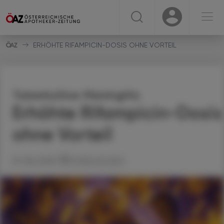
☰
USER
USER
ERHÖHTE RIFAMPICIN-DOSIS OHNE VORTEIL
Tuberkulöse Meningitis
Erhöhte Rifampicin-Dosis
ohne Vorteil
31. Mai 2026
Artikel drucken