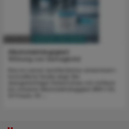
PHARMAZIE, TARA, MEDIZIN
30. Mai 2026
Alkoholabhängigkeit
Wirkung von Semaglutid
Eine im Lancet veröffentlichte randomisiert-
kontrollierte Studie zeigt: Bei
übergewichtigen Patient:innen mit mittlerer
bis schwerer Alkoholabhängigkeit (BMI ≥ 30;
53 Frauen, 55 ...