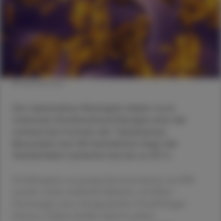
© shutterstock
Die tuberkulöse Meningitis bleibt trotz
intensiver Kombinationstherapie eine der
schwersten Formen der Tuberkulose.
Besonders bei HIV-Koinfektion liegt die
Sterblichkeit weiterhin bei bis zu 50 %.
Da Rifampicin nur geringe Konzentrationen im ZNS
erreicht, wurde wiederholt diskutiert, ob höhere
Dosierungen einen therapeutischen Vorteil bringen
könnten. Frühere Studien lieferten jedoch