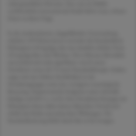
widersprüchliche Hinweise. Eine nun im NEJM
veröffentlichte internationale Studie liefert neue, robuste
Daten zu dieser Frage.
In der randomisierten, doppelblinden Untersuchung
erhielten 499 Patient:innen entweder die Standarddosis
Rifampicin (10 mg/kg) oder eine deutlich erhöhte Dosis
(35 mg/kg) über acht Wochen. Die 6-Monats-Mortalität
unterschied sich nicht signifikant: 44,6 % unter
Hochdosis versus 40,7 % unter Standardtherapie. Zudem
zeigte sich eine frühere Sterblichkeit in der
Hochdosisgruppe sowie eine verzögerte neurologische
Besserung. Hepatotoxische Ereignisse traten ebenfalls
häufiger auf (8 % vs. 4,4 %). Eine Hochdosis-Strategie mit
Rifampicin bietet daher keinen klinischen Vorteil und
erhöht das Risiko unerwünschter Wirkungen. Die
Standarddosierung bleibt damit klar zu bevorzugen.